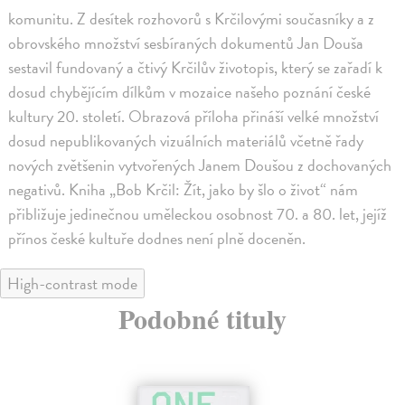
komunitu. Z desítek rozhovorů s Krčilovými současníky a z
obrovského množství sesbíraných dokumentů Jan Douša
sestavil fundovaný a čtivý Krčilův životopis, který se zařadí k
dosud chybějícím dílkům v mozaice našeho poznání české
kultury 20. století. Obrazová příloha přináší velké množství
dosud nepublikovaných vizuálních materiálů včetně řady
nových zvětšenin vytvořených Janem Doušou z dochovaných
negativů. Kniha „Bob Krčil: Žít, jako by šlo o život“ nám
přibližuje jedinečnou uměleckou osobnost 70. a 80. let, jejíž
přínos české kultuře dodnes není plně doceněn.
High-contrast mode
Podobné tituly