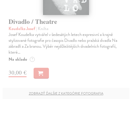
Divadlo / Theatre
Koudelka Josef
| Kniha
Josef Koudelka vytvářel v šedesátých letech expresivní a krajně
stylizované fotografie pro časopis Divadlo nebo pražská divadla Na
zábradlí a Za branou. Výběr nejdůležitějších divadelních fotografií,
které…
Na sklade
?
30,00 €
ZOBRAZIŤ ĎALŠIE Z KATEGÓRIE FOTOGRAFIA