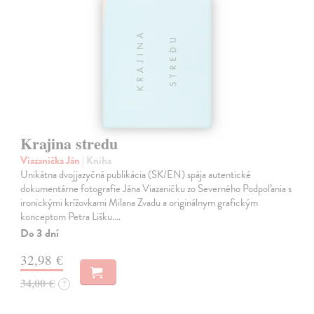
Krajina stredu
Viazanička Ján
| Kniha
Unikátna dvojjazyčná publikácia (SK/EN) spája autentické
dokumentárne fotografie Jána Viazaničku zo Severného Podpoľania s
ironickými krížovkami Milana Zvadu a originálnym grafickým
konceptom Petra Lišku.…
Do 3 dní
32,98 €
34,00 €
?