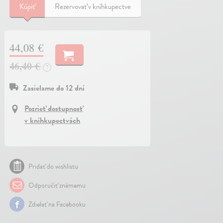
Kúpiť
Rezervovať v kníhkupectve
44,08 €
46,40 €
?
Zasielame do 12 dní
Pozrieť dostupnosť
v kníhkupectvách
Pridať do wishlistu
Odporučiť známemu
Zdielať na Facebooku