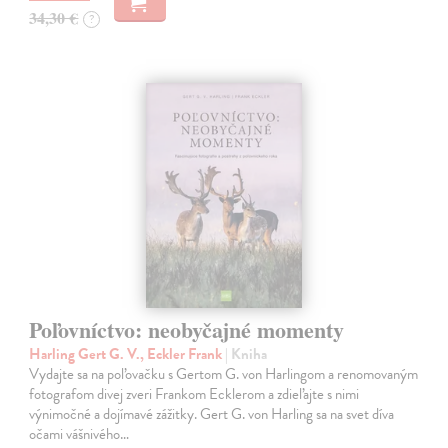
34,30 €
?
Poľovníctvo: neobyčajné momenty
Harling Gert G. V., Eckler Frank
| Kniha
Vydajte sa na poľovačku s Gertom G. von Harlingom a renomovaným
fotografom divej zveri Frankom Ecklerom a zdieľajte s nimi
výnimočné a dojímavé zážitky. Gert G. von Harling sa na svet díva
očami vášnivého…