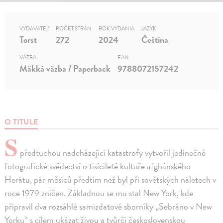
VYDAVATEĽ
POČET STRÁN
ROK VYDANIA
JAZYK
Torst
272
2024
Čeština
VÄZBA
EAN
Mäkká väzba / Paperback
9788072157242
O TITULE
S
předtuchou nadcházející katastrofy vytvořil jedinečné
fotografické svědectví o tisícileté kultuře afghánského
Herátu, pár měsíců předtím než byl při sovětských náletech v
roce 1979 zničen. Základnou se mu stal New York, kde
připravil dva rozsáhlé samizdatové sborníky „Sebráno v New
Yorku“ s cílem ukázat živou a tvůrčí československou