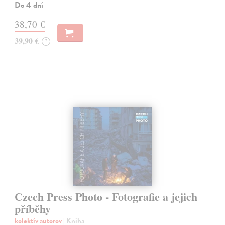
Do 4 dní
38,70 €
39,90 €
?
Czech Press Photo - Fotografie a jejich
příběhy
kolektív autorov
| Kniha