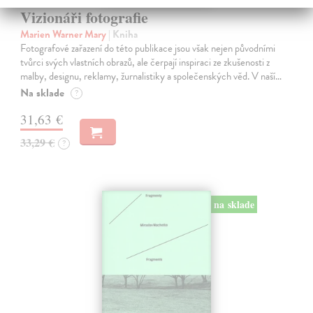
Vizionáři fotografie
Marien Warner Mary
| Kniha
Fotografové zařazení do této publikace jsou však nejen původními
tvůrci svých vlastních obrazů, ale čerpají inspiraci ze zkušenosti z
malby, designu, reklamy, žurnalistiky a společenských věd. V naší…
Na sklade
?
31,63 €
33,29 €
?
na sklade