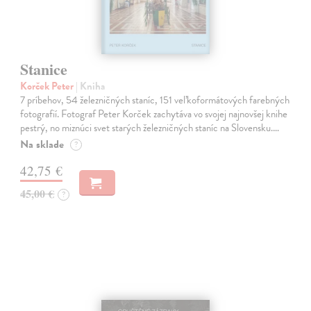
Stanice
Korček Peter
| Kniha
7 príbehov, 54 železničných staníc, 151 veľkoformátových farebných
fotografií. Fotograf Peter Korček zachytáva vo svojej najnovšej knihe
pestrý, no miznúci svet starých železničných staníc na Slovensku.…
Na sklade
?
42,75 €
45,00 €
?