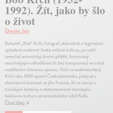
1992). Žít, jako by šlo
o život
Douša Jan
Bohumil „Bob“ Krčil, fotograf, dobrodruh a legendami
opředená osobnost české exilové kultury, po sobě
zanechal autentický životní příběh, formovaný
neochvějným odhodláním žít bez kompromisů ve světě
rozděleném železnou oponou. Poté co sedmnáctiletý
Krčil roku 1969 opustil Československo, pobýval v
alternativní komuně na jihu Francie, žil ve vesnici s
tuniskými beduíny a zdokumentoval starobylou
hašišovou kulturu severoindického údolí Kullu.
Čítať ďalej
↓