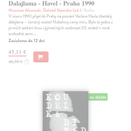
Dalajlama - Havel - Praha 1990
Neuman Alexandr, Doležal Stanislav (ed.)
| Kniha
V únoru 1990 přijel do Prahy na pozvání Václava Havla tibetský
dalajlama – čerstvý nositel Nobelovy ceny míru. Bylo to jedno z
prvních setkání dvou výjimečných osobností 20. století v nově
svobodné zemi.…
Zasielame do 12 dní
45,11 €
46,50 €
?
na sklade