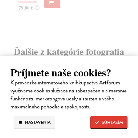
15
17,07 €
17,60 €
?
Ďalšie z kategórie fotografia
Príjmete naše cookies?
na sklade
K prevádzke internetového kníhkupectva Artforum
využívame cookies slúžiace na zabezpečenie a meranie
funkčnosti, marketingové účely a zaistenie vášho
maximálneho pohodlia a spokojnosti.
NASTAVENIA
SÚHLASÍM