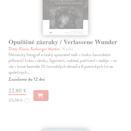
Opuštěné zázraky / Verlassene Wunder
Ditté Klaus, Sichinger Martin
| Kniha
Německý fotograf a český spisovatel našli v česko-bavorském
příhraničí krásu v zániku. Tajemství, rozklad, pokřivení i naděje – to
vše v knize bezmála 70 černobílých obrazů a 6 poetických črt ze
společných…
Zasielame do 12 dní
22,80 €
23,50 €
?