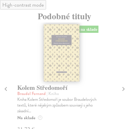
High-contrast mode
Podobné tituly
na sklade
Kolem Středomoří
Z
Braudel Fernand
| Kniha
Si
Kniha Kolem Středomoří je soubor Braudelových
Kni
textů, které nějakým způsobem souvisejí s jeho
šir
zásadní...
Za
Na sklade
?
36
31,72 €