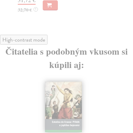
37
32,70 €
?
High-contrast mode
Čitatelia s podobným vkusom si
kúpili aj: