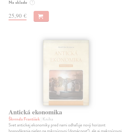
Na sklade
?
25,90 €
Antická ekonomika
Škvrnda František
| Kniha
Svet antickej ekonomiky pred nami odhaľuje nový horizont
hospodárenia nielen na mikroúrovni (domácnosť), ale aj makroúrovni