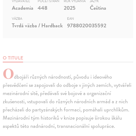
VYDAVATEĽ
POČET STRÁN
ROK VYDANIA
JAZYK
Academia
448
2025
Čeština
VÄZBA
EAN
Tvrdá väzba / Hardback
9788020035592
O TITULE
O
dbojáři různých národností, původu i ideového
přesvědčení se zapojovali do odboje v jiných zemích, vytvářeli
mezinárodní sítě, předávali své bojové a organizační
zkušenosti, vstupovali do různých národních armád a z nich
přecházeli do partyzánských formací, pomáhali uprchlíkům.
Mezinárodní tým historiků v knize popisuje širokou škálu
aspektů této nadnárodní, transnacionální spolupráce.