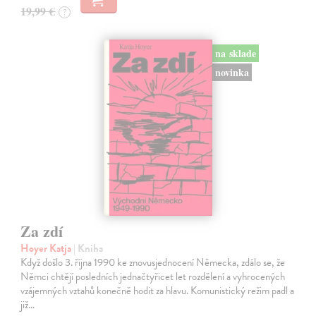
19,99 €
?
na sklade
novinka
Za zdí
Hoyer Katja
| Kniha
Když došlo 3. října 1990 ke znovusjednocení Německa, zdálo se, že
Němci chtějí posledních jednačtyřicet let rozdělení a vyhrocených
vzájemných vztahů konečně hodit za hlavu. Komunistický režim padl a
již…