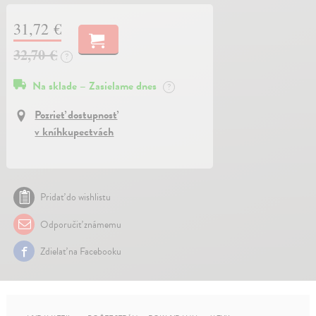
31,72 €
32,70 €
?
Na sklade – Zasielame dnes
?
Pozrieť dostupnosť
v kníhkupectvách
Pridať do wishlistu
Odporučiť známemu
Zdielať na Facebooku