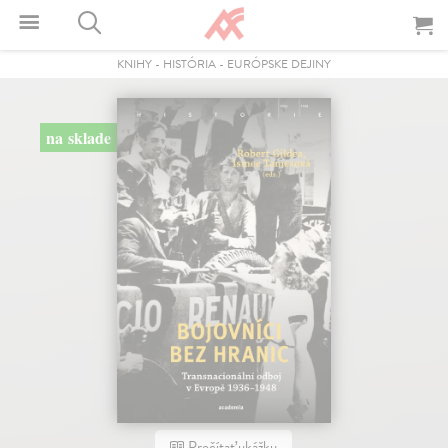
KNIHY
-
HISTÓRIA
-
EURÓPSKE DEJINY
na sklade
Prečítať ukážku