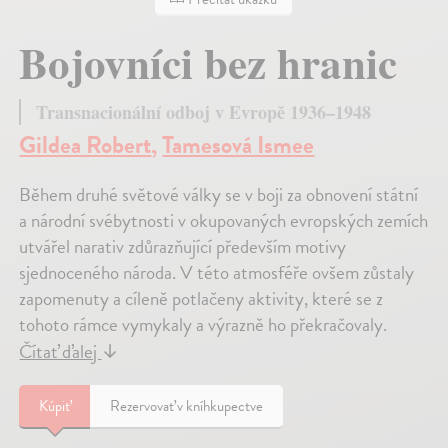
Bojovníci bez hranic
Transnacionální odboj v Evropě 1936–1948
Gildea Robert
,
Tamesová Ismee
Během druhé světové války se v boji za obnovení státní
a národní svébytnosti v okupovaných evropských zemích
utvářel narativ zdůrazňující především motivy
sjednoceného národa. V této atmosféře ovšem zůstaly
zapomenuty a cíleně potlačeny aktivity, které se z
tohoto rámce vymykaly a výrazně ho překračovaly.
Čítať ďalej
↓
Kúpiť
Rezervovať v kníhkupectve