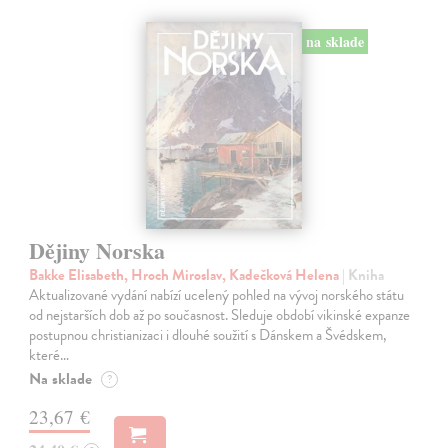
na sklade
Dějiny Norska
Bakke Elisabeth, Hroch Miroslav, Kadečková Helena
| Kniha
Aktualizované vydání nabízí ucelený pohled na vývoj norského státu
od nejstarších dob až po současnost. Sleduje období vikinské expanze
postupnou christianizaci i dlouhé soužití s Dánskem a Švédskem,
které…
Na sklade
?
23,67 €