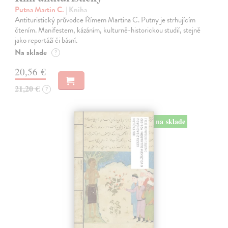
Putna Martin C.
| Kniha
Antituristický průvodce Římem Martina C. Putny je strhujícím
čtením. Manifestem, kázáním, kulturně-historickou studií, stejně
jako reportáží či básní.
Na sklade
?
20,56 €
21,20 €
?
na sklade