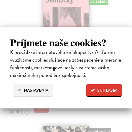
na sklade
Príjmete naše cookies?
K prevádzke internetového kníhkupectva Artforum
využívame cookies slúžiace na zabezpečenie a meranie
Sedliačky
funkčnosti, marketingové účely a zaistenie vášho
Kuciel-Frydryszak Joanna
| Kniha
maximálneho pohodlia a spokojnosti.
„Neplač, dieťa moje. Každá žena je otrokyňa, tak ani ty nebudeš
vyvolená,“ hovorí babka svojej mladej vnučke.
Na sklade
NASTAVENIA
SÚHLASÍM
?
23,66 €
24,90 €
?
predpredaj