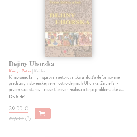
Dejiny Uhorska
Kónya Peter
| Kniha
K napísaniu knihy inšpirovala autorov nízka znalosť a deformované
predstavy v slovenskej verejnosti o dejinách Uhorska. Za cieľ si v
prvom rade stanovili rozšíriť úroveň znalostí o tejto problematike a…
Do 5 dní
29,00 €
29,90 €
?