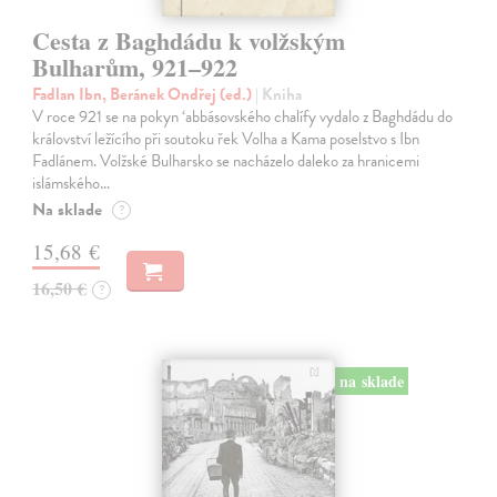
Cesta z Baghdádu k volžským
Bulharům, 921–922
Fadlan Ibn, Beránek Ondřej (ed.)
| Kniha
V roce 921 se na pokyn ‘abbásovského chalífy vydalo z Baghdádu do
království ležícího při soutoku řek Volha a Kama poselstvo s Ibn
Fadlánem. Volžské Bulharsko se nacházelo daleko za hranicemi
islámského…
Na sklade
?
15,68 €
16,50 €
?
na sklade