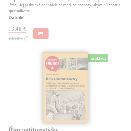
(štát). Jej praktická orientácia na morálne hodnoty, akými sú cnosť a
spravodlivosť,…
Do 5 dní
13,48 €
13,90 €
?
na sklade
Řím antituristický