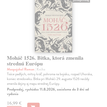
Moháč 1526. Bitka, ktorá zmenila
strednú Európu
Mocpajchel Roman
| Kniha
Tisíce padlých, mŕtvy kráľ, pohroma na bojisku, rozpad Uhorska,
koniec stredoveku. Bitka pri Moháči 29. augusta 1526 navždy
zmenila dejiny aj mapu strednej Európy.
Predpredaj, vychádza 11.8.2026, zasielame do 3 dní od
vydania
16,99 €