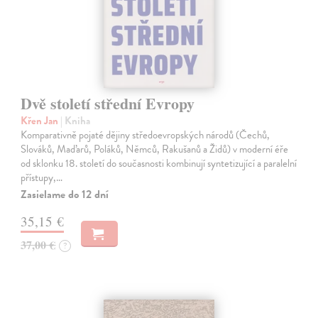
Dvě století střední Evropy
Křen Jan
| Kniha
Komparativně pojaté dějiny středoevropských národů (Čechů,
Slováků, Maďarů, Poláků, Němců, Rakušanů a Židů) v moderní éře
od sklonku 18. století do současnosti kombinují syntetizující a paralelní
přístupy,…
Zasielame do 12 dní
35,15 €
37,00 €
?