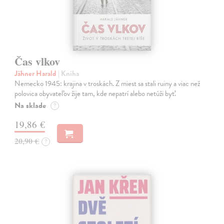
Čas vlkov
Jähner Harald
| Kniha
Nemecko 1945: krajina v troskách. Z miest sa stali ruiny a viac než
polovica obyvateľov žije tam, kde nepatrí alebo netúži byť.
Na sklade
?
19,86 €
20,90 €
?