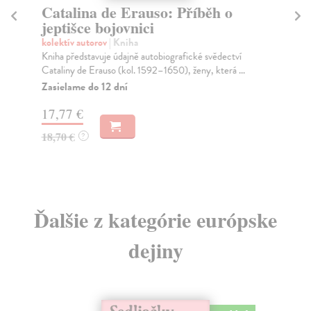
Catalina de Erauso: Příběh o
P
jeptišce bojovnici
st
kolektív autorov
| Kniha
Po
Kniha představuje údajně autobiografické svědectví
Pub
Cataliny de Erauso (kol. 1592–1650), ženy, která ...
roz
Zasielame do 12 dní
Za
17,77 €
5,
18,70 €
5,
?
Ďalšie z kategórie európske
dejiny