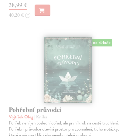
38,99 €
40,20 €
?
na sklade
Pohřební průvodci
Vojtíšek Oleg
| Kniha
Pohřeb není jen poslední obřad, ale první krok na cestě truchlení.
Pohřební průvodce otevírá prostor pro zpomalení, ticho a otázky,
které v nás smrt blízkého nevyhnutelně probouzí.