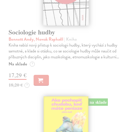
Sociologie hudby
Bennett Andy, Nowak Raphaël
| Kniha
Kniha nabízí nový přístup k sociologii hudby, který vychází z hudby
samotné, a klade si otázku, co se sociologie hudby může naučit od
příbuzných disciplín, jako muzikologie, etnomuzikologie a kulturní…
Na sklade
?
17,29 €
18,20 €
?
na sklade