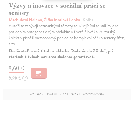
Výzvy a inovace v sociální práci se
seniory
Machulová Helena, Žižka Motlová Lenka
| Kniha
Autoři se zabývají rozmanitými tématy souvisejícími se stářím jako
posledním ontogenetickým obdobím v životě člověka. Autorský
kolektiv přináší mezioborový pohled na komplexní péči o seniory 65+,
a to…
Dodávateľ nemá titul na sklade. Dodanie do 30 dní, pri
starších tituloch nevieme dodanie garantovať.
9,60 €
9,90 €
?
ZOBRAZIŤ ĎALŠIE Z KATEGÓRIE SOCIOLÓGIA