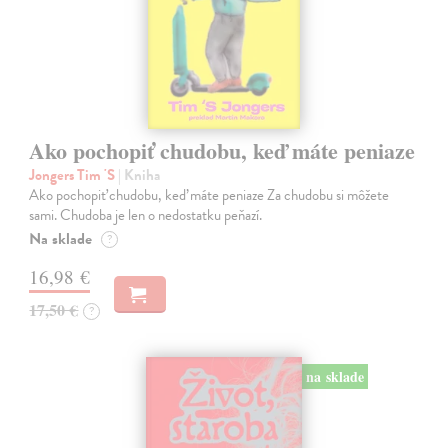
Ako pochopiť chudobu, keď máte peniaze
Jongers Tim 'S
| Kniha
Ako pochopiť chudobu, keď máte peniaze Za chudobu si môžete
sami. Chudoba je len o nedostatku peňazí.
Na sklade
?
16,98 €
17,50 €
?
na sklade