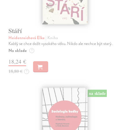
Stáří
Heidenreichová Elke
| Kniha
Každý se chce dožít vysokého věku. Nikdo ale nechce být starý.
Na sklade
?
18,24 €
18,80 €
?
na sklade