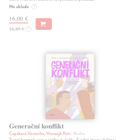
Na sklade
?
16,00 €
16,49 €
?
Generační konflikt
Capáková Veronika, Honzejk Petr
| Kniha
Trapní boomeři versus sněhové vločky Z jedné strany slyšíme: