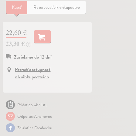
Kúpiť
Rezervovať v kníhkupectve
22,60 €
23,30 €
?
Zasielame do 12 dní
Pozrieť dostupnosť
v kníhkupectvách
Pridať do wishlistu
Odporučiť známemu
Zdielať na Facebooku