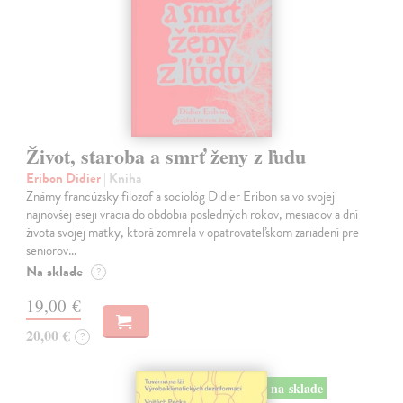
Život, staroba a smrť ženy z ľudu
Eribon Didier
| Kniha
Známy francúzsky filozof a sociológ Didier Eribon sa vo svojej
najnovšej eseji vracia do obdobia posledných rokov, mesiacov a dní
života svojej matky, ktorá zomrela v opatrovateľskom zariadení pre
seniorov…
Na sklade
?
19,00 €
20,00 €
?
na sklade