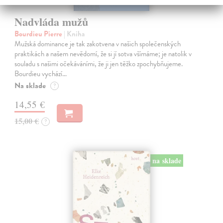
Nadvláda mužů
Bourdieu Pierre
| Kniha
Mužská dominance je tak zakotvena v našich společenských
praktikách a našem nevědomí, že si jí sotva všímáme; je natolik v
souladu s našimi očekáváními, že ji jen těžko zpochybňujeme.
Bourdieu vychází…
Na sklade
?
14,55 €
15,00 €
?
na sklade