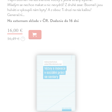
Mladým se nechce makat a nic nevydrží! Z druhé zase: Boomeři jsou
hulváti a vykoupili nám byty! A z obou: Ti druzí na nás kašlou!
Generační…
Na externom sklade v ČR. Dodanie do 16 dní
16,00 €
16,49 €
?