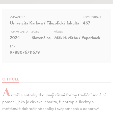
VYDAVATEĽ
POČET STRÁN
Univerzita Karlova / Filozofická fakulta
467
ROK VYDANIA
JAZYK
VÄZBA
2024
Slovenčina
Mäkká väzba / Paperback
EAN
9788076711679
O TITULE
A
utoři a autorky zkoumají různé formy tradiční sociální
pomoci, jako je církevní charita, filantropie šlechty a
měšťanské dobročinné spolky i svépomocná a odborová