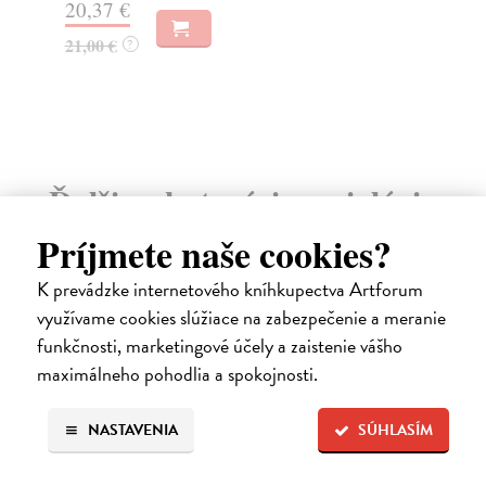
9,69 €
14
10,20 €
14
?
Ďalšie z kategórie sociológia
Príjmete naše cookies?
na sklade
K prevádzke internetového kníhkupectva Artforum
využívame cookies slúžiace na zabezpečenie a meranie
funkčnosti, marketingové účely a zaistenie vášho
maximálneho pohodlia a spokojnosti.
NASTAVENIA
SÚHLASÍM