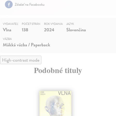
Zdielať na Facebooku
VYDAVATEĽ
POČET STRÁN
ROK VYDANIA
JAZYK
Vlna
138
2024
Slovenčina
VÄZBA
Mäkká väzba / Paperback
High-contrast mode
Podobné tituly