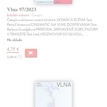
Vlna 97/2023
kolektív autorov
| Časopis
Časopis o súčasnom umení a kultúre. DOMÁCA SCÉNA Text
Petra Feriancová CINEMATIC NA VLNE DOSPIEVANIA Text
Barbora Gvozdjáková PRÍRODA, SKRVAVENÉ ZUBY, PAZÚRY
V TRANZITE Text (red.) ROZHOVOR SO SILVIOU…
Na sklade
4,75 €
5,00 €
?