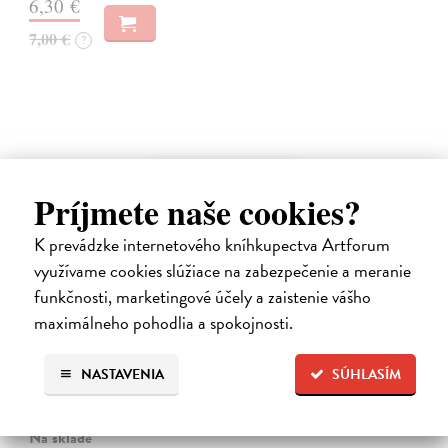
6,30 €
7,00 €
?
na sklade
Príjmete naše cookies?
K prevádzke internetového kníhkupectva Artforum
využívame cookies slúžiace na zabezpečenie a meranie
funkčnosti, marketingové účely a zaistenie vášho
maximálneho pohodlia a spokojnosti.
Vlna 105/2025
kolektív autorov
| Časopis
NASTAVENIA
SÚHLASÍM
EDITORIÁL Text Peter Šulej SLOBODA JASKYNE Text Robo
Švarc
Na sklade