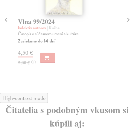
Vlna 99/2024
V
kolektív autorov
| Kniha
kol
Časopis o súčasnom umení a kultúre.
ED
FE
Zasielame do 14 dní
DR
4,50 €
Na
5,00 €
?
4,
5,
High-contrast mode
Čitatelia s podobným vkusom si
kúpili aj: