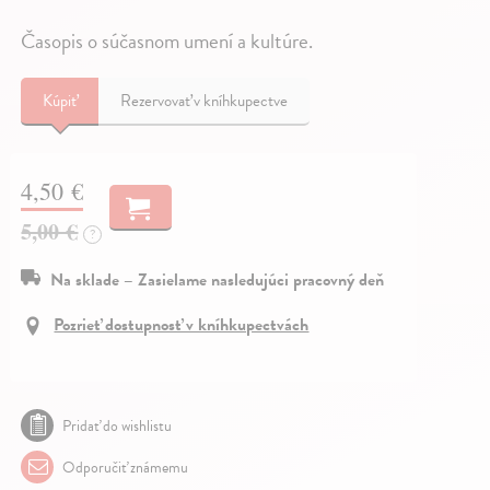
Časopis o súčasnom umení a kultúre.
Kúpiť
Rezervovať v kníhkupectve
4,50 €
5,00 €
?
Na sklade – Zasielame nasledujúci pracovný deň
Pozrieť dostupnosť v kníhkupectvách
Pridať do wishlistu
Odporučiť známemu