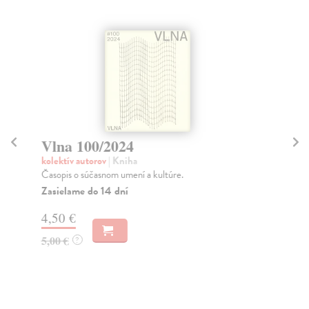
Vlna 100/2024
V
kolektív autorov
| Kniha
kol
Časopis o súčasnom umení a kultúre.
ED
FE
Zasielame do 14 dní
DR
4,50 €
Na
5,00 €
?
4,
5,