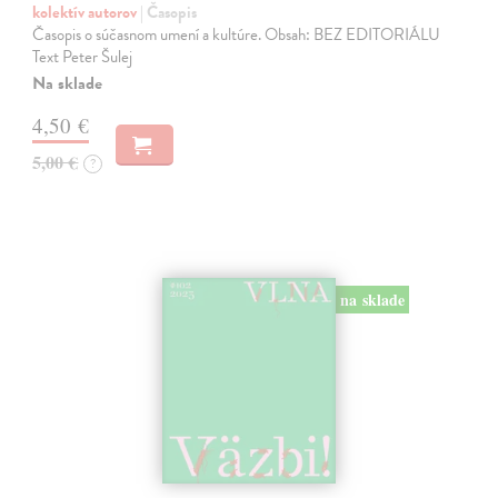
kolektív autorov
| Časopis
Časopis o súčasnom umení a kultúre. Obsah: BEZ EDITORIÁLU
Text Peter Šulej
Na sklade
4,50 €
5,00 €
?
na sklade