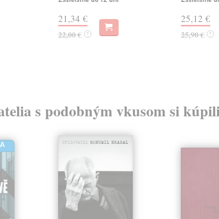
21,34 €
25,12 €
22,00 €
25,90 €
?
?
atelia s podobným vkusom si kúpili
HA