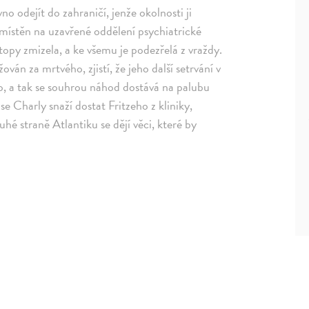
o odejít do zahraničí, jenže okolnosti ji
 umístěn na uzavřené oddělení psychiatrické
stopy zmizela, a ke všemu je podezřelá z vraždy.
ván za mrtvého, zjistí, že jeho další setrvání v
ko, a tak se souhrou náhod dostává na palubu
 Charly snaží dostat Fritzeho z kliniky,
uhé straně Atlantiku se dějí věci, které by