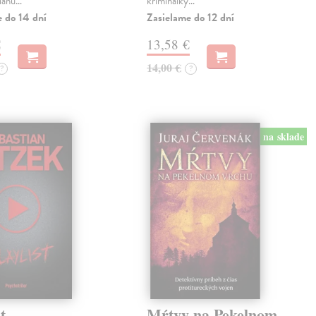
lianu…
kriminálky…
e do 14 dní
Zasielame do 12 dní
€
13,58 €
14,00 €
?
?
na sklade
t
Mŕtvy na Pekelnom