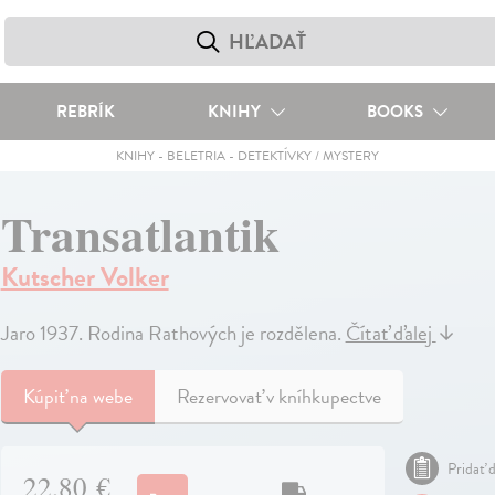
REBRÍK
KNIHY
BOOKS
KNIHY
-
BELETRIA
-
DETEKTÍVKY / MYSTERY
Transatlantik
Kutscher Volker
Jaro 1937. Rodina Rathových je rozdělena.
Čítať ďalej
↓
Kúpiť
na webe
Rezervovať v kníhkupectve
Pridať d
22,80 €