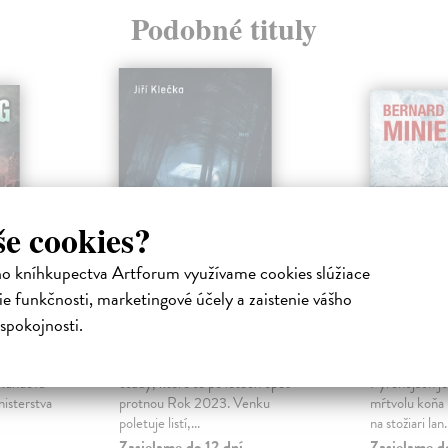
Podobné tituly
še cookies?
ho kníhkupectva Artforum využívame cookies slúžiace
e funkčnosti, marketingové účely a zaistenie vášho
Černý kos
Mráz
spokojnosti.
Klečka Jiří
| Kniha
Minier Bern
covat se
Zmizelé děti, dávné zločiny a
Pracovníci el
ekundová
osudy, které se po letech opět
Pyrenejach je
nisterstva
protnou Rok 2023. Venku
mŕtvolu koňa 
poletuje listí,...
na stožiari lan.
Zasielame do 12 dní
Zasielame d