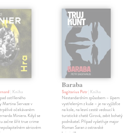
Baraba
ernard
| Kniha
Sagitarius Petr
| Kniha
pad ostříleného
Nestandardním způsobem – šípem
ty Martina Servaze v
vystřeleným z kuše – je na vyjížďce
trpělivě očekávaném
na kole, na lesní cestě vedoucí k
Bernarda Miniera. Když se
turistické chatě Girová, zabit bohatý
tu začne šířit true crime
podnikatel. Případ vyšetřuje major
 nepolapitelném sériovém
Roman Saran z ostravské