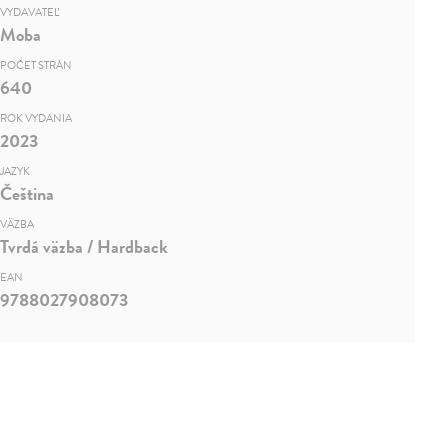
VYDAVATEĽ
Moba
POČET STRÁN
640
ROK VYDANIA
2023
JAZYK
Čeština
VÄZBA
Tvrdá väzba / Hardback
EAN
9788027908073