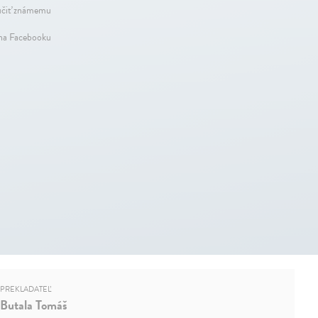
čiť známemu
 na Facebooku
PREKLADATEĽ
Butala Tomáš