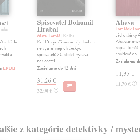
Spisovatel Bohumil
Ahava
oci
Hrabal
Tomášek To
nická
Jádro sbírky 
Mazal Tomáš
| Kniha
Ahava znamen
éta držela
Ke 110. výročí narození jednoho z
napsal Tomáš
rech
nejvýznamnějších českých
covidové epi..
wald a
spisovatelů 20. století vydává
nakladatel...
Zasielame d
Zasielame do 12 dní
ko
EPUB
11,35 €
31,26 €
11,70 €
?
32,90 €
?
alšie z kategórie detektívky / myste