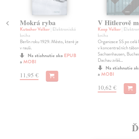
Mokrá ryba
V Hitlerově m
Kutscher Volker
| Elektronická
Koop Volker
| Elektro
kniha
kniha
Berlín roku 1929. Město, které je
Organizace SS po celá l
v rauši.
v koncentračních tábo
Sachsenhausen, Buchen
Na stiahnutie ako
EPUB
Dachau zvláš...
a
MOBI
Na stiahnutie a
a
MOBI
11,95 €
10,62 €
Ď