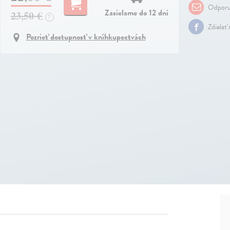
Odporu
Zasielame do 12 dní
23,50 €
?
Zdielať
Pozrieť dostupnosť v kníhkupectvách