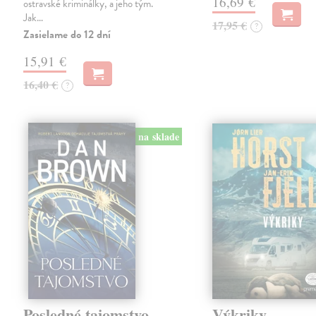
16,69 €
ostravské kriminálky, a jeho tým.
Jak…
17,95 €
?
Zasielame do 12 dní
15,91 €
16,40 €
?
na sklade
Posledné tajomstvo
Výkriky