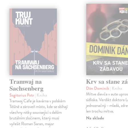
Tramwaj na
Krv sa stane z
Sachsenberg
Dán Dominik
| Kniha
Mŕtve dievča v aute upros
Sagitarius Petr
| Kniha
sídliska. Verdikt doktora 
Tramwaj Cafe je kavárna v polském
jednoznačný - mladá, zdra
Těšíně a zároveň místo, kde se sbíhají
len trochu mŕtva.
všechny nitky související s dalším
Na sklade
brutálním zločinem, který musí
vyřešit Roman Saran, major