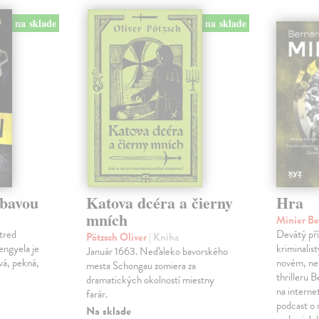
na sklade
na sklade
ábavou
Katova dcéra a čierny
Hra
mních
Minier B
tred
Devátý pří
Pötzsch Oliver
| Kniha
Lengyela je
kriminalis
Január 1663. Neďaleko bavorského
vá, pekná,
novém, ne
mesta Schongau zomiera za
thrilleru 
dramatických okolností miestny
na interne
farár.
podcast o
Na sklade