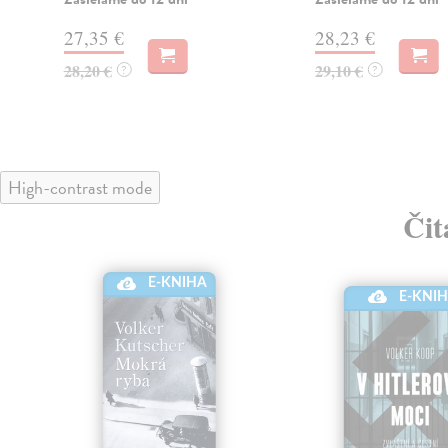
27,35 €
28,23 €
28,20 €
29,10 €
?
?
High-contrast mode
Čit
E-KNIHA
E-KNI