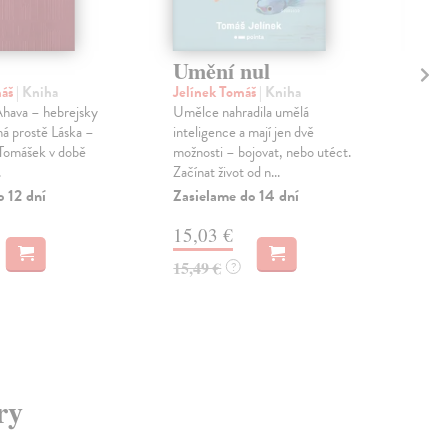
Umění nul
Ot
Ce
máš
| Kniha
Jelínek Tomáš
| Kniha
fi
Ahava – hebrejsky
Umělce nahradila umělá
á prostě Láska –
inteligence a mají jen dvě
Mar
 Tomášek v době
možnosti – bojovat, nebo utéct.
Kni
.
Začínat život od n...
anal
o 12 dní
Zasielame do 14 dní
jako
proj.
15,03 €
Zas
15,49 €
?
8,
8,9
ry