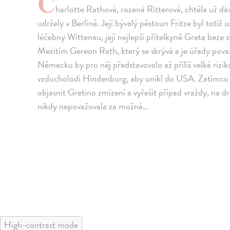
C
harlotte Rathová, rozená Ritterová, chtěla už dávn
udržely v Berlíně. Její bývalý pěstoun Fritze byl totiž
léčebny Wittenau, její nejlepší přítelkyně Greta beze 
Mezitím Gereon Rath, který se skrývá a je úřady považo
Německu by pro něj představovalo až příliš velké rizi
vzducholodi Hindenburg, aby unikl do USA. Zatímco se
objasnit Gretino zmizení a vyřešit případ vraždy, na dr
nikdy nepovažovala za možné…
High-contrast mode