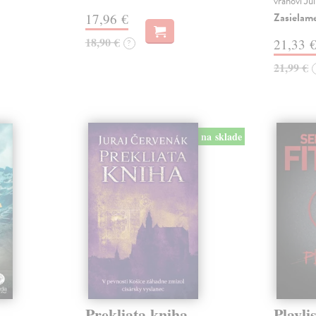
vrahovi Ju
Zasielam
17,96 €
18,90 €
21,33 
?
21,99 €
na sklade
Prekliata kniha
Playlis