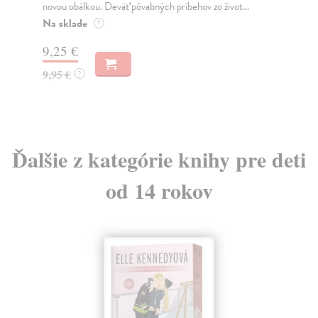
Wells Herbert George
| Elektronická kniha
19.
Do zapadnutého hostinca prichádza tajomný cudzinec,
Za
ktorý vzbudí záujem nielen svojim vystupovaním, ...
4,
Na stiahnutie ako
EPUB
a
MOBI
5,
1,00 €
Ďalšie z kategórie knihy pre deti
od 14 rokov