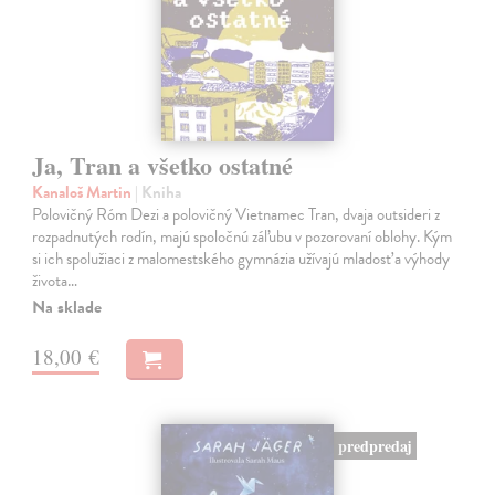
Ja, Tran a všetko ostatné
Kanaloš Martin
| Kniha
Polovičný Róm Dezi a polovičný Vietnamec Tran, dvaja outsideri z
rozpadnutých rodín, majú spoločnú záľubu v pozorovaní oblohy. Kým
si ich spolužiaci z malomestského gymnázia užívajú mladosť a výhody
života…
Na sklade
18,00 €
predpredaj