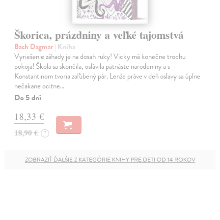
Škorica, prázdniny a veľké tajomstvá
Bach Dagmar
| Kniha
Vyriešenie záhady je na dosah ruky! Vicky má konečne trochu
pokoja! Škola sa skončila, oslávila pätnáste narodeniny a s
Konstantinom tvoria zaľúbený pár. Lenže práve v deň oslavy sa úplne
nečakane ocitne…
Do 5 dní
18,33 €
18,90 €
?
ZOBRAZIŤ ĎALŠIE Z KATEGÓRIE KNIHY PRE DETI OD 14 ROKOV