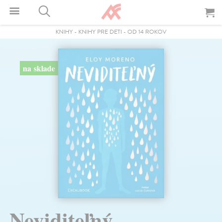
KNIHY
-
KNIHY PRE DETI
-
OD 14 ROKOV
na sklade
Neviditeľný