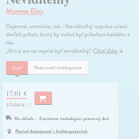
Moreno Eloy
Dojemné, emotívne, iné... Neviditeľný rozpráva očami
dieťaťa príbeh, ktorý by mohol byť príbehom každého z
nás.
„Kto si ani raz neprial byť neviditeľný?
Čítať ďalej
↓
Kúpiť
Rezervovať v kníhkupectve
17,01 €
17,90 €
?
Na sklade – Zasielame nasledujúci pracovný deň
Pozrieť dostupnosť v kníhkupectvách