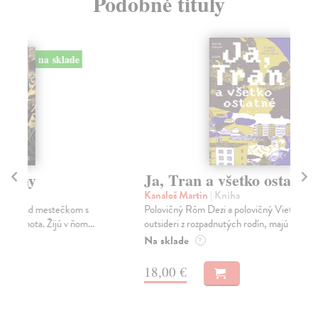
Podobné tituly
Ja, Tran a všetko ostatné
Pr
Kanaloš Martin
| Kniha
Šk
Polovičný Róm Dezi a polovičný Vietnamec Tran, dvaja
Pok
outsideri z rozpadnutých rodín, majú spoločnú z...
Taj
Na sklade
Na
?
29
18,00 €
29