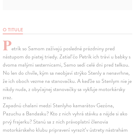
O TITULE
P
etrík so Samom zažívajú posledné prázdniny pred
nástupom do piatej triedy. Zatiaľ čo Petrík ich trávi u babky s
dvoma malými sesternicami, Samo sedí celé dni pred telkou.
No len do chvíle, kým sa neobjaví strýko Stenly a nenavrhne,
že ich oboch vezme na stanovačku. A keďže so Stenlym nie je
nikdy nuda, z obyčajnej stanovačky sa vykľuje motorkársky
zraz.
Zapadnú chalani medzi Stenlyho kamarátov Gezóna,
Pazuchu a Bandasku? Kto z nich vyhrá stávku a nájde si ako
prvý frajerku? Stanú sa z nich právoplatní členovia
motorkárskeho klubu pripravení vyraziť v ústrety nástrahám