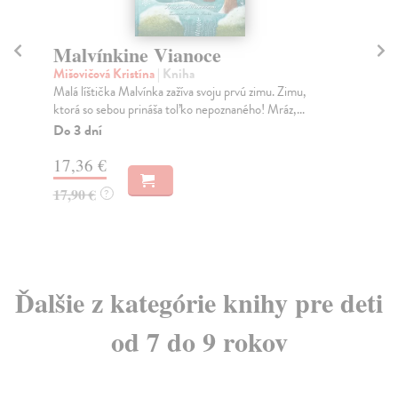
Malvínkine Vianoce
S
Mišovičová Kristína
| Kniha
So
Malá líštička Malvínka zažíva svoju prvú zimu. Zimu,
Z v
ktorá so sebou prináša toľko nepoznaného! Mráz,...
fot
Do 3 dní
Na
17,36 €
14
17,90 €
14
?
Ďalšie z kategórie knihy pre deti
od 7 do 9 rokov