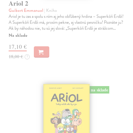
Ariol 2
Guibert Emmanuel
| Kniha
Ariol je tu zas a spolu s ním aj jeho obľúbený hrdina – Superkôň Erdži!
A Superkôň Erdži má, prosím pekne, aj vlastnú pesničku! Poznáte ju?
Ak by náhodou nie, tu sú jej slová: „Superkôň Erdži je strážcom…
Na sklade
17,10 €
18,00 €
?
na sklade