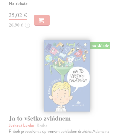
Na sklade
25,02 €
26,90 €
?
na sklade
Ja to všetko zvládnem
Jecková Lenka
| Kniha
Príbeh je veselým a úprimným pohľadom druháha Adama na