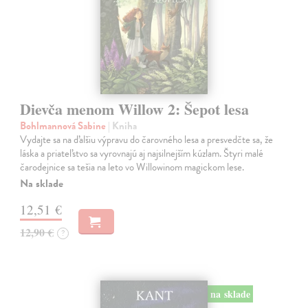
Dievča menom Willow 2: Šepot lesa
Bohlmannová Sabine
| Kniha
Vydajte sa na ďalšiu výpravu do čarovného lesa a presvedčte sa, že
láska a priateľstvo sa vyrovnajú aj najsilnejším kúzlam. Štyri malé
čarodejnice sa tešia na leto vo Willowinom magickom lese.
Na sklade
12,51 €
12,90 €
?
na sklade