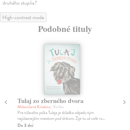
druhého stupňa?
High-contrast mode
Podobné tituly
Tulaj zo zberného dvora
B
Mišovičová Kristína
| Kniha
Wa
Pre túlavého psíka Tulaja je skládka odpadu tým
Sve
najúžasnejším miestom pod slnkom. Žije tu už celé ro...
bes
príb
Do 3 dní