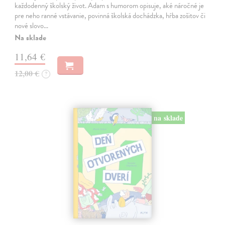
každodenný školský život. Adam s humorom opisuje, aké náročné je
pre neho ranné vstávanie, povinná školská dochádzka, hŕba zošitov či
nové slovo…
Na sklade
11,64 €
12,00 €
?
na sklade