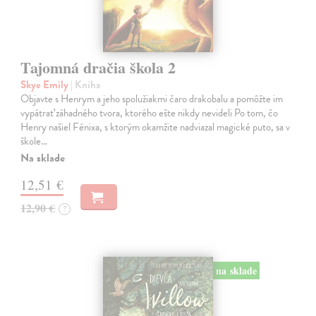
Tajomná dračia škola 2
Skye Emily
| Kniha
Objavte s Henrym a jeho spolužiakmi čaro drakobalu a pomôžte im
vypátrať záhadného tvora, ktorého ešte nikdy nevideli Po tom, čo
Henry našiel Fénixa, s ktorým okamžite nadviazal magické puto, sa v
škole…
Na sklade
12,51 €
12,90 €
?
na sklade