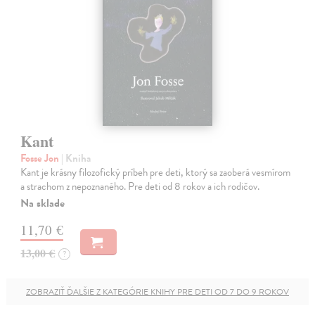
Kant
Fosse Jon
| Kniha
Kant je krásny filozofický príbeh pre deti, ktorý sa zaoberá vesmírom
a strachom z nepoznaného. Pre deti od 8 rokov a ich rodičov.
Na sklade
11,70 €
13,00 €
?
ZOBRAZIŤ ĎALŠIE Z KATEGÓRIE KNIHY PRE DETI OD 7 DO 9 ROKOV