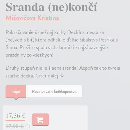
Sranda (ne)končí
Mišovičová Kristína
Pokračovanie úspešnej knihy Decká z mesta sa
(ne)vedia biť, ktorá odhaluje ďalšie šibalstvá Petríka a
Sama. Prežite spolu s chalanmi tie najzábavnejšie
prázdniny zo všetkých!
Druhý stupeň nie je žiadna sranda! Aspoň tak to tvrdia
staršie decká.
Čítať ďalej
↓
Kúpiť
Rezervovať v kníhkupectve
17,36 €
17,90 €
?