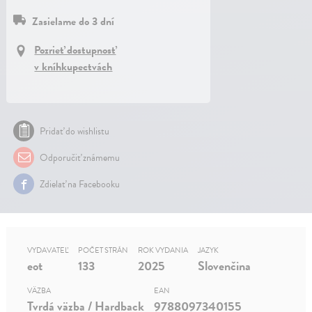
Zasielame do 3 dní
Pozrieť dostupnosť
v kníhkupectvách
Pridať do wishlistu
Odporučiť známemu
Zdielať na Facebooku
VYDAVATEĽ
POČET STRÁN
ROK VYDANIA
JAZYK
eot
133
2025
Slovenčina
VÄZBA
EAN
Tvrdá väzba / Hardback
9788097340155