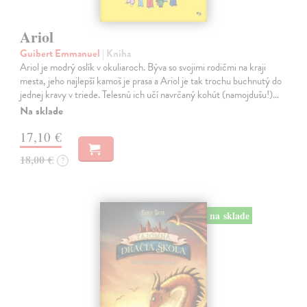
Ariol
Guibert Emmanuel
| Kniha
Ariol je modrý oslík v okuliaroch. Býva so svojimi rodičmi na kraji
mesta, jeho najlepší kamoš je prasa a Ariol je tak trochu buchnutý do
jednej kravy v triede. Telesnú ich učí navrčaný kohút (namojdušu!)…
Na sklade
17,10 €
18,00 €
?
na sklade