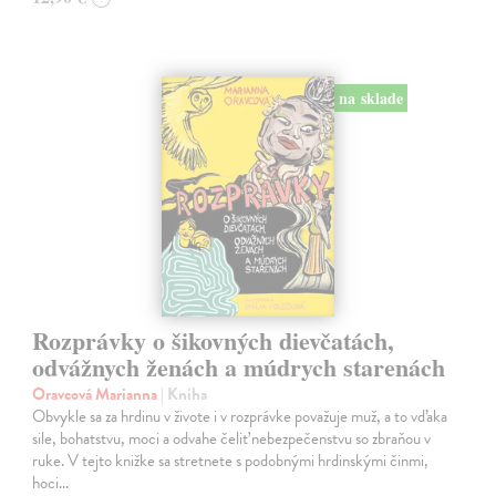
na sklade
Rozprávky o šikovných dievčatách,
odvážnych ženách a múdrych starenách
Oravcová Marianna
| Kniha
Obvykle sa za hrdinu v živote i v rozprávke považuje muž, a to vďaka
sile, bohatstvu, moci a odvahe čeliť nebezpečenstvu so zbraňou v
ruke. V tejto knižke sa stretnete s podobnými hrdinskými činmi,
hoci…