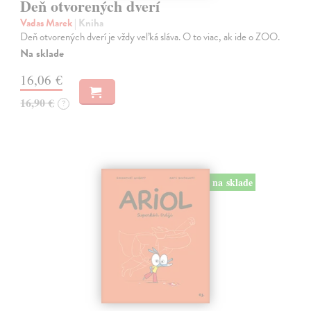
Deň otvorených dverí
Vadas Marek
| Kniha
Deň otvorených dverí je vždy veľká sláva. O to viac, ak ide o ZOO.
Na sklade
16,06 €
16,90 €
?
na sklade