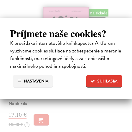
na sklade
novinka
Príjmete naše cookies?
K prevádzke internetového kníhkupectva Artforum
využívame cookies slúžiace na zabezpečenie a meranie
funkčnosti, marketingové účely a zaistenie vášho
maximálneho pohodlia a spokojnosti.
Ariol 4
Guibert Emmanuel
| Kniha
NASTAVENIA
SÚHLASÍM
PEŤULA je krásna a ako pekne vonia! Ariol sedí v triede rovno za ňou
a vo svojich myšlienkach ju zasýpa komplimentami. Dokonca si
predstavuje, ako jej hovorí, že ju miluje.
Na sklade
17,10 €
18,00 €
?