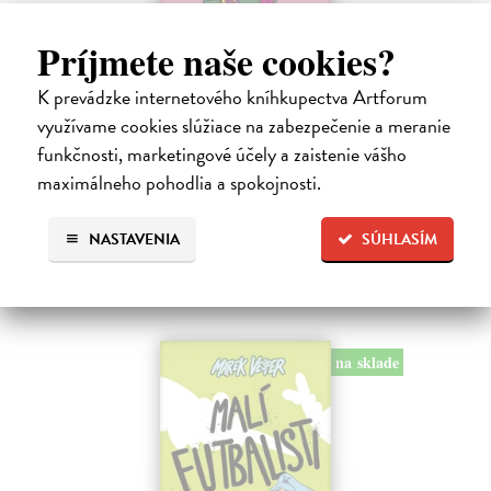
Príjmete naše cookies?
Ariol 4
K prevádzke internetového kníhkupectva Artforum
Guibert Emmanuel
| Kniha
využívame cookies slúžiace na zabezpečenie a meranie
PEŤULA je krásna a ako pekne vonia! Ariol sedí v triede rovno za ňou
funkčnosti, marketingové účely a zaistenie vášho
a vo svojich myšlienkach ju zasýpa komplimentami. Dokonca si
maximálneho pohodlia a spokojnosti.
predstavuje, ako jej hovorí, že ju miluje.
Na sklade
?
NASTAVENIA
SÚHLASÍM
17,10 €
18,00 €
?
na sklade