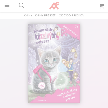
KNIHY
-
KNIHY PRE DETI
-
OD 7 DO 9 ROKOV