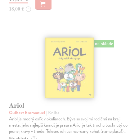
18,00 €
?
na sklade
Ariol
Guibert Emmanuel
| Kniha
Ariol je modrý oslík v okuliaroch. Býva so svojimi rodičmi na kraji
mesta, jeho najlepší kamoš je prasa a Ariol je tak trochu buchnutý do
jednej kravy v triede. Telesnú ich učí navrčaný kohút (namojdušu!)…
Na sklade
?