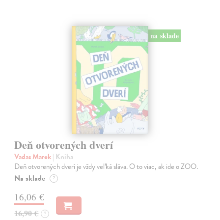
na sklade
Deň otvorených dverí
Vadas Marek
| Kniha
Deň otvorených dverí je vždy veľká sláva. O to viac, ak ide o ZOO.
Na sklade
?
16,06 €
16,90 €
?