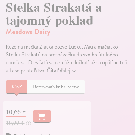
Stelka Strakatá a
tajomný poklad
Meadows Daisy
Kúzelná mačka Zlatka pozve Lucku, Miu a mačiatko
Stelku Strakatú na prespávačku do svojho útulného
domčeka. Dievčatá sa nemôžu dočkať, až sa opäť ocitnú
v Lese priateľstva.
Čítať ďalej
↓
Kúpiť
Rezervovať v kníhkupectve
10,66 €
10,99 €
?