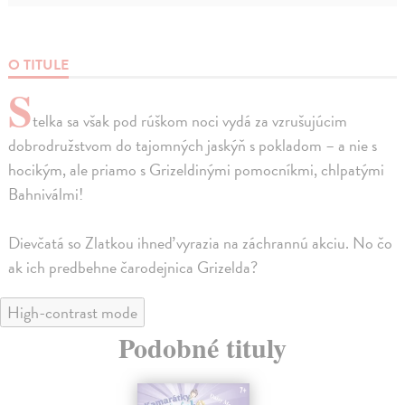
O TITULE
S
telka sa však pod rúškom noci vydá za vzrušujúcim
dobrodružstvom do tajomných jaskýň s pokladom – a nie s
hocikým, ale priamo s Grizeldinými pomocníkmi, chlpatými
Bahniválmi!
Dievčatá so Zlatkou ihneď vyrazia na záchrannú akciu. No čo
ak ich predbehne čarodejnica Grizelda?
High-contrast mode
Podobné tituly