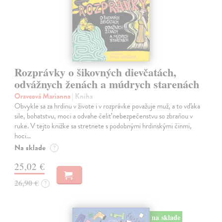
Rozprávky o šikovných dievčatách,
odvážnych ženách a múdrych starenách
Oravcová Marianna
| Kniha
Obvykle sa za hrdinu v živote i v rozprávke považuje muž, a to vďaka
sile, bohatstvu, moci a odvahe čeliť nebezpečenstvu so zbraňou v
ruke. V tejto knižke sa stretnete s podobnými hrdinskými činmi,
hoci…
Na sklade
?
25,02 €
26,90 €
?
na sklade