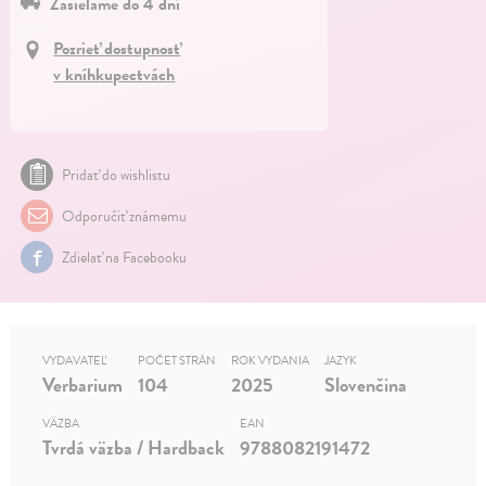
Zasielame do 4 dní
Pozrieť dostupnosť
v kníhkupectvách
Pridať do wishlistu
Odporučiť známemu
Zdielať na Facebooku
VYDAVATEĽ
POČET STRÁN
ROK VYDANIA
JAZYK
Verbarium
104
2025
Slovenčina
VÄZBA
EAN
Tvrdá väzba / Hardback
9788082191472