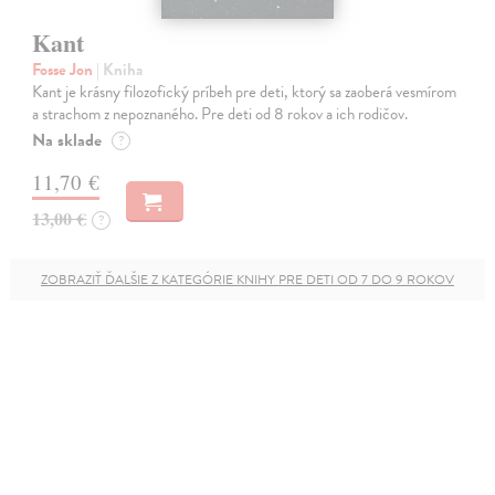
Kant
Fosse Jon
| Kniha
Kant je krásny filozofický príbeh pre deti, ktorý sa zaoberá vesmírom
a strachom z nepoznaného. Pre deti od 8 rokov a ich rodičov.
Na sklade
?
11,70 €
13,00 €
?
ZOBRAZIŤ ĎALŠIE Z KATEGÓRIE KNIHY PRE DETI OD 7 DO 9 ROKOV