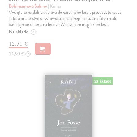
Bohlmannová Sabine
| Kniha
Vydajte sa na ďalšiu výpravu do čarovného lesa a presvedčte sa, že
láska a priateľstvo sa vyrovnajú aj najsilnejším kúzlam. Štyri malé
čarodejnice sa tešia na leto vo Willowinom magickom lese.
Na sklade
?
12,51 €
12,90 €
?
na sklade