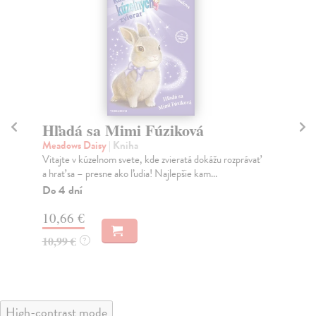
Hľadá sa Mimi Fúziková
K
Meadows Daisy
| Kniha
Me
Vitajte v kúzelnom svete, kde zvieratá dokážu rozprávať
Vit
a hrať sa – presne ako ľudia! Najlepšie kam...
a h
Do 4 dní
Do
10,66 €
10
10,99 €
10
?
High-contrast mode