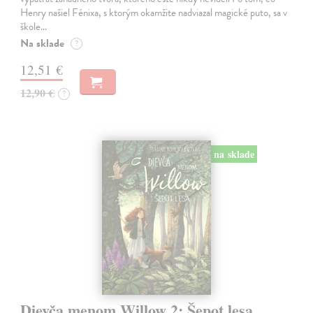
Henry našiel Fénixa, s ktorým okamžite nadviazal magické puto, sa v
škole…
Na sklade
?
12,51 €
12,90 €
?
na sklade
Dievča menom Willow 2: Šepot lesa