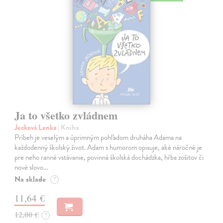
Ja to všetko zvládnem
Jecková Lenka
| Kniha
Príbeh je veselým a úprimným pohľadom druháha Adama na
každodenný školský život. Adam s humorom opisuje, aké náročné je
pre neho ranné vstávanie, povinná školská dochádzka, hŕba zošitov či
nové slovo…
Na sklade
?
11,64 €
12,00 €
?