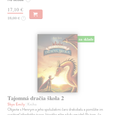
17,10 €
18,00 €
?
na sklade
Tajomná dračia škola 2
Skye Emily
| Kniha
Objavte s Henrym a jeho spolužiakmi čaro drakobalu a pomôžte im
vypátrať záhadného tvora, ktorého ešte nikdy nevideli Po tom, čo