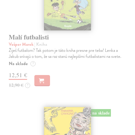
Malí futbalisti
Vešper Marek
| Kniha
Žiješ futbalom? Tak potom je táto kniha presne pre teba! Lenka a
Jakub snívajú o tom, že sa raz stanú najlepšími futbalistami na svete.
Na sklade
?
12,51 €
12,90 €
?
na sklade