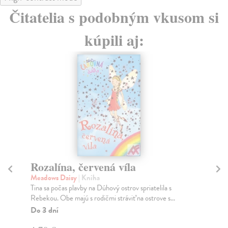
Čitatelia s podobným vkusom si
kúpili aj:
Rozalína, červená víla
P
Meadows Daisy
| Kniha
To
Tina sa počas plavby na Dúhový ostrov spriatelila s
Vit
Rebekou. Obe majú s rodičmi stráviť na ostrove s...
hlá
Do 3 dní
Za