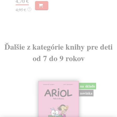
4,70 €
9,
4,95 €
9,
?
Ďalšie z kategórie knihy pre deti
od 7 do 9 rokov
na sklade
novinka