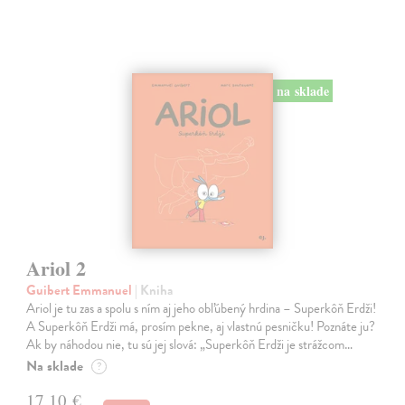
na sklade
Ariol 2
Guibert Emmanuel
| Kniha
Ariol je tu zas a spolu s ním aj jeho obľúbený hrdina – Superkôň Erdži!
A Superkôň Erdži má, prosím pekne, aj vlastnú pesničku! Poznáte ju?
Ak by náhodou nie, tu sú jej slová: „Superkôň Erdži je strážcom…
Na sklade
?
17,10 €