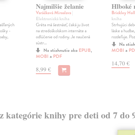
Najmilšie želanie
Hlboké 
Varáčková Miroslava
|
Brickley Hol
Elektronická kniha
kniha
Gréta má šestnásť, čaká ju život
Strhujúci debu
kašľaných
na stredoškolskom internáte a
láske a hudbe,
mošky -
odlúčenie od rodiny. Je naučená
rozdeľuje. Pozr
baby,
sústr...
Na stia
Na stiahnutie ako
EPUB
,
MOBI
a
PD
MOBI
a
PDF
14,70 €
8,99 €
 z kategórie knihy pre deti od 7 do 