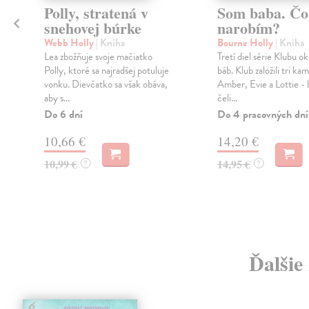
Polly, stratená v
Som baba. Čo
snehovej búrke
narobím?
Webb Holly
| Kniha
Bourne Holly
| Kniha
e
Lea zbožňuje svoje mačiatko
Tretí diel série Klubu o
Polly, ktoré sa najradšej potuluje
báb. Klub založili tri ka
vonku. Dievčatko sa však obáva,
Amber, Evie a Lottie - 
aby s...
čeli...
Do 6 dní
Do 4 pracovných dní
10,66 €
14,20 €
10,99 €
14,95 €
?
?
Ďalšie