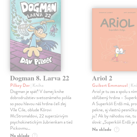
Dogman 8. Larva 22
Ariol 2
Pilkey Dav
| Kniha
Guibert Emmanuel
| Kn
Dogman je späť! V ôsmej knihe
Ariol je tu zas a spolu s ním
dobrodružstiev svetoznámeho poliša
obľúbený hrdina – Superk
so psou hlavou náš hrdina čelí zlej
A Superkôň Erdži má, pro
Víle Cile, oblude Kôrovi
pekne, aj vlastnú pesničk
McStromaldovi, 22 superzúrivým
ju? Ak by náhodou nie, tu 
psychokinetickým žubrienkam a tiež
slová: „Superkôň Erdži je
Pickovmu…
Na sklade
?
Na sklade
?