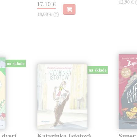
12,90 €
17,10 €
18,00 €
?
na sklade
na sklade
 dverí
Katarínka Istotová
Super