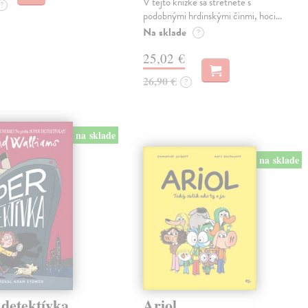
V tejto knižke sa stretnete s
?
podobnými hrdinskými činmi, hoci…
Na sklade
?
25,02 €
26,90 €
?
na sklade
na sklade
 detektívka
Ariol