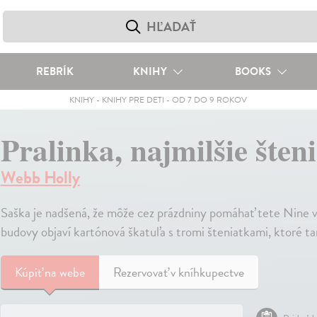
REBRÍK
KNIHY
BOOKS
KNIHY
-
KNIHY PRE DETI
-
OD 7 DO 9 ROKOV
Pralinka, najmilšie šten
Webb Holly
Saška je nadšená, že môže cez prázdniny pomáhať tete Nine v
budovy objaví kartónová škatuľa s tromi šteniatkami, ktoré ta
Kúpiť
na webe
Rezervovať v kníhkupectve