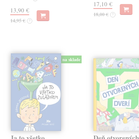
17,10 €
13,90 €
18,00 €
?
14,95 €
?
na sklade
Ja to všetko
Deň otvorených