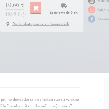
Pridať do
10,66 €
Odporuč
Zasielame do 6 dní
10,99 €
?
Zdielať 
Pozrieť dostupnosť v kníhkupectvách
piť, no dievčatko sa oň s láskou stará a vznikne
de čas, aby si šteniatka našli nový domov?