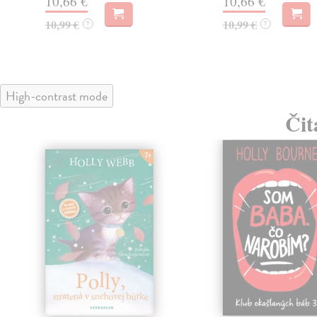
10,66 €
10,66 €
10,99 €
10,99 €
?
?
High-contrast mode
Čit