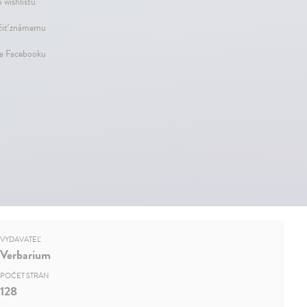
 wishlistu
iť známemu
na Facebooku
VYDAVATEĽ
Verbarium
POČET STRÁN
128