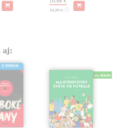
10,66 €
10
10,99 €
10,
?
 aj:
E-KNIHA
na sklade