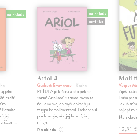
na sklade
na sklade
novinka
Ariol 4
Malí f
iha
Guibert Emmanuel
| Kniha
Vešper M
 aj jeho
PEŤULA je krásna a ako pekne
Žiješ futb
ôň Erdži!
vonia! Ariol sedí v triede rovno za
kniha pres
sím
ňou a vo svojich myšlienkach ju
Jakub sníva
u! Poznáte
zasýpa komplimentami. Dokonca si
najlepšími 
sú jej
predstavuje, ako jej hovorí, že ju
Na sklad
 strážcom…
miluje.
12,51 
Na sklade
?