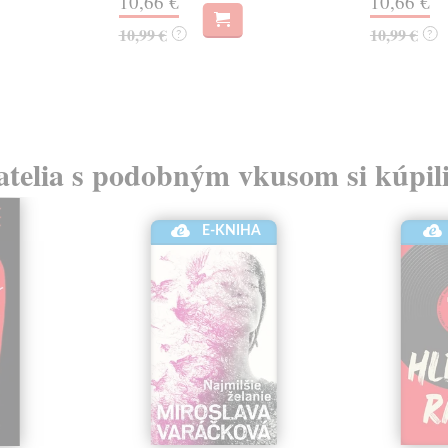
10,66 €
10,66 €
10,99 €
10,99 €
?
?
atelia s podobným vkusom si kúpili
E-KNIHA