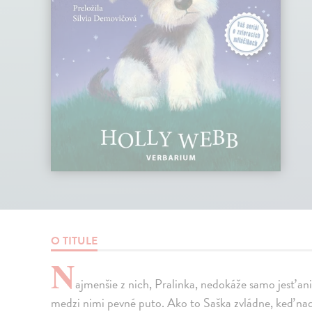
O TITULE
N
ajmenšie z nich, Pralinka, nedokáže samo jesť ani 
medzi nimi pevné puto. Ako to Saška zvládne, keď nadí