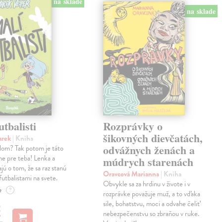
na sklade
na sklade
utbalisti
Rozprávky o
šikovných dievčatách,
arek
| Kniha
odvážnych ženách a
alom? Tak potom je táto
ne pre teba! Lenka a
múdrych starenách
jú o tom, že sa raz stanú
Oravcová Marianna
| Kniha
futbalistami na svete.
Obvykle sa za hrdinu v živote i v
e
?
rozprávke považuje muž, a to vďaka
sile, bohatstvu, moci a odvahe čeliť
€
nebezpečenstvu so zbraňou v ruke.