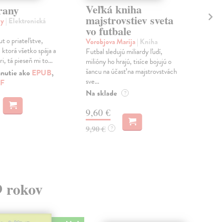
Veľká kniha
Ar
rany
majstrovstiev sveta
St
ly
| Elektronická
vo futbale
Sl
ml
t o priateľstve,
Vorobjova Marija
| Kniha
 ktorá všetko spája a
Futbal sledujú miliardy ľudí,
Hro
i, tá pieseň mi to...
milióny ho hrajú, tisíce bojujú o
Knih
šancu na účasť na majstrovstvách
hnutie ako
EPUB
,
arc
sve...
F
sme.
arch
Na sklade
?
Na 
9,60 €
23
9,90 €
?
24,
9 rokov