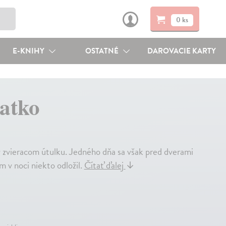
0 ks
E-KNIHY
OSTATNÉ
DAROVACIE KARTY
iatko
 zvieracom útulku. Jedného dňa sa však pred dverami
m v noci niekto odložil.
Čítať ďalej
↓