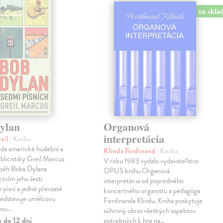
na skla
ylan
Organová
interpretácia
reil
| Kniha
enda americké hudební a
Klinda Ferdinand
| Kniha
ublicistiky Greil Marcus
V roku 1983 vydalo vydavateľstvo
íběh Boba Dylana
OPUS knihu Organová
ctvím jeho šesti
interpretácia od popredného
 písní a jedné převzaté
koncertného organistu a pedagóga
ředstavuje umělcovu
Ferdinanda Klindu. Kniha poskytuje
tou…
súhrnný obraz všetkých aspektov
 do 12 dní
potrebných k hre na…