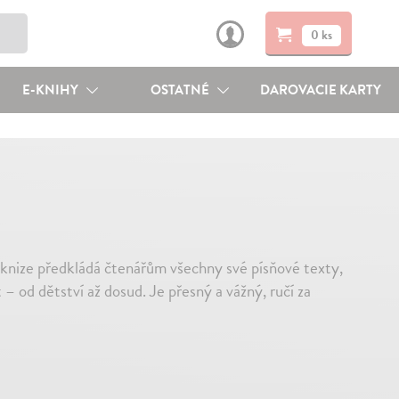
0 ks
E-KNIHY
OSTATNÉ
DAROVACIE KARTY
éto knize předkládá čtenářům všechny své písňové texty,
 – od dětství až dosud. Je přesný a vážný, ručí za