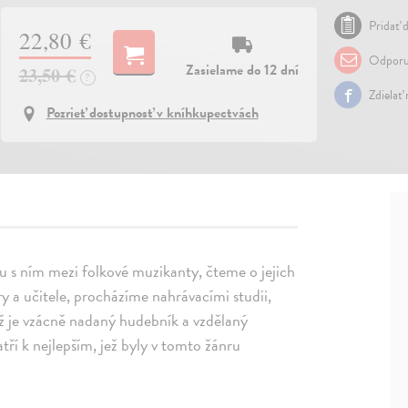
Pridať d
22,80 €
Odporu
Zasielame do 12 dní
23,50 €
?
Zdielať
Pozrieť dostupnosť v kníhkupectvách
u s ním mezi folkové muzikanty, čteme o jejich
y a učitele, procházíme nahrávacími studii,
rž je vzácně nadaný hudebník a vzdělaný
atří k nejlepším, jež byly v tomto žánru