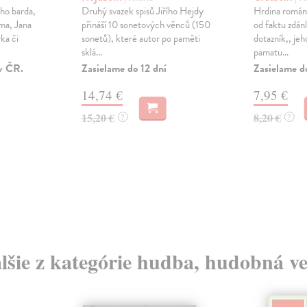
ho barda,
Druhý svazek spisů Jiřího Hejdy
Hrdina románu
ma, Jana
přináší 10 sonetových věnců (150
od faktu zdánl
ka či
sonetů), které autor po paměti
dotazník,, je
sklá...
pamatu...
v ČR.
Zasielame do 12 dní
Zasielame d
14,74 €
7,95 €
15,20 €
8,20 €
?
?
lšie z kategórie hudba, hudobná v