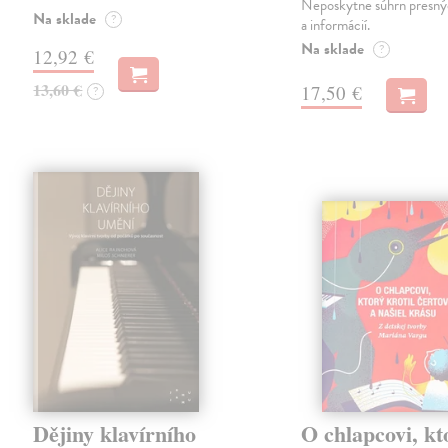
Neposkytne súhrn presný
Na sklade
?
a informácií.
Na sklade
?
12,92 €
13,60 €
17,50 €
?
Dějiny klavírního
O chlapcovi, kt