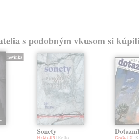
atelia s podobným vkusom si kúpili
novinka
Sonety
Dotazní
Hejda Jiří
| Kniha
Gruša Jiří
| K