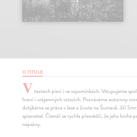
O TITULE
V
textech písní i ve vzpomínkách. Vstupujeme spol
hraní i vzájemných vztazích. Poznáváme autorovy vzor
dotýkáme se práce v lese a života na Šumavě. Jiří Sm
spisovatel. Čtenář se rychle přesvědčí, že jeho kniha p
napsány.