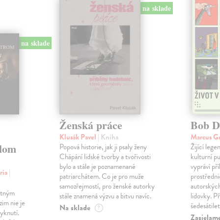
na sklade
na sklade
Ženská práce
Bob D
Klusák Pavel
| Kniha
Marcus G
lom
Popová historie, jak ji psaly ženy
Žijící leg
Chápání lidské tvorby a tvořivosti
kulturní p
bylo a stále je poznamenané
vypráví př
ria
|
patriarchátem. Co je pro muže
prostředni
samozřejmostí, pro ženské autorky
autorských
rtným
stále znamená výzvu a bitvu navíc.
lidovky. P
im nie je
šedesátile
Na sklade
?
yknutí.
Zasielame