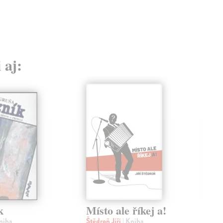
 aj:
k
Místo ale říkej a!
Če
av
niha
Štědroň Jiří
| Kniha