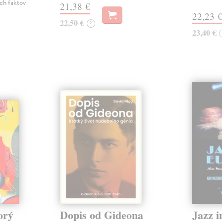
ch faktov
21,38 €
22,23 
22,50 €
?
23,40 €
orý
Dopis od Gideona
Jazz 