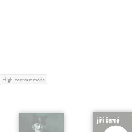
High-contrast mode
klade