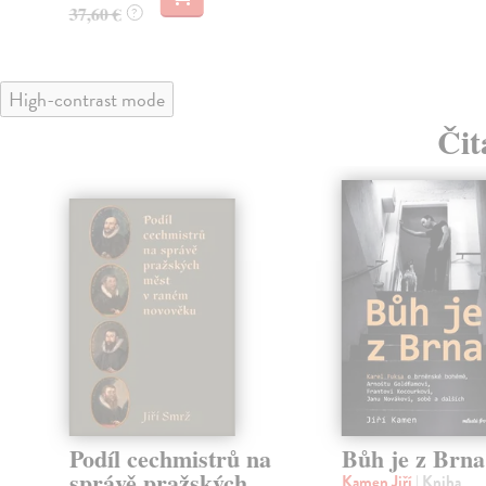
37,60 €
?
High-contrast mode
Čit
Podíl cechmistrů na
Bůh je z Brna
správě pražských
Kamen Jiří
| Kniha