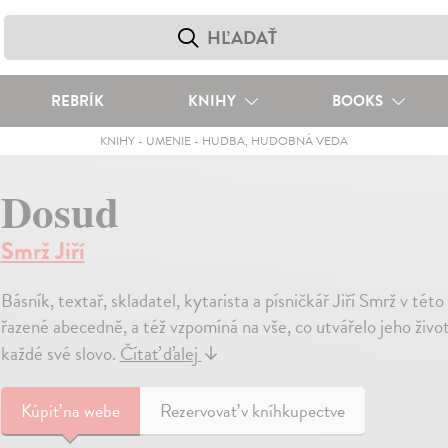
REBRÍK
KNIHY
BOOKS
KNIHY
-
UMENIE
-
HUDBA, HUDOBNÁ VEDA
Dosud
Smrž Jiří
Básník, textař, skladatel, kytarista a písničkář Jiří Smrž v t
řazené abecedně, a též vzpomíná na vše, co utvářelo jeho život
každé své slovo.
Čítať ďalej
↓
Kúpiť
na webe
Rezervovať v kníhkupectve