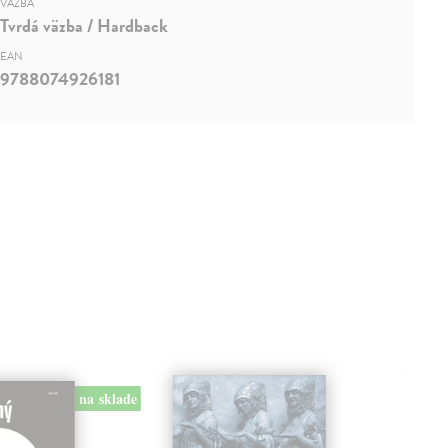
VÄZBA
Tvrdá väzba / Hardback
EAN
9788074926181
na sklade