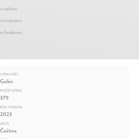
o wishlistu
čiť známemu
 na Facebooku
VYDAVATEĽ
Galén
POČET STRÁN
379
ROK VYDANIA
2023
JAZYK
Čeština