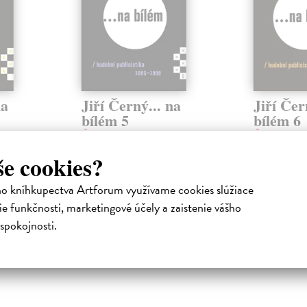
na
Jiří Černý... na
Jiří Čer
bílém 5
bílém 6
Černý Jiří
| Kniha
Černý Jiří
| 
Jiří Černý... na bílém je
Jiří Černý... n
še cookies?
vydání
autorizované souborné vydání
autorizované 
ího
hudební publicistiky Jiřího
hudební public
ho kníhkupectva Artforum využívame cookies slúžiace
Černého (* 1936)....
Černého (* 19
Zasielame do 12 dní
Na sklade
e funkčnosti, marketingové účely a zaistenie vášho
spokojnosti.
31,91 €
41,03 €
32,90 €
42,30 €
?
?