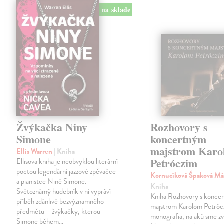
na sklade
Žvýkačka Niny
Rozhovory s
Simone
koncertným
majstrom Karo
Ellis Warren
| Kniha
Petróczim
Ellisova kniha je neobvyklou literární
poctou legendární jazzové zpěvačce
Kornucíková Špaková Má
a pianistce Nině Simone.
Kniha
Světoznámý hudebník v ní vypráví
Kniha Rozhovory s konce
příběh zdánlivě bezvýznamného
majstrom Karolom Petrócz
předmětu – žvýkačky, kterou
monografia, na akú sme zv
Simone během…