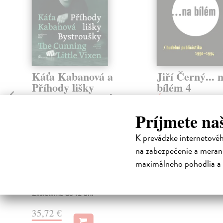
Káťa Kabanová a
Jiří Černý... 
Příhody lišky
bílém 4
Bystroušky / Káťa
Černý Jiří
| Kniha
Kabanová and The
Jiří Černý... na bílém je
Príjmete na
Cunning Little
autorizované souborné 
hudební publicistiky Jiř
Vixen
K prevádzke internetové
Černého (* 1936)....
Zahrádka Jiří
| Kniha
Zasielame do 12 dní
na zabezpečenie a merani
Káťa Kabanová a Příhody lišky
Bystroušky jsou první opery z
maximálneho pohodlia a 
27,35 €
posledního desetiletí života Leoše
Janáč...
28,20 €
?
Zasielame do 12 dní
35,72 €