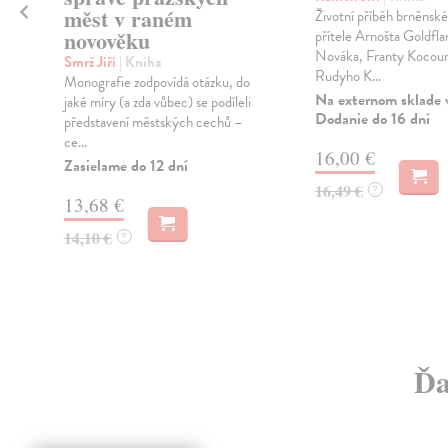
měst v raném
Životní příběh brněnské
novověku
přítele Arnošta Goldfla
Nováka, Franty Kocour
Smrž Jiří
| Kniha
Rudyho K...
Monografie zodpovídá otázku, do
Na externom sklade 
jaké míry (a zda vůbec) se podíleli
Dodanie do 16 dní
představení městských cechů –
ce...
16,00 €
Zasielame do 12 dní
16,49 €
?
13,68 €
14,10 €
?
Ďa