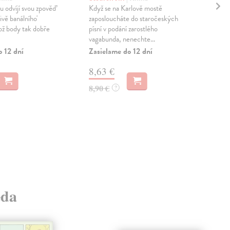
Pr
 odvíjí svou zpověď
Když se na Karlově mostě
or
ivě banálního'
zaposloucháte do staročeských
hož body tak dobře
písní v podání zarostlého
po
vagabunda, nenechte...
ep
o 12 dní
Zasielame do 12 dní
Mac
Jedn
8,63 €
hist
vel
8,90 €
?
orch
Zas
12
13,
eda