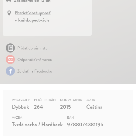
Zasielame do 12 dní
Pozrieť dostupnosť
v kníhkupectvách
Pridať do wishlistu
Odporučiť známemu
Zdielať na Facebooku
VYDAVATEĽ
POČET STRÁN
ROK VYDANIA
JAZYK
Dybbuk
264
2015
Čeština
VÄZBA
EAN
Tvrdá väzba / Hardback
9788074381195