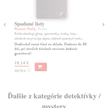
Spadané listy
Li
Rozanov Vasilij
| Kniha
Vo
Kniha obsahuje glosy, spomienky, úvahy, listy...
Z t
založené na princípe zápisu udalostí písaných niele...
zje
Dodávateľ nemá titul na sklade. Dodanie do 30
Za
dní, pri starších tituloch nevieme dodanie
garantovať.
18
18
18,14 €
18,70 €
?
Ďalšie z kategórie detektívky /
mystery