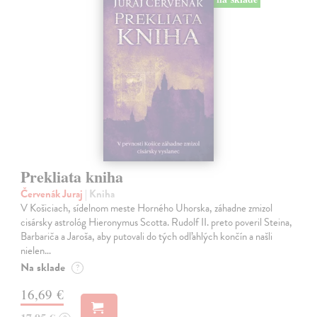
Prekliata kniha
Červenák Juraj
| Kniha
V Košiciach, sídelnom meste Horného Uhorska, záhadne zmizol
cisársky astrológ Hieronymus Scotta. Rudolf II. preto poveril Steina,
Barbariča a Jaroša, aby putovali do tých odľahlých končín a našli
nielen…
Na sklade
?
16,69 €