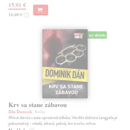
15,91 €
16,40 €
?
na sklade
Krv sa stane zábavou
Dán Dominik
| Kniha
Mŕtve dievča v aute uprostred sídliska. Verdikt doktora Lengyela je
jednoznačný - mladá, zdravá, pekná, len trochu mŕtva.