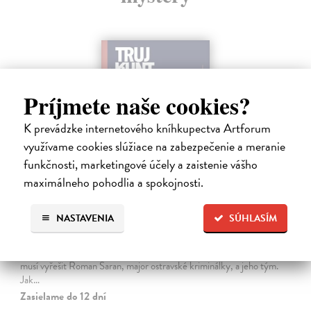
Príjmete naše cookies?
K prevádzke internetového kníhkupectva Artforum
využívame cookies slúžiace na zabezpečenie a meranie
funkčnosti, marketingové účely a zaistenie vášho
maximálneho pohodlia a spokojnosti.
Tramwaj na Sachsenberg
NASTAVENIA
SÚHLASÍM
Sagitarius Petr
| Kniha
Tramwaj Cafe je kavárna v polském Těšíně a zároveň místo, kde se
sbíhají všechny nitky související s dalším brutálním zločinem, který
musí vyřešit Roman Saran, major ostravské kriminálky, a jeho tým.
Jak…
Zasielame do 12 dní