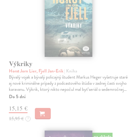
Výkriky
Horst Jorn Lier, Fjell Jan-Erik
| Kniha
Bývalý vojak a bývalý policajný študent Markus Heger vyšetruje staré
aj nové kriminálne prípady z podcastového štúdia v zadnej časti svojho
karavanu. Výkrik, ktorý nikto nepočul mal byť seriál o sedemročnej…
Do 5 dní
15,15 €
15,95 €
?
na sklade