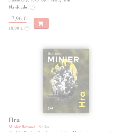
Na sklade
?
17,96 €
18,90 €
?
Hra
Minier Bernard
| Kniha