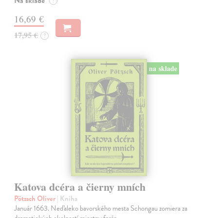
Na sklade
?
16,69 €
17,95 €
?
na sklade
Katova dcéra a čierny mních
Pötzsch Oliver
| Kniha
Január 1663. Neďaleko bavorského mesta Schongau zomiera za
dramatických okolností miestny farár.