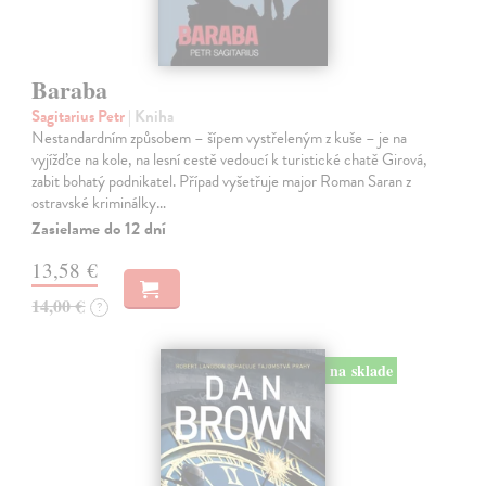
Baraba
Sagitarius Petr
| Kniha
Nestandardním způsobem – šípem vystřeleným z kuše – je na
vyjížďce na kole, na lesní cestě vedoucí k turistické chatě Girová,
zabit bohatý podnikatel. Případ vyšetřuje major Roman Saran z
ostravské kriminálky…
Zasielame do 12 dní
13,58 €
14,00 €
?
na sklade