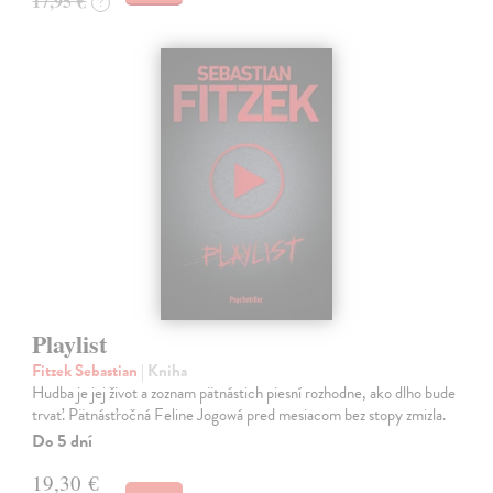
17,95 €
?
Playlist
Fitzek Sebastian
| Kniha
Hudba je jej život a zoznam pätnástich piesní rozhodne, ako dlho bude
trvať. Pätnásťročná Feline Jogowá pred mesiacom bez stopy zmizla.
Do 5 dní
19,30 €