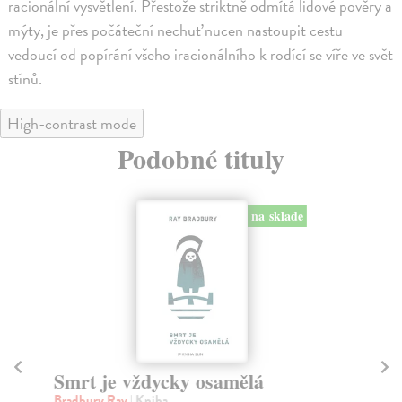
racionální vysvětlení. Přestože striktně odmítá lidové pověry a
mýty, je přes počáteční nechuť nucen nastoupit cestu
vedoucí od popírání všeho iracionálního k rodící se víře ve svět
stínů.
High-contrast mode
Podobné tituly
na sklade
Smrt je vždycky osamělá
Č
Bradbury Ray
| Kniha
Kle