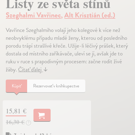
Listy ze světa stínů
Szeghalmi Vavřinec
,
Alt Krisztián (ed.)
Vavřince Szeghalmiho volají jeho kolegové k více než
neobvyklému případu mladé ženy, kterou od posledního
porodu trápí strašlivé křeče. Užije-li léčivý prášek, který
dostala od místního zaříkávače, uleví se jí, avšak jde to
ruku v ruce s prapodivným procesem: začne rodit živé
žáby.
Čítať ďalej
↓
Kúpiť
Rezervovať v kníhkupectve
15,81 €
16,30 €
?