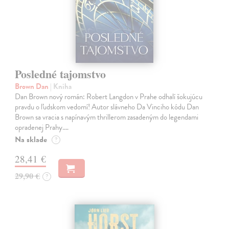
Posledné tajomstvo
Brown Dan
| Kniha
Dan Brown nový román: Robert Langdon v Prahe odhalí šokujúcu
pravdu o ľudskom vedomí! Autor slávneho Da Vinciho kódu Dan
Brown sa vracia s napínavým thrillerom zasadeným do legendami
opradenej Prahy.…
Na sklade
?
28,41 €
29,90 €
?