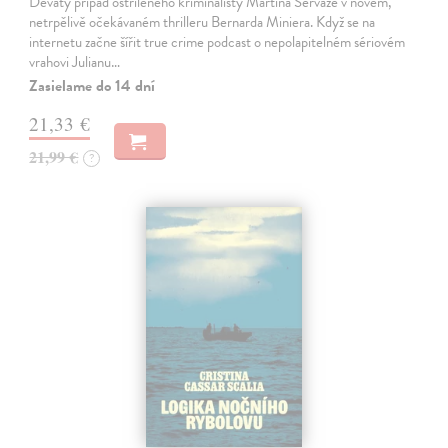
Devátý případ ostříleného kriminalisty Martina Servaze v novém,
netrpělivě očekávaném thrilleru Bernarda Miniera. Když se na
internetu začne šířit true crime podcast o nepolapitelném sériovém
vrahovi Julianu…
Zasielame do 14 dní
21,33 €
21,99 €
?