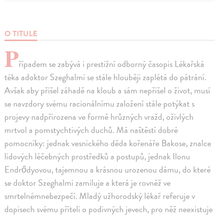
O TITULE
P
řípadem se zabývá i prestižní odborný časopis Lékařská
téka adoktor Szeghalmi se stále hlouběji zaplétá do pátrání.
Avšak aby přišel záhadě na kloub a sám nepřišel o život, musí
se navzdory svému racionálnímu založení stále potýkat s
projevy nadpřirozena ve formě hrůzných vražd, oživlých
mrtvol a pomstychtivých duchů. Má naštěstí dobré
pomocníky: jednak vesnického děda kořenáře Bakose, znalce
lidových léčebných prostředků a postupů, jednak Ilonu
Endrődyovou, tajemnou a krásnou urozenou dámu, do které
se doktor Szeghalmi zamiluje a která je rovněž ve
smrtelnémnebezpečí. Mladý užhorodský lékař referuje v
dopisech svému příteli o podivných jevech, pro něž neexistuje