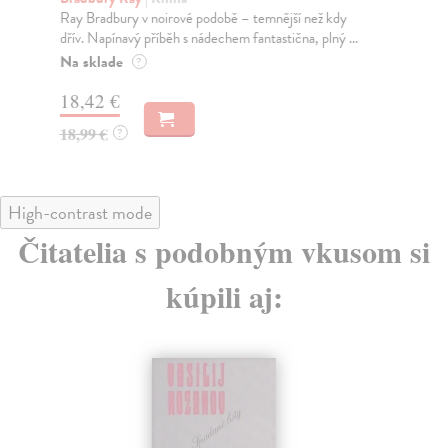
Ray Bradbury v noirové podobě – temnější než kdy
Zmi
dřív. Napínavý příběh s nádechem fantastična, plný ...
opě
Na sklade
Za
?
18,42 €
21
18,99 €
22
?
High-contrast mode
Čitatelia s podobným vkusom si
kúpili aj: