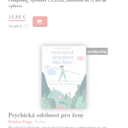
Predpredaj, vychádza 1.9.2026, zasielame do 12 dní od
vydania
14,84 €
16,49 €
?
predpredaj
Psychická odolnost pro ženy
Kelaher Hope
| Kniha
Psychická odolnost, pocit vlastní hodnoty a sebejistota, to vše