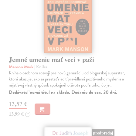
Jemné umenie mať veci v paži
Manson Mark
| Kniha
Kniha o osobnom rozvoji pre novú generáciu od blogerskej superstar,
ktorá ukazuje, ako sa prestať riadiť pravidlami pozitívneho myslenia a
nájsť svoj vlastný spôsob spokojného života podľa toho, čo je…
Dodávateľ nemá titul na sklade. Dodanie do cca. 30 dní.
13,57 €
13,99 €
?
predpredaj