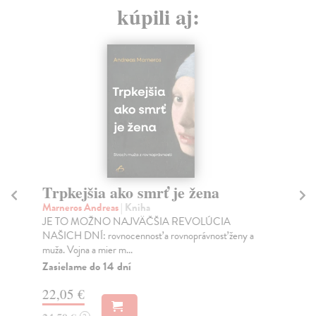
kúpili aj:
Trpkejšia ako smrť je žena
P
Marneros Andreas
| Kniha
Bor
JE TO MOŽNO NAJVÄČŠIA REVOLÚCIA
Tát
NAŠICH DNÍ: rovnocennosť a rovnoprávnosť ženy a
Bor
muža. Vojna a mier m...
Na
Zasielame do 14 dní
18
22,05 €
19