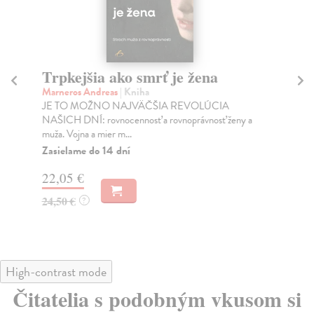
Trpkejšia ako smrť je žena
P
Marneros Andreas
| Kniha
Bor
JE TO MOŽNO NAJVÄČŠIA REVOLÚCIA
Tát
NAŠICH DNÍ: rovnocennosť a rovnoprávnosť ženy a
Bor
muža. Vojna a mier m...
Na
Zasielame do 14 dní
18
22,05 €
19
24,50 €
?
High-contrast mode
Čitatelia s podobným vkusom si