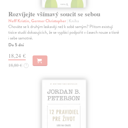
Rozvíjejte všímavý soucit se sebou
Neff Kristin, Germer Christopher
| Kniha
Chováte se k druhým laskavěji než k sobě samým? Přitom existují
tisíce studií dokazujících, že se vyplácí podpořit v časech nouze a tísně
i sebe samotné.
Do 5 dní
18,24 €
18,80 €
?