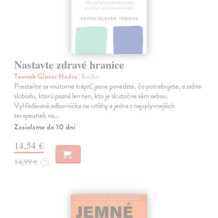
Nastavte zdravé hranice
Tawwab Glover Nedra
| Kniha
Prestaňte sa vnútorne trápiť, jasne povedzte, čo potrebujete, a zažite
slobodu, ktorú pozná len ten, kto je skutočne sám sebou.
Vyhľadávaná odborníčka na vzťahy a jedna z najvplyvnejších
terapeutiek na…
Zasielame do 10 dní
14,54 €
14,99 €
?