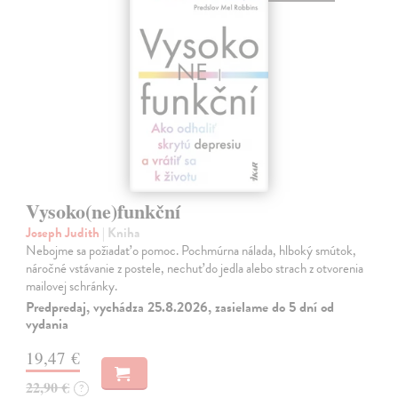
Vysoko(ne)funkční
Joseph Judith
| Kniha
Nebojme sa požiadať o pomoc. Pochmúrna nálada, hlboký smútok,
náročné vstávanie z postele, nechuť do jedla alebo strach z otvorenia
mailovej schránky.
Predpredaj, vychádza 25.8.2026, zasielame do 5 dní od
vydania
19,47 €
22,90 €
?