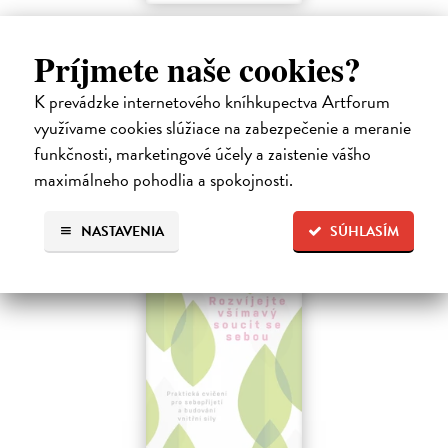
Menej konať, viac byť
Gajdošová Stanislava
| Kniha
Príjmete naše cookies?
Strávila som roky vo väzení, žila som v zajatí výkonu. Vlastnú hodnotu
som nachádzala v tom, koľko toho zvládnem.
K prevádzke internetového kníhkupectva Artforum
Dodávateľ nemá titul na sklade. Dodanie do cca. 30 dní.
využívame cookies slúžiace na zabezpečenie a meranie
13,29 €
funkčnosti, marketingové účely a zaistenie vášho
maximálneho pohodlia a spokojnosti.
13,99 €
?
NASTAVENIA
SÚHLASÍM