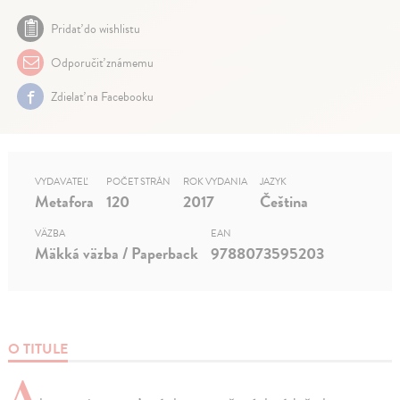
Pridať do wishlistu
Odporučiť známemu
Zdielať na Facebooku
VYDAVATEĽ
POČET STRÁN
ROK VYDANIA
JAZYK
Metafora
120
2017
Čeština
VÄZBA
EAN
Mäkká väzba / Paperback
9788073595203
O TITULE
A