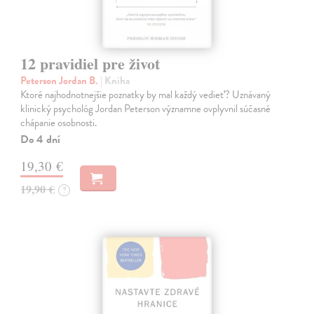
12 pravidiel pre život
Peterson Jordan B.
| Kniha
Ktoré najhodnotnejšie poznatky by mal každý vedieť? Uznávaný
klinický psychológ Jordan Peterson významne ovplyvnil súčasné
chápanie osobnosti.
Do 4 dní
19,30 €
19,90 €
?