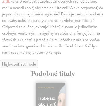
ko sa orientovať v záplave zaručených rád, čo by sme
mali a nemali robiť, aby sme boli šťastní? A ako rozpoznať, čo
je pre nás v danej situácii najlepšie? Existuje cesta, ktorá berie
do úvahy odlišné potreby a priania každého jednotlivca?
Odpoveď znie: áno, existuje! Každý disponuje jedinečným
osobným vnútorným navigačným systémom, fungujúcim za
všetkých okolností a prepájajúcim každého z nás s najvyššou
vesmírnu inteligenciou, ktorá stvorila všetok život. Každý z
nás v sebe má svoj vnútorný kompas.
High-contrast mode
Podobné tituly