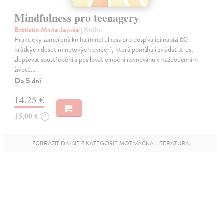
Mindfulness pro teenagery
Battistin Marie Jennie
| Kniha
Prakticky zaměřená kniha mindfulness pro dospívající nabízí 60
krátkých desetiminutových cvičení, která pomáhají zvládat stres,
zlepšovat soustředění a posilovat emoční rovnováhu v každodenním
životě.…
Do 5 dní
14,25 €
15,00 €
?
ZOBRAZIŤ ĎALŠIE Z KATEGÓRIE MOTIVAČNÁ LITERATÚRA