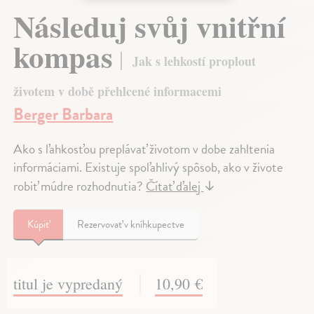
Následuj svůj vnitřní
kompas
Jak s lehkostí proplout
životem v době přehlcené informacemi
Berger Barbara
Ako s ľahkosťou preplávať životom v dobe zahltenia
informáciami. Existuje spoľahlivý spôsob, ako v živote
robiť múdre rozhodnutia?
Čítať ďalej
↓
Kúpiť
Rezervovať v kníhkupectve
titul je vypredaný
10,90 €