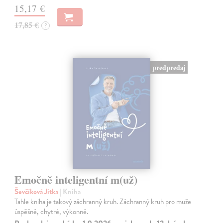
15,17 €
17,85 €
?
predpredaj
Emočně inteligentní m(už)
Ševčíková Jitka
| Kniha
Tahle kniha je takový záchranný kruh. Záchranný kruh pro muže
úspěšné, chytré, výkonné.