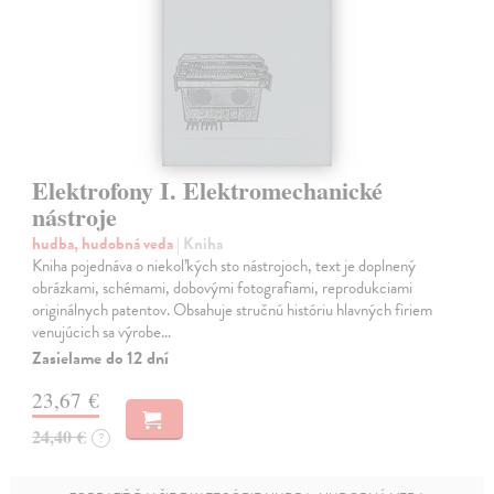
Elektrofony I. Elektromechanické
nástroje
hudba, hudobná veda
| Kniha
Kniha pojednáva o niekoľkých sto nástrojoch, text je doplnený
obrázkami, schémami, dobovými fotografiami, reprodukciami
originálnych patentov. Obsahuje stručnú históriu hlavných firiem
venujúcich sa výrobe…
Zasielame do 12 dní
23,67 €
24,40 €
?