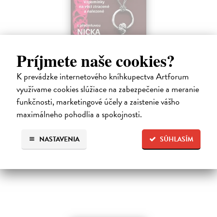
Príjmete naše cookies?
Žvýkačka Niny Simone
Ellis Warren
| Kniha
K prevádzke internetového kníhkupectva Artforum
Ellisova kniha je neobvyklou literární poctou legendární jazzové
využívame cookies slúžiace na zabezpečenie a meranie
zpěvačce a pianistce Nině Simone. Světoznámý hudebník v ní vypráví
příběh zdánlivě bezvýznamného předmětu – žvýkačky, kterou
funkčnosti, marketingové účely a zaistenie vášho
Simone během…
maximálneho pohodlia a spokojnosti.
Na sklade
?
12,92 €
NASTAVENIA
SÚHLASÍM
13,60 €
?