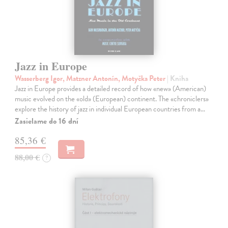
Jazz in Europe
Wasserberg Igor, Matzner Antonín, Motyčka Peter
| Kniha
Jazz in Europe provides a detailed record of how «new» (American)
music evolved on the «old» (European) continent. The «chroniclers»
explore the history of jazz in individual European countries from a…
Zasielame do 16 dní
85,36 €
88,00 €
?