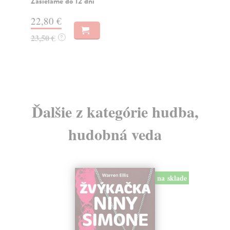
hud
Zasielame do 12 dní
nej
22,80 €
Za
23,50 €
?
49
51
Ďalšie z kategórie hudba,
hudobná veda
na sklade