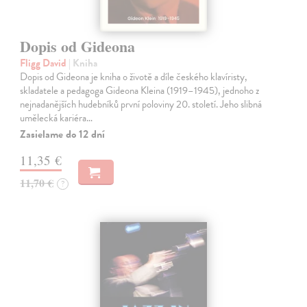
Dopis od Gideona
Fligg David
| Kniha
Dopis od Gideona je kniha o životě a díle českého klavíristy,
skladatele a pedagoga Gideona Kleina (1919–1945), jednoho z
nejnadanějších hudebníků první poloviny 20. století. Jeho slibná
umělecká kariéra…
Zasielame do 12 dní
11,35 €
11,70 €
?