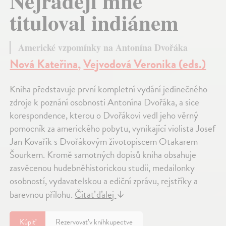
Nejraději mne
tituloval indiánem
Americké vzpomínky na Antonína Dvořáka
Nová Kateřina
,
Vejvodová Veronika (eds.)
Kniha představuje první kompletní vydání jedinečného
zdroje k poznání osobnosti Antonína Dvořáka, a sice
korespondence, kterou o Dvořákovi vedl jeho věrný
pomocník za amerického pobytu, vynikající violista Josef
Jan Kovařík s Dvořákovým životopiscem Otakarem
Šourkem. Kromě samotných dopisů kniha obsahuje
zasvěcenou hudebněhistorickou studii, medailonky
osobností, vydavatelskou a ediční zprávu, rejstříky a
barevnou přílohu.
Čítať ďalej
↓
Kúpiť
Rezervovať v kníhkupectve