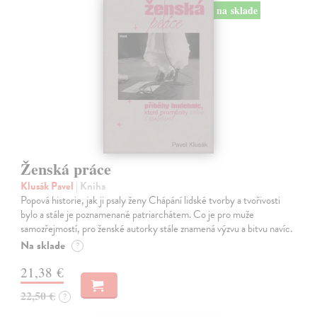
na sklade
Ženská práce
Klusák Pavel
| Kniha
Popová historie, jak ji psaly ženy Chápání lidské tvorby a tvořivosti
bylo a stále je poznamenané patriarchátem. Co je pro muže
samozřejmostí, pro ženské autorky stále znamená výzvu a bitvu navíc.
Na sklade
?
21,38 €
22,50 €
?