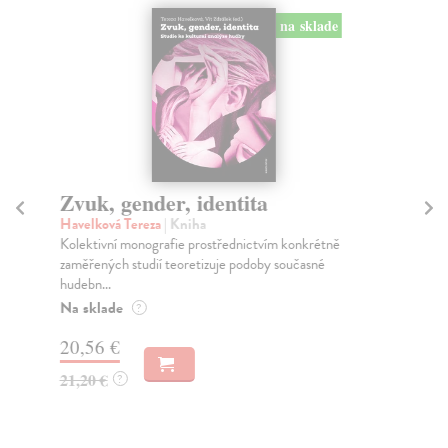
na sklade
Zvuk, gender, identita
D
Havelková Tereza
| Kniha
Sch
Kolektivní monografie prostřednictvím konkrétně
Pub
zaměřených studií teoretizuje podoby současné
ped
hudebn...
Zák
Na sklade
Za
?
20,56 €
16
21,20 €
16
?