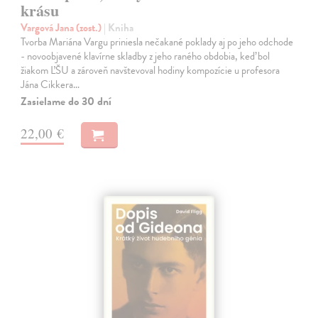
krásu
Vargová Jana (zost.)
| Kniha
Tvorba Mariána Vargu priniesla nečakané poklady aj po jeho odchode
- novoobjavené klavírne skladby z jeho raného obdobia, keď bol
žiakom ĽŠU a zároveň navštevoval hodiny kompozície u profesora
Jána Cikkera…
Zasielame do 30 dní
22,00 €