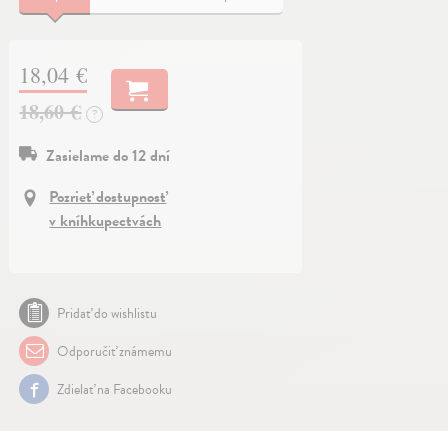
18,04 €
18,60 €
?
Zasielame do 12 dní
Pozrieť dostupnosť
v kníhkupectvách
Pridať do wishlistu
Odporučiť známemu
Zdielať na Facebooku