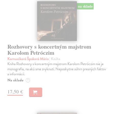
na sklade
Rozhovory s koncertným majstrom
Karolom Petróczim
Kornucíková Špaková Mária
| Kniha
Kniha Rozhovory s koncertným majstrom Karolom Petróczim nie je
monografia, na akú sme zvyknutí. Neposkytne súhrn presných faktov
a informácií.
Na sklade
?
17,50 €