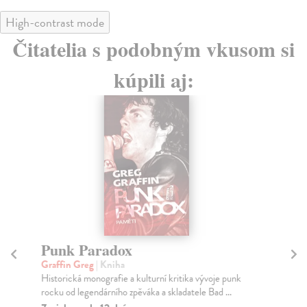
High-contrast mode
Čitatelia s podobným vkusom si
kúpili aj:
Punk Paradox
J
s
Graffin Greg
| Kniha
Historická monografie a kulturní kritika vývoje punk
No
rocku od legendárního zpěváka a skladatele Bad ...
V r