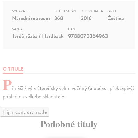
VYDAVATEĽ
POČET STRÁN
ROK VYDANIA
JAZYK
Národní muzeum
368
2016
Čeština
VÄZBA
EAN
Tvrdá väzba / Hardback
9788070364963
O TITULE
P
řináší živý a čtenářsky velmi vděčný (a občas i překvapivý)
pohled na velkého skladatele.
High-contrast mode
Podobné tituly