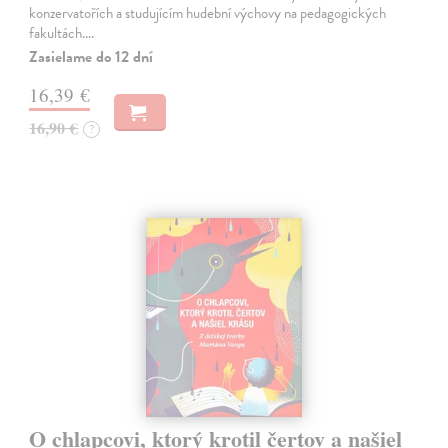
konzervatořích a studujícím hudební výchovy na pedagogických
fakultách.…
Zasielame do 12 dní
16,39 €
16,90 €
?
O chlapcovi, ktorý krotil čertov a našiel