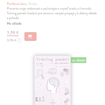
Pavlíková Jana
| Kniha
Preverte svoje vedomosti a zachovajte si myseľ sviežu a činorodú.
Tréning pamäti (nielen) pre seniorov navyše prispeje j k dobrej nálade
a pohode.
Na sklade
3,59 €
3,70 €
?
na sklade