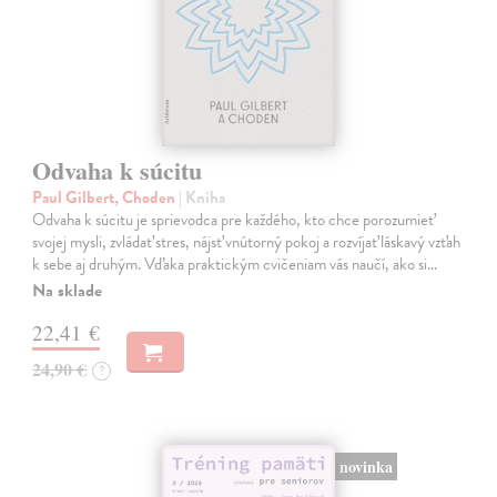
Odvaha k súcitu
Paul Gilbert, Choden
| Kniha
Odvaha k súcitu je sprievodca pre každého, kto chce porozumieť
svojej mysli, zvládať stres, nájsť vnútorný pokoj a rozvíjať láskavý vzťah
k sebe aj druhým. Vďaka praktickým cvičeniam vás naučí, ako si…
Na sklade
22,41 €
24,90 €
?
novinka