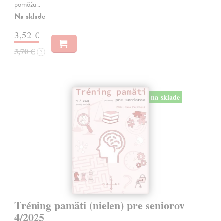
pomôžu…
Na sklade
3,52 €
3,70 €
?
na sklade
Tréning pamäti (nielen) pre seniorov
4/2025