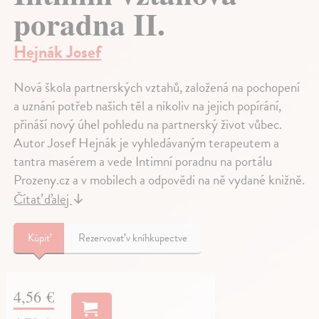
poradna II.
Hejnák Josef
Nová škola partnerských vztahů, založená na pochopení
a uznání potřeb našich těl a nikoliv na jejich popírání,
přináší nový úhel pohledu na partnerský život vůbec.
Autor Josef Hejnák je vyhledávaným terapeutem a
tantra masérem a vede Intimní poradnu na portálu
Prozeny.cz a v mobilech a odpovědi na ně vydané knižně.
Čítať ďalej
↓
Kúpiť
Rezervovať v kníhkupectve
4,56 €