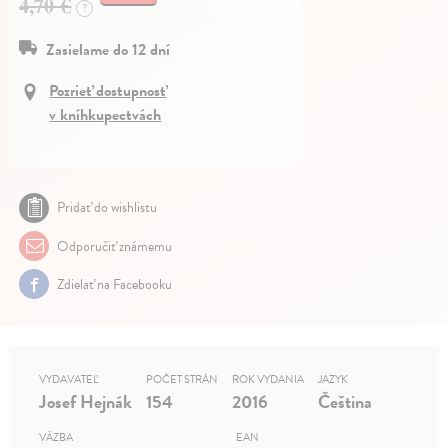
4,70 €
?
Zasielame do 12 dní
Pozrieť dostupnosť
v kníhkupectvách
Pridať do wishlistu
Odporučiť známemu
Zdielať na Facebooku
VYDAVATEĽ
POČET STRÁN
ROK VYDANIA
JAZYK
Josef Hejnák
154
2016
Čeština
VÄZBA
EAN