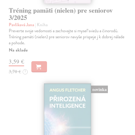
Tréning pamäti (nielen) pre seniorov
3/2025
Pavlíková Jana
| Kniha
Preverte svoje vedomosti a zachovajte si myseľ sviežu a činorodú.
Tréning pamäti (nielen) pre seniorov navyše prispeje j k dobrej nálade
a pohode.
Na sklade
3,59 €
3,70 €
?
novinka