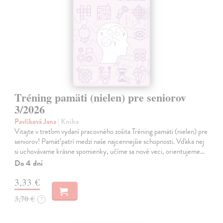
Tréning pamäti (nielen) pre seniorov
3/2026
Pavlíková Jana
| Kniha
Vitajte v treťom vydaní pracovného zošita Tréning pamäti (nielen) pre
seniorov! Pamäť patrí medzi naše najcennejšie schopnosti. Vďaka nej
si uchovávame krásne spomienky, učíme sa nové veci, orientujeme…
Do 4 dní
3,33 €
3,70 €
?