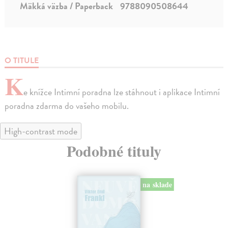
Mäkká väzba / Paperback
9788090508644
O TITULE
K
e knížce Intimní poradna lze stáhnout i aplikace Intimní
poradna zdarma do vašeho mobilu.
High-contrast mode
Podobné tituly
na sklade