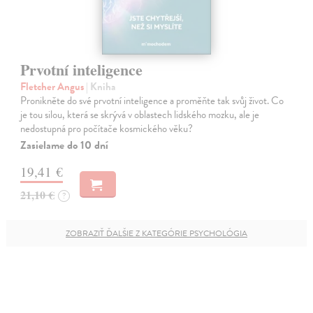
Prvotní inteligence
Fletcher Angus
| Kniha
Pronikněte do své prvotní inteligence a proměňte tak svůj život. Co
je tou silou, která se skrývá v oblastech lidského mozku, ale je
nedostupná pro počítače kosmického věku?
Zasielame do 10 dní
19,41 €
21,10 €
?
ZOBRAZIŤ ĎALŠIE Z KATEGÓRIE PSYCHOLÓGIA