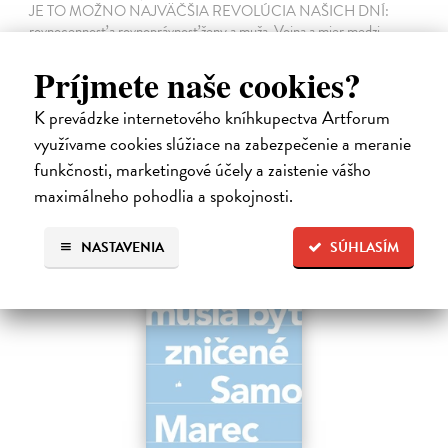
JE TO MOŽNO NAJVÄČŠIA REVOLÚCIA NAŠICH DNÍ:
rovnocennosť a rovnoprávnosť ženy a muža. Vojna a mier medzi
pohlaviami sa však nezačali feminizmom 20. storočia, ale ich
Príjmete naše cookies?
spolužitím.
Zasielame do 14 dní
K prevádzke internetového kníhkupectva Artforum
22,05 €
využívame cookies slúžiace na zabezpečenie a meranie
24,50 €
funkčnosti, marketingové účely a zaistenie vášho
?
maximálneho pohodlia a spokojnosti.
na sklade
NASTAVENIA
SÚHLASÍM