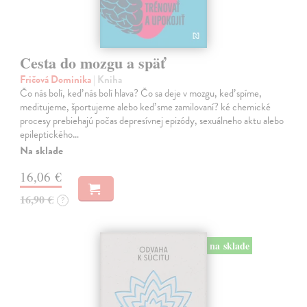
Cesta do mozgu a späť
Fričová Dominika
| Kniha
Čo nás bolí, keď nás bolí hlava? Čo sa deje v mozgu, keď spíme,
meditujeme, športujeme alebo keď sme zamilovaní? ké chemické
procesy prebiehajú počas depresívnej epizódy, sexuálneho aktu alebo
epileptického…
Na sklade
16,06 €
16,90 €
?
na sklade