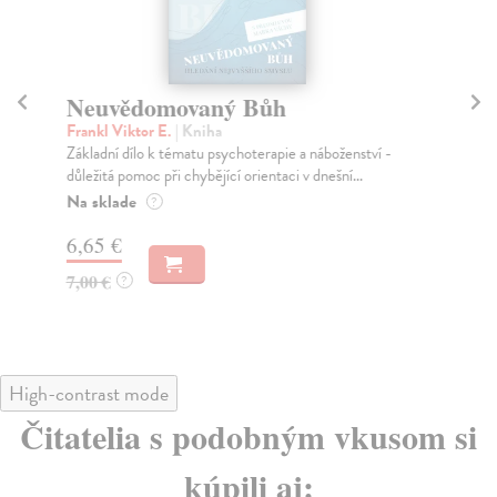
Neuvědomovaný Bůh
S
Frankl Viktor E.
| Kniha
Fra
Základní dílo k tématu psychoterapie a náboženství -
Tex
důležitá pomoc při chybějící orientaci v dnešní...
čty
Na sklade
Na
?
6,65 €
8,
7,00 €
9,
?
High-contrast mode
Čitatelia s podobným vkusom si
kúpili aj: