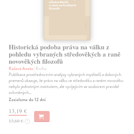
Historická podoba práva na válku z
pohledu vybraných středověkých a raně
novověkých filozofů
Kočová Aneta
| Kniha
Publikace prostřednictvím analýzy vybraných myslitelů a dobových
pramenů ukazuje, že právo na válku ve středověku a raném novověku
nebylo jednotným institutem, ale vyvíjejícím se souborem pravidel
ovlivněných…
Zasielame do 12 dní
13,19 €
13,60 €
?