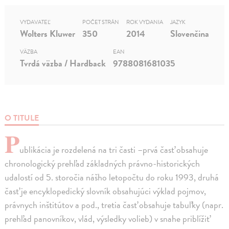
VYDAVATEĽ
POČET STRÁN
ROK VYDANIA
JAZYK
Wolters Kluwer
350
2014
Slovenčina
VÄZBA
EAN
Tvrdá väzba / Hardback
9788081681035
O TITULE
P
ublikácia je rozdelená na tri časti –prvá časť obsahuje
chronologický prehľad základných právno-historických
udalostí od 5. storočia nášho letopočtu do roku 1993, druhá
časť je encyklopedický slovník obsahujúci výklad pojmov,
právnych inštitútov a pod., tretia časť obsahuje tabuľky (napr.
prehľad panovníkov, vlád, výsledky volieb) v snahe priblížiť