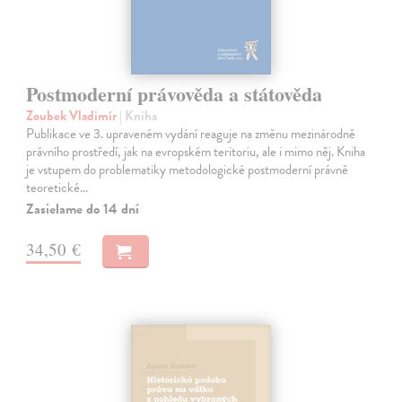
Postmoderní právověda a státověda
Zoubek Vladimír
| Kniha
Publikace ve 3. upraveném vydání reaguje na změnu mezinárodně
právního prostředí, jak na evropském teritoriu, ale i mimo něj. Kniha
je vstupem do problematiky metodologické postmoderní právně
teoretické…
Zasielame do 14 dní
34,50 €