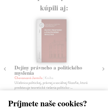
kúpili aj:
Dejiny právneho a politického
P
myslenia
Gr
Kni
Chovancová Jarmila
| Kniha
reá
Učebnica politickej, právnej a sociálnej filozofie, ktorá
predstavuje teoretické riešenia politicko-...
Na
Zasielame do 10 dní
13
Príjmete naše cookies?
17,65 €
14