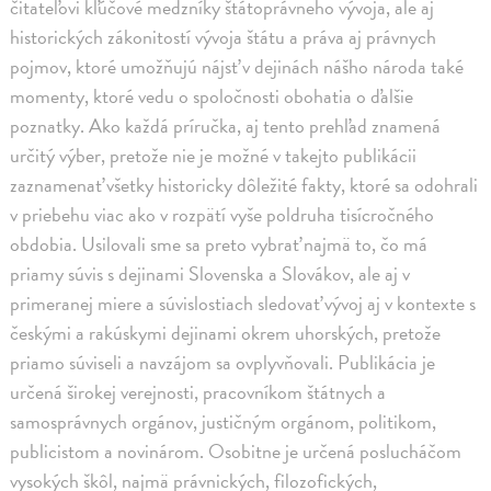
čitateľovi kľúčové medzníky štátoprávneho vývoja, ale aj
historických zákonitostí vývoja štátu a práva aj právnych
pojmov, ktoré umožňujú nájsť v dejinách nášho národa také
momenty, ktoré vedu o spoločnosti obohatia o ďalšie
poznatky. Ako každá príručka, aj tento prehľad znamená
určitý výber, pretože nie je možné v takejto publikácii
zaznamenať všetky historicky dôležité fakty, ktoré sa odohrali
v priebehu viac ako v rozpätí vyše poldruha tisícročného
obdobia. Usilovali sme sa preto vybrať najmä to, čo má
priamy súvis s dejinami Slovenska a Slovákov, ale aj v
primeranej miere a súvislostiach sledovať vývoj aj v kontexte s
českými a rakúskymi dejinami okrem uhorských, pretože
priamo súviseli a navzájom sa ovplyvňovali. Publikácia je
určená širokej verejnosti, pracovníkom štátnych a
samosprávnych orgánov, justičným orgánom, politikom,
publicistom a novinárom. Osobitne je určená poslucháčom
vysokých škôl, najmä právnických, filozofických,