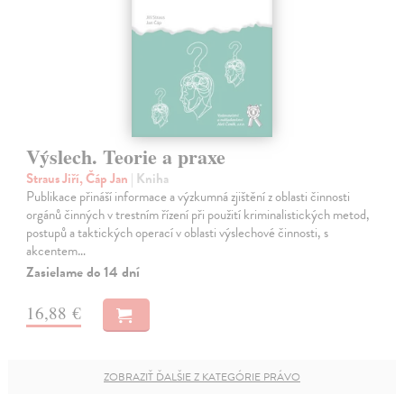
Výslech. Teorie a praxe
Straus Jiří, Čáp Jan
| Kniha
Publikace přináší informace a výzkumná zjištění z oblasti činnosti
orgánů činných v trestním řízení při použití kriminalistických metod,
postupů a taktických operací v oblasti výslechové činnosti, s
akcentem…
Zasielame do 14 dní
16,88 €
ZOBRAZIŤ ĎALŠIE Z KATEGÓRIE PRÁVO