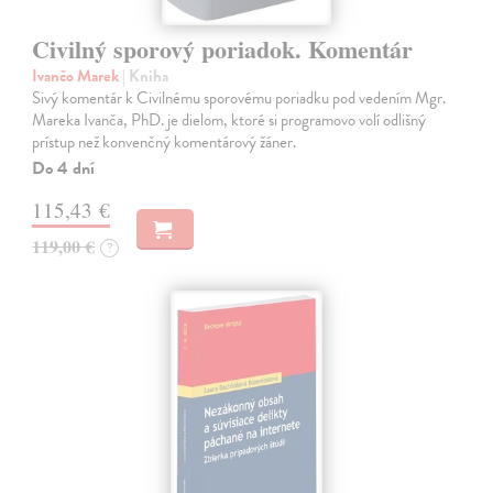
Civilný sporový poriadok. Komentár
Ivančo Marek
| Kniha
Sivý komentár k Civilnému sporovému poriadku pod vedením Mgr.
Mareka Ivanča, PhD. je dielom, ktoré si programovo volí odlišný
prístup než konvenčný komentárový žáner.
Do 4 dní
115,43 €
119,00 €
?