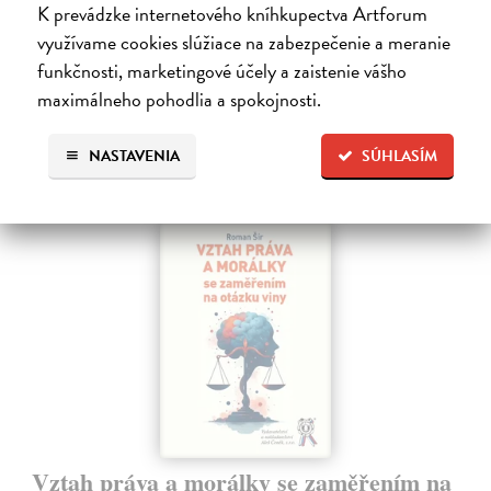
K prevádzke internetového kníhkupectva Artforum
18,20 €
?
využívame cookies slúžiace na zabezpečenie a meranie
funkčnosti, marketingové účely a zaistenie vášho
maximálneho pohodlia a spokojnosti.
Ďalšie z kategórie právo
NASTAVENIA
SÚHLASÍM
Vztah práva a morálky se zaměřením na