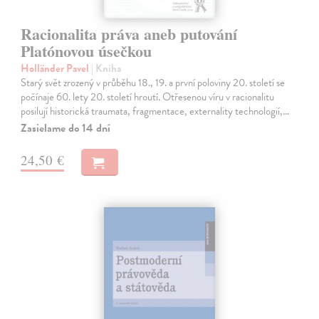
Racionalita práva aneb putování
Platónovou úsečkou
Holländer Pavel
| Kniha
Starý svět zrozený v průběhu 18., 19. a první poloviny 20. století se
počínaje 60. lety 20. století hroutí. Otřesenou víru v racionalitu
posilují historická traumata, fragmentace, externality technologií,…
Zasielame do 14 dní
24,50 €