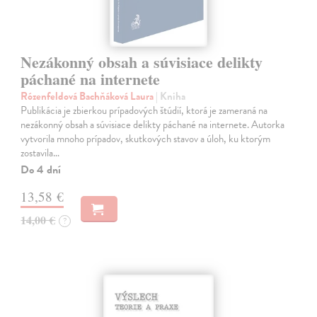
Nezákonný obsah a súvisiace delikty
páchané na internete
Rózenfeldová Bachňáková Laura
| Kniha
Publikácia je zbierkou prípadových štúdií, ktorá je zameraná na
nezákonný obsah a súvisiace delikty páchané na internete. Autorka
vytvorila mnoho prípadov, skutkových stavov a úloh, ku ktorým
zostavila…
Do 4 dní
13,58 €
14,00 €
?