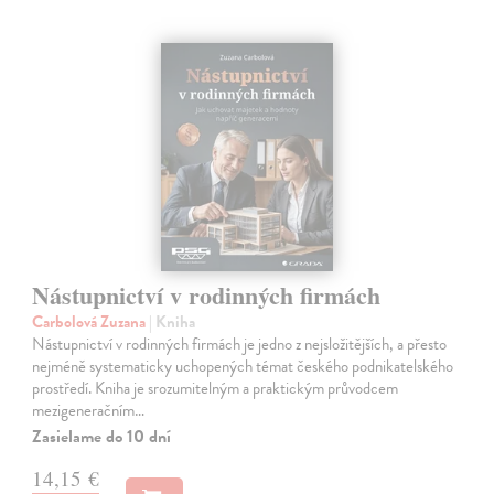
Nástupnictví v rodinných firmách
Carbolová Zuzana
| Kniha
Nástupnictví v rodinných firmách je jedno z nejsložitějších, a přesto
nejméně systematicky uchopených témat českého podnikatelského
prostředí. Kniha je srozumitelným a praktickým průvodcem
mezigeneračním…
Zasielame do 10 dní
14,15 €