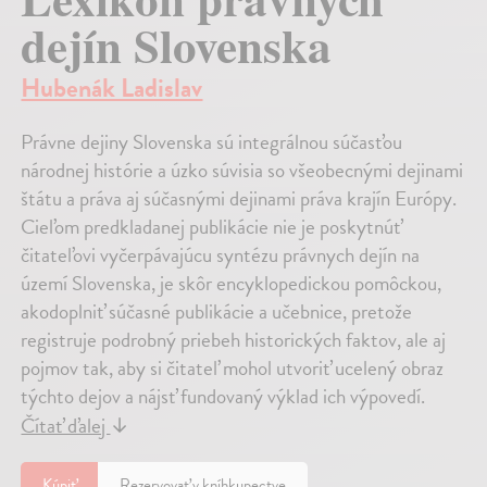
dejín Slovenska
Hubenák Ladislav
Právne dejiny Slovenska sú integrálnou súčasťou
národnej histórie a úzko súvisia so všeobecnými dejinami
štátu a práva aj súčasnými dejinami práva krajín Európy.
Cieľom predkladanej publikácie nie je poskytnúť
čitateľovi vyčerpávajúcu syntézu právnych dejín na
území Slovenska, je skôr encyklopedickou pomôckou,
akodoplniť súčasné publikácie a učebnice, pretože
registruje podrobný priebeh historických faktov, ale aj
pojmov tak, aby si čitateľ mohol utvoriť ucelený obraz
týchto dejov a nájsť fundovaný výklad ich výpovedí.
Čítať ďalej
↓
Kúpiť
Rezervovať v kníhkupectve