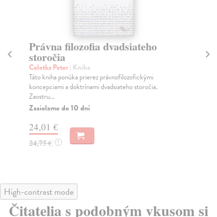
Právna filozofia dvadsiateho
S
storočia
p
de
Colotka Peter
| Kniha
Táto kniha ponúka prierez právnofilozofickými
Ra
koncepciami a doktrínami dvadsiateho storočia.
Dig
Zaostru...
kto
Zasielame do 10 dní
Do
24,01 €
21
24,75 €
?
22
High-contrast mode
Čitatelia s podobným vkusom si