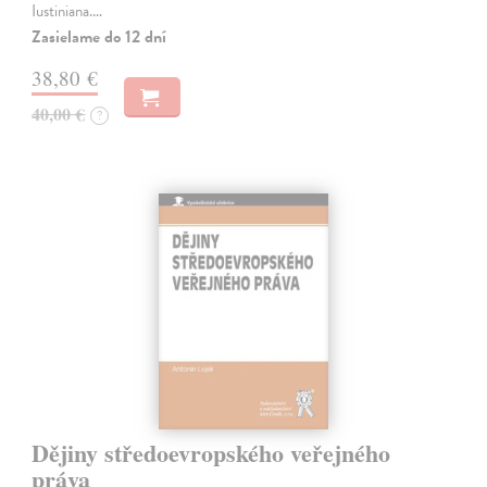
Iustiniana.…
Zasielame do 12 dní
38,80 €
40,00 €
?
Dějiny středoevropského veřejného
práva