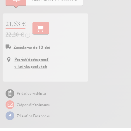
21,53 €
22,20 €
?
Zasielame do 10 dní
Pozrieť dostupnosť
v kníhkupectvách
Pridať do wishlistu
Odporučiť známemu
Zdielať na Facebooku