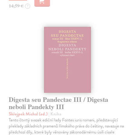
14,59 €
?
Digesta seu Pandectae III / Digesta
neboli Pandekty III
Skřejpek Michal (ed.)
| Kniha
Tento čtvrtý svazek ediční řady Fontes iuris romani, představující
překlady základních pramenů římského práva do češtiny, navazuje na
předchozí díly, které byly věnovány zákonodárnému úsilí císaře