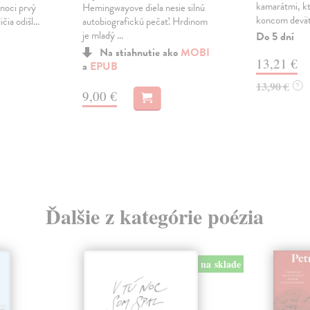
kamarátmi, kt
Hemingwayove diela nesie silnú
 noci prvý
koncom deväťd
autobiografickú pečať. Hrdinom
čia odišl...
je mladý ...
Do 5 dní
Na stiahnutie ako
MOBI
13,21 €
a
EPUB
13,90 €
?
9,00 €
Ďalšie z kategórie poézia
na sklade