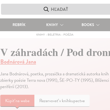
REBRÍK
KNIHY
BOOKS
KNIHY
-
BELETRIA
-
POÉZIA
V záhradách / Pod dron
Bodnárová Jana
Jana Bodnárová, poetka, prozaička a dramatická autorka kníh 
zbierky poézie Terra nova (1991), ŠE-PO-TY (1995), Blíženc
periférií (2013).
Kúpiť
na webe
Rezervovať v kníhkupectve