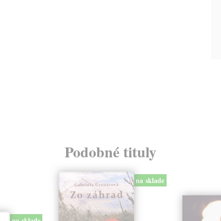
Podobné tituly
na sklade
na sklade