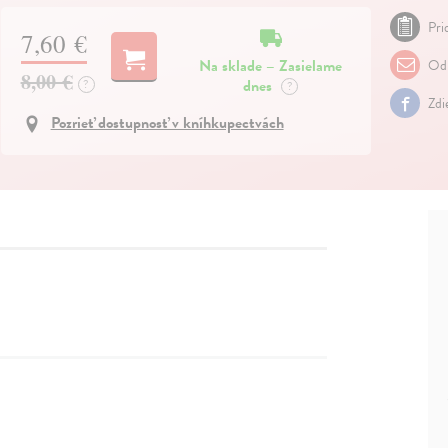
Pri
7,60 €
Na sklade – Zasielame
Odp
8,00 €
dnes
?
?
Zdi
Pozrieť dostupnosť v kníhkupectvách