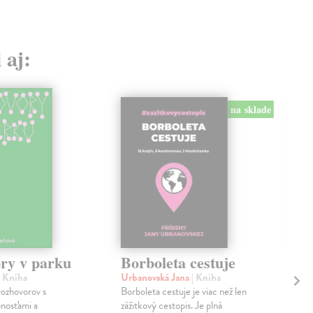
 aj:
na sklade
ry v parku
Borboleta cestuje
De
pr
| Kniha
Urbanovská Jana
| Kniha
Sl
rozhovorov s
Borboleta cestuje je viac než len
bnosťami a
zážitkový cestopis. Je plná
Bed