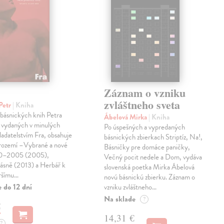
Záznam o vzniku
zvláštneho sveta
Petr
| Kniha
 básnických knih Petra
Ábelová Mirka
| Kniha
 vydaných v minulých
Po úspešných a vypredaných
ladatelstvím Fra, obsahuje
básnických zbierkach Striptíz, Na!,
trozemí –Vybrané a nové
Básničky pre domáce paničky,
90–2005 (2005),
Večný pocit nedele a Dom, vydáva
básně (2013) a Herbář k
slovenská poetka Mirka Ábelová
ršímu…
novú básnickú zbierku. Záznam o
 do 12 dní
vzniku zvláštneho…
Na sklade
?
€
14,31 €
?