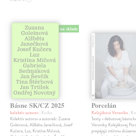
na sklade
Básne SK/CZ 2025
Porcelán
kolektív autorov
| Kniha
Kolejáková Veronika
| K
Kolektív autorov a autoriek: Zuzana
Texty v debutovej básnick
Goleinová, Alžběta Janečková, Josef
Veroniky Kolejákovej Por
Kučera, Luz, Kristína Mičová,
prepájajú intímnu skúseno