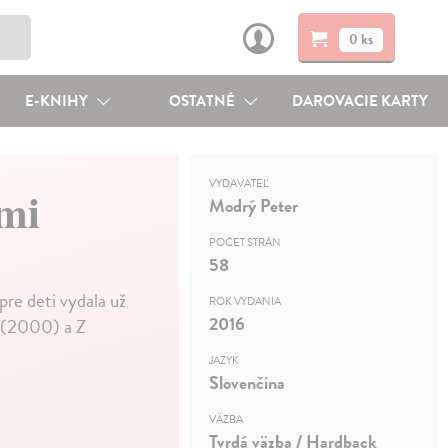
0 ks
E-KNIHY
OSTATNÉ
DAROVACIE KARTY
VYDAVATEĽ
mi
Modrý Peter
POČET STRÁN
58
pre deti vydala už
ROK VYDANIA
2016
i (2000) a Z
JAZYK
Slovenčina
VÄZBA
Tvrdá väzba / Hardback