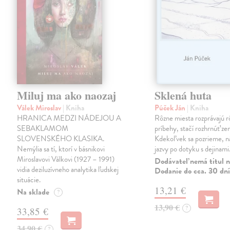
Miluj ma ako naozaj
Sklená huta
Válek Miroslav
| Kniha
Púček Ján
| Kniha
HRANICA MEDZI NÁDEJOU A
Rôzne miesta rozprávajú r
SEBAKLAMOM
príbehy, stačí rozhrnúť zem
SLOVENSKÉHO KLASIKA.
Kdekoľvek sa pozrieme, 
Nemýlia sa tí, ktorí v básnikovi
jazvy po dotyku s dejinami
Miroslavovi Válkovi (1927 – 1991)
Dodávateľ nemá titul n
vidia deziluzívneho analytika ľudskej
Dodanie do cca. 30 dní
situácie.
13,21 €
Na sklade
?
13,90 €
?
33,85 €
34,90 €
?