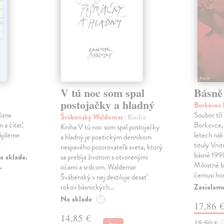
V tú noc som spal
Básně
postojačky a hladný
Borkovec 
ôzne
Soubor tří
Švábenský Waldemar
| Kniha
 a čítať.
Borkovce,
Kniha V tú noc som spal postojačky
nájdeme
letech nak
a hladný je poetickým denníkom
.
tituly Vni
nespavého pozorovateľa sveta, ktorý
básně 19
a sklade.
sa prebíja životom s otvorenými
Milostné 
.
očami a srdcom. Waldemar
čemusi ho
Švábenský v nej destiluje desať
Zasielame
rokov básnických…
Na sklade
?
17,86 
14,85 €
18,80 €