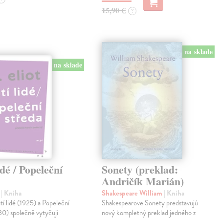
15,90 €
?
na sklade
na sklade
idé / Popeleční
Sonety (preklad:
Andričík Marián)
.
| Kniha
Shakespeare William
| Kniha
 lidé (1925) a Popeleční
Shakespearove Sonety predstavujú
30) společně vytyčují
nový kompletný preklad jedného z