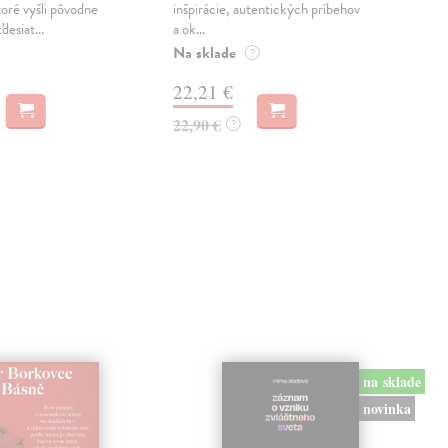
oré vyšli pôvodne
inšpirácie, autentických príbehov
Pub
esiat...
a ok...
pred
Na sklade
amb
?
proj
22,21 €
Zas
22,90 €
?
14
15,
na sklade
novinka