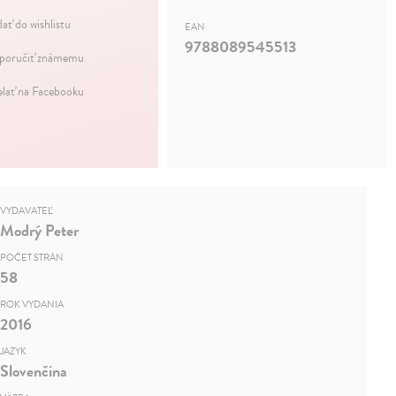
dať do wishlistu
EAN
9788089545513
oručiť známemu
elať na Facebooku
VYDAVATEĽ
Modrý Peter
POČET STRÁN
58
ROK VYDANIA
2016
JAZYK
Slovenčina