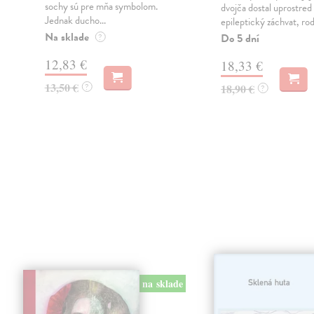
sochy sú pre mňa symbolom.
dvojča dostal uprostred
Jednak ducho...
epileptický záchvat, rodi
Na sklade
Do 5 dní
?
12,83 €
18,33 €
13,50 €
?
18,90 €
?
na sklade