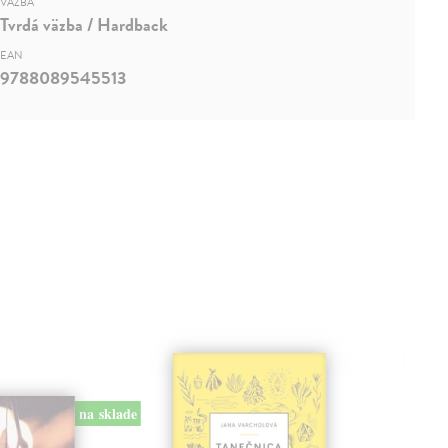
VÄZBA
Tvrdá väzba / Hardback
EAN
9788089545513
na sklade