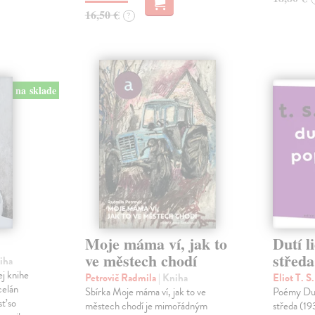
16,50 €
?
na sklade
Moje máma ví, jak to
Dutí l
ve městech chodí
středa
niha
ej knihe
Petrovič Radmila
| Kniha
Eliot T. S
celán
Sbírka Moje máma ví, jak to ve
Poémy Dutí
sť so
městech chodí je mimořádným
středa (19