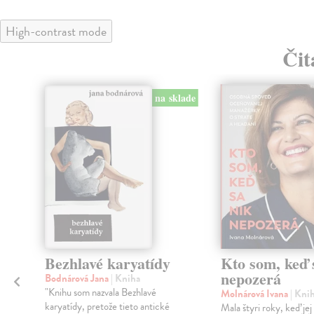
High-contrast mode
Čit
na sklade
Bezhlavé karyatídy
Kto som, keď 
nepozerá
Bodnárová Jana
| Kniha
"Knihu som nazvala Bezhlavé
Molnárová Ivana
| Kni
karyatídy, pretože tieto antické
Mala štyri roky, keď jej