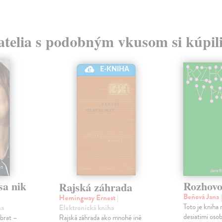
atelia s podobným vkusom si kúpili
E-KNIHA
sa nik
Rozhovo
Rajská záhrada
Beňová Jana
Hemingway Ernest
|
Toto je kniha 
Elektronická kniha
ha
desiatimi oso
Rajská záhrada ako mnohé iné
 brat –