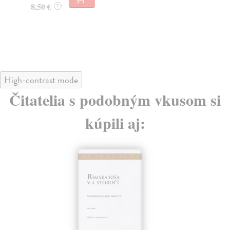
9,70 €
8,
10,00 €
?
9,
High-contrast mode
Čitatelia s podobným vkusom si
kúpili aj:
E-KNIHA