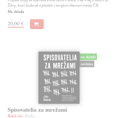
Žiliny, ktorí študovali a pôsobili v terajšom hlavnom meste ČR.
Na sklade
20,00 €
na sklade
novinka
Spisovatelia za mrežami
Bábik Ján
| Kniha