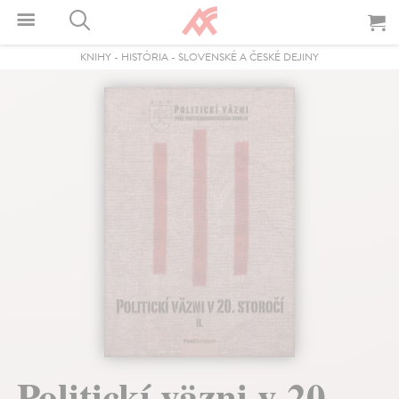
KNIHY
-
HISTÓRIA
-
SLOVENSKÉ A ČESKÉ DEJINY
Politickí väzni v 20.