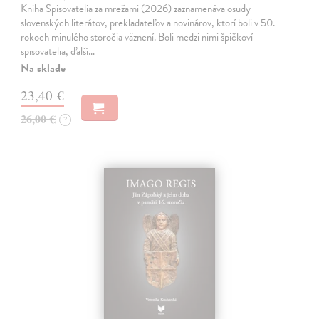
Kniha Spisovatelia za mrežami (2026) zaznamenáva osudy
slovenských literátov, prekladateľov a novinárov, ktorí boli v 50.
rokoch minulého storočia väznení. Boli medzi nimi špičkoví
spisovatelia, ďalší…
Na sklade
23,40 €
26,00 €
?