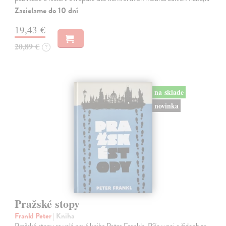
Zasielame do 10 dní
19,43 €
20,89 €
?
na sklade
novinka
Pražské stopy
Frankl Peter
| Kniha
Pražské stopy sa volá nová kniha Petra Frankla. Píše v nej o židoch zo