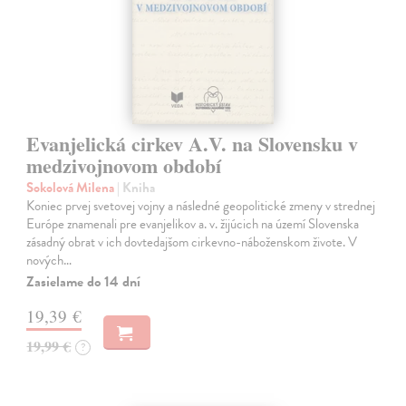
Evanjelická cirkev A.V. na Slovensku v
medzivojnovom období
Sokolová Milena
| Kniha
Koniec prvej svetovej vojny a následné geopolitické zmeny v strednej
Európe znamenali pre evanjelikov a. v. žijúcich na území Slovenska
zásadný obrat v ich dovtedajšom cirkevno-náboženskom živote. V
nových…
Zasielame do 14 dní
19,39 €
19,99 €
?