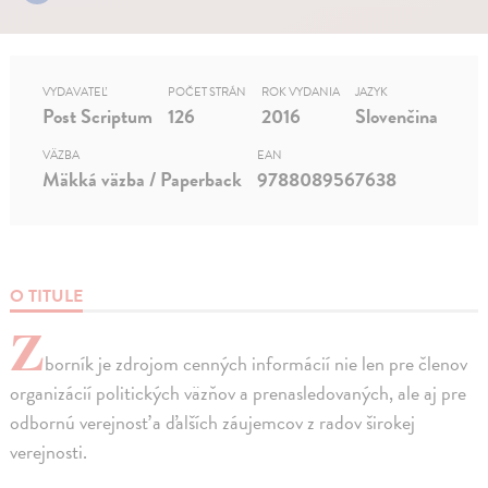
VYDAVATEĽ
POČET STRÁN
ROK VYDANIA
JAZYK
Post Scriptum
126
2016
Slovenčina
VÄZBA
EAN
Mäkká väzba / Paperback
9788089567638
O TITULE
Z
borník je zdrojom cenných informácií nie len pre členov
organizácií politických väzňov a prenasledovaných, ale aj pre
odbornú verejnosť a ďalších záujemcov z radov širokej
verejnosti.