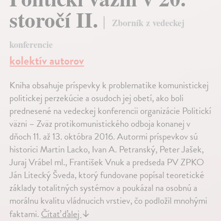
storočí II.
Zborník z vedeckej
konferencie
kolektív autorov
Kniha obsahuje príspevky k problematike komunistickej
politickej perzekúcie a osudoch jej obetí, ako boli
prednesené na vedeckej konferencii organizácie Politickí
väzni – Zväz protikomunistického odboja konanej v
dňoch 11. až 13. októbra 2016. Autormi príspevkov sú
historici Martin Lacko, Ivan A. Petranský, Peter Jašek,
Juraj Vrábel ml., František Vnuk a predseda PV ZPKO
Ján Litecký Šveda, ktorý fundovane popísal teoretické
základy to­talitných systémov a poukázal na osobnú a
morálnu kvalitu vládnucich vrstiev, čo podložil mnohými
faktami.
Čítať ďalej
↓