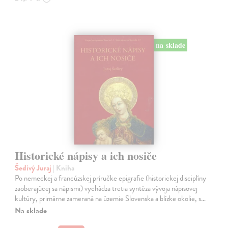
na sklade
Historické nápisy a ich nosiče
Šedivý Juraj
| Kniha
Po nemeckej a francúzskej príručke epigrafie (historickej disciplíny
zaoberajúcej sa nápismi) vychádza tretia syntéza vývoja nápisovej
kultúry, primárne zameraná na územie Slovenska a blízke okolie, s…
Na sklade