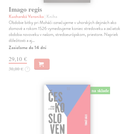
Imago regis
Kucharská Veronika
| Kniha
Obdobie bitky pri Moháči označujeme v uhorských dejinách ako
zlomové a rokom 1526 vymedzujeme koniec stredoveku a začiatok
obdobia novoveku v našom, stredoeurópskom, priestore. Napriek
dôležitosti a aj…
Zasielame do 14 dní
29,10 €
30,00 €
?
na sklade