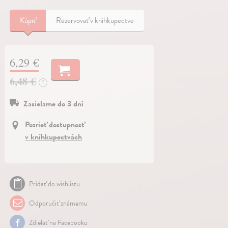
Kúpiť
Rezervovať v kníhkupectve
6,29 €
6,48 €
?
Zasielame do 3 dní
Pozrieť dostupnosť
v kníhkupectvách
Pridať do wishlistu
Odporučiť známemu
Zdielať na Facebooku