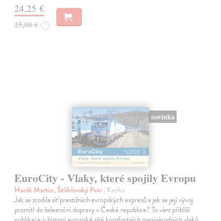
24,25 €
25,00 €
?
novinka
EuroCity - Vlaky, které spojily Evropu
Harák Martin, Šťáhlavský Petr
| Kniha
Jak se zrodila síť prestižních evropských expresů a jak se její vývoj
promítl do železniční dopravy v České republice? To vám přiblíží
publikace o historii evropské sítě komfortních mezinárodních vlaků,…