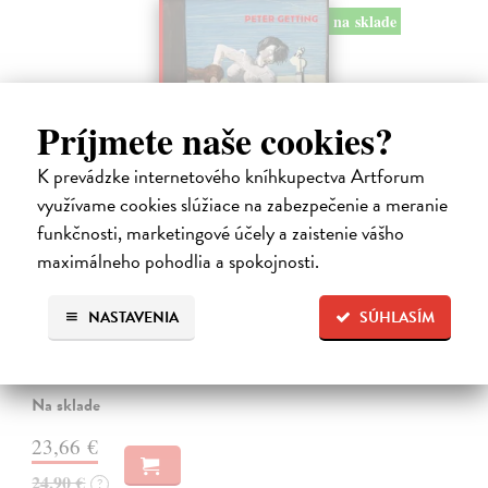
na sklade
Príjmete naše cookies?
K prevádzke internetového kníhkupectva Artforum
využívame cookies slúžiace na zabezpečenie a meranie
funkčnosti, marketingové účely a zaistenie vášho
maximálneho pohodlia a spokojnosti.
Studne mútne
Getting Peter
| Kniha
Sú ikonickými postavami našej kultúry. Postavili im sochy a
NASTAVENIA
SÚHLASÍM
pomenovali po nich ulice, majú svoje nespochybniteľné miesto v
lexikónoch literatúry aj učebniciach, slovenské moderné umenie sa
bez nich nedá…
Na sklade
23,66 €
24,90 €
?