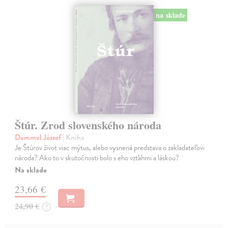
na sklade
Štúr. Zrod slovenského národa
Demmel József
| Kniha
Je Štúrov život viac mýtus, alebo vysnená predstava o zakladateľovi
národa? Ako to v skutočnosti bolo s eho vzťahmi a láskou?
Na sklade
23,66 €
24,90 €
?