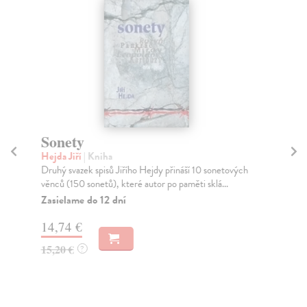
Sonety
Mí
Hejda Jiří
| Kniha
Ště
Druhý svazek spisů Jiřího Hejdy přináší 10 sonetových
Kdy
věnců (150 sonetů), které autor po paměti sklá...
sta
nen
Zasielame do 12 dní
Za
14,74 €
8,
15,20 €
?
8,