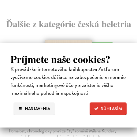
Ďalšie z kategórie česká beletria
na sklade
Príjmete naše cookies?
K prevádzke internetového kníhkupectva Artforum
využívame cookies slúžiace na zabezpečenie a meranie
funkčnosti, marketingové účely a zaistenie vášho
maximálneho pohodlia a spokojnosti.
NASTAVENIA
SÚHLASÍM
Pomalost
Kundera Milan
| Kniha
Pomalost, chronologicky první ze čtyř románů Milana Kundery