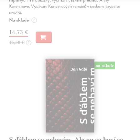
napsaných francouzsky, vychází v českém překladu Anny
Kareninové. Vydávání Kunderových románů v českém jazyce se
uzavírá.
Na sklade
?
14,73 €
15,50 €
?
na sklade
S ďáblem se nebavím. Ale on se baví se