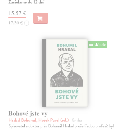
Zasielame do 12 dní
15,57 €
17,30 €
?
na sklade
Bohové jste vy
Hrabal Bohumil, Hošek Pavel (ed.)
| Kniha
Spisovatel a doktor práv Bohumil Hrabal prošel řadou profesí: byl