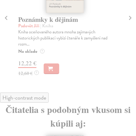
Poznámky k dějinám
T
Padevět Jiří
| Kniha
Pad
Kniha oceňovaného autora mnoha zajímavých
Nah
historických publikací vybízí čtenáře k zamyšlení nad
do 
rozm...
Za
Na sklade
?
15
12,22 €
16
12,60 €
?
High-contrast mode
Čitatelia s podobným vkusom si
kúpili aj: