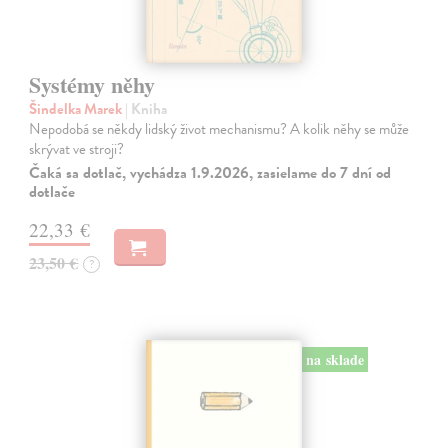
Systémy něhy
Šindelka Marek
| Kniha
Nepodobá se někdy lidský život mechanismu? A kolik něhy se může
skrývat ve stroji?
Čaká sa dotlač, vychádza 1.9.2026, zasielame do 7 dní od
dotlače
22,33 €
23,50 €
?
na sklade