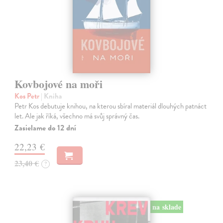
Kovbojové na moři
Kos Petr
| Kniha
Petr Kos debutuje knihou, na kterou sbíral materiál dlouhých patnáct
let. Ale jak říká, všechno má svůj správný čas.
Zasielame do 12 dní
22,23 €
23,40 €
?
na sklade