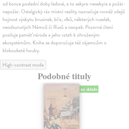
od konce poslední doby ledové, a to sekyra-nesekyra a požár-
nepožár. Ostalgický ráz místní reality naznačuje rovněž zdejší
hojnost výskytu brusinek, bříz, vlků, některých rusalek,
neodsunutých Němců či Rusů a naopak. Pozorné čtení
posiluje paměť národa a jeho vztah k ohroženým
ekosystémům. Kniha se doporučuje též zájemcům o
kloboukaté houby.
High-contrast mode
Podobné tituly
na sklade