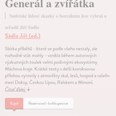
Generál a zvířátka
Sudetské lidové skazky o boreálním lese vybral a
seřadil Jiří Sádlo
Sádlo Jiří (ed.)
Sbírka příběhů - které se podle všeho nestaly, ale
rozhodně stát mohly - vznikla během autorových
výzkumných toulek velmi podivnými ekosystémy
Máchova kraje. Krátké texty s delší komiksovou
přílohou vyrostly z atmosféry skal, lesů, hospod a rašelin
mezi Doksy, Českou Lípou, Ralskem a Mimoní.
Čítať ďalej
↓
Kúpiť
Rezervovať v kníhkupectve