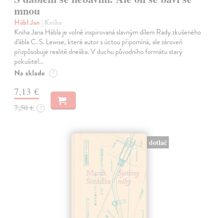
mnou
Hábl Jan
| Kniha
Kniha Jana Hábla je volně inspirovaná slavným dílem Rady zkušeného
ďábla C. S. Lewise, které autor s úctou připomíná, ale zároveň
přizpůsobuje realitě dneška. V duchu původního formátu starý
pokušitel…
Na sklade
?
7,13 €
7,50 €
?
dotlač