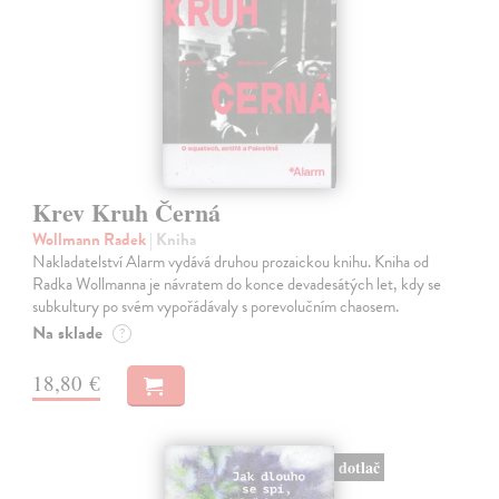
Krev Kruh Černá
Wollmann Radek
| Kniha
Nakladatelství Alarm vydává druhou prozaickou knihu. Kniha od
Radka Wollmanna je návratem do konce devadesátých let, kdy se
subkultury po svém vypořádávaly s porevolučním chaosem.
Na sklade
?
18,80 €
dotlač