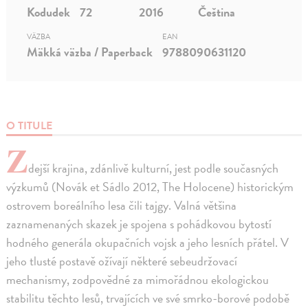
Kodudek
72
2016
Čeština
VÄZBA
EAN
Mäkká väzba / Paperback
9788090631120
O TITULE
Z
dejší krajina, zdánlivě kulturní, jest podle současných
výzkumů (Novák et Sádlo 2012, The Holocene) historickým
ostrovem boreálního lesa čili tajgy. Valná většina
zaznamenaných skazek je spojena s pohádkovou bytostí
hodného generála okupačních vojsk a jeho lesních přátel. V
jeho tlusté postavě ožívají některé sebeudržovací
mechanismy, zodpovědné za mimořádnou ekologickou
stabilitu těchto lesů, trvajících ve své smrko-borové podobě