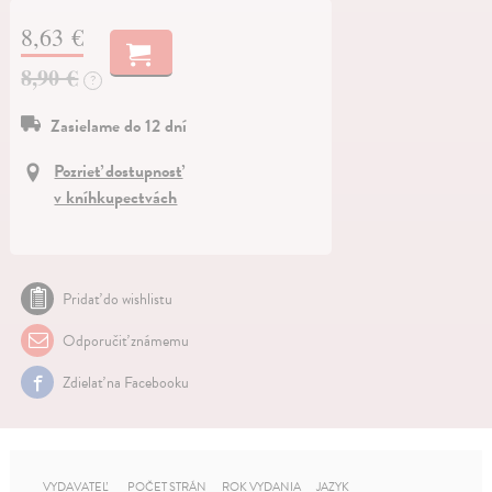
8,63 €
8,90 €
?
Zasielame do 12 dní
Pozrieť dostupnosť
v kníhkupectvách
Pridať do wishlistu
Odporučiť známemu
Zdielať na Facebooku
VYDAVATEĽ
POČET STRÁN
ROK VYDANIA
JAZYK