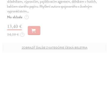
skladníkem, výpravčím, pojišťovacím agentem, dělníkem v hutích,
baličem starého papíru. Myšlení autora spojovaného s živelným
vypravěčstvím…
Na sklade
?
13,40 €
14,10 €
?
ZOBRAZIŤ ĎALŠIE Z KATEGÓRIE ČESKÁ BELETRIA