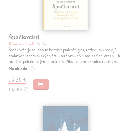
Špačkování
Kroutvor Josef
| Kniha
Špačkování je souborem bezmála padesáti glos, reflexí, mikroesejí i
drobných vzpomínkových črt, které vznikaly v posledních letech – k
různým společenským i literárním příležitostem a z radosti ze čtení…
Na sklade
?
13,30 €
14,00 €
?