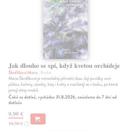
Jak dlouho se spí, když kvetou orchideje
Škrdlíková Marie
| Kniha
Marie Škrdlíková je mimořádný přírodní úkaz. Její povídky voní
půdou, kořeny, stonky, listy i květy a rozrůstají se v louku, po které
putují stíny mraků.
Čaká sa dotlač, vychádza 31.8.2026, zasielame do 7 dní od
dotlače
9,99 €
10,30 €
?