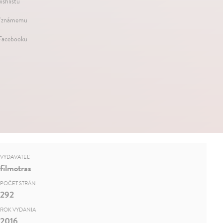
ishlistu
 známemu
 Facebooku
VYDAVATEĽ
filmotras
POČET STRÁN
292
ROK VYDANIA
2016