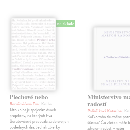
na sklade
Plechové nebo
Ministerstvo m
radostí
Borušovičová Eva
| Kniha
Táto kniha je spojením dvoch
Poliačiková Katarína
| Kn
projektov, na ktorých Eva
Koľko toho skutočne pot
Borušovičová pracovala až do svojich
šťastiu? Čo všetko môže 
posledných dní. Jednak zbierky
zdrojom radosti v našej