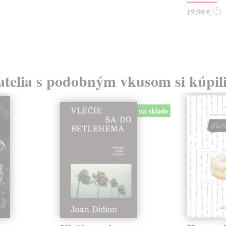
19,90 €
?
atelia s podobným vkusom si kúpili
na sklade