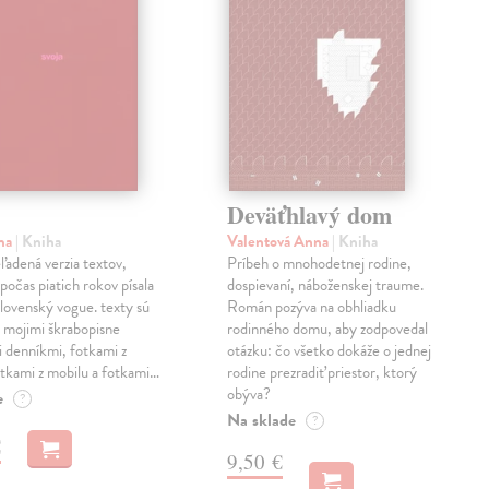
Deväťhlavý dom
ma
| Kniha
Valentová Anna
| Kniha
eľadená verzia textov,
Príbeh o mnohodetnej rodine,
počas piatich rokov písala
dospievaní, náboženskej traume.
lovenský vogue. texty sú
Román pozýva na obhliadku
 mojimi škrabopisne
rodinného domu, aby zodpovedal
 denníkmi, fotkami z
otázku: čo všetko dokáže o jednej
otkami z mobilu a fotkami…
rodine prezradiť priestor, ktorý
obýva?
e
?
Na sklade
?
€
9,50 €