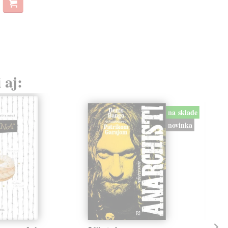
 aj:
na sklade
novinka