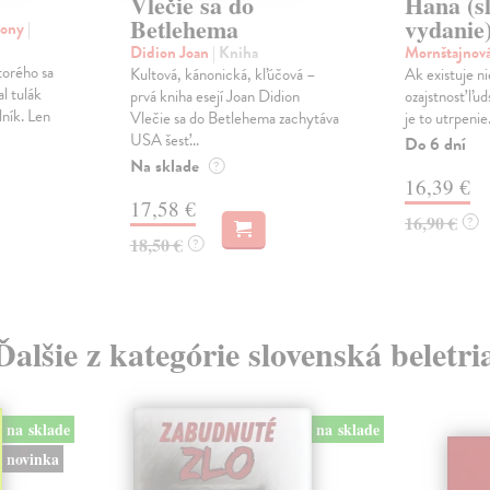
Vlečie sa do
Hana (s
Betlehema
vydanie
hony
|
Didion Joan
| Kniha
Mornštajnov
torého sa
Kultová, kánonická, kľúčová –
Ak existuje n
l tulák
prvá kniha esejí Joan Didion
ozajstnosť ľu
ník. Len
Vlečie sa do Betlehema zachytáva
je to utrpenie.
USA šesť...
Do 6 dní
Na sklade
?
16,39 €
17,58 €
16,90 €
?
18,50 €
?
Ďalšie z kategórie slovenská beletri
na sklade
na sklade
novinka