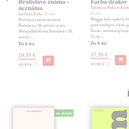
Bratislava známa -
Farba drakov
neznáma
Salvatore Robert Ant
Kniha
Juríková Erika
| Kniha
Maggie bola najdúch, k
Bratislava známa neznáma:
pred mnohými rokmi uja
Bratislava v 18. storočí očami
Xavier, samozvaný kúzel
Mateja Bela Kniha Bratislava v 18.
čo vyr...
storočí ...
Do 6 dní
Do 6 dní
17,36 €
19,35 €
17,90 €
19,95 €
?
?
na sklade