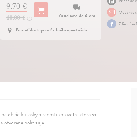
Pridať do w
9,70 €
Odporučiť
Zasielame do 4 dní
10,00 €
?
Zdielať na
Pozrieť dostupnosť v kníhkupectvách
a obláčiku lásky a radosti zo života, ktorá sa
a otvorene politizuje...