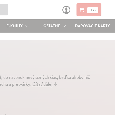
0 ks
E-KNIHY
OSTATNÉ
DAROVACIE KARTY
8, do navonok nevýrazných čias, keď sa akoby nič
rachu a pretvárky.
Čítať ďalej
↓