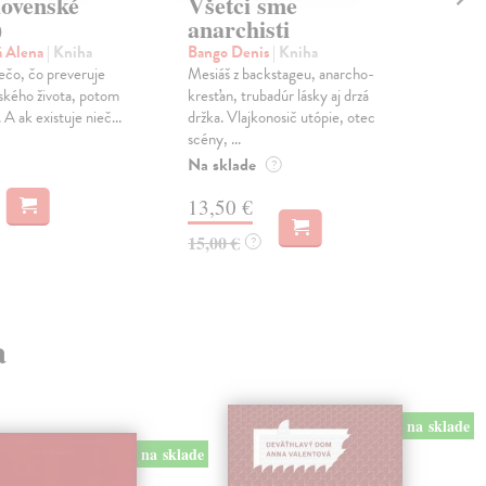
lovenské
Všetci sme
V 
)
anarchisti
po
á Alena
| Kniha
Bango Denis
| Kniha
Švá
iečo, čo preveruje
Mesiáš z backstageu, anarcho-
Knih
dského života, potom
kresťan, trubadúr lásky aj drzá
post
 A ak existuje nieč...
držka. Vlajkonosič utópie, otec
den
scény, ...
pozo
Na sklade
Na 
?
13,50 €
14
15,00 €
16,
?
a
na sklade
na sklade