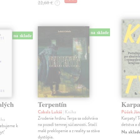
22,60 €
?
na sklade
na sklade
alých
Terpentín
Karpa
Cabala Lukáš
| Kniha
Púček Já
Zrodenie hrdinu Terpa sa odohráva
Karpaty! T
iha
na pozadí temnej súčasnosti. Stačí
detstva a 
rebujeme k
malé preklopenie a z reality sa stáva
Na sklad
byť
dystópia.