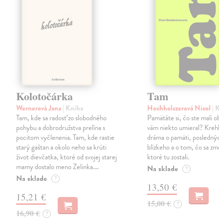
Kolotočárka
Tam
Wernerová Jana
| Kniha
Hochholczerová Nicol
| 
Tam, kde sa radosť zo slobodného
Pamätáte si, čo ste mali 
pohybu a dobrodružstva prelína s
vám niekto umieral? Kreh
pocitom vyčlenenia. Tam, kde rastie
dráma o pamäti, posledný
starý gaštan a okolo neho sa krúti
blízkeho a o tom, čo sa zme
život dievčatka, ktoré od svojej starej
ktoré tu zostali.
mamy dostalo meno Zelinka.…
Na sklade
?
Na sklade
?
13,50 €
15,21 €
15,00 €
?
16,90 €
?