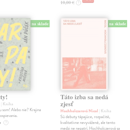
10,00 €
?
na sklade
na sklade
ty!
Táto izba sa nedá
zjesť
n
| Kniha
u som! Alebo nie? Krajina
Hochholczerová Nicol
| Kniha
dospievania.
Sú debuty tápajúce, rozpačité,
e
kvalitatívne nevyvážené, ale tento
?
medzi ne nepatrí. Hochholczerová sa