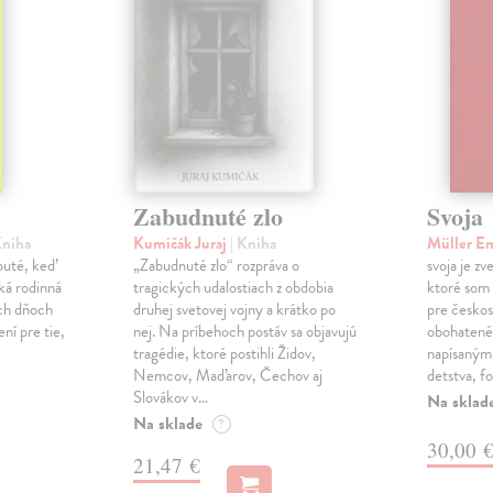
Zabudnuté zlo
Svoja
Kniha
Kumičák Juraj
| Kniha
Müller E
obuté, keď
„Zabudnuté zlo“ rozpráva o
svoja je zv
ká rodinná
tragických udalostiach z obdobia
ktoré som 
ch dňoch
druhej svetovej vojny a krátko po
pre českos
ní pre tie,
nej. Na príbehoch postáv sa objavujú
obohatené
tragédie, ktoré postihli Židov,
napísanými
Nemcov, Maďarov, Čechov aj
detstva, f
Slovákov v…
Na sklad
Na sklade
?
30,00 
21,47 €