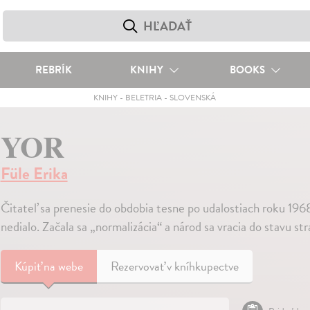
REBRÍK
KNIHY
BOOKS
KNIHY
-
BELETRIA
-
SLOVENSKÁ
YOR
Füle Erika
Čitateľ sa prenesie do obdobia tesne po udalostiach roku 196
nedialo. Začala sa „normalizácia“ a národ sa vracia do stavu st
Kúpiť
na webe
Rezervovať v kníhkupectve