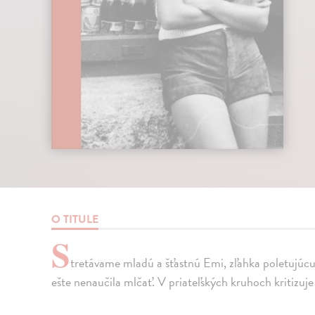
O TITULE
S
tretávame mladú a šťastnú Emi, zľahka poletujúcu n
ešte nenaučila mlčať. V priateľských kruhoch kritizuje 