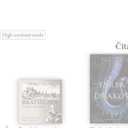
High-contrast mode
Čit
klade