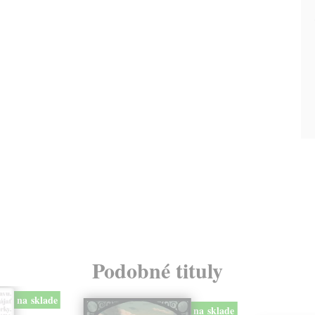
Podobné tituly
na sklade
na sklade