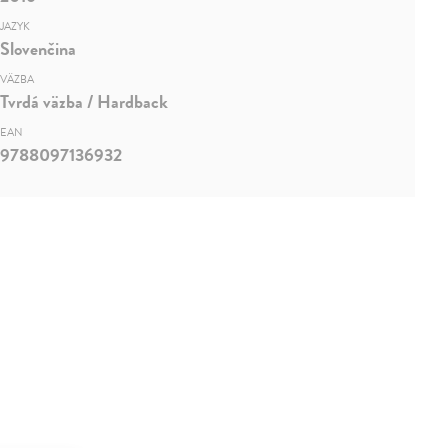
JAZYK
Slovenčina
VÄZBA
Tvrdá väzba / Hardback
EAN
9788097136932