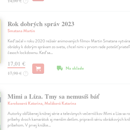
14,00 €
?
Rok dobrých správ 2023
Smatana Martin
Keď začal v roku 2020 režisér animovaných filmov Martin Smatana vytvárať
obrázky k dobrým správam zo sveta, chcel nimi v prvom rade potešiť priateľ
časoch lockdownu. Keď sa…
17,01 €
Na sklade
17,90 €
?
Mimi a Líza. Tmy sa nemusíš báť
Kerekesová Katarína, Moláková Katarína
Autorky obľúbenej knižnej série a televíznych večerníčkov Mimi a Líza sa rozh
príbehy dvoch kamarátok aj menším deťom. pripravili sériu obrázkových kn
príbehom. V prvej knižke…