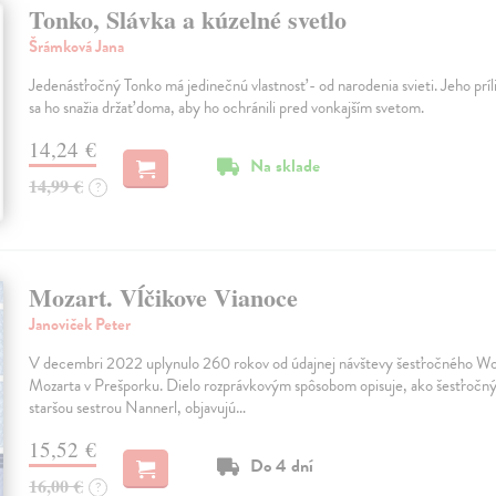
Tonko, Slávka a kúzelné svetlo
Šrámková Jana
Jedenásťročný Tonko má jedinečnú vlastnosť - od narodenia svieti. Jeho príliš
sa ho snažia držať doma, aby ho ochránili pred vonkajším svetom.
14,24 €
Na sklade
14,99 €
?
Mozart. Vĺčikove Vianoce
Janoviček Peter
V decembri 2022 uplynulo 260 rokov od údajnej návštevy šesťročného 
Mozarta v Prešporku. Dielo rozprávkovým spôsobom opisuje, ako šesťročný 
staršou sestrou Nannerl, objavujú…
15,52 €
Do 4 dní
16,00 €
?