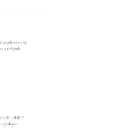
 veselé textilné
ov v ťažkých
odli priblížiť
íh s jedným