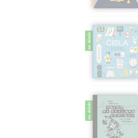
na sklade
na sklade