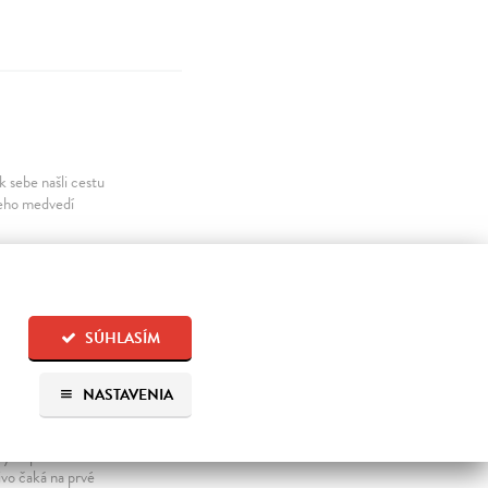
k sebe našli cestu
Jeho medvedí
SÚHLASÍM
NASTAVENIA
hy Krpcov z
ivo čaká na prvé