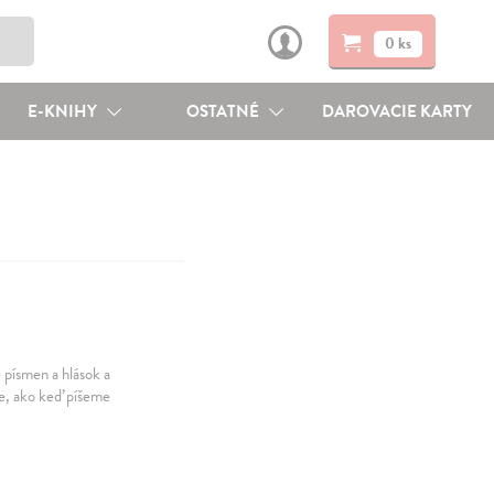
0 ks
E-KNIHY
OSTATNÉ
DAROVACIE KARTY
 písmen a hlások a
ne, ako keď píšeme