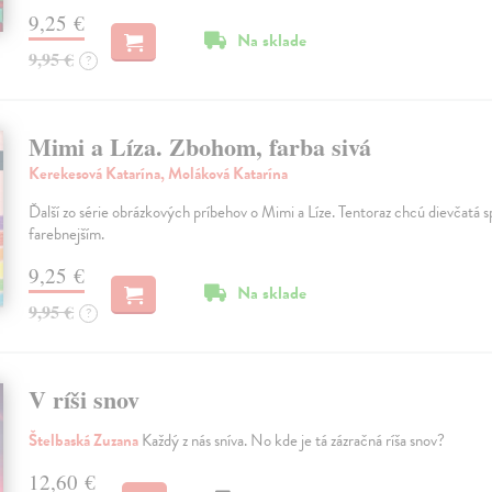
9,25 €
Na sklade
9,95 €
?
Mimi a Líza. Zbohom, farba sivá
Kerekesová Katarína, Moláková Katarína
Ďalší zo série obrázkových príbehov o Mimi a Líze. Tentoraz chcú dievčatá sp
farebnejším.
9,25 €
Na sklade
9,95 €
?
V ríši snov
Štelbaská Zuzana
Každý z nás sníva. No kde je tá zázračná ríša snov?
12,60 €