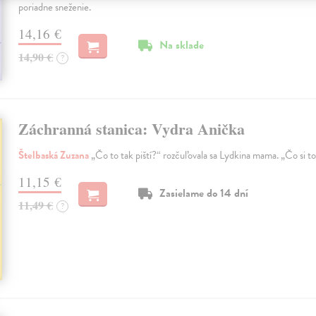
poriadne sneženie.
14,16 €
Na sklade
14,90 €
?
Záchranná stanica: Vydra Anička
Štelbaská Zuzana
„Čo to tak piští?“ rozčuľovala sa Lydkina mama. „Čo si to
11,15 €
Zasielame do 14 dní
11,49 €
?