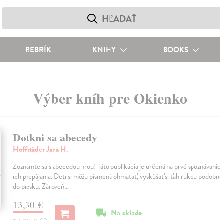
REBRÍK
KNIHY
BOOKS
Výber kníh pre Okienko
Dotkni sa abecedy
Hoffstäder Jana H.
Zoznámte sa s abecedou hrou! Táto publikácia je určená na prvé spoznávanie
ich prepájania. Deti si môžu písmená ohmatať, vyskúšať si ťah rukou podob
do piesku. Zároveň…
13,30 €
Na sklade