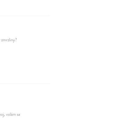
y zmrzliny?
oj, volám sa