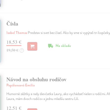
Čísla
Isabel Thomas
Predstav si svet bez čísel. Ako by sme si vypýtali tri kopček
18,53 €
Na sklade
19,50 €
?
Návod na obsluhu rodičov
Popálencová Emília
Humorné zážitky a rady dievčatka Laury, ako vychádzať nielen s rodičmi. Ah
Laura, mám dvoch rodičov a jednu mladšiu sestru Lili.
12,51 €