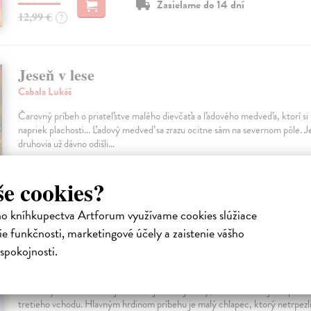
Zasielame do 14 dní
12,99 €
?
Jeseň v lese
Cabala Lukáš
Čarovný príbeh o priateľstve malého dievčaťa a ľadového medveďa, ktorí si 
napriek plachosti... Ľadový medveď sa zrazu ocitne sám na severnom póle. 
druhovia už dávno odišli…
11,31 €
Na sklade
še cookies?
11,90 €
?
ho kníhkupectva Artforum využívame cookies slúžiace
e funkčnosti, marketingové účely a zaistenie vášho
Čakanie na sneh
spokojnosti.
Gärtner Peter
Druhé vydanie obľúbenej vianočnej detskej knihy, ktorá nadväzuje na príbe
tretieho vchodu. Hlavným hrdinom príbehu je malý chlapec, ktorý netrpezl