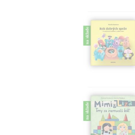
na sklade
na sklade