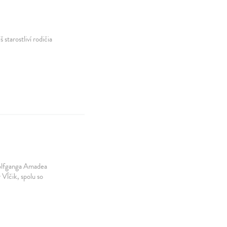
 starostliví rodičia
Wolfganga Amadea
Vĺčik, spolu so