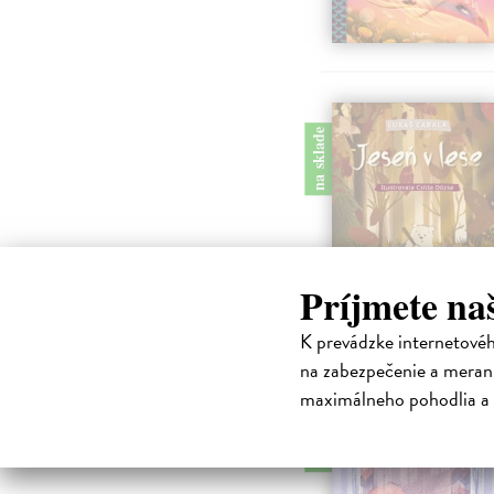
na sklade
Príjmete na
K prevádzke internetové
na zabezpečenie a merani
maximálneho pohodlia a 
na sklade