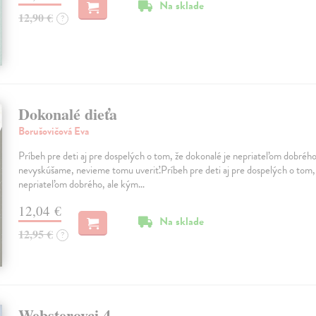
Na sklade
12,90 €
?
Dokonalé dieťa
Borušovičová Eva
Príbeh pre deti aj pre dospelých o tom, že dokonalé je nepriateľom dobrého
nevyskúšame, nevieme tomu uveriť.Príbeh pre deti aj pre dospelých o tom,
nepriateľom dobrého, ale kým…
12,04 €
Na sklade
12,95 €
?
Websterovci 4