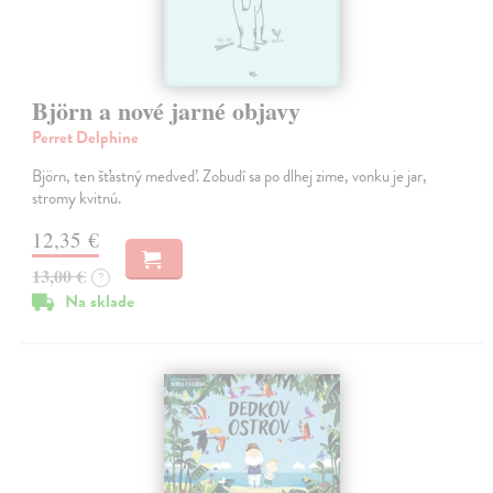
Björn a nové jarné objavy
Perret Delphine
Björn, ten šťastný medveď. Zobudí sa po dlhej zime, vonku je jar,
stromy kvitnú.
12,35 €
13,00 €
?
Na sklade