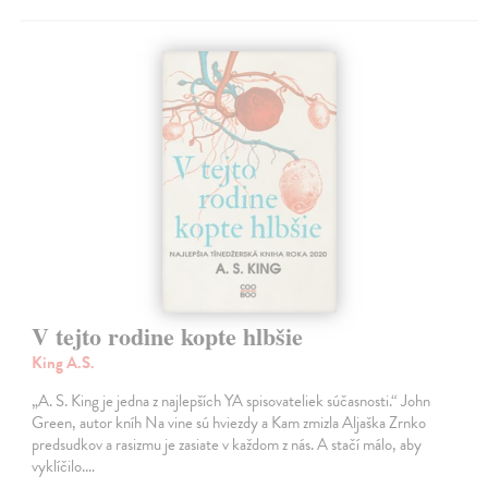
V tejto rodine kopte hlbšie
King A.S.
„A. S. King je jedna z najlepších YA spisovateliek súčasnosti.“ John
Green, autor kníh Na vine sú hviezdy a Kam zmizla Aljaška Zrnko
predsudkov a rasizmu je zasiate v každom z nás. A stačí málo, aby
vyklíčilo.…