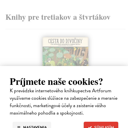
Knihy pre tretiakov a štvrtákov
Príjmete naše cookies?
K prevádzke internetového kníhkupectva Artforum
využívame cookies slúžiace na zabezpečenie a meranie
Cesta do divočiny (slovenské vydanie)
funkčnosti, marketingové účely a zaistenie vášho
Mizielińska Aleksandra, Mizieliński Daniel
maximálneho pohodlia a spokojnosti.
Nová kniha od autorov medzinárodných bestsellerov Mapy a Pod
zemou, pod vodou je na svete. Sprevádzať vás ňou budú dve odvážne
NASTAVENIA
SÚHLASÍM