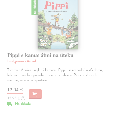
na sklade
Pippi s kamarátmi na úteku
Lindgrenová Astrid
Tommy a Annika - najlepší kamaráti Pippi - sa rozhodnú ujsť z domu,
lebo sa im nechce pomáhať rodičom v záhrade. Pippi prisľúbi ich
mamke, že sa o nich postará.
12,04 €
12,95 €
?
Na sklade