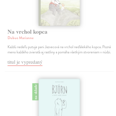
Na vrchol kopca
Dubuc Marianne
Každú nedeľu putuje pani Jazvecová na vrchol neďalekého kopca. Pozná
meno každého zvieraťa aj rastliny a pomáha všetkým stvoreniam v núdzi.
titul je vypredaný
na sklade