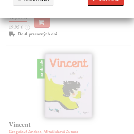
zvieratká.
18,55 €
19,95 €
?
Do 4 pracovných dní
na sklade
Vincent
Gregušová Andrea, Mitošinková Zuzana