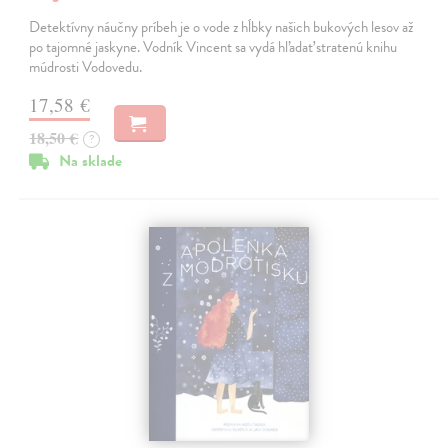
Detektívny náučny príbeh je o vode z hĺbky našich bukových lesov až
po tajomné jaskyne. Vodník Vincent sa vydá hľadať stratenú knihu
múdrosti Vodovedu.
17,58 €
18,50 €
?
Na sklade