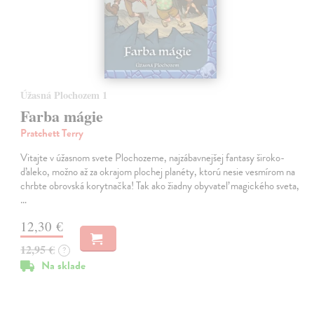
Úžasná Plochozem 1
Farba mágie
Pratchett Terry
Vitajte v úžasnom svete Plochozeme, najzábavnejšej fantasy široko-
ďaleko, možno až za okrajom plochej planéty, ktorú nesie vesmírom na
chrbte obrovská korytnačka! Tak ako žiadny obyvateľ magického sveta,
…
12,30 €
12,95 €
?
Na sklade