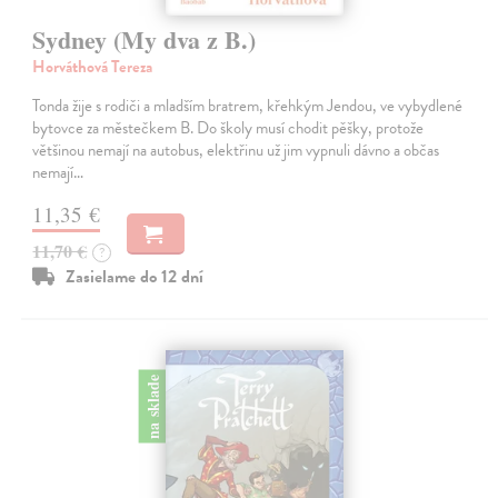
Sydney (My dva z B.)
Horváthová Tereza
Tonda žije s rodiči a mladším bratrem, křehkým Jendou, ve vybydlené
bytovce za městečkem B. Do školy musí chodit pěšky, protože
většinou nemají na autobus, elektřinu už jim vypnuli dávno a občas
nemají…
11,35 €
11,70 €
?
Zasielame do 12 dní
na sklade