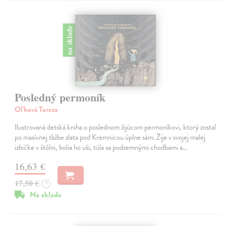
na sklade
Posledný permoník
Oľhová Tereza
Ilustrovaná detská kniha o poslednom žijúcom permoníkovi, ktorý zostal
po masívnej ťažbe zlata pod Kremnicou úplne sám. Žije v svojej malej
izbičke v štôlni, bolia ho uši, túla sa podzemnými chodbami a…
16,63 €
17,50 €
?
Na sklade