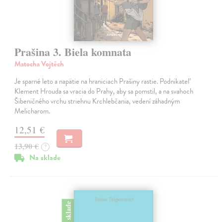
Prašina 3. Biela komnata
Matocha Vojtěch
Je sparné leto a napätie na hraniciach Prašiny rastie. Podnikateľ
Klement Hrouda sa vracia do Prahy, aby sa pomstil, a na svahoch
Šibeničného vrchu striehnu Krchlebčania, vedení záhadným
Melicharom.
12,51 €
13,90 €
?
Na sklade
na sklade