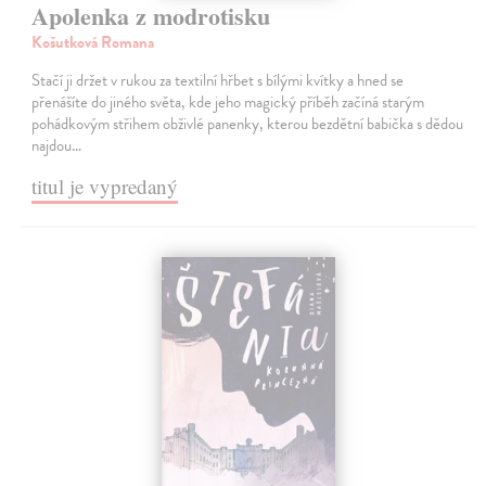
Apolenka z modrotisku
Košutková Romana
Stačí ji držet v rukou za textilní hřbet s bílými kvítky a hned se
přenášíte do jiného světa, kde jeho magický příběh začíná starým
pohádkovým střihem obživlé panenky, kterou bezdětní babička s dědou
najdou…
titul je vypredaný