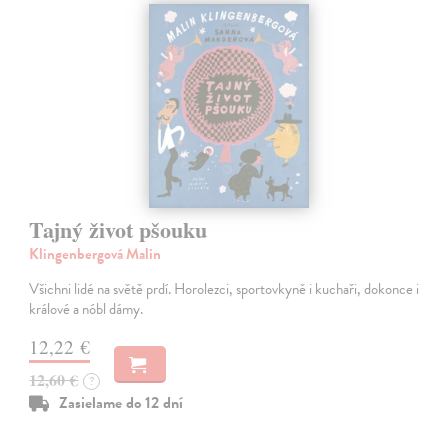
Tajný život pšouku
Klingenbergová Malin
Všichni lidé na světě prdí. Horolezci, sportovkyně i kuchaři, dokonce i
králové a nóbl dámy.
12,22 €
12,60 €
?
Zasielame do 12 dní