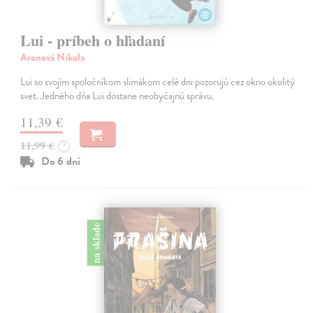
Lui - príbeh o hľadaní
Aronová Nikola
Lui so svojím spoločníkom slimákom celé dni pozorujú cez okno okolitý
svet. Jedného dňa Lui dostane neobyčajnú správu.
11,39 €
11,99 €
?
Do 6 dní
na sklade