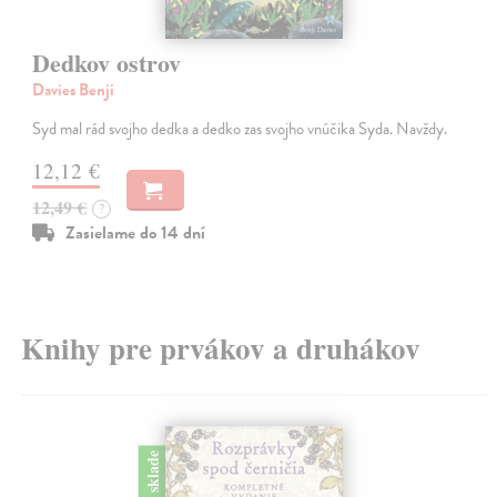
Dedkov ostrov
Davies Benji
Syd mal rád svojho dedka a dedko zas svojho vnúčika Syda. Navždy.
12,12 €
12,49 €
?
Zasielame do 14 dní
Knihy pre prvákov a druhákov
na sklade