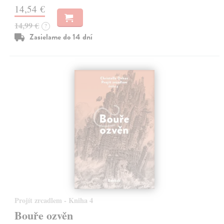
14,54 €
14,99 €
?
Zasielame do 14 dní
Projít zrcadlem - Kniha 4
Bouře ozvěn