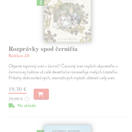
Rozprávky spod černičia
Barklem Jill
Objavte tajomný svet v černičí! Čarovný svet myších obyvateľov v
černicovej húštine už celé desaťročia rozveseľuje malých čitateľov.
Príbehy dobrosrdečných, starostlivých myšiek obleteli celý svet.
19,30 €
19,90 €
?
Na sklade