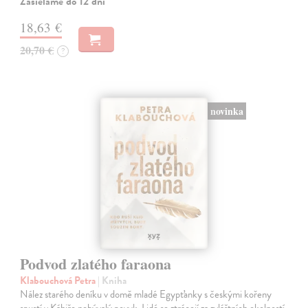
Zasielame do 12 dní
18,63 €
20,70 €
?
novinka
Podvod zlatého faraona
Klabouchová Petra
| Kniha
Nález starého deníku v domě mladé Egypťanky s českými kořeny