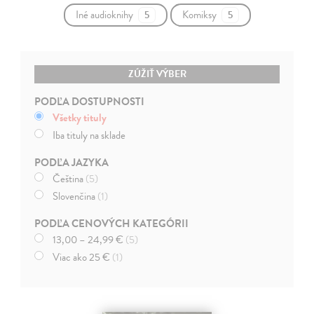
Iné audioknihy
Komiksy
5
5
ZÚŽIŤ VÝBER
PODĽA DOSTUPNOSTI
Všetky tituly
Iba tituly na sklade
PODĽA JAZYKA
Čeština
(5)
Slovenčina
(1)
PODĽA CENOVÝCH KATEGÓRII
13,00 – 24,99 €
(5)
Viac ako 25 €
(1)