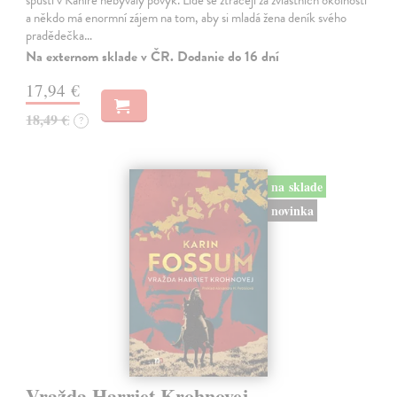
spustí v Káhiře nebývalý povyk. Lidé se ztrácejí za zvláštních okolností
a někdo má enormní zájem na tom, aby si mladá žena deník svého
pradědečka…
Na externom sklade v ČR. Dodanie do 16 dní
17,94 €
18,49 €
?
na sklade
novinka
Vražda Harriet Krohnovej