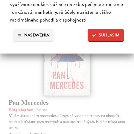
využívame cookies slúžiace na zabezpečenie a meranie
20,70 €
?
funkčnosti, marketingové účely a zaistenie vášho
maximálneho pohodlia a spokojnosti.
novinka
NASTAVENIA
SÚHLASÍM
Pan Mercedes
King Stephen
| Kniha
Muž v ukradeném mercedesu úmyslně vjede do fronty na chodníku,
na místě zůstane osm mrtvých a patnáct zraněných. Řidič z místa činu
zmizí.