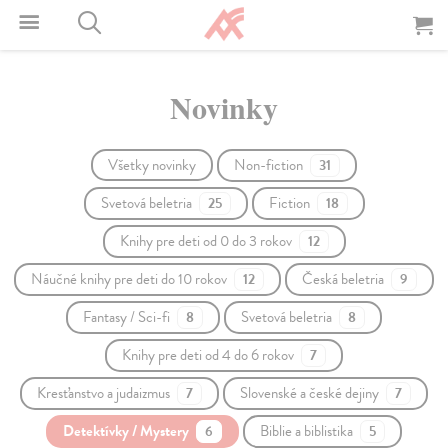
Novinky
Všetky novinky
Non-fiction
31
Svetová beletria
Fiction
25
18
Knihy pre deti od 0 do 3 rokov
12
Náučné knihy pre deti do 10 rokov
Česká beletria
12
9
Fantasy / Sci-fi
Svetová beletria
8
8
Knihy pre deti od 4 do 6 rokov
7
Kresťanstvo a judaizmus
Slovenské a české dejiny
7
7
Detektívky / Mystery
Biblie a biblistika
6
5