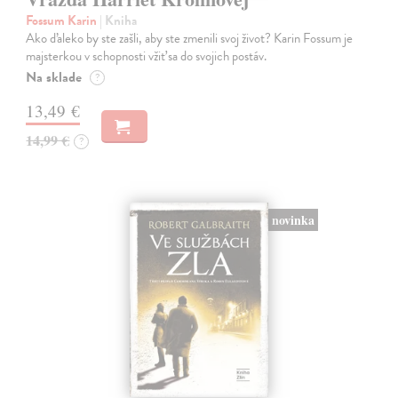
Fossum Karin
| Kniha
Ako ďaleko by ste zašli, aby ste zmenili svoj život? Karin Fossum je
majsterkou v schopnosti vžiť sa do svojich postáv.
Na sklade
?
13,49 €
14,99 €
?
novinka