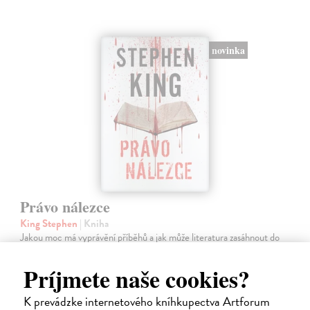
novinka
Právo nálezce
King Stephen
| Kniha
Jakou moc má vyprávění příběhů a jak může literatura zasáhnout do
života? John Rothstein je věhlasný spisovatel, ale už léta nic
nepublikoval.
Príjmete naše cookies?
Zasielame do 12 dní
K prevádzke internetového kníhkupectva Artforum
18,63 €