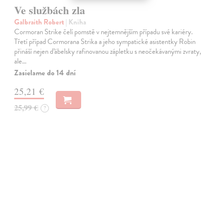
Ve službách zla
Galbraith Robert
| Kniha
Cormoran Strike čelí pomstě v nejtemnějším případu své kariéry.
Třetí případ Cormorana Strika a jeho sympatické asistentky Robin
přináší nejen ďábelsky rafinovanou zápletku s neočekávanými zvraty,
ale…
Zasielame do 14 dní
25,21 €
25,99 €
?