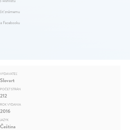
o wishlistu
iť známemu
na Facebooku
VYDAVATEĽ
Slovart
POČET STRÁN
212
ROK VYDANIA
2016
JAZYK
Čeština