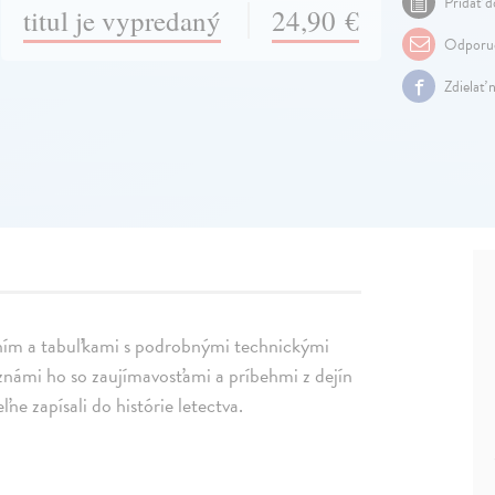
Pridať d
titul je vypredaný
24,90 €
Odporuč
Zdielať 
ením a tabuľkami s podrobnými technickými
známi ho so zaujímavosťami a príbehmi z dejín
ne zapísali do histórie letectva.