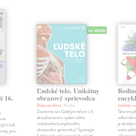
na sklade
Ľudské telo. Unikátny
Rodin
í 16.
obrazový sprievodca
encyk
Roberts Alice
| Kniha
kolektív 
Zoznámte sa s ľudským telom v 3.
Táto encyk
a
aktualizovanom vydaní tohto
odborníkm
ávné
unikátneho komplexného
je skvelým
kých lodí
obrazového sprievodcu! Spoznajte
svetu zahl
ýrazy jsou
ľudské telo od najmenších súčastí
informácia