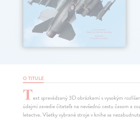
O TITULE
T
ext sprevádzaný 3D obrázkami s vysokým rozlíš
údajmi zavedie čitateľa na nevšednú cestu časom a zo
letectva. Všetky vybrané stroje v knihe sa nezabudnuteľ