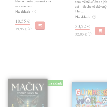
hlavné mesto Slovenska na
tom městě. Město a jeh
modernú eur...
zdi – dlouho očekávan
Haru...
Na sklade
?
Na sklade
?
18,55 €
30,22 €
19,95 €
?
32,85 €
?
na sklade