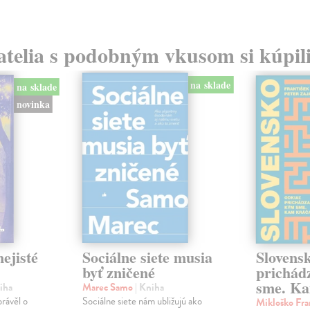
atelia s podobným vkusom si kúpili
na sklade
na sklade
novinka
ejisté
Sociálne siete musia
Slovens
byť zničené
prichád
sme. Ka
iha
Marec Samo
| Kniha
právěl o
Sociálne siete nám ubližujú ako
Mikloško Fra