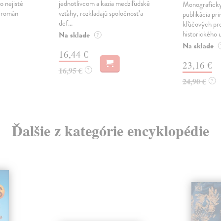
o nejisté
jednotlivcom a kazia medziľudské
Monograficky
ý román
vzťahy, rozkladajú spoločnosť a
publikácia pri
def...
kľúčových pr
historického u
Na sklade
?
Na sklade
16,44 €
23,16 €
16,95 €
?
24,90 €
?
Ďalšie z kategórie encyklopédie