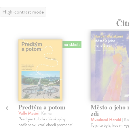
High-contrast mode
Čit
na sklade
Predtým a potom
Město a jeho n
zdi
Vallo Matúš
| Kniha
Predtým tu bola vízia skupiny
Murakami Haruki
| Kn
nadšencov, ktorí chceli premeniť
Ty jsi to byla, kdo mi vy