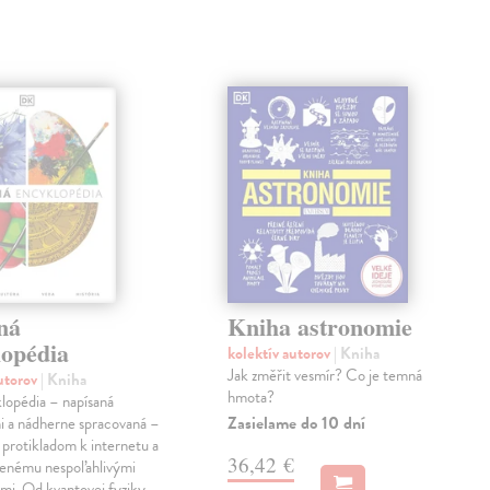
ná
Kniha astronomie
lopédia
kolektív autorov
| Kniha
Jak změřit vesmír? Co je temná
autorov
| Kniha
hmota?
lopédia – napísaná
Zasielame do 10 dní
i a nádherne spracovaná –
 protikladom k internetu a
36,42 €
tenému nespoľahlivými
mi. Od kvantovej fyziky