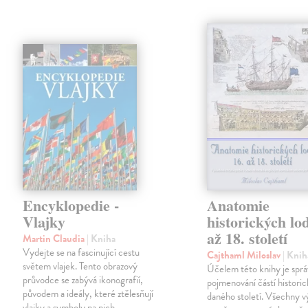
Encyklopedie -
Anatomie
Vlajky
historických lod
až 18. století
Martin Claudia
| Kniha
Vydejte se na fascinující cestu
Cajthaml Miloslav
| Knih
světem vlajek. Tento obrazový
Účelem této knihy je spr
průvodce se zabývá ikonografií,
pojmenování částí historic
původem a ideály, které ztělesňují
daného století. Všechny v
vlajky a symboly na nich.