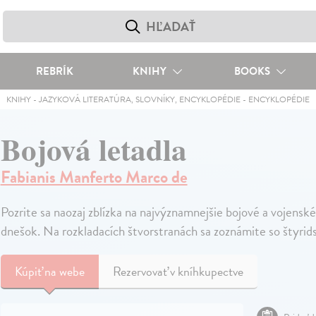
REBRÍK
KNIHY
BOOKS
KNIHY
-
JAZYKOVÁ LITERATÚRA, SLOVNÍKY, ENCYKLOPÉDIE
-
ENCYKLOPÉDIE
Bojová letadla
Fabianis Manferto Marco de
Pozrite sa naozaj zblízka na najvýznamnejšie bojové a vojenské 
dnešok. Na rozkladacích štvorstranách sa zoznámite so štyrid
Kúpiť
na webe
Rezervovať v kníhkupectve