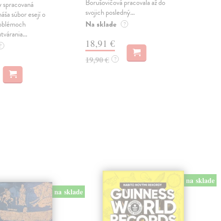
Borušovičová pracovala až do
naps
 spracovaná
svojich posledný...
česk
náša súbor esejí o
Na sklade
Na 
oblémoch
?
tvárania...
18,91 €
14
?
19,90 €
15,
?
na sklade
na sklade