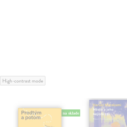
High-contrast mode
na sklade