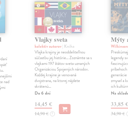
d
Vlajky sveta
Mýty 
kolektív autorov
| Kniha
Wilkinson
Vlajka krajiny je neoddeliteľnou
Preskúmaj
súčasťou jej histórie... Zoznámte sa s
legendy sv
ydaní
vlajkami 197 štátov sveta uznaných
fascinujúc
opäť
Organizáciou Spojených národov.
príbehoch
tu.
Každej krajine je venovaná
generácie
anejšími
dvojstrana, na ktorej nájdete
zmysel a 
te nad
skrátenú…
ich kultúr
vými
Do 6 dní
Na sklad
14,45 €
33,85 
14,90 €
34,90 €
?