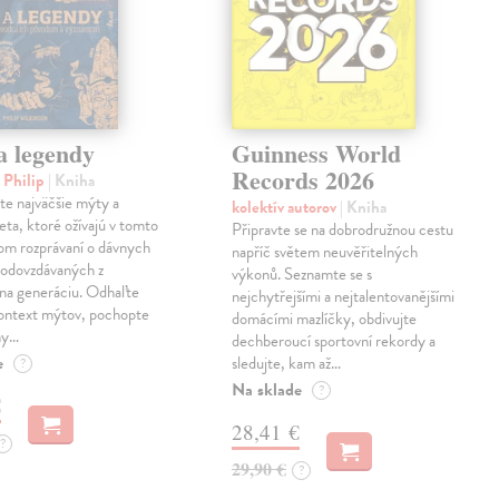
a legendy
Guinness World
Records 2026
 Philip
| Kniha
te najväčšie mýty a
kolektív autorov
| Kniha
eta, ktoré ožívajú v tomto
Připravte se na dobrodružnou cestu
om rozprávaní o dávnych
napříč světem neuvěřitelných
 odovzdávaných z
výkonů. Seznamte se s
 na generáciu. Odhaľte
nejchytřejšími a nejtalentovanějšími
kontext mýtov, pochopte
domácími mazlíčky, obdivujte
ny…
dechberoucí sportovní rekordy a
e
sledujte, kam až…
?
Na sklade
?
€
28,41 €
?
29,90 €
?