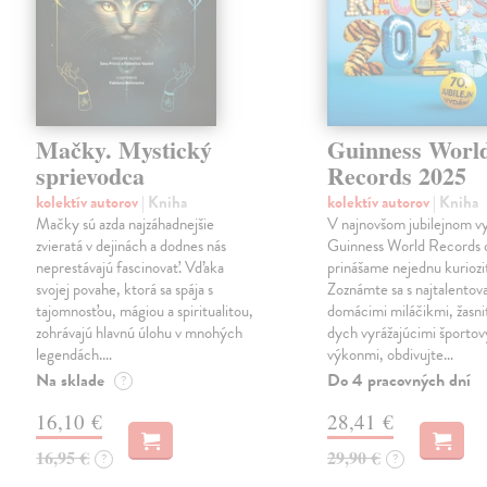
Mačky. Mystický
Guinness Worl
sprievodca
Records 2025
kolektív autorov
| Kniha
kolektív autorov
| Kniha
Mačky sú azda najzáhadnejšie
V najnovšom jubilejnom v
zvieratá v dejinách a dodnes nás
Guinness World Records 
neprestávajú fascinovať. Vďaka
prinášame nejednu kuriozi
svojej povahe, ktorá sa spája s
Zoznámte sa s najtalentov
tajomnosťou, mágiou a spiritualitou,
domácimi miláčikmi, žasni
zohrávajú hlavnú úlohu v mnohých
dych vyrážajúcimi športo
legendách.…
výkonmi, obdivujte…
Na sklade
Do 4 pracovných dní
?
16,10 €
28,41 €
16,95 €
29,90 €
?
?