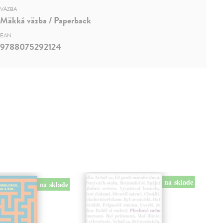
VÄZBA
Mäkká väzba / Paperback
EAN
9788075292124
na sklade
na sklade