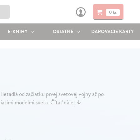
0 ks
E-KNIHY
OSTATNÉ
DAROVACIE KARTY
lietadlá od začiatku prvej svetovej vojny až po
siatimi modelmi sveta.
Čítať ďalej
↓