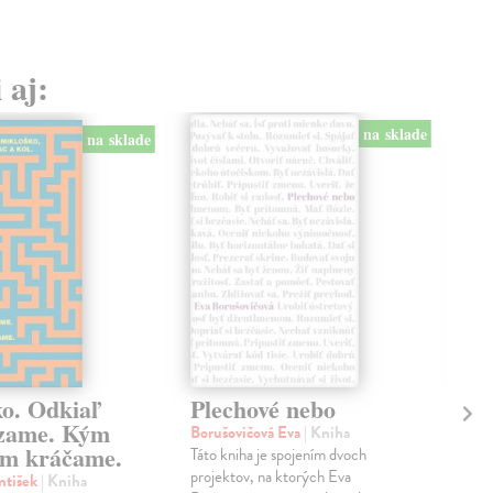
 aj:
na sklade
na sklade
ko. Odkiaľ
Plechové nebo
Po
zame. Kým
Borušovičová Eva
| Kniha
Kun
m kráčame.
Táto kniha je spojením dvoch
Poma
projektov, na ktorých Eva
čty
ntišek
| Kniha