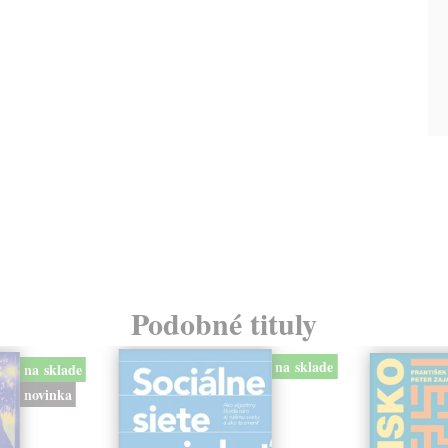
Podobné tituly
na sklade
na sklade
novinka