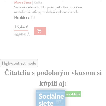
K
Marec Samo
| Kniha
Sociálne siete nám ubližujú ako jednotlivcom a kazia
Mik
medziľudské vzťahy, rozkladajú spoločnosť a def...
Mon
o k
Na sklade
?
Na
16,44 €
23
16,95 €
?
24
High-contrast mode
Čitatelia s podobným vkusom si
kúpili aj:
na sklade