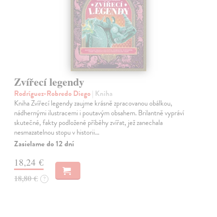
Zvířecí legendy
Rodríguez-Robredo Diego
| Kniha
Kniha Zvířecí legendy zaujme krásně zpracovanou obálkou,
nádhernými ilustracemi i poutavým obsahem. Brilantně vypráví
skutečné, fakty podložené příběhy zvířat, jež zanechala
nesmazatelnou stopu v historii…
Zasielame do 12 dní
18,24 €
18,80 €
?