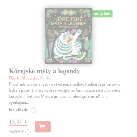
na sklade
Kórejské mýty a legendy
Riotto Maurizio
| Kniha
Prostredníctvom mýtov o stvorení, rituálov, tradícií či príbehov o
láske a posmrtnom živote sa vydajte na fascinujúcu cestu do sveta
kórejskej fantázie. Mnísi a princezné, obyčajní smrteľníci a
vynikajúci…
Na sklade
?
13,90 €
14,95 €
?