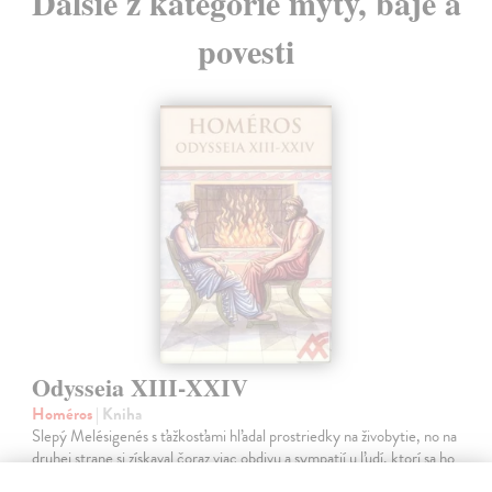
Ďalšie z kategórie mýty, báje a
povesti
Odysseia XIII-XXIV
Homéros
| Kniha
Slepý Melésigenés s ťažkosťami hľadal prostriedky na živobytie, no na
druhej strane si získaval čoraz viac obdivu a sympatií u ľudí, ktorí sa ho
snažili povzbudzovať a podporovať. V Kýme na maloázijskom…