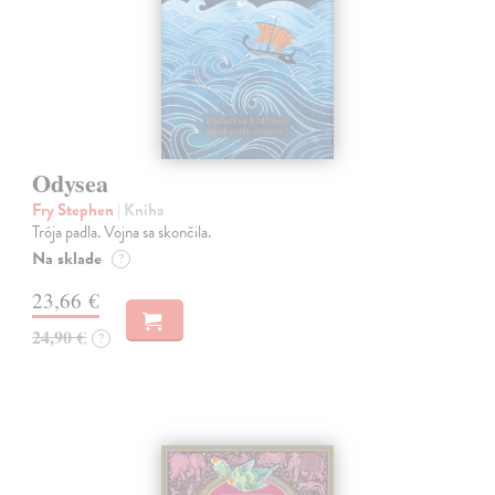
Odysea
Fry Stephen
| Kniha
Trója padla. Vojna sa skončila.
Na sklade
?
23,66 €
24,90 €
?