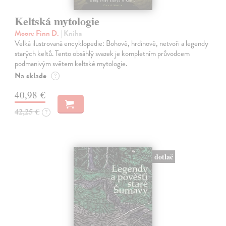
Keltská mytologie
Moore Finn D.
| Kniha
Velká ilustrovaná encyklopedie: Bohové, hrdinové, netvoři a legendy
starých keltů. Tento obsáhlý svazek je kompletním průvodcem
podmanivým světem keltské mytologie.
Na sklade
?
40,98 €
42,25 €
?
dotlač