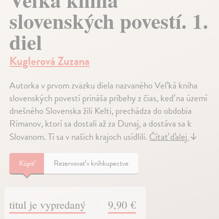
slovenských povestí. 1.
diel
Kuglerová Zuzana
Autorka v prvom zväzku diela nazvaného Veľká kniha
slovenských povestí prináša príbehy z čias, keď na území
dnešného Slovenska žili Kelti, prechádza do obdobia
Rimanov, ktorí sa dostali až za Dunaj, a dostáva sa k
Slovanom. Tí sa v našich krajoch usídlili.
Čítať ďalej
↓
Kúpiť
Rezervovať v kníhkupectve
titul je vypredaný
9,90 €