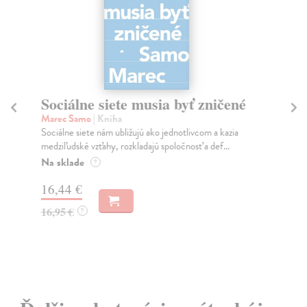
Sociálne siete musia byť zničené
S
K
Marec Samo
| Kniha
Sociálne siete nám ubližujú ako jednotlivcom a kazia
Mik
medziľudské vzťahy, rozkladajú spoločnosť a def...
Mon
o k
Na sklade
?
Na
16,44 €
23
16,95 €
?
24