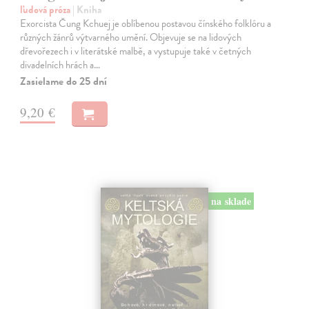
ľudová próza
| Kniha
Exorcista Čung Kchuej je oblíbenou postavou čínského folklóru a
různých žánrů výtvarného umění. Objevuje se na lidových
dřevořezech i v literátské malbě, a vystupuje také v četných
divadelních hrách a…
Zasielame do 25 dní
9,20 €
na sklade