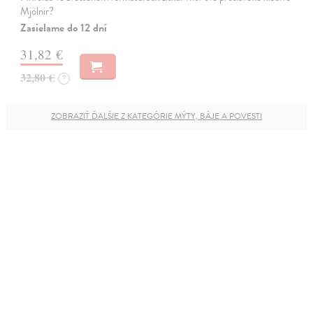
Mjölnir?
Zasielame do 12 dní
31,82 €
32,80 €
?
ZOBRAZIŤ ĎALŠIE Z KATEGÓRIE MÝTY, BÁJE A POVESTI