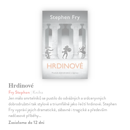
Hrdinové
Fry Stephen
| Kniha
Jen málo smrtelníků se pustilo do odvážných a srdceryvných
dobrodružství tak stylově a triumfálně jako řečtí hrdinové. Stephen
Fry vypráví jejich dramatické, zábavné i tragické a především
nadčasové příběhy…
Zasielame do 12 dní