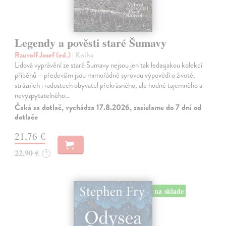
Legendy a pověsti staré Šumavy
Rauvolf Josef (ed.)
| Kniha
Lidová vyprávění ze staré Šumavy nejsou jen tak ledasjakou kolekcí
příběhů – především jsou mimořádně syrovou výpovědí o životě,
strázních i radostech obyvatel překrásného, ale hodně tajemného a
nevyzpytatelného…
Čaká sa dotlač, vychádza 17.8.2026, zasielame do 7 dní od
dotlače
21,76 €
22,90 €
?
na sklade