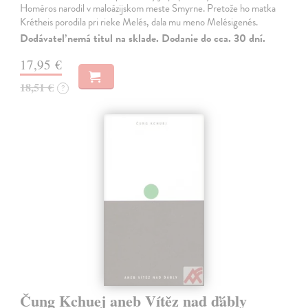
Homéros narodil v maloázijskom meste Smyrne. Pretože ho matka
Krétheis porodila pri rieke Melés, dala mu meno Melésigenés.
Dodávateľ nemá titul na sklade. Dodanie do cca. 30 dní.
17,95 €
18,51 €
?
Čung Kchuej aneb Vítěz nad ďábly