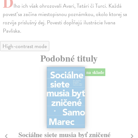
D
lho ich však ohrozovali Avari, Tatári či Turci. Každá
povesť sa začína miestopisnou poznámkou, okolo ktorej sa
rozvíja príslušný dej. Povesti dopĺňajú ilustrácie Ivana
Pavliska.
High-contrast mode
Podobné tituly
na sklade
Sociálne siete musia byť zničené
S