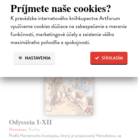
Príjmete naše cookies?
Dodávateľ nemá titul na sklade. Dodanie do cca. 30 dní.
17,95 €
K prevádzke internetového kníhkupectva Artforum
využívame cookies slúžiace na zabezpečenie a meranie
18,51 €
?
funkčnosti, marketingové účely a zaistenie vášho
maximálneho pohodlia a spokojnosti.
NASTAVENIA
SÚHLASÍM
Odysseia I-XII
Homéros
| Kniha
Podľa Homérovho životopisu, ktorý je pripisovaný Hérodotovi, sa