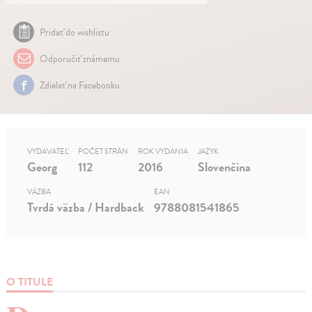
Pridať do wishlistu
Odporučiť známemu
Zdielať na Facebooku
VYDAVATEĽ
POČET STRÁN
ROK VYDANIA
JAZYK
Georg
112
2016
Slovenčina
VÄZBA
EAN
Tvrdá väzba / Hardback
9788081541865
O TITULE