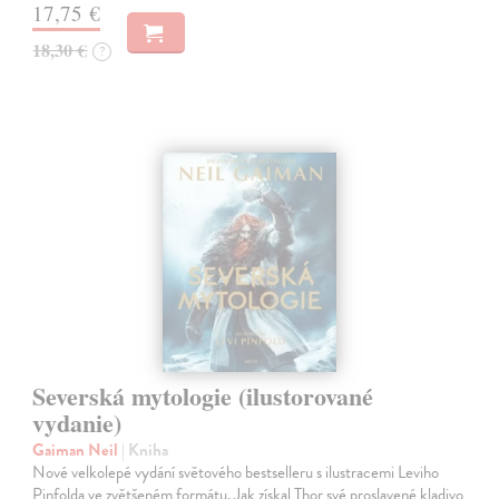
17,75 €
18,30 €
?
Severská mytologie (ilustorované
vydanie)
Gaiman Neil
| Kniha
Nové velkolepé vydání světového bestselleru s ilustracemi Leviho
Pinfolda ve zvětšeném formátu. Jak získal Thor své proslavené kladivo