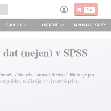
0 ks
E-KNIHY
OSTATNÉ
DAROVACIE KARTY
 dat (nejen) v SPSS
ého sebevědomého občana. Obzvláště důležitá je pro
u organickou součástí jejich výzkumné práce.