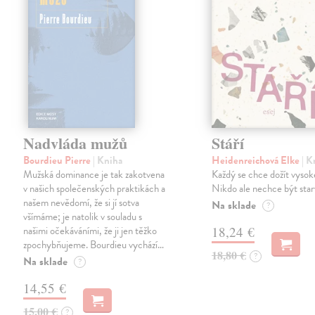
Nadvláda mužů
Stáří
Bourdieu Pierre
| Kniha
Heidenreichová Elke
| K
Mužská dominance je tak zakotvena
Každý se chce dožít vysok
v našich společenských praktikách a
Nikdo ale nechce být star
našem nevědomí, že si jí sotva
Na sklade
?
všímáme; je natolik v souladu s
našimi očekáváními, že ji jen těžko
18,24 €
zpochybňujeme. Bourdieu vychází…
18,80 €
?
Na sklade
?
14,55 €
15,00 €
?