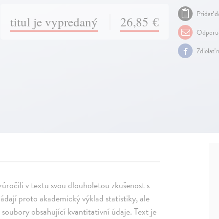
Pridať d
titul je vypredaný
26,85 €
Odporuč
Zdielať 
zúročili v textu svou dlouholetou zkušenost s
dají proto akademický výklad statistiky, ale
 soubory obsahující kvantitativní údaje. Text je