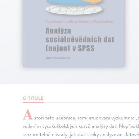
O TITULE
A
utoři této učebnice, sami erudovaní výzkumníci, 
vedením vysokoškolských kurzů analýzy dat. Nepředklá
srozumitelné návody, jak statisticky analyzovat datové