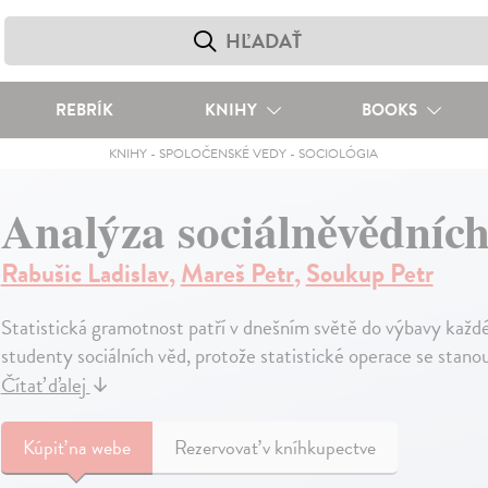
REBRÍK
KNIHY
BOOKS
KNIHY
-
SPOLOČENSKÉ VEDY
-
SOCIOLÓGIA
Analýza sociálněvědních
Rabušic Ladislav
,
Mareš Petr
,
Soukup Petr
Statistická gramotnost patří v dnešním světě do výbavy každ
studenty sociálních věd, protože statistické operace se stano
Čítať ďalej
↓
Kúpiť
na webe
Rezervovať v kníhkupectve