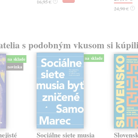
16,95 €
?
24,90 €
?
atelia s podobným vkusom si kúpili
na sklade
na sklade
novinka
ejisté
Sociálne siete musia
Slovens