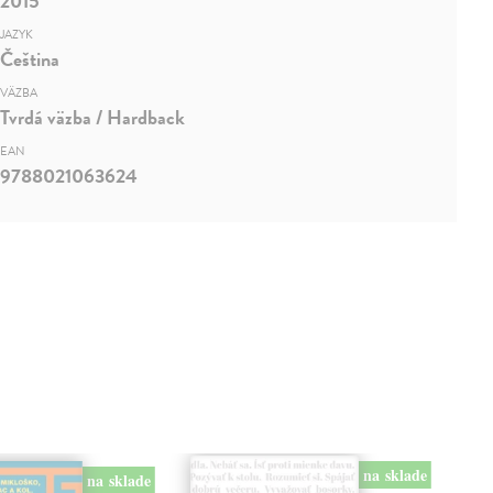
2015
JAZYK
Čeština
VÄZBA
Tvrdá väzba / Hardback
EAN
9788021063624
na sklade
na sklade