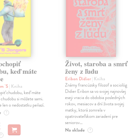
ochopiť
Život, staroba a smrť
bu, keď máte
ženy z ľudu
ze
Eribon Didier
| Kniha
Známy francúzsky filozof a sociológ
im 'S
| Kniha
Didier Eribon sa vo svojej najnovšej
piť chudobu, keď máte
eseji vracia do obdobia posledných
 chudobu si môžete sami.
rokov, mesiacov a dní života svojej
 len o nedostatku peňazí.
matky, ktorá zomrela v
e
?
opatrovateľskom zariadení pre
seniorov…
€
Na sklade
?
?