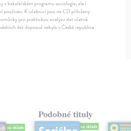
y v bakalářském programu sociologie, ale i
í používán. K učebnici jsou na CD přiloženy
a pomůcky pro praktickou analýzu dat včetně
vědních dat doposud nebyla v České republice
Podobné tituly
na sklade
na sklade