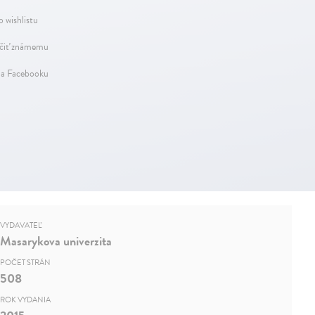
o wishlistu
iť známemu
na Facebooku
VYDAVATEĽ
Masarykova univerzita
POČET STRÁN
508
ROK VYDANIA