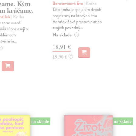
zame. Kým
Borušovičová Eva
| Kniha
Kun
m kráčame.
Táto kniha je spojením dvoch
Poma
projektov, na ktorých Eva
čty
ntišek
| Kniha
Borušovičová pracovala až do
naps
 spracovaná
svojich posledný...
česk
náša súbor esejí o
Na sklade
Na 
oblémoch
?
tvárania...
18,91 €
14
?
19,90 €
15,
?
na sklade
na sklade