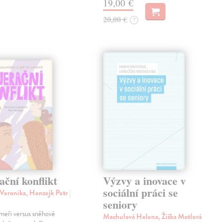
19,00 €
20,00 €
?
ční konflikt
Výzvy a inovace v
sociální práci se
Veronika, Honzejk Petr
|
seniory
meři versus sněhové
Machulová Helena, Žižka Motlová