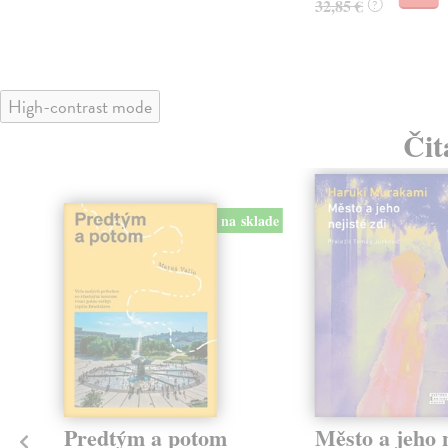
32,85 €
?
High-contrast mode
Čit
na sklade
Predtým a potom
Město a jeho n