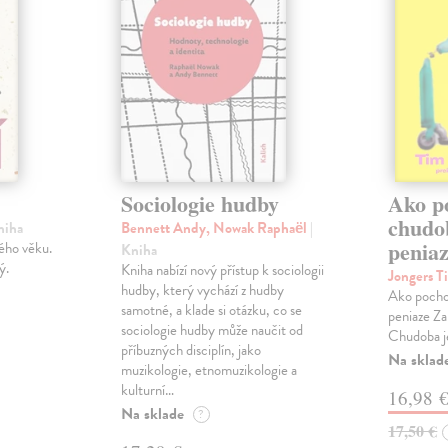
Sociologie hudby
Ako p
chudo
niha
Bennett Andy, Nowak Raphaël
|
penia
ého věku.
Kniha
ý.
Kniha nabízí nový přístup k sociologii
Jongers T
hudby, který vychází z hudby
Ako pocho
samotné, a klade si otázku, co se
peniaze Za
sociologie hudby může naučit od
Chudoba je
příbuzných disciplín, jako
Na sklad
muzikologie, etnomuzikologie a
kulturní…
16,98 
Na sklade
?
17,50 €