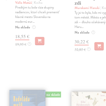
zdi
Vallo Matúš
| Kniha
Predtým tu bola vízia skupiny
Murakami Haruki
| Kn
nadšencov, ktorí chceli premeniť
Ty jsi to byla, kdo mi vy
hlavné mesto Slovenska na
tom městě. Město a jeh
modernú eur...
zdi – dlouho očekávan
Haru...
Na sklade
?
Na sklade
?
18,55 €
30,22 €
19,95 €
?
32,85 €
?
na sklade