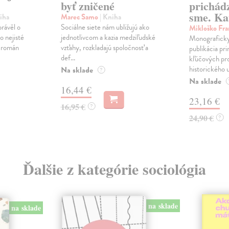
byť zničené
prichád
sme. Ka
iha
Marec Samo
| Kniha
právěl o
Sociálne siete nám ubližujú ako
Mikloško Fra
o nejisté
jednotlivcom a kazia medziľudské
Monograficky
ý román
vzťahy, rozkladajú spoločnosť a
publikácia pri
def...
kľúčových pr
historického u
Na sklade
?
Na sklade
16,44 €
23,16 €
16,95 €
?
24,90 €
?
Ďalšie z kategórie sociológia
na sklade
na sklade