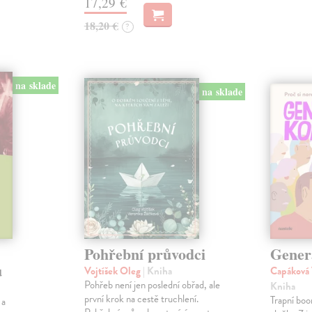
17,29 €
18,20 €
?
na sklade
na sklade
Pohřební průvodci
Genera
ů
Vojtíšek Oleg
| Kniha
Capáková 
Pohřeb není jen poslední obřad, ale
Kniha
první krok na cestě truchlení.
Trapní boo
 a