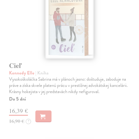
Cieľ
Kennedy Elle
| Kniha
Vysokoškoláčka Sabrina má v plánoch jasno: doštuduje, zaboduje na
práve a získa skvele platenú prácu v prestížnej advokátskej kancelárii.
Krásny hokejista v jej predstavách nikdy nefiguroval.
Do 5 dní
16,39 €
16,90 €
?