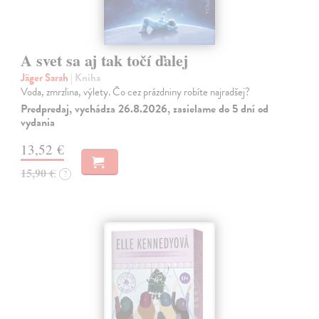
A svet sa aj tak točí ďalej
Jäger Sarah
| Kniha
Voda, zmrzlina, výlety. Čo cez prázdniny robíte najradšej?
Predpredaj, vychádza 26.8.2026, zasielame do 5 dní od
vydania
13,52 €
15,90 €
?