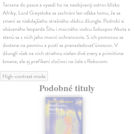
Tarzana do pasce a vysadí ho na neobývaný ostrov blízko
Afriky. Lord Greystoke sa zachráni len vďaka tomu, že sa
zmení sa niekdajšieho strašného vládcu džungle. Podrobí si
obávaného leoparda Šítu i mocného vodcu ľudoopov Akuta a
stanú sa z nich jeho mocní ochrancovia. S ich pomocou sa
dostane na pevninu a pustí sa prenasledovať únoscov. V
džungli však na nich striehnu nielen divé zvery a primitívne
kmene, ale aj prefíkaní zločinci na čele s Rokovom.
High-contrast mode
Podobné tituly