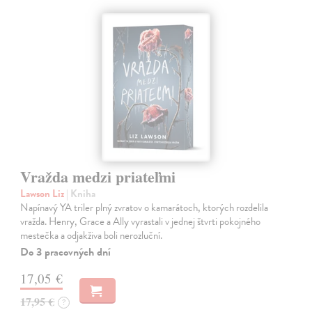
Vražda medzi priateľmi
Lawson Liz
| Kniha
Napínavý YA triler plný zvratov o kamarátoch, ktorých rozdelila
vražda. Henry, Grace a Ally vyrastali v jednej štvrti pokojného
mestečka a odjakživa boli nerozluční.
Do 3 pracovných dní
17,05 €
17,95 €
?