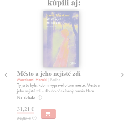
kúpili aj:
Město a jeho nejisté zdi
Tr
Murakami Haruki
| Kniha
Ma
Ty jsi to byla, kdo mi vyprávěl o tom městě. Město a
JE
jeho nejisté zdi – dlouho očekávaný román Haru...
NAŠ
muž
Na sklade
?
Za
31,21 €
22
32,85 €
?
24