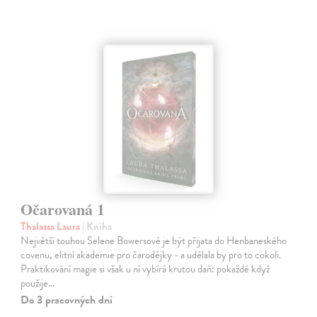
Očarovaná 1
Thalassa Laura
| Kniha
Největší touhou Selene Bowersové je být přijata do Henbaneského
covenu, elitní akademie pro čarodějky - a udělala by pro to cokoli.
Praktikování magie si však u ní vybírá krutou daň: pokaždé když
použije…
Do 3 pracovných dní