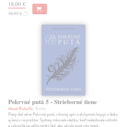
18,00 €
18,95 €
?
Pokrvné putá 5 - Strieborné tiene
Mead Richelle
| Kniha
Piaty diel série Pokrvné putá, v ktorej upíri a alchymisti bojujú o lásku
aj šancu na prežitie. Sydney riskovala všetko, keď nasledovala inštinkt
a vykročila na veľmi tenký ľad, aby ukryla svoje city pred…