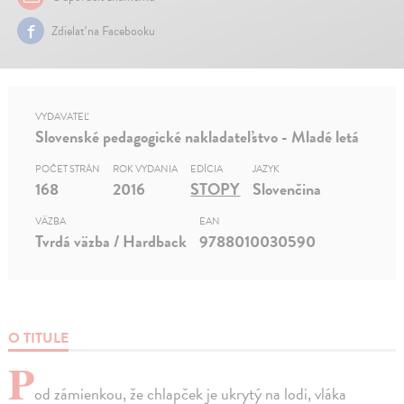
Zdielať na Facebooku
VYDAVATEĽ
Slovenské pedagogické nakladateľstvo - Mladé letá
POČET STRÁN
ROK VYDANIA
EDÍCIA
JAZYK
168
2016
STOPY
Slovenčina
VÄZBA
EAN
Tvrdá väzba / Hardback
9788010030590
O TITULE
P
od zámienkou, že chlapček je ukrytý na lodi, vláka