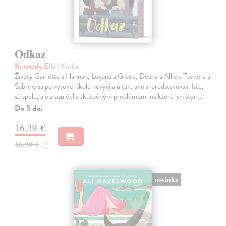
Odkaz
Kennedy Elle
| Kniha
Životy Garretta a Hannah, Logana a Grace, Deana a Allie a Tuckera a
Sabriny sa po vysokej škole nevyvíjajú tak, ako si predstavovali. Iste,
sú spolu, ale zrazu čelia skutočným problémom, na ktoré ich štyri…
Do 5 dní
16,39 €
16,90 €
?
novinka