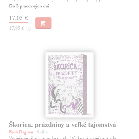
Do 3 pracovných dní
17,05 €
17,95 €
?
Škorica, prázdniny a veľké tajomstvá
Bach Dagmar
| Kniha
Vyriešenie záhady je na dosah ruky! Vicky má konečne trochu