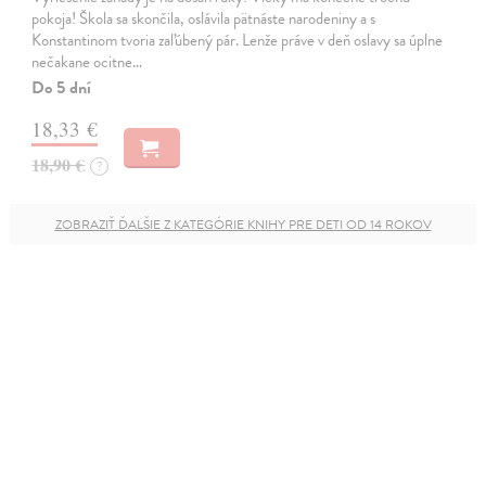
pokoja! Škola sa skončila, oslávila pätnáste narodeniny a s
Konstantinom tvoria zaľúbený pár. Lenže práve v deň oslavy sa úplne
nečakane ocitne…
Do 5 dní
18,33 €
18,90 €
?
ZOBRAZIŤ ĎALŠIE Z KATEGÓRIE KNIHY PRE DETI OD 14 ROKOV