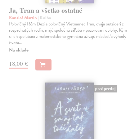
Ja, Tran a všetko ostatné
Kanaloš Martin
| Kniha
Polovičný Róm Dezi a polovičný Vietnamec Tran, dvaja outsideri z
rozpadnutých rodín, majú spoločnú záľubu v pozorovaní oblohy. Kým
si ich spolužiaci z malomestského gymnázia užívajú mladosť a výhody
života…
Na sklade
18,00 €
predpredaj