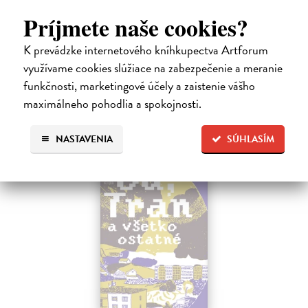
Skóre
Príjmete naše cookies?
Kennedy Elle
| Kniha
Allie Hayesová prežíva krízu. Blížia sa promócie a ona stále netuší, čo
K prevádzke internetového kníhkupectva Artforum
bude robiť po vysokej.
využívame cookies slúžiace na zabezpečenie a meranie
Do 5 dní
funkčnosti, marketingové účely a zaistenie vášho
16,39 €
maximálneho pohodlia a spokojnosti.
16,90 €
?
NASTAVENIA
SÚHLASÍM
na sklade