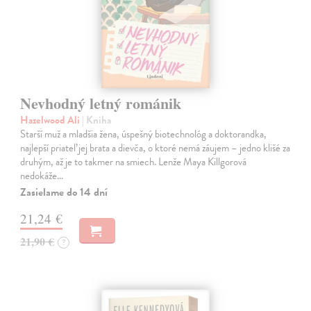
Nevhodný letný románik
Hazelwood Ali
| Kniha
Starší muž a mladšia žena, úspešný biotechnológ a doktorandka,
najlepší priateľ jej brata a dievča, o ktoré nemá záujem – jedno klišé za
druhým, až je to takmer na smiech. Lenže Maya Killgorová
nedokáže…
Zasielame do 14 dní
21,24 €
21,90 €
?