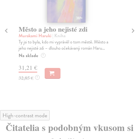
Město a jeho nejisté zdi
Tr
Murakami Haruki
| Kniha
Ma
Ty jsi to byla, kdo mi vyprávěl o tom městě. Město a
JE
jeho nejisté zdi – dlouho očekávaný román Haru...
NAŠ
muž
Na sklade
?
Za
31,21 €
22
32,85 €
?
24
High-contrast mode
Čitatelia s podobným vkusom si