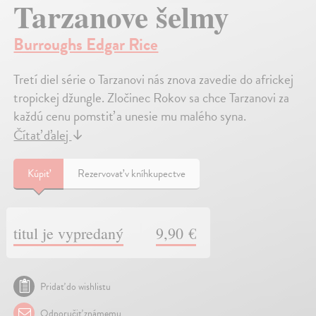
Tarzanove šelmy
Burroughs Edgar Rice
Tretí diel série o Tarzanovi nás znova zavedie do africkej
tropickej džungle. Zločinec Rokov sa chce Tarzanovi za
každú cenu pomstiť a unesie mu malého syna.
Čítať ďalej
↓
Kúpiť
Rezervovať v kníhkupectve
titul je vypredaný
9,90 €
Pridať do wishlistu
Odporučiť známemu