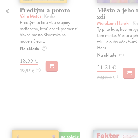
Predtým a potom
Město a jeho n
zdi
Vallo Matúš
| Kniha
Predtým tu bola vízia skupiny
Murakami Haruki
| Kn
nadšencov, ktorí chceli premeniť
Ty jsi to byla, kdo mi vy
hlavné mesto Slovenska na
tom městě. Město a jeh
modernú eur...
zdi – dlouho očekávan
Haru...
Na sklade
?
Na sklade
?
18,55 €
31,21 €
19,95 €
?
32,85 €
?
na sklade