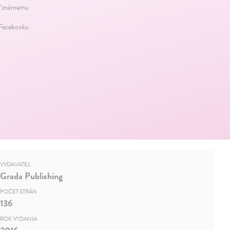
ť známemu
 Facebooku
VYDAVATEĽ
Grada Publishing
POČET STRÁN
136
ROK VYDANIA