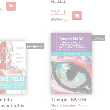
€
Na sklade
?
28,41 €
29,90 €
?
novinka
predpredaj
 telo -
Terapie EMDR
ovací atlas
Shapiro Francine
| Kniha