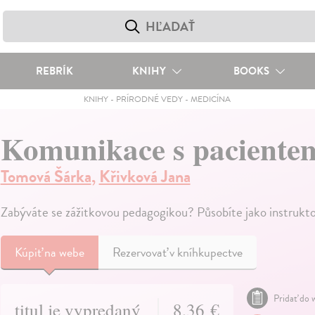
REBRÍK
KNIHY
BOOKS
KNIHY
-
PRÍRODNÉ VEDY
-
MEDICÍNA
Komunikace s pacientem 
Tomová Šárka
,
Křivková Jana
Zabýváte se zážitkovou pedagogikou? Působíte jako instrukt
Kúpiť
na webe
Rezervovať v kníhkupectve
Pridať do w
titul je vypredaný
8,36 €