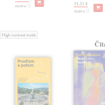
31,21 €
19,95 €
?
32,85 €
?
High-contrast mode
Čit