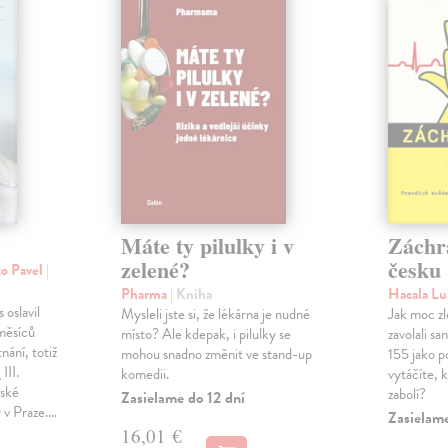
Máte ty pilulky i v
Záchr
zelené?
česku
ko Pavel
|
Pharma
| Kniha
Hacala L
 oslavil
Mysleli jste si, že lékárna je nudné
Jak moc zl
měsíců
místo? Ale kdepak, i pilulky se
zavolali s
nání, totiž
mohou snadno změnit ve stand-up
155 jako p
III.
komedii.
vytáčíte, 
řské
zabolí?
Zasielame do 12 dní
y v Praze.…
Zasielam
16,01 €