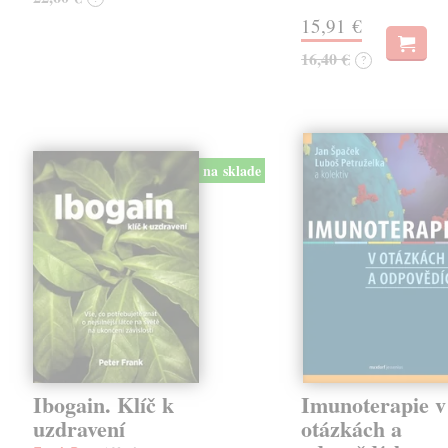
15,91 €
16,40 €
?
na sklade
Ibogain. Klíč k
Imunoterapie v
uzdravení
otázkách a