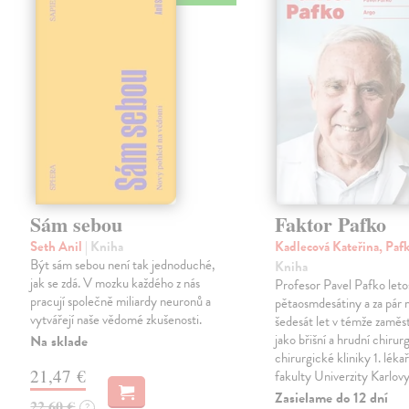
Sám sebou
Faktor Pafko
Seth Anil
| Kniha
Kadlecová Kateřina, Paf
Být sám sebou není tak jednoduché,
Kniha
jak se zdá. V mozku každého z nás
Profesor Pavel Pafko letos
pracují společně miliardy neuronů a
pětaosmdesátiny a za pár 
vytvářejí naše vědomé zkušenosti.
šedesát let v témže zaměst
jako břišní a hrudní chirurg 
Na sklade
chirurgické kliniky 1. léka
21,47 €
fakulty Univerzity Karlov
Zasielame do 12 dní
22,60 €
?