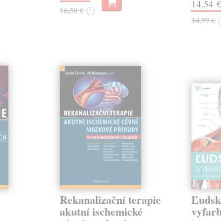
14,54 
16,50 €
?
14,99 €
Rekanalizační terapie
Ľudské
akutní ischemické
vyfarb