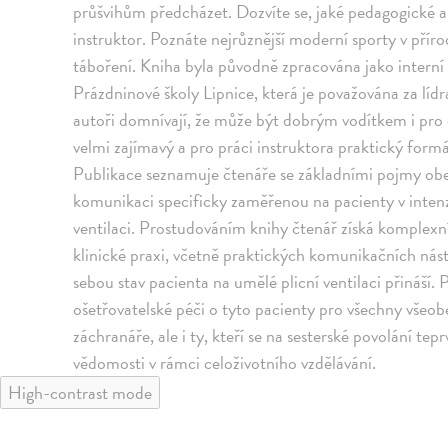
průšvihům předcházet. Dozvíte se, jaké pedagogické a
instruktor. Poznáte nejrůznější moderní sporty v přír
táboření. Kniha byla původně zpracována jako interní
Prázdninové školy Lipnice, která je považována za lídra 
autoři domnívají, že může být dobrým vodítkem i pro o
velmi zajímavý a pro práci instruktora praktický formá
Publikace seznamuje čtenáře se základními pojmy obe
komunikaci specificky zaměřenou na pacienty v intenzi
ventilaci. Prostudováním knihy čtenář získá komplexn
klinické praxi, včetně praktických komunikačních nástr
sebou stav pacienta na umělé plicní ventilaci přináší
ošetřovatelské péči o tyto pacienty pro všechny všeobe
záchranáře, ale i ty, kteří se na sesterské povolání tep
vědomosti v rámci celoživotního vzdělávání.
High-contrast mode