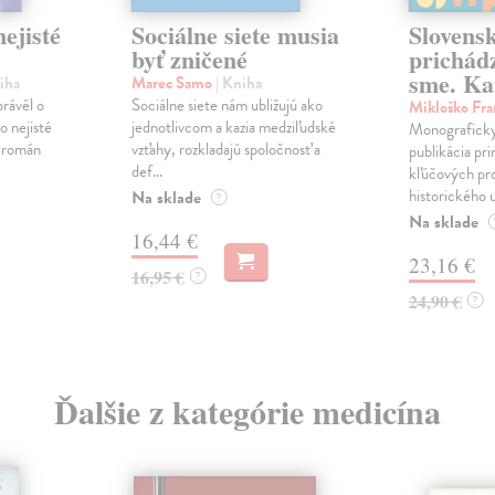
ejisté
Sociálne siete musia
Slovens
byť zničené
prichád
sme. Ka
iha
Marec Samo
| Kniha
právěl o
Sociálne siete nám ubližujú ako
Mikloško Fra
o nejisté
jednotlivcom a kazia medziľudské
Monograficky
ý román
vzťahy, rozkladajú spoločnosť a
publikácia pri
def...
kľúčových pr
historického u
Na sklade
?
Na sklade
16,44 €
23,16 €
16,95 €
?
24,90 €
?
Ďalšie z kategórie medicína