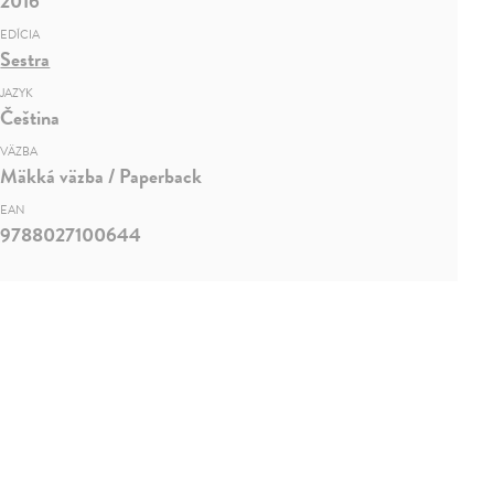
2016
EDÍCIA
Sestra
JAZYK
Čeština
VÄZBA
Mäkká väzba / Paperback
EAN
9788027100644