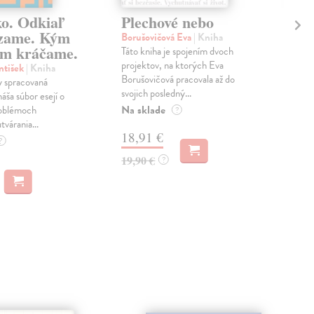
ko. Odkiaľ
Plechové nebo
Po
zame. Kým
Borušovičová Eva
| Kniha
Kun
m kráčame.
Táto kniha je spojením dvoch
Poma
projektov, na ktorých Eva
čty
ntišek
| Kniha
Borušovičová pracovala až do
naps
 spracovaná
svojich posledný...
česk
náša súbor esejí o
Na sklade
Na 
oblémoch
?
tvárania...
18,91 €
14
?
19,90 €
15,
?