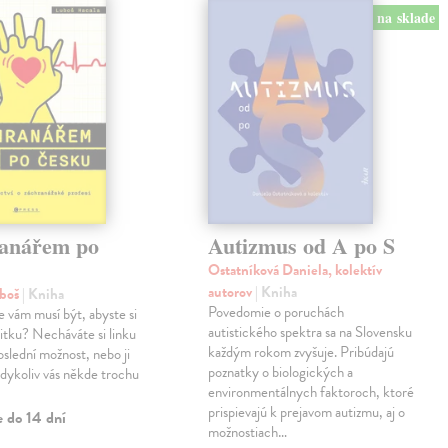
na sklade
anářem po
Autizmus od A po S
Ostatníková Daniela, kolektív
autorov
| Kniha
uboš
| Kniha
Povedomie o poruchách
e vám musí být, abyste si
autistického spektra sa na Slovensku
anitku? Necháváte si linku
každým rokom zvyšuje. Pribúdajú
oslední možnost, nebo ji
poznatky o biologických a
kdykoliv vás někde trochu
environmentálnych faktoroch, ktoré
prispievajú k prejavom autizmu, aj o
e do 14 dní
možnostiach…