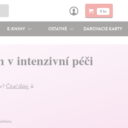
0 ks
E-KNIHY
OSTATNÉ
DAROVACIE KARTY
v intenzivní péči
or?
Čítať ďalej
↓
ishlistu