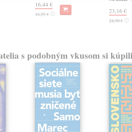
16,44 €
23,16 €
16,95 €
?
24,90 €
?
atelia s podobným vkusom si kúpili