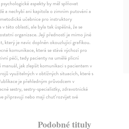
 psychologické aspekty by měl splňovat
odě a nechybí ani kapitola o zimním putování a
 metodická učebnice pro instruktory
v této oblasti, ale byla tak úspěšná, že se
statní organizace. Její předností je mimo jiné
t, který je navíc doplněn okouzlující grafikou.
cné komunikace, která se stává výchozí pro
vní péči, tedy pacienty na umělé plicní
í manuál, jak zlepšit komunikaci s pacientem v
ojů využitelných v obtížných situacích, které s
. Publikace je přehledným průvodcem v
cné sestry, sestry-specialistky, zdravotnické
rve připravují nebo mají chuť rozvíjet své
Podobné tituly