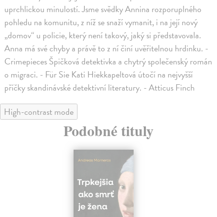
uprchlickou minulostí. Jsme svědky Annina rozporuplného
pohledu na komunitu, z níž se snaží vymanit, i na její nový
„domov“ u policie, který není takový, jaký si představovala.
Anna má své chyby a právě to z ní činí uvěřitelnou hrdinku. -
Crimepieces Špičková detektivka a chytrý společenský román
o migraci. - Für Sie Kati Hiekkapeltová útočí na nejvyšší
příčky skandinávské detektivní literatury. - Atticus Finch
High-contrast mode
Podobné tituly