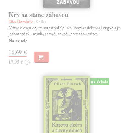
Krv sa stane zábavou
Dán Dominik
| Kniha
Mŕtve dievča v aute uprostred sídliska. Verdikt doktora Lengyela je
jednoznačný - mladá, zdravá, pekná, len trochu mŕtva.
Na sklade
16,69 €
17,95 €
?
na sklade