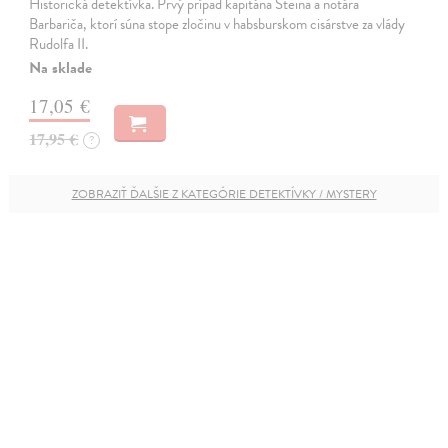
Historická detektívka. Prvý prípad kapitána Steina a notára
Barbariča, ktorí súna stope zločinu v habsburskom cisárstve za vlády
Rudolfa II.
Na sklade
17,05 €
17,95 €
?
ZOBRAZIŤ ĎALŠIE Z KATEGÓRIE DETEKTÍVKY / MYSTERY