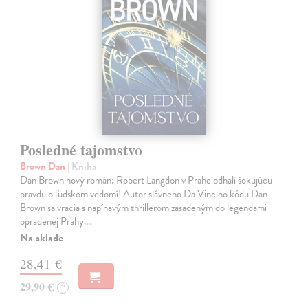
Posledné tajomstvo
Brown Dan
| Kniha
Dan Brown nový román: Robert Langdon v Prahe odhalí šokujúcu
pravdu o ľudskom vedomí! Autor slávneho Da Vinciho kódu Dan
Brown sa vracia s napínavým thrillerom zasadeným do legendami
opradenej Prahy.…
Na sklade
28,41 €
29,90 €
?