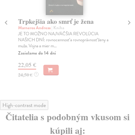
Trpkejšia ako smrť je žena
P
Marneros Andreas
| Kniha
Bor
JE TO MOŽNO NAJVÄČŠIA REVOLÚCIA
Tát
NAŠICH DNÍ: rovnocennosť a rovnoprávnosť ženy a
Bor
muža. Vojna a mier m...
Na
Zasielame do 14 dní
18
22,05 €
19
24,50 €
?
High-contrast mode
Čitatelia s podobným vkusom si
kúpili aj: