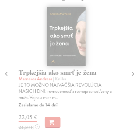
Trpkejšia ako smrť je žena
P
Marneros Andreas
| Kniha
Bor
JE TO MOŽNO NAJVÄČŠIA REVOLÚCIA
Tát
NAŠICH DNÍ: rovnocennosť a rovnoprávnosť ženy a
Bor
muža. Vojna a mier m...
Na
Zasielame do 14 dní
18
22,05 €
19
24,50 €
?