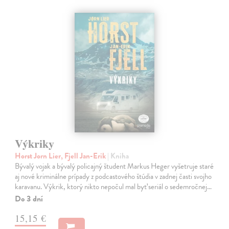
Výkriky
Horst Jorn Lier, Fjell Jan-Erik
| Kniha
Bývalý vojak a bývalý policajný študent Markus Heger vyšetruje staré
aj nové kriminálne prípady z podcastového štúdia v zadnej časti svojho
karavanu. Výkrik, ktorý nikto nepočul mal byť seriál o sedemročnej…
Do 3 dní
15,15 €