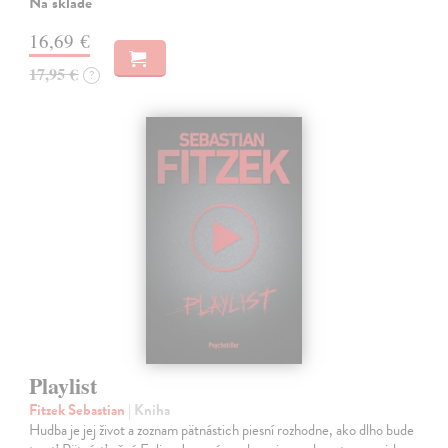
Na sklade
16,69 €
17,95 €
?
Playlist
Fitzek Sebastian
| Kniha
Hudba je jej život a zoznam pätnástich piesní rozhodne, ako dlho bude