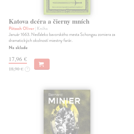
Katova dcéra a čierny mních
Pötzsch Oliver
| Kniha
Január 1663. Neďaleko bavorského mesta Schongau zomiera za
dramatických okolností miestny farár.
Na sklade
17,96 €
18,90 €
?