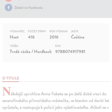
Zdielať na Facebooku
VYDAVATEĽ
POČET STRÁN
ROK VYDANIA
JAZYK
Host
416
2016
Čeština
VÄZBA
EAN
Tvrdá väzba / Hardback
9788074917981
O TITULE
N
ěkdejší uprchlice Anna Fekete se po delší době vrací do
severofinského přímořského městečka, ve kterém od devíti let
vyrůstala, a nastupuje k policii jako vyšetřovatelka. Ačkoli se v