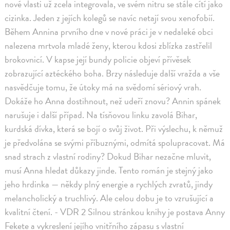
nové vlasti už zcela integrovala, ve svém nitru se stále cítí jako
cizinka. Jeden z jejích kolegů se navíc netají svou xenofobií.
Během Annina prvního dne v nové práci je v nedaleké obci
nalezena mrtvola mladé ženy, kterou kdosi zblízka zastřelil
brokovnicí. V kapse její bundy policie objeví přívěsek
zobrazující aztéckého boha. Brzy následuje další vražda a vše
nasvědčuje tomu, že útoky má na svědomí sériový vrah.
Dokáže ho Anna dostihnout, než udeří znovu? Annin spánek
narušuje i další případ. Na tísňovou linku zavolá Bihar,
kurdská dívka, která se bojí o svůj život. Při výslechu, k němuž
je předvolána se svými příbuznými, odmítá spolupracovat. Má
snad strach z vlastní rodiny? Dokud Bihar nezačne mluvit,
musí Anna hledat důkazy jinde. Tento román je stejný jako
jeho hrdinka — někdy plný energie a rychlých zvratů, jindy
melancholický a truchlivý. Ale celou dobu je to vzrušující a
kvalitní čtení. - VDR 2 Silnou stránkou knihy je postava Anny
Fekete a vykreslení jejího vnitřního zápasu s vlastní