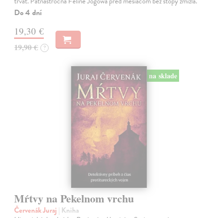
trvať. Pätnásťročná Feline Jogowá pred mesiacom bez stopy zmizla.
Do 4 dní
19,30 €
19,90 €
?
na sklade
Mŕtvy na Pekelnom vrchu
Červenák Juraj
| Kniha