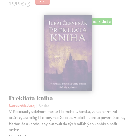
15,95 €
?
na sklade
Prekliata kniha
Červenák Juraj
| Kniha
V Košiciach, sídelnom meste Horného Uhorska, záhadne zmizol
cisársky astrológ Hieronymus Scotta. Rudolf II. preto poveril Steina,
Barbariča a Jaroša, aby putovali do tých odľahlých končín a našli
nielen…