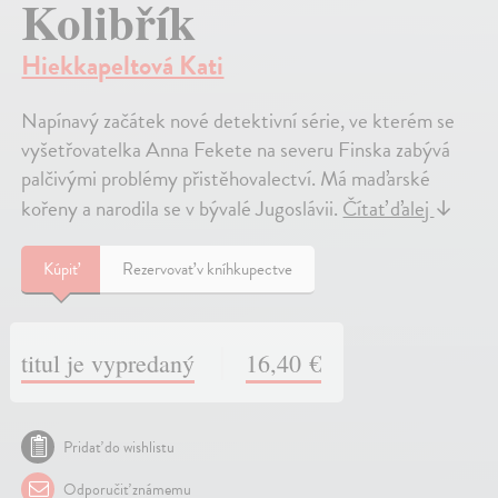
Kolibřík
Hiekkapeltová Kati
Napínavý začátek nové detektivní série, ve kterém se
vyšetřovatelka Anna Fekete na severu Finska zabývá
palčivými problémy přistěhovalectví. Má maďarské
kořeny a narodila se v bývalé Jugoslávii.
Čítať ďalej
↓
Kúpiť
Rezervovať v kníhkupectve
titul je vypredaný
16,40 €
Pridať do wishlistu
Odporučiť známemu