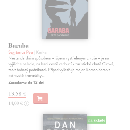
Baraba
Sagitarius Petr
| Kniha
Nestandardním způsobem – šípem vystřeleným z kuše – je na
vyjížďce na kole, na lesní cestě vedoucí k turistické chatě Girová,
zabit bohatý podnikatel. Případ vyšetřuje major Roman Saran z
ostravské kriminálky…
Zasielame do 12 dní
13,58 €
14,00 €
?
na sklade