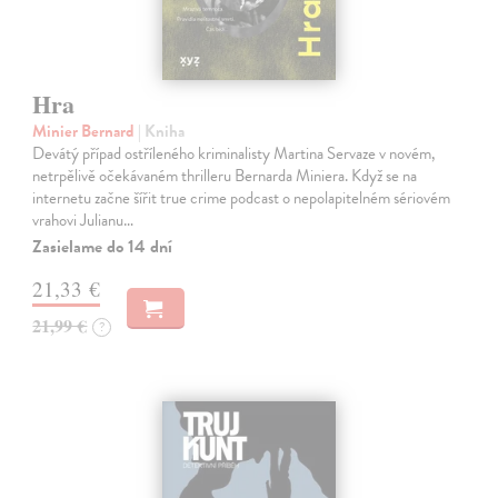
Hra
Minier Bernard
| Kniha
Devátý případ ostříleného kriminalisty Martina Servaze v novém,
netrpělivě očekávaném thrilleru Bernarda Miniera. Když se na
internetu začne šířit true crime podcast o nepolapitelném sériovém
vrahovi Julianu…
Zasielame do 14 dní
21,33 €
21,99 €
?