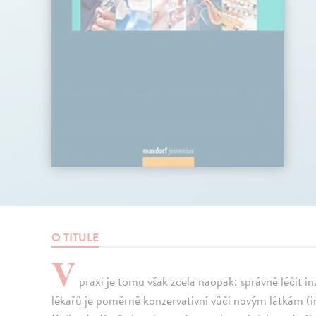
O TITULE
V
praxi je tomu však zcela naopak: správně léčit i
lékařů je poměrně konzervativní vůči novým látkám (