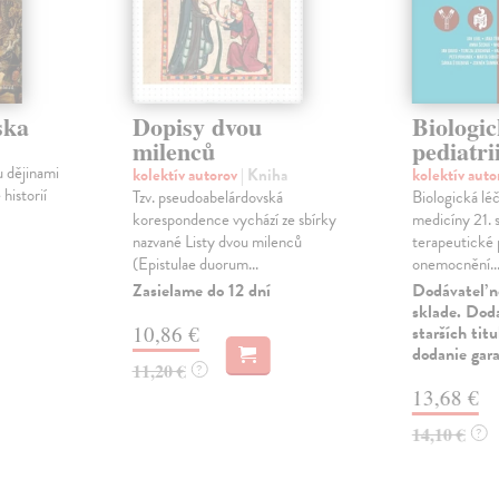
ska
Dopisy dvou
Biologic
milenců
pediatri
u dějinami
kolektív autorov
| Kniha
kolektív aut
historií
Tzv. pseudoabelárdovská
Biologická l
korespondence vychází ze sbírky
medicíny 21. s
nazvané Listy dvou milenců
terapeutické 
(Epistulae duorum...
onemocnění..
Zasielame do 12 dní
Dodávateľ n
sklade. Doda
10,86 €
starších tit
dodanie gar
11,20 €
?
13,68 €
14,10 €
?