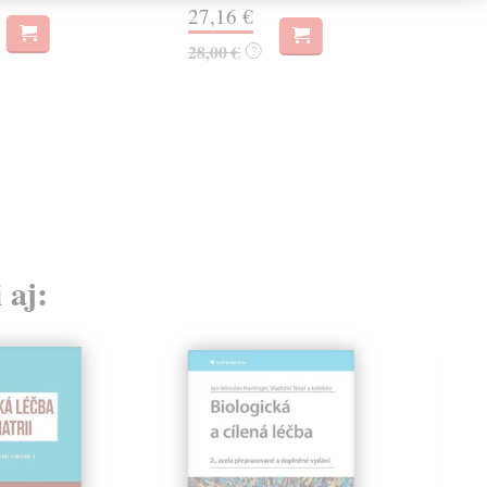
27,16 €
26,
28,00 €
?
 aj: