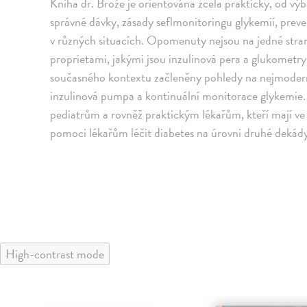
Kniha dr. Brože je orientována zcela prakticky, od vý
správné dávky, zásady seflmonitoringu glykemií, prev
v různých situacích. Opomenuty nejsou na jedné stra
proprietami, jakými jsou inzulinová pera a glukometry
současného kontextu začleněny pohledy na nejmoderně
inzulinová pumpa a kontinuální monitorace glykemie.
pediatrům a rovněž praktickým lékařům, kteří mají ve
pomoci lékařům léčit diabetes na úrovni druhé dekády 
High-contrast mode