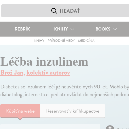
REBRÍK
KNIHY
BOOKS
KNIHY
-
PRÍRODNÉ VEDY
-
MEDICÍNA
Léčba inzulinem
Brož Jan
,
kolektív autorov
Diabetes se inzulinem léčí již neuvěřitelných 90 let. Mohlo by
diabetolog, internista či pediatr ovládat do nejmenších podro
Kúpiť
na webe
Rezervovať v kníhkupectve