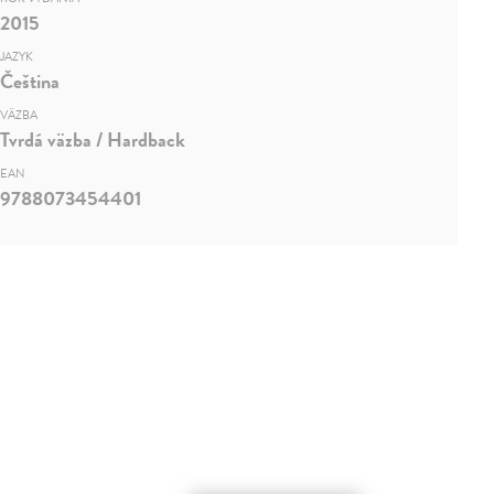
2015
JAZYK
Čeština
VÄZBA
Tvrdá väzba / Hardback
EAN
9788073454401