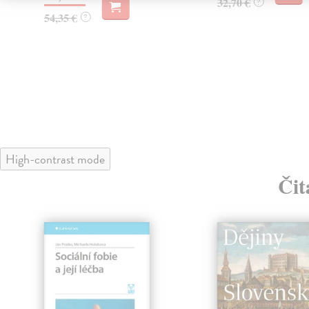
32,70 €
?
54,35 €
?
High-contrast mode
Čit