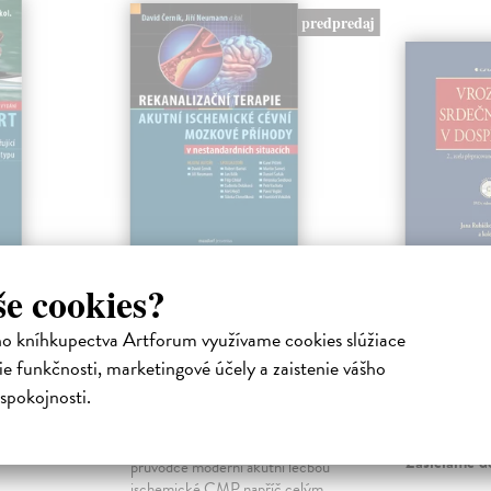
predpredaj
ort
Rekanalizační
Vrozené
še cookies?
terapie akutní
vady v d
ischemické cévní
stvých byl
Rubáčková P
ho kníhkupectva Artforum využívame cookies slúžiace
mozkové příhody v
překážku
Kniha
e funkčnosti, marketingové účely a zaistenie vášho
nestandardních
Druhé vydání, 
zcela novou pu
situacích
spokojnosti.
pojetím, tak 
kolektív autorov
| Kniha
Mon...
Prakticky zaměřený klinický
Zasielame d
průvodce moderní akutní léčbou
ischemické CMP napříč celým