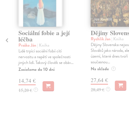
Sociální fobie a její
Dějiny Sloven
,
léčba
Rychlík Jan
| Kniha
Dějiny Slovenska nejso
Praško Ján
| Kniha
Slováků jako národa, ale 
Lidé trpící sociální fobií cítí
území, které dnes tvoří
nervozitu a napětí ve společnosti
současnou...
jiných lidí. Takový člověk se obáv...
Na sklade
Zasielame do 10 dní
?
27,64 €
14,74 €
28,49 €
15,20 €
?
?