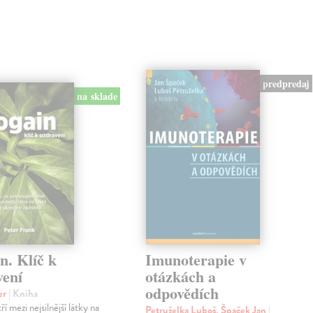
predpredaj
na sklade
n. Klíč k
Imunoterapie v
vení
otázkách a
odpovědích
er
| Kniha
ří mezi nejsilnější látky na
Petruželka Luboš, Špaček Jan
|