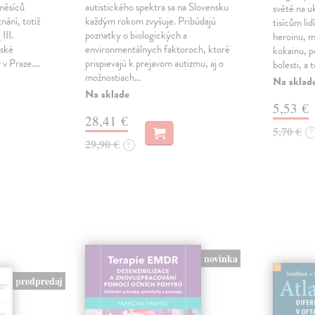
měsíců
autistického spektra sa na Slovensku
světě na u
nání, totiž
každým rokom zvyšuje. Pribúdajú
tisícům lid
III.
poznatky o biologických a
heroinu, 
řské
environmentálnych faktoroch, ktoré
kokainu, pe
y v Praze.…
prispievajú k prejavom autizmu, aj o
bolesti, a
možnostiach…
Na sklad
Na sklade
5,53 €
28,41 €
5,70 €
?
29,90 €
?
novinka
predpredaj