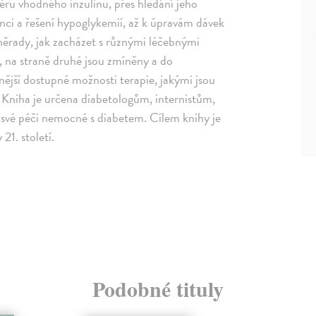
běru vhodného inzulinu, přes hledání jeho
enci a řešení hypoglykemií, až k úpravám dávek
něrady, jak zacházet s různými léčebnými
, na straně druhé jsou zmíněny a do
jší dostupné možnosti terapie, jakými jsou
 Kniha je určena diabetologům, internistům,
 své péči nemocné s diabetem. Cílem knihy je
21. století.
Podobné tituly