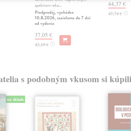
44,37 €
spektrem reka...
Predpredaj, vychádza
45,74 €
?
10.8.2026, zasielame do 7 dní
od vydania
37,05 €
42,10 €
?
atelia s podobným vkusom si kúpili
na sklade