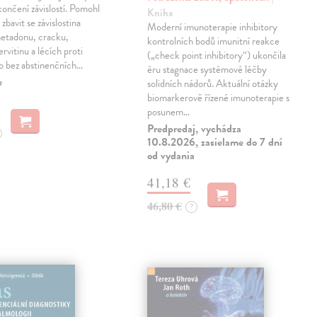
končení závislostí. Pomohl
Kniha
í zbavit se závislostina
Moderní imunoterapie inhibitory
metadonu, cracku,
kontrolních bodů imunitní reakce
rvitinu a lécích proti
(„check point inhibitory“) ukončila
 to bez abstinenčních…
éru stagnace systémové léčby
e
solidních nádorů. Aktuální otázky
biomarkerově řízené imunoterapie s
posunem…
Predpredaj, vychádza
10.8.2026, zasielame do 7 dní
od vydania
41,18 €
46,80 €
?