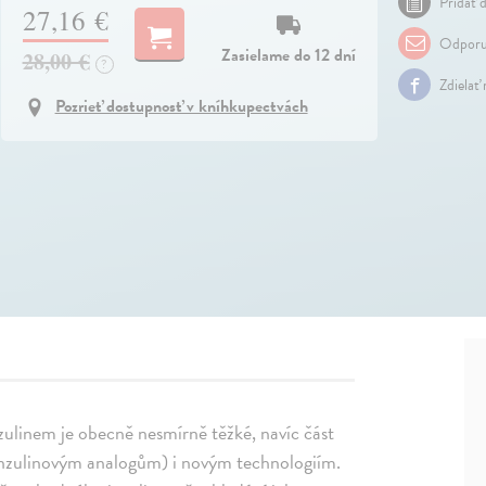
Pridať d
27,16 €
Odporu
Zasielame do 12 dní
28,00 €
?
Zdielať
Pozrieť dostupnosť v kníhkupectvách
nzulinem je obecně nesmírně těžké, navíc část
inzulinovým analogům) i novým technologiím.