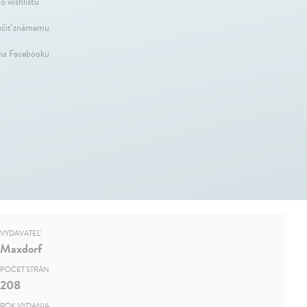
o wishlistu
čiť známemu
 na Facebooku
VYDAVATEĽ
Maxdorf
POČET STRÁN
208
ROK VYDANIA