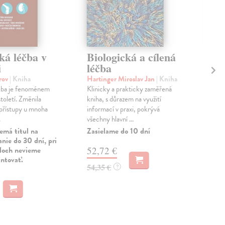
ká léčba v
Biologická a cílená
El
i
léčba
lé
pr
orov
| Kniha
Hartinger Miroslav Jan
| Kniha
éčba je fenoménem
Klinicky a prakticky zaměřená
Kal
toletí. Změnila
kniha, s důrazem na využití
Elek
přístupy u mnoha
informací v praxi, pokrývá
je b
.
všechny hlavní ...
psyc
léčb
emá titul na
Zasielame do 10 dní
nie do 30 dní, pri
Zas
uloch nevieme
52,72 €
antovať.
11
54,35 €
?
11,