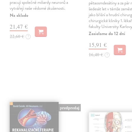
pracují společně miliardy neuronů a
pětaosmdesátiny a za pár 
vytvářejí naše vědomé zkušenosti.
šedesát let v témže zaměst
jako břišní a hrudní chirurg 
Na sklade
chirurgické kliniky 1. léka
21,47 €
fakulty Univerzity Karlov
Zasielame do 12 dní
22,60 €
?
15,91 €
16,40 €
?
predpredaj