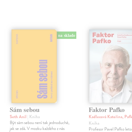
na sklade
Sám sebou
Faktor Pafko
Seth Anil
| Kniha
Kadlecová Kateřina, Paf
Být sám sebou není tak jednoduché,
Kniha
jak se zdá. V mozku každého z nás
Profesor Pavel Pafko letos