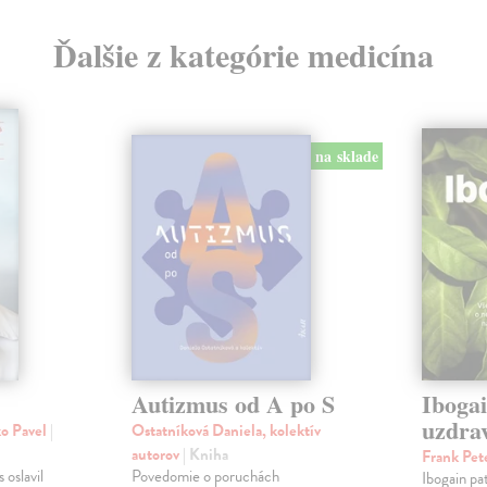
Ďalšie z kategórie medicína
na sklade
Autizmus od A po S
Ibogai
uzdra
ko Pavel
|
Ostatníková Daniela, kolektív
autorov
| Kniha
Frank Pet
 oslavil
Povedomie o poruchách
Ibogain pat