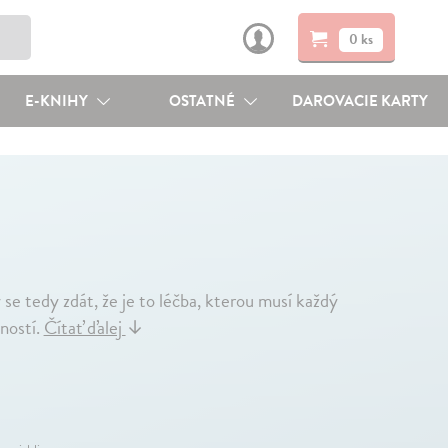
0 ks
E-KNIHY
OSTATNÉ
DAROVACIE KARTY
 se tedy zdát, že je to léčba, kterou musí každý
bností.
Čítať ďalej
↓