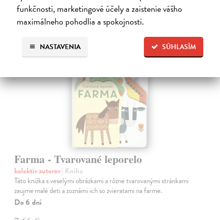
7,90 €
funkčnosti, marketingové účely a zaistenie vášho
?
maximálneho pohodlia a spokojnosti.
NASTAVENIA
SÚHLASÍM
Farma - Tvarované leporelo
kolektív autorov
| Kniha
Táto knižka s veselými obrázkami a rôzne tvarovanými stránkami
zaujme malé deti a zoznámi ich so zvieratami na farme.
Do 6 dní