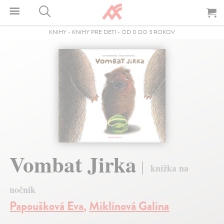
KNIHY
-
KNIHY PRE DETI
-
OD 0 DO 3 ROKOV
Vombat Jirka
knížka na
nočník
Papoušková Eva
,
Miklínová Galina