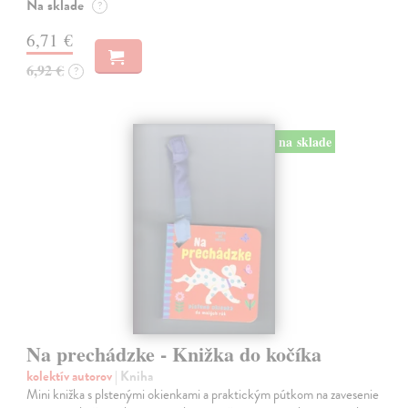
Na sklade
?
6,71 €
6,92 €
?
na sklade
Na prechádzke - Knižka do kočíka
kolektív autorov
| Kniha
Mini knižka s plstenými okienkami a praktickým pútkom na zavesenie