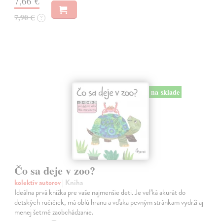
7,66 €
7,90 €
?
na sklade
Čo sa deje v zoo?
kolektív autorov
| Kniha
Ideálna prvá knižka pre vaše najmenšie deti. Je veľká akurát do
detských ručičiek, má oblú hranu a vďaka pevným stránkam vydrží aj
menej šetrné zaobchádzanie.