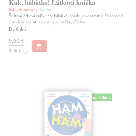
Kuk, bábätko! Látková knižka
kolektív autorov
| Kniha
Šušťavá látková knižka pre bábätká, obsahuje kontrastné čiernobiele
ilustrácie zvierat, ako veľryba,mačka, včielka.
Do 6 dní
9,60 €
9,90 €
?
na sklade