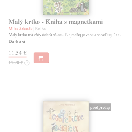
Malý krtko - Kniha s magnetkami
Miler Zdeněk
| Kniha
Malý krtko má vždy dobrú náladu. Najradšej je vonku na veľkej lúke.
Do 6 dní
11,54 €
11,90 €
?
predpredaj