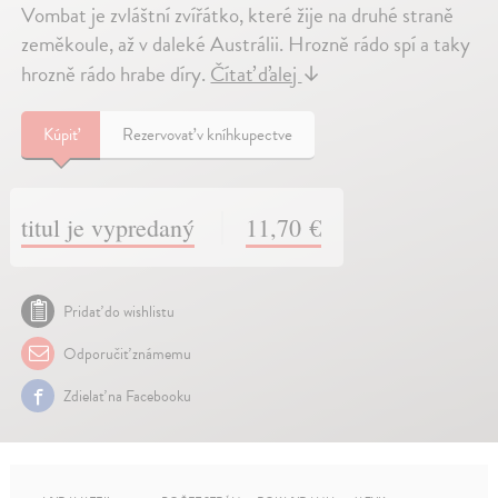
Vombat je zvláštní zvířátko, které žije na druhé straně
zeměkoule, až v daleké Austrálii. Hrozně rádo spí a taky
hrozně rádo hrabe díry.
Čítať ďalej
↓
Kúpiť
Rezervovať v kníhkupectve
titul je vypredaný
11,70 €
Pridať do wishlistu
Odporučiť známemu
Zdielať na Facebooku