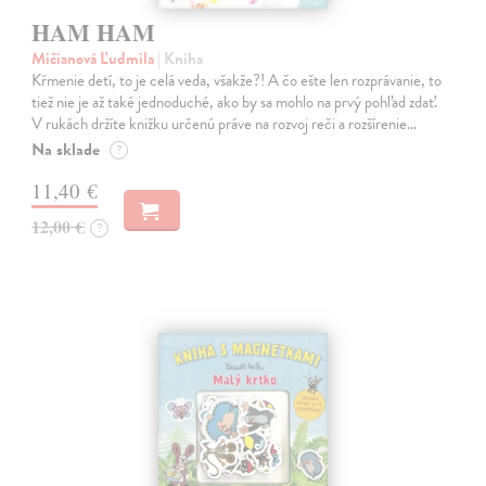
HAM HAM
Mičianová Ľudmila
| Kniha
Kŕmenie detí, to je celá veda, všakže?! A čo ešte len rozprávanie, to
tiež nie je až také jednoduché, ako by sa mohlo na prvý pohľad zdať.
V rukách držíte knižku určenú práve na rozvoj reči a rozšírenie…
Na sklade
?
11,40 €
12,00 €
?