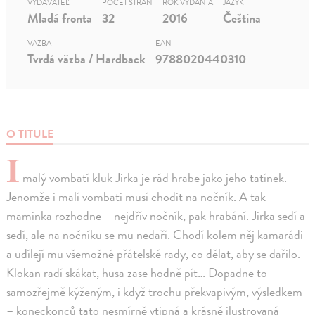
VYDAVATEĽ
POČET STRÁN
ROK VYDANIA
JAZYK
Mladá fronta
32
2016
Čeština
VÄZBA
EAN
Tvrdá väzba / Hardback
9788020440310
O TITULE
I
malý vombatí kluk Jirka je rád hrabe jako jeho tatínek.
Jenomže i malí vombati musí chodit na nočník. A tak
maminka rozhodne – nejdřív nočník, pak hrabání. Jirka sedí a
sedí, ale na nočníku se mu nedaří. Chodí kolem něj kamarádi
a udílejí mu všemožné přátelské rady, co dělat, aby se dařilo.
Klokan radí skákat, husa zase hodně pít… Dopadne to
samozřejmě kýženým, i když trochu překvapivým, výsledkem
– koneckonců tato nesmírně vtipná a krásně ilustrovaná