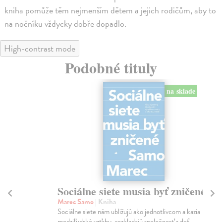
kniha pomůže těm nejmenším dětem a jejich rodičům, aby to
na nočníku vždycky dobře dopadlo.
High-contrast mode
Podobné tituly
na sklade
Sociálne siete musia byť zničené
S
K
Marec Samo
| Kniha
Sociálne siete nám ubližujú ako jednotlivcom a kazia
Mik
medziľudské vzťahy, rozkladajú spoločnosť a def...