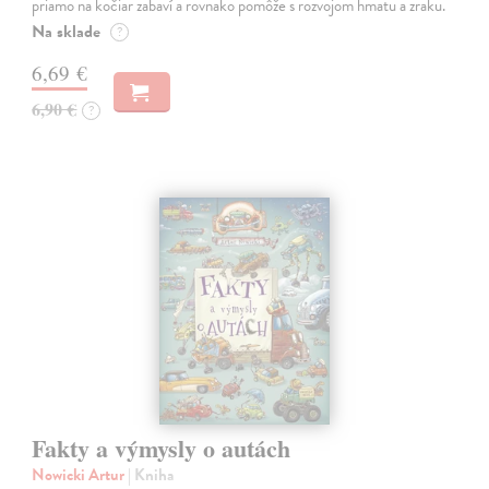
priamo na kočiar zabaví a rovnako pomôže s rozvojom hmatu a zraku.
Na sklade
?
6,69 €
6,90 €
?
Fakty a výmysly o autách
Nowicki Artur
| Kniha