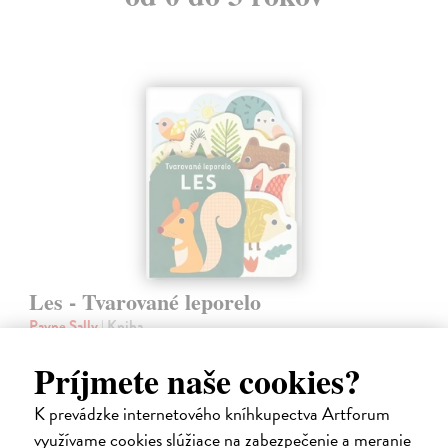
Les - Tvarované leporelo
Payne Sally
| Kniha
Táto knižka s veselými obrázkami a rôzne tvarovanými stránkami
zaujme malé deti a zoznámi ich so životom v lese.
Príjmete naše cookies?
Do 6 dní
K prevádzke internetového kníhkupectva Artforum
7,66 €
využívame cookies slúžiace na zabezpečenie a meranie