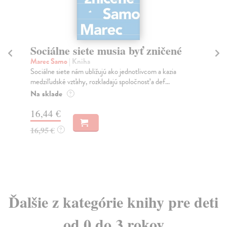
Sociálne siete musia byť zničené
S
K
Marec Samo
| Kniha
Sociálne siete nám ubližujú ako jednotlivcom a kazia
Mik
medziľudské vzťahy, rozkladajú spoločnosť a def...
Mon
o k
Na sklade
?
Na
16,44 €
23
16,95 €
?
24
Ďalšie z kategórie knihy pre deti
od 0 do 3 rokov