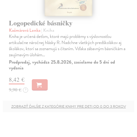
Logopedické básničky
Kačmárová Lenka
| Kniha
Kniha je určená deťom, ktoré majú problémy s výslovnosťou
artikulačne náročnej hlásky R. Nadchne všetkých predškolákov aj
školákov, ktorí sa zoznamujú s čítaním. Vďaka zábavným básničkám a
zaujímavým úlohám…
Predpredaj, vychádza 25.8.2026, zasielame do 5 dní od
vydania
8,42 €
9,90 €
?
ZOBRAZIŤ ĎALŠIE Z KATEGÓRIE KNIHY PRE DETI OD 0 DO 3 ROKOV