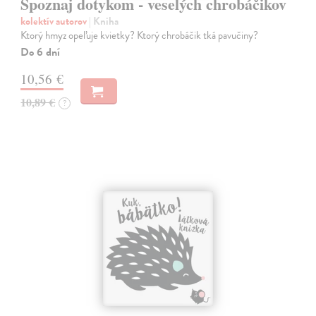
Spoznaj dotykom - veselých chrobáčikov
kolektív autorov
| Kniha
Ktorý hmyz opeľuje kvietky? Ktorý chrobáčik tká pavučiny?
Do 6 dní
10,56 €
10,89 €
?