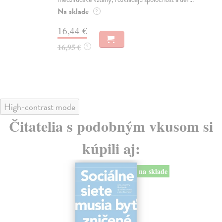
Mon
o k
Na sklade
?
Na
16,44 €
23
16,95 €
?
24
High-contrast mode
Čitatelia s podobným vkusom si
kúpili aj:
na sklade