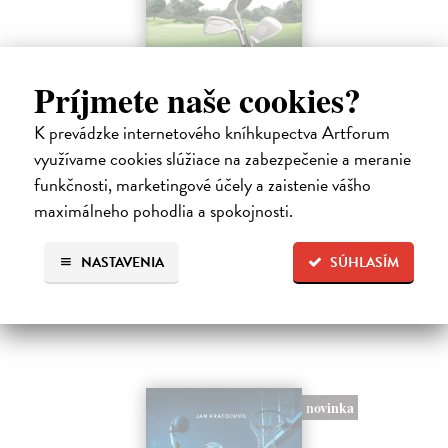
Príjmete naše cookies?
Golf. Dokonalý průvodce hrou
K prevádzke internetového kníhkupectva Artforum
Saundersová Vivien
| Kniha
využívame cookies slúžiace na zabezpečenie a meranie
Chcete si golf ještě více užít, zdokonalit svou techniku a v konečném
důsledku snížit počet ran na skóre? Tato komplexní a přehledná
funkčnosti, marketingové účely a zaistenie vášho
příručka Golf: dokonalý průvodce hrou nabízí zásadní tipy a strategie,
maximálneho pohodlia a spokojnosti.
…
Zasielame do 12 dní
NASTAVENIA
SÚHLASÍM
16,83 €
18,70 €
?
novinka