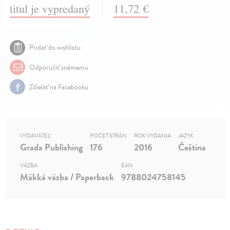
titul je vypredaný
11,72 €
Pridať do wishlistu
Odporučiť známemu
Zdielať na Facebooku
VYDAVATEĽ
POČET STRÁN
ROK VYDANIA
JAZYK
Grada Publishing
176
2016
Čeština
VÄZBA
EAN
Mäkká väzba / Paperback
9788024758145