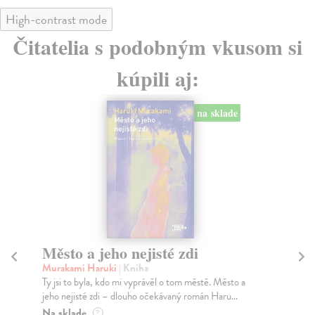
High-contrast mode
Čitatelia s podobným vkusom si
kúpili aj:
na sklade
Město a jeho nejisté zdi
Tr
Murakami Haruki
| Kniha
Ma
Ty jsi to byla, kdo mi vyprávěl o tom městě. Město a
JE
jeho nejisté zdi – dlouho očekávaný román Haru...
NAŠ
muž
Na sklade
?