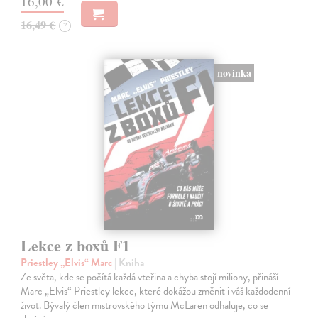
16,00 €
16,49 €
?
novinka
Lekce z boxů F1
Priestley „Elvis“ Marc
| Kniha
Ze světa, kde se počítá každá vteřina a chyba stojí miliony, přináší
Marc „Elvis“ Priestley lekce, které dokážou změnit i váš každodenní
život. Bývalý člen mistrovského týmu McLaren odhaluje, co se