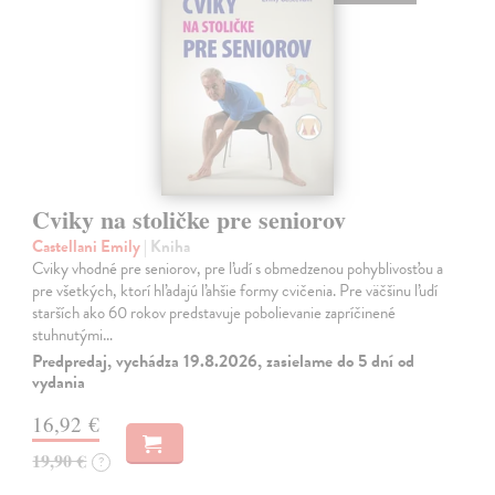
Cviky na stoličke pre seniorov
Castellani Emily
| Kniha
Cviky vhodné pre seniorov, pre ľudí s obmedzenou pohyblivosťou a
pre všetkých, ktorí hľadajú ľahšie formy cvičenia. Pre väčšinu ľudí
starších ako 60 rokov predstavuje pobolievanie zapríčinené
stuhnutými…
Predpredaj, vychádza 19.8.2026, zasielame do 5 dní od
vydania
16,92 €
19,90 €
?