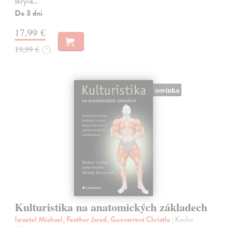
skrývá…
Do 3 dní
17,99 €
19,99 €
?
novinka
Kulturistika na anatomických základech
Israetel Michael, Feather Jared, Guevarrová Christle
| Kniha