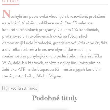
O TITULE
N
echybí ani popis cviků vhodných k rozcvičení, protažení
a uvolnění. V závěru publikace navíc čtenáři naleznou
konkrétní tréninkové programy. Celkem 165 kondičních,
protahovacích i uvolňovacích cviků na fotografiích
demonstrují Lucie Hradecká, grandslamová vítězka ve čtyřhře
a držitelka stříbrné a bronzové olympijské medaile, v
současnosti se pohybující okolo padesátého místa žebříčku
WTA, dále Jan Hernych, tenista s nejlepším umístěním na
žebříčku ATP na devětapadesátém místě a jejich kondiční
trenér, autor knihy, Michal Vágner.
High-contrast mode
Podobné tituly
na sklade