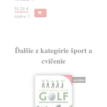
Za
31,21 €
22
32,85 €
?
24
Ďalšie z kategórie šport a
cvičenie
novinka