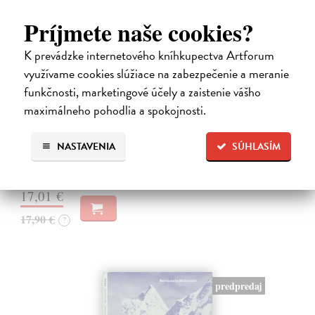
Príjmete naše cookies?
K prevádzke internetového kníhkupectva Artforum
využívame cookies slúžiace na zabezpečenie a meranie
10 omylov, ktoré zmenili dejiny
funkčnosti, marketingové účely a zaistenie vášho
Coulter Paul
| Kniha
maximálneho pohodlia a spokojnosti.
Všetci robíme chyby, no len málokto svojím prešľapom zmení chod
dejín. Kniha 10 omylov, ktoré zmenili dejiny prináša vtipný a
osviežujúci výber neúmyselných pochybení, ktorým sa to podarilo –
NASTAVENIA
SÚHLASÍM
raz to bol…
Na sklade
?
17,01 €
17,90 €
?
predpredaj