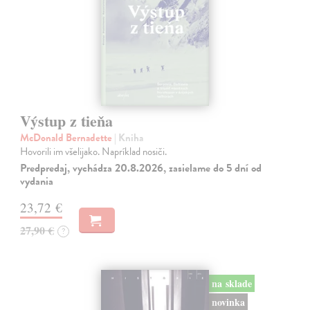
Výstup z tieňa
McDonald Bernadette
| Kniha
Hovorili im všelijako. Napríklad nosiči.
Predpredaj, vychádza 20.8.2026, zasielame do 5 dní od
vydania
23,72 €
27,90 €
?
na sklade
novinka