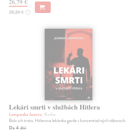
26,79 €
28,20 €
?
Lekári smrti v službách Hitlera
Lamparska Joanna
| Kniha
Bolo ich tristo. Hitlerova lekárska garda v koncentračných táboroch.
Do 4 dní