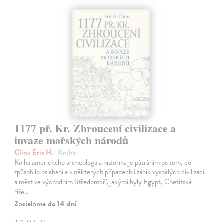
1177 př. Kr. Zhroucení civilizace a
invaze mořských národů
Cline Eric H.
| Kniha
Kniha amerického archeologa a historika je pátráním po tom, co
způsobilo oslabení a v některých případech i zánik vyspělých civilizací
a měst ve východním Středomoří, jakými byly Egypt, Chetitská
říše…
Zasielame do 14 dní