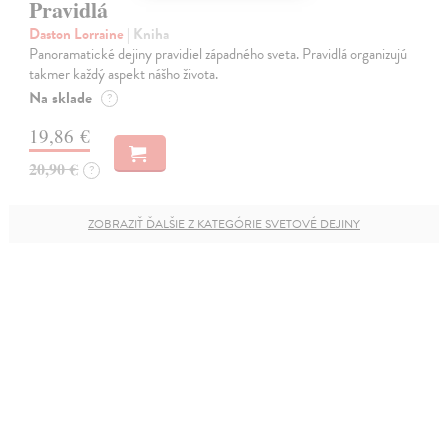
Pravidlá
Daston Lorraine
| Kniha
Panoramatické dejiny pravidiel západného sveta. Pravidlá organizujú
takmer každý aspekt nášho života.
Na sklade
?
19,86 €
20,90 €
?
ZOBRAZIŤ ĎALŠIE Z KATEGÓRIE SVETOVÉ DEJINY