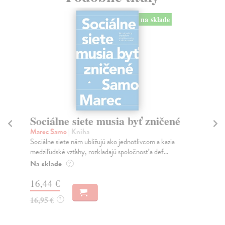
na sklade
Sociálne siete musia byť zničené
S
K
Marec Samo
| Kniha
Sociálne siete nám ubližujú ako jednotlivcom a kazia
Mik
medziľudské vzťahy, rozkladajú spoločnosť a def...
Mon
o k
Na sklade
?
Na
16,44 €
23
16,95 €
?
24