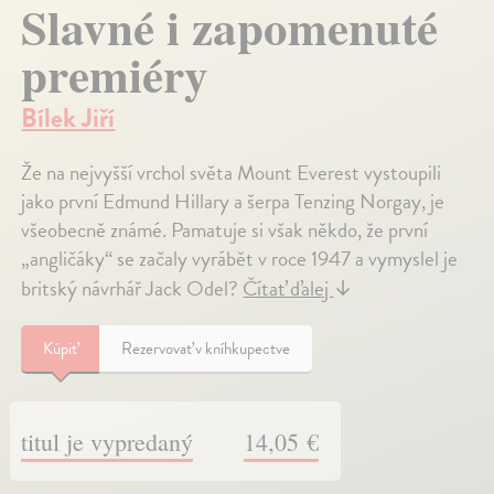
Slavné i zapomenuté
premiéry
Bílek Jiří
Že na nejvyšší vrchol světa Mount Everest vystoupili
jako první Edmund Hillary a šerpa Tenzing Norgay, je
všeobecně známé. Pamatuje si však někdo, že první
„angličáky“ se začaly vyrábět v roce 1947 a vymyslel je
britský návrhář Jack Odel?
Čítať ďalej
↓
Kúpiť
Rezervovať v kníhkupectve
titul je vypredaný
14,05 €