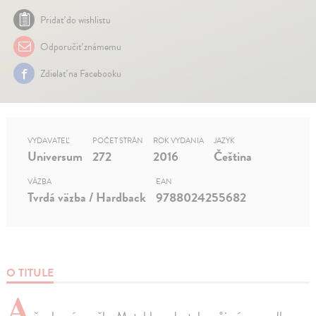
Pridať do wishlistu
Odporučiť známemu
Zdielať na Facebooku
VYDAVATEĽ
POČET STRÁN
ROK VYDANIA
JAZYK
Universum
272
2016
Čeština
VÄZBA
EAN
Tvrdá väzba / Hardback
9788024255682
O TITULE
A