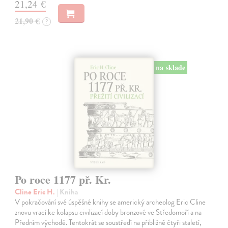
21,24 €
21,90 €
?
na sklade
Po roce 1177 př. Kr.
Cline Eric H.
| Kniha
V pokračování své úspěšné knihy se americký archeolog Eric Cline
znovu vrací ke kolapsu civilizací doby bronzové ve Středomoří a na
Předním východě. Tentokrát se soustředí na přibližně čtyři staletí,