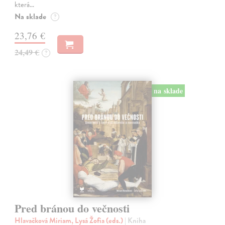
která…
Na sklade
?
23,76 €
24,49 €
?
na sklade
Pred bránou do večnosti
Hlavačková Miriam, Lysá Žofia (eds.)
| Kniha