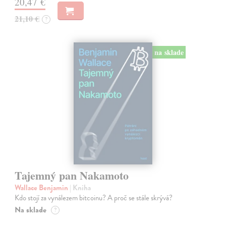
20,47 €
21,10 €
?
na sklade
Tajemný pan Nakamoto
Wallace Benjamin
| Kniha
Kdo stojí za vynálezem bitcoinu? A proč se stále skrývá?
Na sklade
?