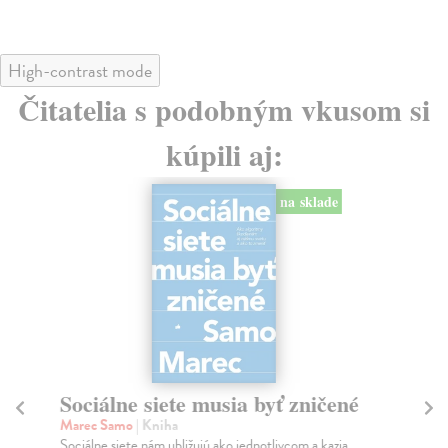
High-contrast mode
Čitatelia s podobným vkusom si
kúpili aj:
na sklade
Sociálne siete musia byť zničené
S
K
Marec Samo
| Kniha
Sociálne siete nám ubližujú ako jednotlivcom a kazia
Mik