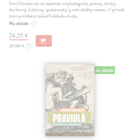
Smrť človeka má od nepamäti svoj biologický, právny, etický,
duchovný, kultúrny, spoločenský aj individuálny rozmer. V prírode
tvorí prirodzenú súčasť kolobehu života.
Na sklade
?
24,25 €
25,00 €
?
na sklade