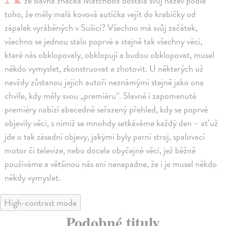
že slavná značka Matchbox dostala svůj název podle
toho, že měly malá kovová autíčka vejít do krabičky od
zápalek vyráběných v Sušici? Všechno má svůj začátek,
všechno se jednou stalo poprvé a stejně tak všechny věci,
které nás obklopovaly, obklopují a budou obklopovat, musel
někdo vymyslet, zkonstruovat a zhotovit. U některých už
navždy zůstanou jejich autoři neznámými stejně jako ona
chvíle, kdy měly svou „premiéru“. Slavné i zapomenuté
premiéry nabízí abecedně seřazený přehled, kdy se poprvé
objevily věci, s nimiž se mnohdy setkáváme každý den – ať už
jde o tak zásadní objevy, jakými byly parní stroj, spalovací
motor či televize, nebo docela obyčejné věci, jež běžně
používáme a většinou nás ani nenapadne, že i je musel někdo
někdy vymyslet.
High-contrast mode
Podobné tituly