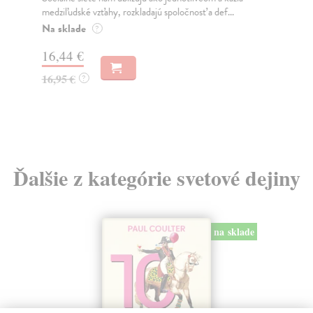
medziľudské vzťahy, rozkladajú spoločnosť a def...
Mon
o k
Na sklade
?
Na
16,44 €
23
16,95 €
?
24
Ďalšie z kategórie svetové dejiny
na sklade