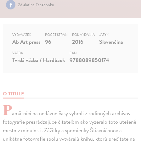
Zdielať na Facebooku
VYDAVATEĽ
POČET STRÁN
ROK VYDANIA
JAZYK
Ab Art press
96
2016
Slovenčina
VÄZBA
EAN
Tvrdá väzba / Hardback
9788089850174
O TITULE
P
amätníci na nedávne časy vybrali z rodinných archívov
fotografie prezrádzajúce čitateľom ako vyzeralo toto utešené
mesto v minulosti. Zážitky a spomienky Štiavničanov a
unikátne fotografie spolu vytvárajú knihu, ktorú prečítate na