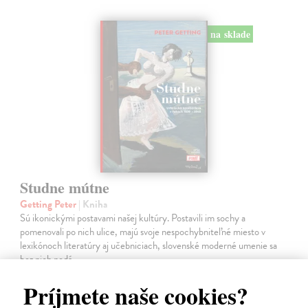
na sklade
Studne mútne
Getting Peter
| Kniha
Sú ikonickými postavami našej kultúry. Postavili im sochy a
pomenovali po nich ulice, majú svoje nespochybniteľné miesto v
lexikónoch literatúry aj učebniciach, slovenské moderné umenie sa
bez nich nedá…
Na sklade
?
Príjmete naše cookies?
23,66 €