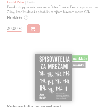
Frankl Peter
| Kniha
Pražské stopy sa volá nová kniha Petra Frankla. Píše v nej o židoch zo
Žiliny, ktorí študovali a pôsobili v terajšom hlavnom meste ČR.
Na sklade
?
20,00 €
na sklade
novinka
Spisovatelia za mrežami