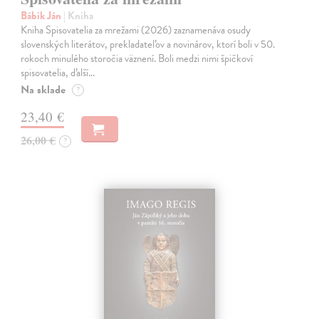
Bábik Ján
| Kniha
Kniha Spisovatelia za mrežami (2026) zaznamenáva osudy
slovenských literátov, prekladateľov a novinárov, ktorí boli v 50.
rokoch minulého storočia väznení. Boli medzi nimi špičkoví
spisovatelia, ďalší…
Na sklade
?
23,40 €
26,00 €
?