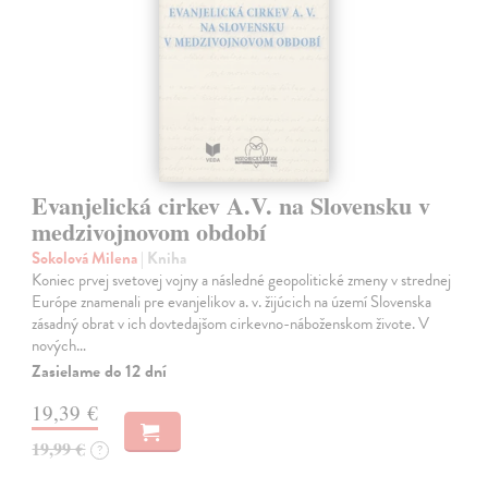
Evanjelická cirkev A.V. na Slovensku v
medzivojnovom období
Sokolová Milena
| Kniha
Koniec prvej svetovej vojny a následné geopolitické zmeny v strednej
Európe znamenali pre evanjelikov a. v. žijúcich na území Slovenska
zásadný obrat v ich dovtedajšom cirkevno-náboženskom živote. V
nových…
Zasielame do 12 dní
19,39 €
19,99 €
?