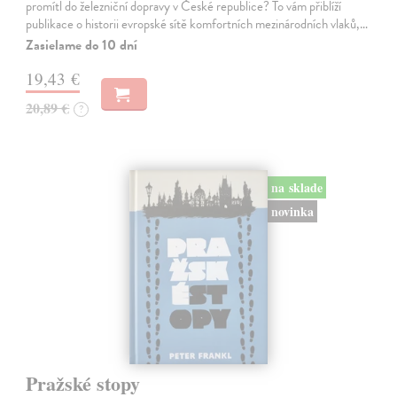
promítl do železniční dopravy v České republice? To vám přiblíží
publikace o historii evropské sítě komfortních mezinárodních vlaků,…
Zasielame do 10 dní
19,43 €
20,89 €
?
na sklade
novinka
Pražské stopy