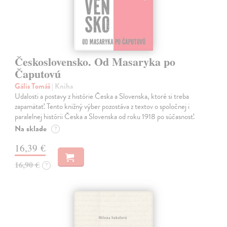
Československo. Od Masaryka po
Čaputovú
Gális Tomáš
| Kniha
Udalosti a postavy z histórie Česka a Slovenska, ktoré si treba
zapamätať. Tento knižný výber pozostáva z textov o spoločnej i
paralelnej histórii Česka a Slovenska od roku 1918 po súčasnosť.
Na sklade
?
16,39 €
16,90 €
?