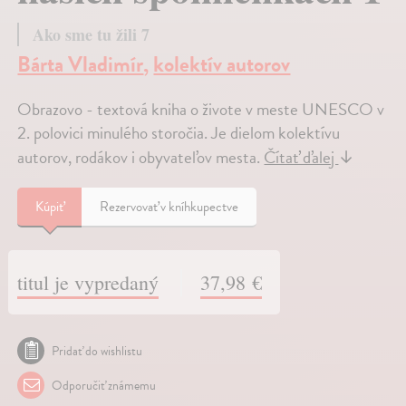
Ako sme tu žili 7
Bárta Vladimír
,
kolektív autorov
Obrazovo - textová kniha o živote v meste UNESCO v
2. polovici minulého storočia. Je dielom kolektívu
autorov, rodákov i obyvateľov mesta.
Čítať ďalej
↓
Kúpiť
Rezervovať v kníhkupectve
titul je vypredaný
37,98 €
Pridať do wishlistu
Odporučiť známemu