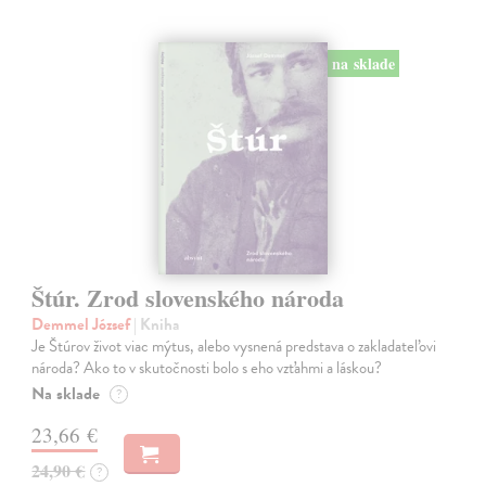
na sklade
Štúr. Zrod slovenského národa
Demmel József
| Kniha
Je Štúrov život viac mýtus, alebo vysnená predstava o zakladateľovi
národa? Ako to v skutočnosti bolo s eho vzťahmi a láskou?
Na sklade
?
23,66 €
24,90 €
?