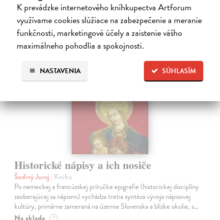
K prevádzke internetového kníhkupectva Artforum
24,90 €
?
využívame cookies slúžiace na zabezpečenie a meranie
funkčnosti, marketingové účely a zaistenie vášho
maximálneho pohodlia a spokojnosti.
na sklade
NASTAVENIA
SÚHLASÍM
Historické nápisy a ich nosiče
Šedivý Juraj
| Kniha
Po nemeckej a francúzskej príručke epigrafie (historickej disciplíny
zaoberajúcej sa nápismi) vychádza tretia syntéza vývoja nápisovej
kultúry, primárne zameraná na územie Slovenska a blízke okolie, s…
Na sklade
?