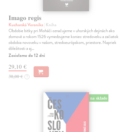
Imago regis
Kucharská Veronika
| Kniha
Obdobie bitky pri Moháči označujeme v uhorských dejinách ako
zlomové a rokom 1526 vymedzujeme koniec stredoveku a začiatok
obdobia novoveku v našom, stredoeurópskom, priestore. Napriek
dôležitosti a aj…
Zasielame do 12 dní
29,10 €
30,00 €
?
na sklade