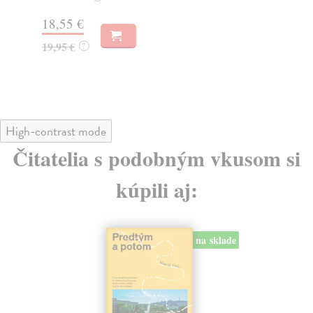
Za
31,21 €
2
32,85 €
?
2
High-contrast mode
Čitatelia s podobným vkusom si
kúpili aj:
na sklade