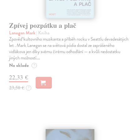
Zpívej pozpátku a plač
Lanegan Mark
| Kniha
Zpověď kultovního muzikanta a příběh rocku v Seattlu devadesátých
let . Mark Lanegan se na světová pódia dostal ze zaprášeného
vidlákova jen díky svému čirému odhodlání — a kvůli nedostatku
jiných možností.…
Na sklade
?
22,33 €
23,50 €
?