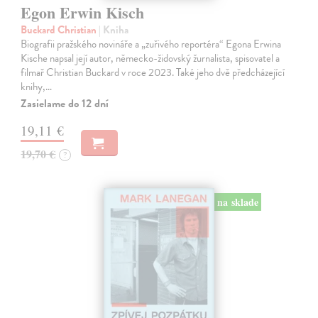
Egon Erwin Kisch
Buckard Christian
| Kniha
Biografii pražského novináře a „zuřivého reportéra“ Egona Erwina
Kische napsal její autor, německo-židovský žurnalista, spisovatel a
filmař Christian Buckard v roce 2023. Také jeho dvě předcházející
knihy,…
Zasielame do 12 dní
19,11 €
19,70 €
?
na sklade