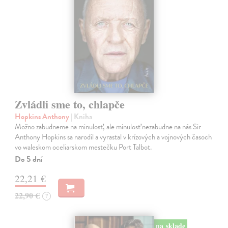
Zvládli sme to, chlapče
Hopkins Anthony
| Kniha
Možno zabudneme na minulosť, ale minulosť nezabudne na nás Sir
Anthony Hopkins sa narodil a vyrastal v krízových a vojnových časoch
vo waleskom oceliarskom mestečku Port Talbot.
Do 5 dní
22,21 €
22,90 €
?
na sklade