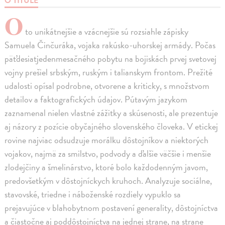
O TITULE
O
to unikátnejšie a vzácnejšie sú rozsiahle zápisky
Samuela Činčuráka, vojaka rakúsko-uhorskej armády. Počas
päťdesiatjedenmesačného pobytu na bojiskách prvej svetovej
vojny prešiel srbským, ruským i talianskym frontom. Prežité
udalosti opísal podrobne, otvorene a kriticky, s množstvom
detailov a faktografických údajov. Pútavým jazykom
zaznamenal nielen vlastné zážitky a skúsenosti, ale prezentuje
aj názory z pozície obyčajného slovenského človeka. V etickej
rovine najviac odsudzuje morálku dôstojníkov a niektorých
vojakov, najmä za smilstvo, podvody a ďalšie väčšie i menšie
zlodejčiny a šmelinárstvo, ktoré bolo každodenným javom,
predovšetkým v dôstojníckych kruhoch. Analyzuje sociálne,
stavovské, triedne i náboženské rozdiely vypuklo sa
prejavujúce v blahobytnom postavení generality, dôstojníctva
a čiastočne aj poddôstojníctva na jednej strane, na strane