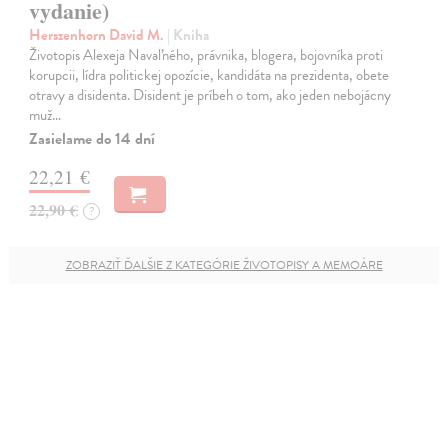
vydanie)
Herszenhorn David M.
| Kniha
Životopis Alexeja Navaľného, právnika, blogera, bojovníka proti
korupcii, lídra politickej opozície, kandidáta na prezidenta, obete
otravy a disidenta. Disident je príbeh o tom, ako jeden nebojácny
muž…
Zasielame do 14 dní
22,21 €
22,90 €
?
ZOBRAZIŤ ĎALŠIE Z KATEGÓRIE ŽIVOTOPISY A MEMOÁRE