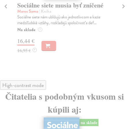
Sociálne siete musia byť zničené
S
K
Marec Samo
| Kniha
Sociálne siete nám ubližujú ako jednotlivcom a kazia
Mik
medziľudské vzťahy, rozkladajú spoločnosť a def...
Mon
o k
Na sklade
?
Na
16,44 €
23
16,95 €
?
24
High-contrast mode
Čitatelia s podobným vkusom si
kúpili aj:
na sklade