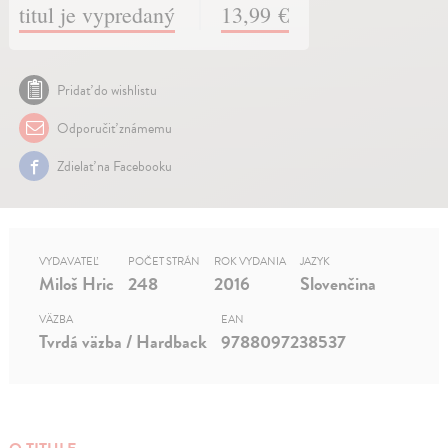
titul je vypredaný
13,99 €
Pridať do wishlistu
Odporučiť známemu
Zdielať na Facebooku
VYDAVATEĽ
POČET STRÁN
ROK VYDANIA
JAZYK
Miloš Hric
248
2016
Slovenčina
VÄZBA
EAN
Tvrdá väzba / Hardback
9788097238537