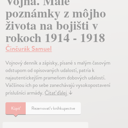
Vojna. Malé
poznámky z môjho
života na bojišti v
rokoch 1914 - 1918
Činčurák Samuel
Vojnový denník a zápisky, písané s malým časovým
odstupom od opisovaných udalostí, patria k
najautentickejším prameňom dobových udalostí.
Väčšinou ich po sebe zanechávajú vysokopostavení
príslušníci armády.
Čítať ďalej
↓
Kúpiť
Rezervovať v kníhkupectve