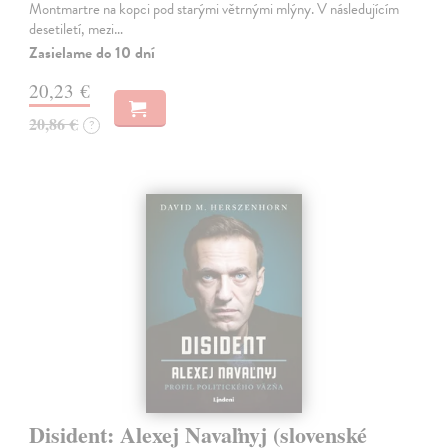
Montmartre na kopci pod starými větrnými mlýny. V následujícím
desetiletí, mezi…
Zasielame do 10 dní
20,23 €
20,86 €
?
Disident: Alexej Navaľnyj (slovenské