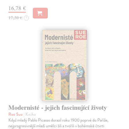
16,78 €
17,30 €
?
Modernisté - jejich fascinující životy
Roe Sue
| Kniha
Když mladý Pablo Picasso dorazil roku 1900 poprvé do Paříže,
nejprogresivnější mladí umělci žili a tvořili v bohémské čtvrti