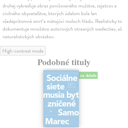
druhej vykresľuje obraz ponižovaného mužstva, zajatcov a
civilného obyvateľstva, ktorých údelom bola len
všadeprítomná smrť a mátajúci moloch hladu. Realisticky to
dokumentuje množstvo autorových otrasných svedectiev, až
naturalistických obrázkov.
High-contrast mode
Podobné tituly
na sklade