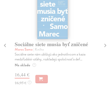
Sociálne siete musia byť zničené
S
K
Marec Samo
| Kniha
Sociálne siete nám ubližujú ako jednotlivcom a kazia
Mik
medziľudské vzťahy, rozkladajú spoločnosť a def...
Mon
o k
Na sklade
?
Na
16,44 €
23
16,95 €
?
24