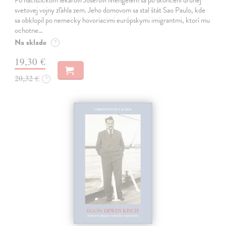
svetovej vojny zľahla zem. Jeho domovom sa stal štát Sao Paulo, kde
sa obklopil po nemecky hovoriacimi európskymi imigrantmi, ktorí mu
ochotne…
Na sklade
?
19,30 €
20,32 €
?