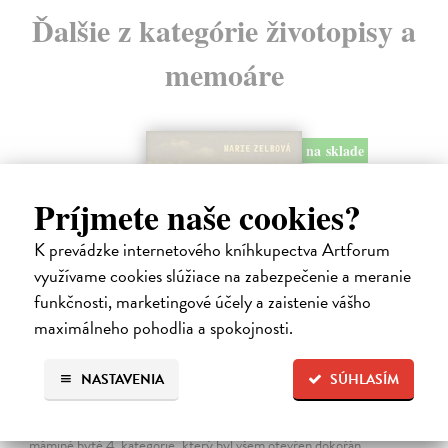
Ďalšie z kategórie životopisy a
memoáre
na sklade
Príjmete naše cookies?
K prevádzke internetového kníhkupectva Artforum
využívame cookies slúžiace na zabezpečenie a meranie
funkčnosti, marketingové účely a zaistenie vášho
maximálneho pohodlia a spokojnosti.
Táňa / Praha 3 / Žižkov
NASTAVENIA
SÚHLASÍM
Zelbová Marie
| Kniha
Nikdy jsme nebyli úplně standardní žižkovská rodina. Vítejte v
mámině bytě 4. kategorie, který byl všem otevřen dokořán.