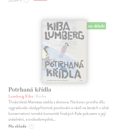
na sklade
Potrhaná křídla
Lumberg Kiba
| Kniha
Třináctiletá Memesa utekla z domova. Na konci prvního dílu
vygradovalo všudypřítomné ponižování a násilí na ženách v silně
konzervativní romské komunitě finských Kale pokusem o její
znásilnění, a svobodomyslná…
Na sklade
?