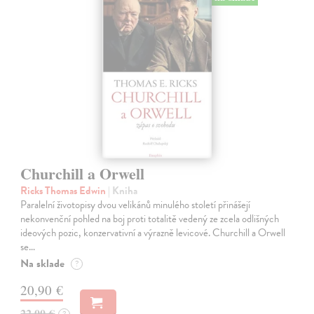
Churchill a Orwell
Ricks Thomas Edwin
| Kniha
Paralelní životopisy dvou velikánů minulého století přinášejí
nekonvenční pohled na boj proti totalitě vedený ze zcela odlišných
ideových pozic, konzervativní a výrazně levicové. Churchill a Orwell
se…
Na sklade
?
20,90 €
22,00 €
?