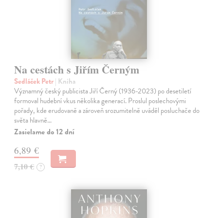
Na cestách s Jiřím Černým
Sedláček Petr
| Kniha
Významný český publicista Jiří Černý (1936-2023) po desetiletí
formoval hudební vkus několika generací. Proslul poslechovými
pořady, kde erudovaně a zároveň srozumitelně uváděl posluchače do
světa hlavně…
Zasielame do 12 dní
6,89 €
7,10 €
?