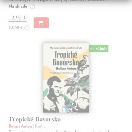
Na sklade
?
12,92 €
13,60 €
?
na sklade
Tropické Bavorsko
Betina Anton
| Kniha
Po nacistickom lekárovi Josefovi Mengelem sa po skončení druhej