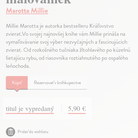
Marotta Millie
Millie Marotta je autorka bestselleru Kráľovstvo
zvierat.Vo svojej najnovšej knihe vám Millie prináša na
vymaľovávanie svoj výber nezvyčajných a fascinujúcich
zvierat. Od rozkošného tučniaka žltohlavého po kúzelnú
lietajúcu rybu, od riasovníka roztiahnutého po ospalého
leňochoda.
Kúpiť
Rezervovať v kníhkupectve
titul je vypredaný
5,90 €
Pridať do wishlistu