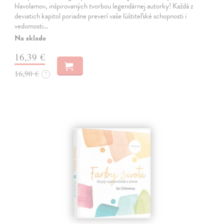
hlavolamov, inšpirovaných tvorbou legendárnej autorky! Každá z
deviatich kapitol poriadne preverí vaše lúštiteľské schopnosti i
vedomosti…
Na sklade
16,39 €
16,90 €
?