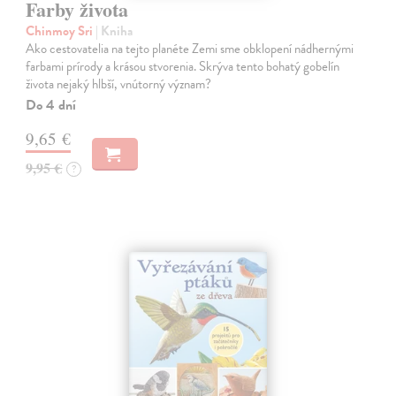
Farby života
Chinmoy Sri
| Kniha
Ako cestovatelia na tejto planéte Zemi sme obklopení nádhernými
farbami prírody a krásou stvorenia. Skrýva tento bohatý gobelín
života nejaký hlbší, vnútorný význam?
Do 4 dní
9,65 €
9,95 €
?