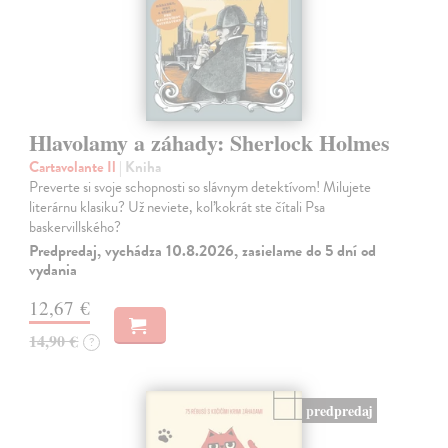
Hlavolamy a záhady: Sherlock Holmes
Cartavolante Il
| Kniha
Preverte si svoje schopnosti so slávnym detektívom! Milujete
literárnu klasiku? Už neviete, koľkokrát ste čítali Psa
baskervillského?
Predpredaj, vychádza 10.8.2026, zasielame do 5 dní od
vydania
12,67 €
14,90 €
?
predpredaj