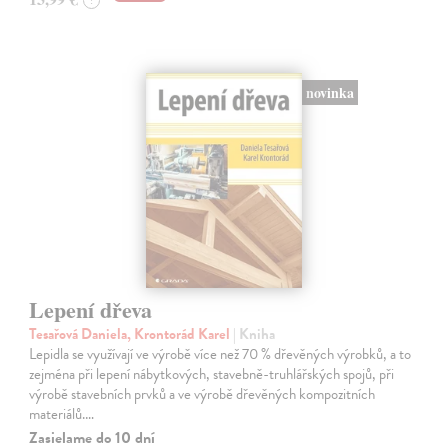
novinka
Lepení dřeva
Tesařová Daniela, Krontorád Karel
| Kniha
Lepidla se využívají ve výrobě více než 70 % dřevěných výrobků, a to
zejména při lepení nábytkových, stavebně-truhlářských spojů, při
výrobě stavebních prvků a ve výrobě dřevěných kompozitních
materiálů.…
Zasielame do 10 dní