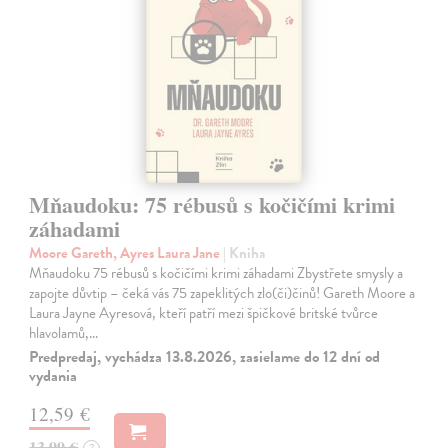
Mňaudoku: 75 rébusů s kočičími krimi
záhadami
Moore Gareth, Ayres Laura Jane
| Kniha
Mňaudoku 75 rébusů s kočičími krimi záhadami Zbystřete smysly a
zapojte důvtip – čeká vás 75 zapeklitých zlo(či)činů! Gareth Moore a
Laura Jayne Ayresová, kteří patří mezi špičkové britské tvůrce
hlavolamů,…
Predpredaj, vychádza 13.8.2026, zasielame do 12 dní od
vydania
12,59 €
13,99 €
?