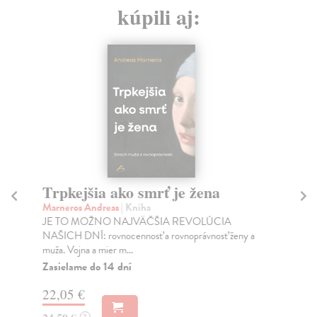
kúpili aj:
Trpkejšia ako smrť je žena
P
Marneros Andreas
| Kniha
Bor
JE TO MOŽNO NAJVÄČŠIA REVOLÚCIA
Tát
NAŠICH DNÍ: rovnocennosť a rovnoprávnosť ženy a
Bor
muža. Vojna a mier m...
Na
Zasielame do 14 dní
18
22,05 €
19