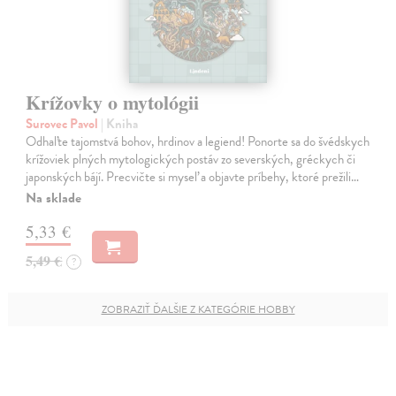
Krížovky o mytológii
Surovec Pavol
| Kniha
Odhaľte tajomstvá bohov, hrdinov a legiend! Ponorte sa do švédskych
krížoviek plných mytologických postáv zo severských, gréckych či
japonských bájí. Precvičte si myseľ a objavte príbehy, ktoré prežili…
Na sklade
5,33 €
5,49 €
?
ZOBRAZIŤ ĎALŠIE Z KATEGÓRIE HOBBY