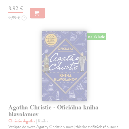
8,92 €
9,59 €
?
na sklade
Agatha Christie - Oficiálna kniha
hlavolamov
Christie Agatha
| Kniha
Vstúpte do sveta Agathy Christie v novej zbierke zložitých rébusov a