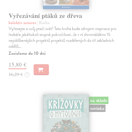
Vyřezávání ptáků ze dřeva
kolektív autorov
| Kniha
Vyřezejte si svůj ptačí svět! Tato kniha bude zdrojem inspirace pro
řezbáře jakéhokoli stupně pokročilosti. Je v ní shromážděno 15
nejoblíbenějších projektů projektů rozdělených do tří základních
oddílů…
Zasielame do 10 dní
15,80 €
16,29 €
?
na sklade
novinka