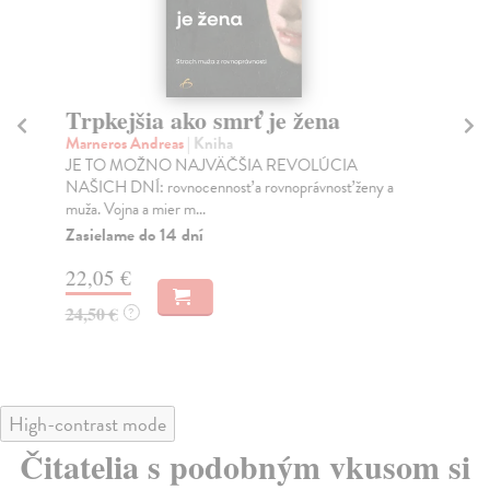
Trpkejšia ako smrť je žena
P
Marneros Andreas
| Kniha
Bor
JE TO MOŽNO NAJVÄČŠIA REVOLÚCIA
Tát
NAŠICH DNÍ: rovnocennosť a rovnoprávnosť ženy a
Bor
muža. Vojna a mier m...
Na
Zasielame do 14 dní
18
22,05 €
19
24,50 €
?
High-contrast mode
Čitatelia s podobným vkusom si