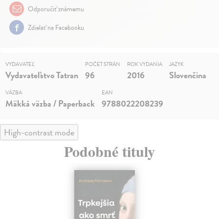
Odporučiť známemu
Zdielať na Facebooku
VYDAVATEĽ
POČET STRÁN
ROK VYDANIA
JAZYK
Vydavateľstvo Tatran
96
2016
Slovenčina
VÄZBA
EAN
Mäkká väzba / Paperback
9788022208239
High-contrast mode
Podobné tituly