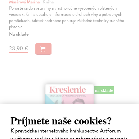
Masárová Marína
| Kniha
Ponorte sa do sveta vlny a vlastnoručne vyrobených plstených
vecičiek. Kniha obsahuje informácie o druhoch vlny a potrebných
pomôckach, taktiež podrobne popisuje základné techniky suchého
plstenia.
Na sklade
28,90 €
na sklade
Príjmete naše cookies?
K prevádzke internetového kníhkupectva Artforum
využívame cookies slúžiace na zabezpečenie a meranie