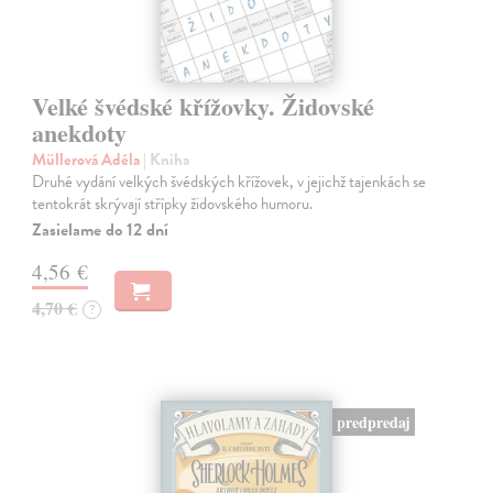
Velké švédské křížovky. Židovské
anekdoty
Müllerová Adéla
| Kniha
Druhé vydání velkých švédských křížovek, v jejichž tajenkách se
tentokrát skrývají střípky židovského humoru.
Zasielame do 12 dní
4,56 €
4,70 €
?
predpredaj