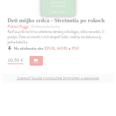
Deti môjho srdca - Stretnutia po rokoch
Pažitná Peggy
| Elektronická kniha
Keď sa prišli liečiť na oddelenie detskej onkológie, nikto nevedel, či
prežijú. Dnes sú mnohí z nich dospelí ľudia, rodičia, ba dokonca aj
jedna babička.
Na stiahnutie ako
EPUB
,
MOBI
a
PDF
10,50 €
ZOBRAZIŤ ĎALŠIE Z KATEGÓRIE ŽIVOTOPISY A MEMOÁRE