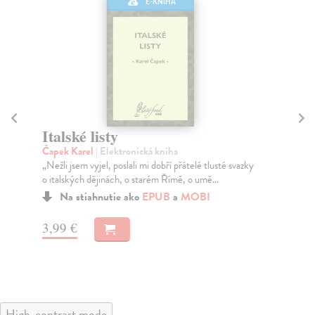
E-KNIHA
Italské listy
R
Čapek Karel
| Elektronická kniha
Rak
„Nežli jsem vyjel, poslali mi dobří přátelé tlusté svazky
Zro
o italských dějinách, o starém Římě, o umě...
tal
Na stiahnutie ako
EPUB
a
MOBI
3,99 €
7,
High-contrast mode