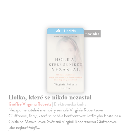
E-KNIHA
novinka
Holka, které se nikdo nezastal
Giuffre Virginia Roberts
| Elektronická kniha
Nezapomenutelné memoáry zesnulé Virginie Robertsové
Giuffreové, ženy, která se nebála konfrontovat Jeffreyho Epsteina a
Ghislaine Maxwellovou Svět zná Virginii Robertsovou Giuffreovou
jako nejkurážnější…