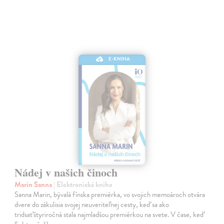
E-KNIHA
Nádej v našich činoch
Marin Sanna
| Elektronická kniha
Sanna Marin, bývalá fínska premiérka, vo svojich memoároch otvára
dvere do zákulisia svojej neuveriteľnej cesty, keď sa ako
tridsaťštyriročná stala najmladšou premiérkou na svete. V čase, keď