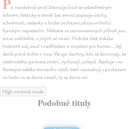
P
o manželově smrti bilancuje život se sebestředným
sobcem, fakticky a téměř bez emocí popisuje ústrky,
schválnosti, nadávky a hrubé zacházení,občas vrcholící
fyzickým napadením. Některé ze zaznamenaných příhod jsou
sotva uvěřitelné, z jiných až mrazí. Hrdinka však dokáže
hodnotit svůj osud s nadhledem a smyslem pro humor... Její
deník právě držíte v ruce. Varuje všechny, kdo se domnívají, že
násilnického partnera změní, vychovají, polepší. Apeluje i na
lhostejné svědky domácího násilí, kteří nezasahují s poukazem
na heslo co se doma navaří, to se doma sní.
High-contrast mode
Podobné tituly