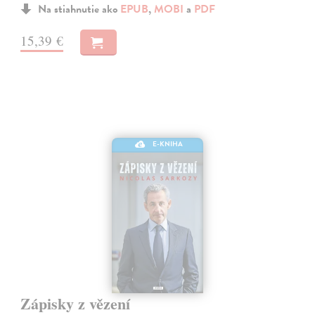
Na stiahnutie ako
EPUB
,
MOBI
a
PDF
15,39 €
E-KNIHA
Zápisky z vězení