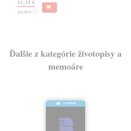
11,35 €
Za
11,70 €
?
15
16
Ďalšie z kategórie životopisy a
memoáre
E-KNIHA