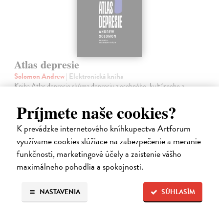
Atlas depresie
Solomon Andrew
| Elektronická kniha
Kniha Atlas depresie skúma depresiu z osobného, kultúrneho a
odborného hľadiska. Andrew Solomon čerpá z vlastnej skúsenosti s
chorobou, z rozhovorov s ľuďmi s depresiou, ale aj osobnosťami z
Príjmete naše cookies?
lekárskeho,…
Na stiahnutie ako
EPUB
,
MOBI
a
PDF
K prevádzke internetového kníhkupectva Artforum
využívame cookies slúžiace na zabezpečenie a meranie
27,99 €
funkčnosti, marketingové účely a zaistenie vášho
maximálneho pohodlia a spokojnosti.
NASTAVENIA
SÚHLASÍM