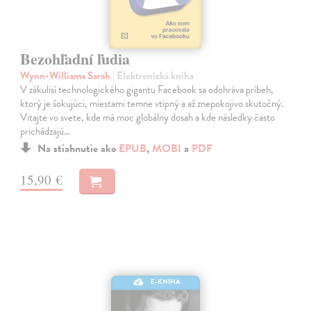
Bezohľadní ľudia
Wynn-Williams Sarah
| Elektronická kniha
V zákulisí technologického gigantu Facebook sa odohráva príbeh,
ktorý je šokujúci, miestami temne vtipný a až znepokojivo skutočný.
Vitajte vo svete, kde má moc globálny dosah a kde následky často
prichádzajú…
Na stiahnutie ako
EPUB
,
MOBI
a
PDF
15,90 €
E-KNIHA