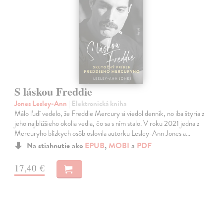
S láskou Freddie
Jones Lesley-Ann
| Elektronická kniha
Málo ľudí vedelo, že Freddie Mercury si viedol denník, no iba štyria z
jeho najbližšieho okolia vedia, čo sa s ním stalo. V roku 2021 jedna z
Mercuryho blízkych osôb oslovila autorku Lesley-Ann Jones a…
Na stiahnutie ako
EPUB
,
MOBI
a
PDF
17,40 €