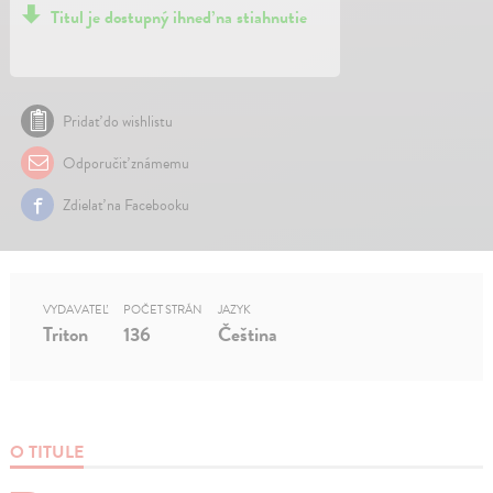
Titul je dostupný ihneď na stiahnutie
Pridať do wishlistu
Odporučiť známemu
Zdielať na Facebooku
VYDAVATEĽ
POČET STRÁN
JAZYK
Triton
136
Čeština
O TITULE