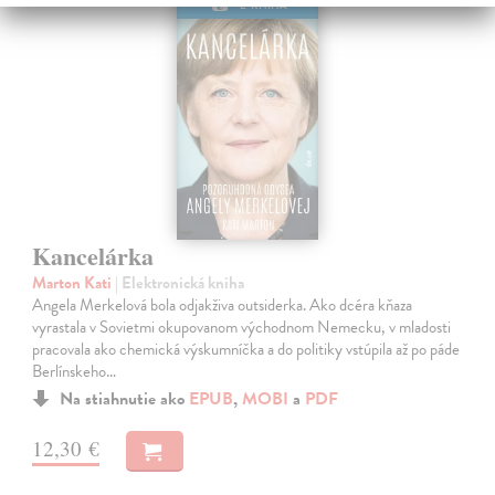
E-KNIHA
Kancelárka
Marton Kati
| Elektronická kniha
Angela Merkelová bola odjakživa outsiderka. Ako dcéra kňaza
vyrastala v Sovietmi okupovanom východnom Nemecku, v mladosti
pracovala ako chemická výskumníčka a do politiky vstúpila až po páde
Berlínskeho…
Na stiahnutie ako
EPUB
,
MOBI
a
PDF
12,30 €