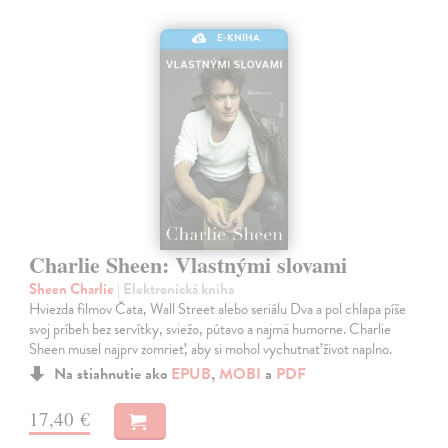
E-KNIHA
Charlie Sheen: Vlastnými slovami
Sheen Charlie
| Elektronická kniha
Hviezda filmov Čata, Wall Street alebo seriálu Dva a pol chlapa píše
svoj príbeh bez servítky, sviežo, pútavo a najmä humorne. Charlie
Sheen musel najprv zomrieť, aby si mohol vychutnať život naplno.
Na stiahnutie ako
EPUB
,
MOBI
a
PDF
17,40 €