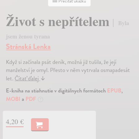
Prečítať ukážku
Život s nepřítelem
Byla
jsem ženou tyrana
Stránská Lenka
Když si začínala psát deník, možná již tušila, že její
manželství je omyl. Přesto v něm vytrvala osmapadesát
let.
Čítať ďalej
↓
E-kniha na stiahnutie v digitálnych formátoch
EPUB
,
MOBI
a
PDF
?
4,20 €