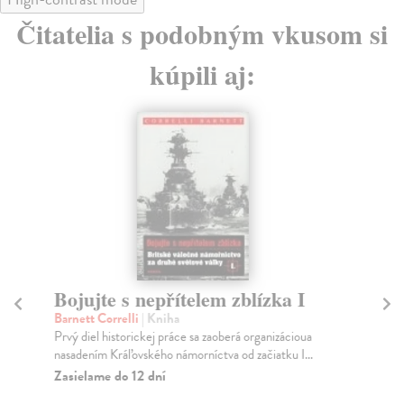
Čitatelia s podobným vkusom si
kúpili aj:
Bojujte s nepřítelem zblízka I
T
ta
Barnett Correlli
| Kniha
Prvý diel historickej práce sa zaoberá organizácioua
Gla
nasadením Kráľovského námorníctva od začiatku I...
Pau
vys
Zasielame do 12 dní
jmé