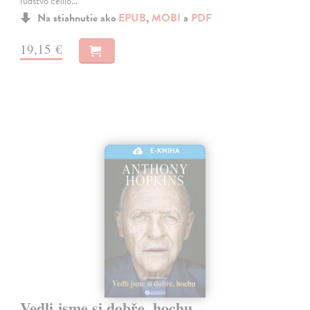
ľudstvo čelilo…
Na stiahnutie ako
EPUB
,
MOBI
a
PDF
19,15 €
E-KNIHA
Vedli jsme si dobře, hochu