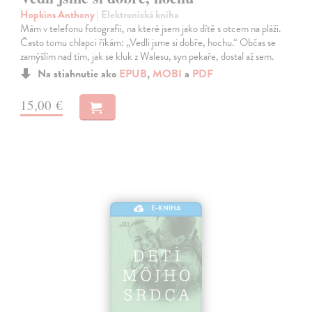
Hopkins Anthony
| Elektronická kniha
Mám v telefonu fotografii, na které jsem jako dítě s otcem na pláži.
Často tomu chlapci říkám: „Vedli jsme si dobře, hochu.“ Občas se
zamýšlím nad tím, jak se kluk z Walesu, syn pekaře, dostal až sem.
Na stiahnutie ako
EPUB
,
MOBI
a
PDF
15,00 €
E-KNIHA