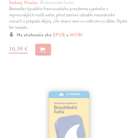
Sarkozy Nicolas
| Elektronická kniha
Bestseller bývalého francouzského prezidenta a jednoho z
nejmocnějších mužů světa, jehož zatčení vzbudilo mezinárodní
rozruch a přepsalo dějiny „Ve vězení není co vidět ani co dělat. Slyšet
lze naopak…
Na stiahnutie ako
EPUB
a
MOBI
10,39 €
E-KNIHA