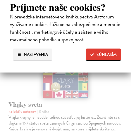
Príjmete naše cookies?
16,10 €
16,95 €
?
K prevádzke internetového kníhkupectva Artforum
využívame cookies slúžiace na zabezpečenie a meranie
funkčnosti, marketingové účely a zaistenie vášho
maximálneho pohodlia a spokojnosti.
NASTAVENIA
SÚHLASÍM
Vlajky sveta
kolektív autorov
| Kniha
Vlajka krajiny je neoddeliteľnou súčasťou jej histórie... Zoznámte sa s
vlajkami 197 štátov sveta uznaných Organizáciou Spojených národov.
Každej krajine je venovaná dvojstrana, na ktorej nájdete skrátenú…