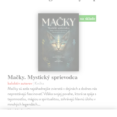
na sklade
Mačky. Mystický sprievodca
kolektív autorov
| Kniha
Mačky sú azda najzáhadnejšie zvieratá v dejinách a dodnes nás
neprestávajú fascinovať. Vďaka svojej povahe, ktorá sa spája s
tajomnosťou, mágiou a spiritualitou, zohrávajú hlavnú úlohu v
mnohých legendách.…
Na sklade
?