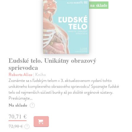
na sklade
Ľudské telo. Unikátny obrazový
sprievodca
Roberts Alice
| Kniha
Zoznámte sa s ľudským telom v 3. aktualizovanom vydaní tohto
unikátneho komplexného obrazového sprievodcu! Spoznajte ľudské
telo od najmenších súčastí bunky až po zložité orgánové sústavy.
Preskúmajte…
Na sklade
?
70,71 €
72,90 €
?