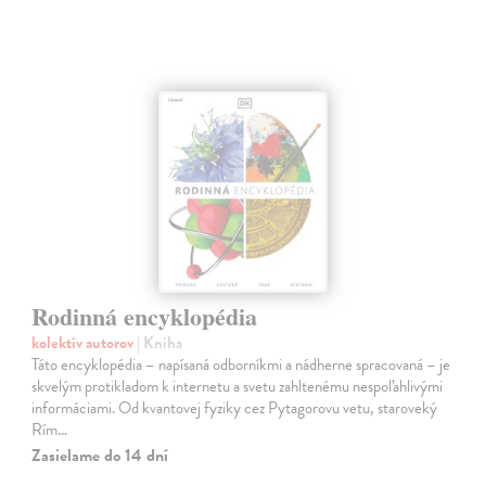
Rodinná encyklopédia
kolektív autorov
| Kniha
Táto encyklopédia – napísaná odborníkmi a nádherne spracovaná – je
skvelým protikladom k internetu a svetu zahltenému nespoľahlivými
informáciami. Od kvantovej fyziky cez Pytagorovu vetu, staroveký
Rím…
Zasielame do 14 dní