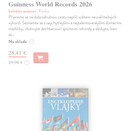
Guinness World Records 2026
kolektív autorov
| Kniha
Připravte se na dobrodružnou cestu napříč světem neuvěřitelných
výkonů. Seznamte se s nejchytřejšími a nejtalentovanějšími domácími
mazlíčky, obdivujte dechberoucí sportovní rekordy a sledujte, kam
až…
Na sklade
?
28,41 €
29,90 €
?