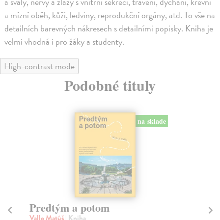
a svaly, nervy a žlázy s vnitřní sekrecí, trávení, dýchání, krevní
a mízní oběh, kůži, ledviny, reprodukční orgány, atd. To vše na
detailních barevných nákresech s detailními popisky. Kniha je
velmi vhodná i pro žáky a studenty.
High-contrast mode
Podobné tituly
na sklade
Město a jeho nejisté zdi
Tr
Murakami Haruki
| Kniha
Ma