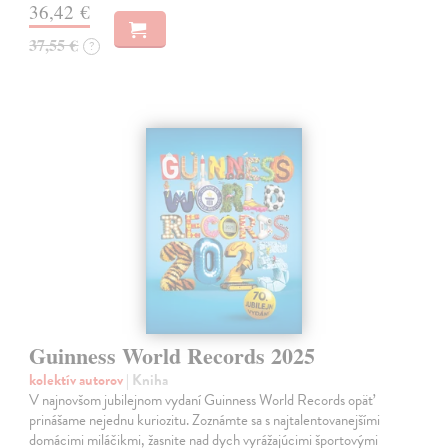
36,42 €
37,55 €
?
Guinness World Records 2025
kolektív autorov
| Kniha
V najnovšom jubilejnom vydaní Guinness World Records opäť
prinášame nejednu kuriozitu. Zoznámte sa s najtalentovanejšími
domácimi miláčikmi, žasnite nad dych vyrážajúcimi športovými