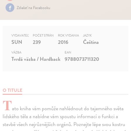
Zdielať na Facebooku
VYDAVATEĽ
POČET STRÁN
ROK VYDANIA
JAZYK
SUN
239
2016
Čeština
VÄZBA
EAN
Tvrdá väzba / Hardback
9788073711320
O TITULE
T
ato kniha vám pomůže nahlédnout do tajemného světa
lidského těla a nabídne vám spoustu informací o funkci a
stavbě všech nejrůznějších orgánů. Poznejte lépe svou kostru