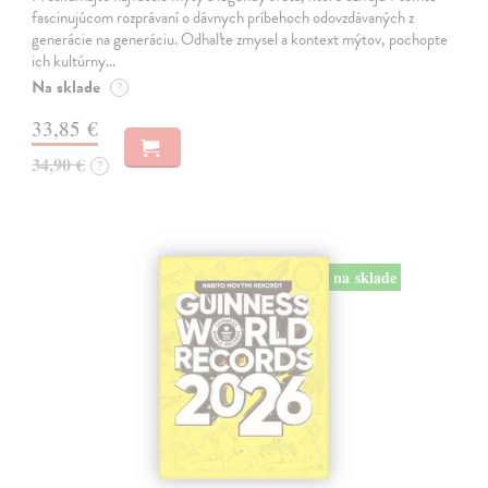
fascinujúcom rozprávaní o dávnych príbehoch odovzdávaných z
generácie na generáciu. Odhaľte zmysel a kontext mýtov, pochopte
ich kultúrny…
Na sklade
?
33,85 €
34,90 €
?
na sklade