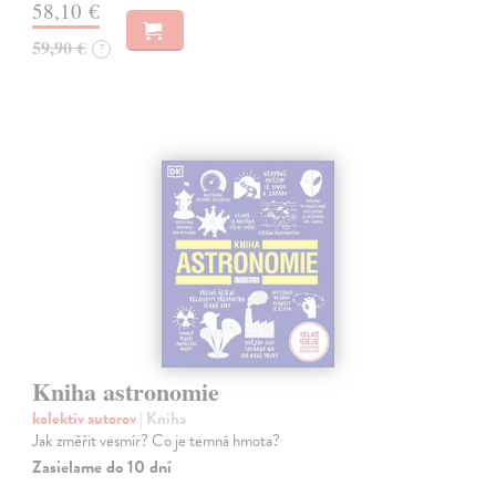
58,10 €
59,90 €
?
Kniha astronomie
kolektív autorov
| Kniha
Jak změřit vesmír? Co je temná hmota?
Zasielame do 10 dní