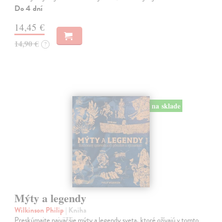
Do 4 dní
14,45 €
14,90 €
?
na sklade
Mýty a legendy
Wilkinson Philip
| Kniha
Preskúmajte najväčšie mýty a legendy sveta, ktoré ožívajú v tomto