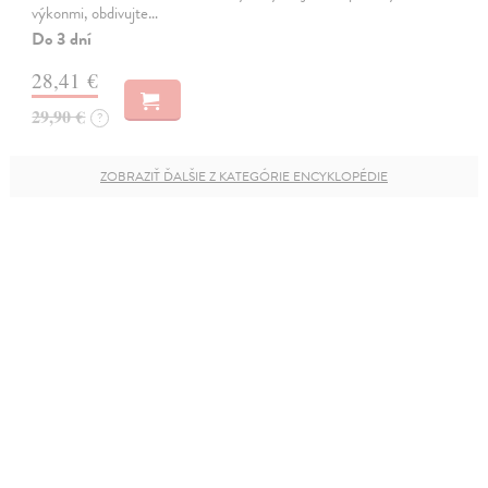
výkonmi, obdivujte…
Do 3 dní
28,41 €
29,90 €
?
ZOBRAZIŤ ĎALŠIE Z KATEGÓRIE ENCYKLOPÉDIE