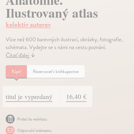
Ilustrovaný atlas
kolektív autorov
Více než 600 barevných ilustrací, obrázky, fotografie,
schémata. Vydejte se s námi na cestu poznání.
Čítať ďalej
↓
Kúpiť
Rezervovať v kníhkupectve
titul je vypredaný
16,40 €
Pridať do wishlistu
Odporučiť známemu