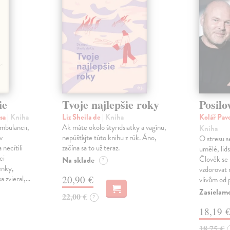
ie
Tvoje najlepšie roky
Posilo
isa
| Kniha
Liz Sheila de
| Kniha
Kolář Pave
ambulancii,
Ak máte okolo štyridsiatky a vagínu,
Kniha
v
nepúšťajte túto knihu z rúk. Áno,
O stresu s
 necítili
začína sa to už teraz.
umělé, lid
ci
Člověk se
Na sklade
?
enky,
vzdorovat
a zvieral,…
20,90 €
vlivům od 
Zasielam
22,00 €
?
18,19 
18,75 €