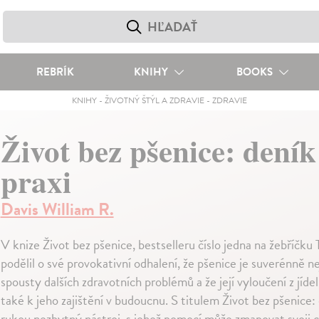
REBRÍK
KNIHY
BOOKS
KNIHY
-
ŽIVOTNÝ ŠTÝL A ZDRAVIE
-
ZDRAVIE
Život bez pšenice: dení
praxi
Davis William R.
V knize Život bez pšenice, bestselleru číslo jedna na žebříčk
podělil o své provokativní odhalení, že pšenice je suverénně
spousty dalších zdravotních problémů a že její vyloučení z jíde
také k jeho zajištění v budoucnu. S titulem Život bez pšenice:
rukou nezbytný nástroj, s jehož pomocí může zmapovat svoji ce