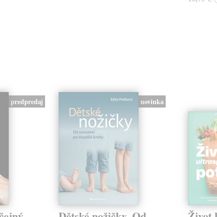
predpredaj
novinka
čejný
Dětské nožičky. Od
Život 