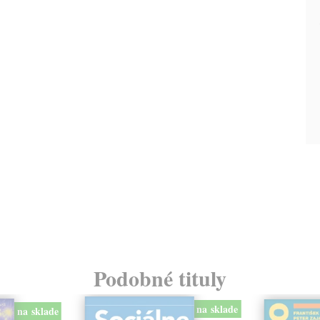
Podobné tituly
na sklade
na sklade