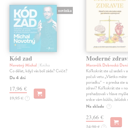
novinka
Kód zad
Moderné zdrav
Novotný Michal
| Kniha
Moravčík Debrecká Den
Co dělat, když vás bolí záda? Cvičit?
Koľkokrát ste už sedeli v 
počuli vetu „Všetko máte 
Do 4 dní
poriadku“ – a predsa ste sa
17,96 €
zdraví? Koľkokrát ste v no
prehadzovali v hlave myšli
19,95 €
?
srdce vám búšilo, žalúdok s
Na sklade
?
23,66 €
24,90 €
?