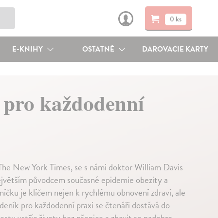
0 ks
E-KNIHY
OSTATNÉ
DAROVACIE KARTY
k pro každodenní
u The New York Times, se s námi doktor William Davis
 největším původcem současné epidemie obezity a
lníčku je klíčem nejen k rychlému obnovení zdraví, ale
 deník pro každodenní praxi se čtenáři dostává do
stu vstříc životu bez pšenice a zbavit se nadobro