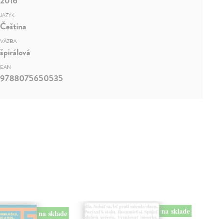
2016
JAZYK
Čeština
VÄZBA
špirálová
EAN
9788075650535
na sklade
na sklade