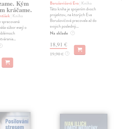
zame. Kým
Borušovičová Eva
| Kniha
Kun
m kráčame.
Táto kniha je spojením dvoch
Poma
projektov, na ktorých Eva
čty
ntišek
| Kniha
Borušovičová pracovala až do
naps
 spracovaná
svojich posledný...
česk
náša súbor esejí o
Na sklade
Na 
oblémoch
?
tvárania...
18,91 €
14
?
19,90 €
15,
?