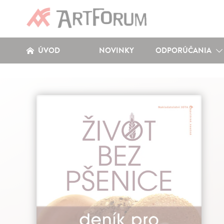
ÚVOD
NOVINKY
ODPORÚČANIA