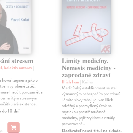
vání stresem
Limity medicíny.
Nemesis medicíny -
l, kolektív autorov
|
zaprodané zdraví
e hovoří zejména jako o
Illich Ivan
| Kniha
stvem vyrobené zátěži.
Medicínský establishment se stal
 musel naučit porozumět a
významným nebezpečím pro zdraví.
 rozmanitým stresovým
Těmito slovy zahajuje Ivan Illich
počátku své existence.
odvážný a promyšlený útok na
e do 10 dní
mytickou prestiž současné
medicíny, jejíž zvyklosti a rituály
€
provozované…
Dodávateľ nemá titul na sklade.
?