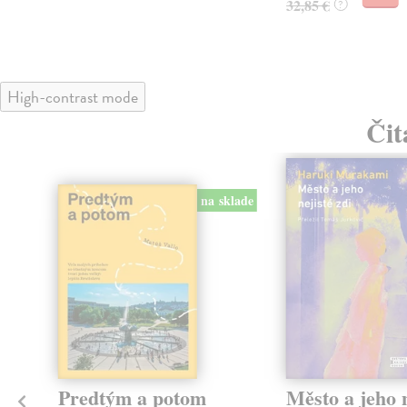
32,85 €
?
High-contrast mode
Čit
na sklade
Predtým a potom
Město a jeho n