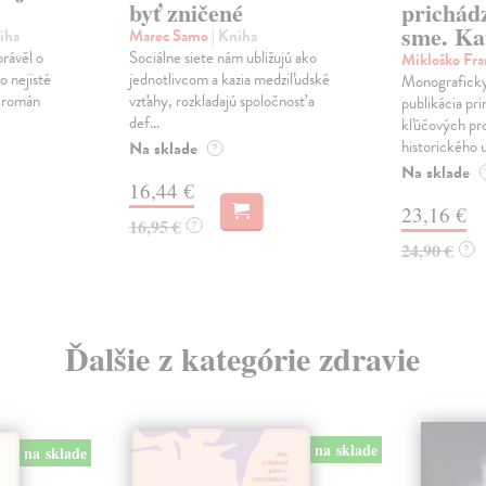
byť zničené
prichád
sme. Ka
iha
Marec Samo
| Kniha
právěl o
Sociálne siete nám ubližujú ako
Mikloško Fra
o nejisté
jednotlivcom a kazia medziľudské
Monograficky
ý román
vzťahy, rozkladajú spoločnosť a
publikácia pri
def...
kľúčových pr
historického u
Na sklade
?
Na sklade
16,44 €
23,16 €
16,95 €
?
24,90 €
?
Ďalšie z kategórie zdravie
na sklade
na sklade