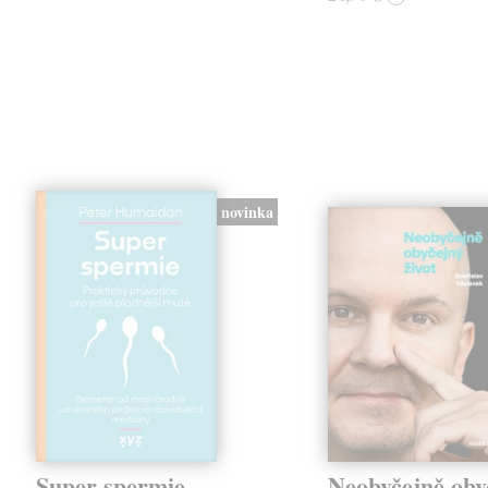
novinka
Super spermie
Neobyčejně oby