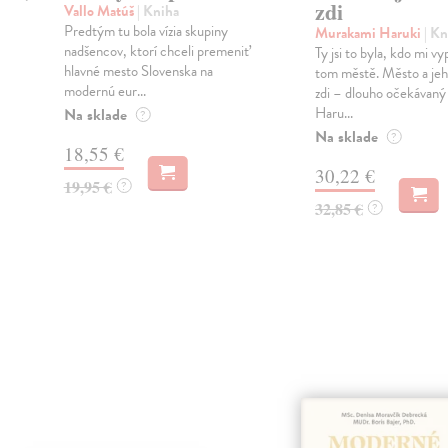
zdi
Vallo Matúš
| Kniha
Predtým tu bola vízia skupiny
Murakami Haruki
| Kn
nadšencov, ktorí chceli premeniť
Ty jsi to byla, kdo mi vy
hlavné mesto Slovenska na
tom městě. Město a jeh
modernú eur...
zdi – dlouho očekávan
Haru...
Na sklade
?
Na sklade
?
18,55 €
30,22 €
19,95 €
?
32,85 €
?