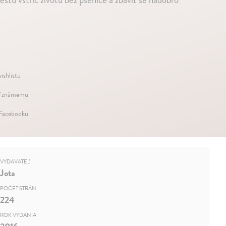
ishlistu
ť známemu
 Facebooku
VYDAVATEĽ
Jota
POČET STRÁN
224
ROK VYDANIA