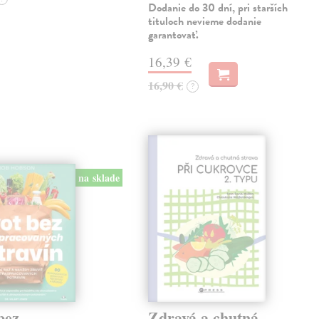
Dodanie do 30 dní, pri starších
tituloch nevieme dodanie
garantovať.
16,39 €
16,90 €
?
na sklade
bez
Zdravá a chutná