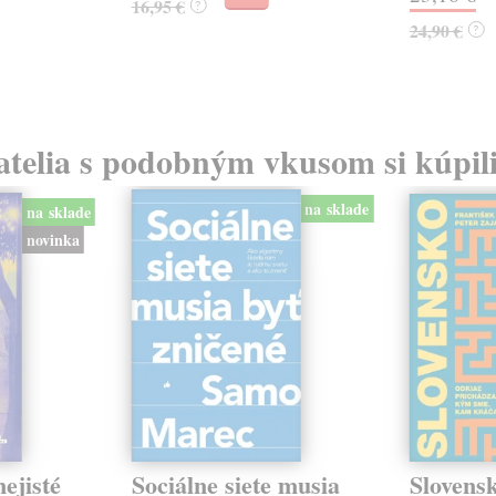
16,95 €
?
24,90 €
?
atelia s podobným vkusom si kúpili
na sklade
na sklade
novinka
ejisté
Sociálne siete musia
Slovens