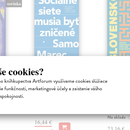
novinka
ejisté
Sociálne siete musia
Slovens
še cookies?
byť zničené
prichád
sme. Ka
ho kníhkupectva Artforum využívame cookies slúžiace
iha
Marec Samo
| Kniha
právěl o
Sociálne siete nám ubližujú ako
Mikloško Fra
e funkčnosti, marketingové účely a zaistenie vášho
o nejisté
jednotlivcom a kazia medziľudské
Monograficky
spokojnosti.
ý román
vzťahy, rozkladajú spoločnosť a
publikácia pri
def...
kľúčových pr
historického u
Na sklade
?
Na sklade
16,44 €
23,16 €