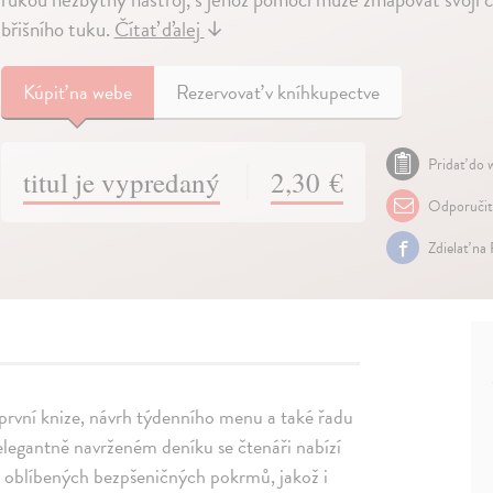
břišního tuku.
Čítať ďalej
↓
Kúpiť
na webe
Rezervovať v kníhkupectve
Pridať do w
titul je vypredaný
2,30 €
Odporuči
Zdielať na
v první knize, návrh týdenního menu a také řadu
elegantně navrženém deníku se čtenáři nabízí
h oblíbených bezpšeničných pokrmů, jakož i