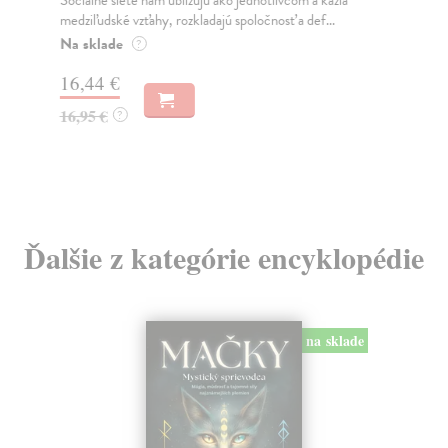
Mik
medziľudské vzťahy, rozkladajú spoločnosť a def...
Mon
o k
Na sklade
?
Na
16,44 €
23
16,95 €
?
24
Ďalšie z kategórie encyklopédie
na sklade