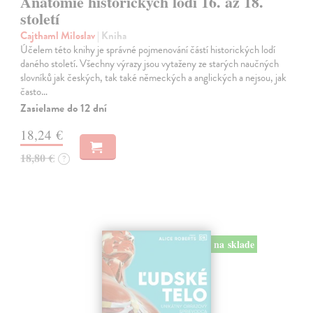
Anatomie historických lodí 16. až 18.
století
Cajthaml Miloslav
| Kniha
Účelem této knihy je správné pojmenování částí historických lodí
daného století. Všechny výrazy jsou vytaženy ze starých naučných
slovníků jak českých, tak také německých a anglických a nejsou, jak
často…
Zasielame do 12 dní
18,24 €
18,80 €
?
na sklade