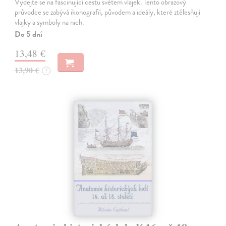
Vydejte se na fascinující cestu světem vlajek. Tento obrazový
průvodce se zabývá ikonografií, původem a ideály, které ztělesňují
vlajky a symboly na nich.
Do 5 dní
13,48 €
13,90 €
?