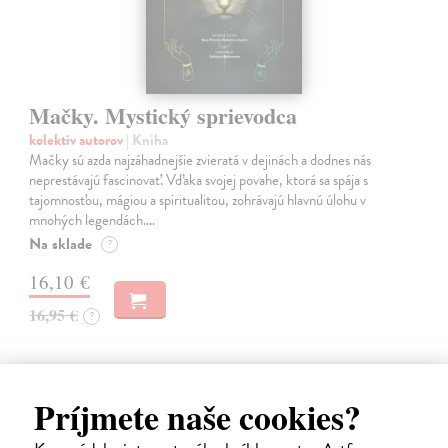
Mačky. Mystický sprievodca
kolektív autorov
| Kniha
Mačky sú azda najzáhadnejšie zvieratá v dejinách a dodnes nás
neprestávajú fascinovať. Vďaka svojej povahe, ktorá sa spája s
tajomnosťou, mágiou a spiritualitou, zohrávajú hlavnú úlohu v
mnohých legendách.…
Na sklade
?
16,10 €
16,95 €
?
Príjmete naše cookies?