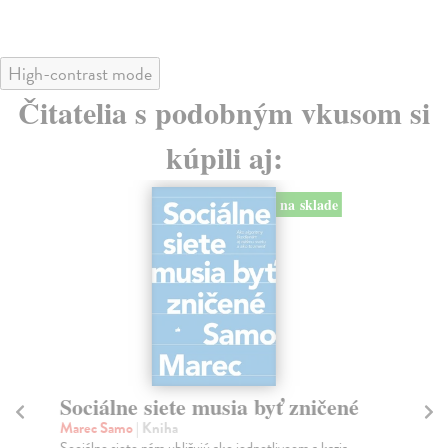
High-contrast mode
Čitatelia s podobným vkusom si
kúpili aj:
na sklade
Sociálne siete musia byť zničené
S
K
Marec Samo
| Kniha
Sociálne siete nám ubližujú ako jednotlivcom a kazia