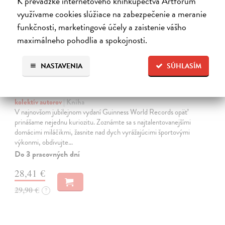
K prevádzke internetového kníhkupectva Artforum
využívame cookies slúžiace na zabezpečenie a meranie
funkčnosti, marketingové účely a zaistenie vášho
maximálneho pohodlia a spokojnosti.
NASTAVENIA
SÚHLASÍM
Guinness World Records 2025
kolektív autorov
| Kniha
V najnovšom jubilejnom vydaní Guinness World Records opäť
prinášame nejednu kuriozitu. Zoznámte sa s najtalentovanejšími
domácimi miláčikmi, žasnite nad dych vyrážajúcimi športovými
výkonmi, obdivujte…
Do 3 pracovných dní
28,41 €
29,90 €
?