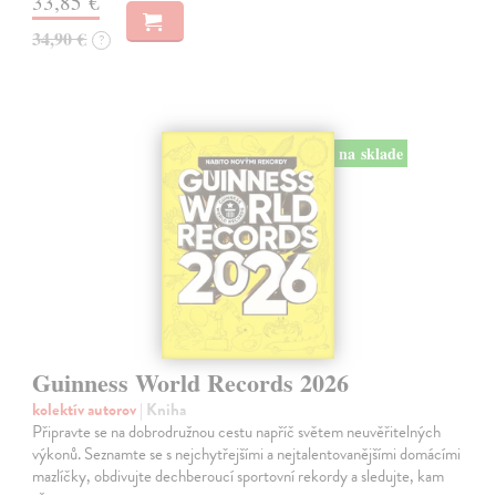
33,85 €
34,90 €
?
na sklade
Guinness World Records 2026
kolektív autorov
| Kniha
Připravte se na dobrodružnou cestu napříč světem neuvěřitelných
výkonů. Seznamte se s nejchytřejšími a nejtalentovanějšími domácími
mazlíčky, obdivujte dechberoucí sportovní rekordy a sledujte, kam