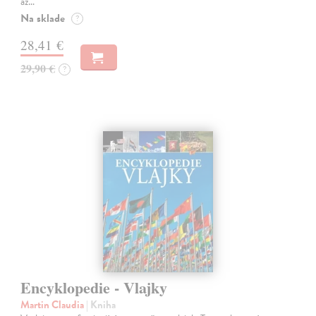
až…
Na sklade
?
28,41 €
29,90 €
?
Encyklopedie - Vlajky
Martin Claudia
| Kniha