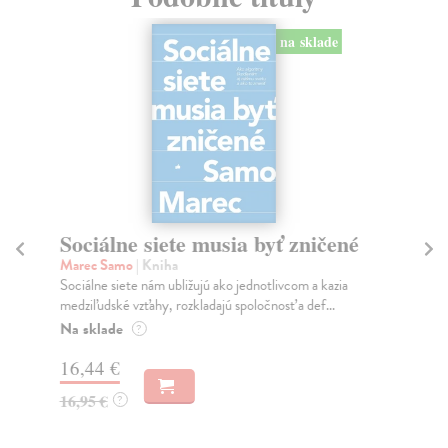
na sklade
Sociálne siete musia byť zničené
S
K
Marec Samo
| Kniha
Sociálne siete nám ubližujú ako jednotlivcom a kazia
Mik
medziľudské vzťahy, rozkladajú spoločnosť a def...
Mon
o k
Na sklade
?
Na
16,44 €
23
16,95 €
?
24