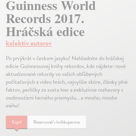
Guinness World
Records 2017.
Hráčská edice
kolektív autorov
Po prvýkrát v českom jazyku! Nahliadnite do hráčskej
edície Guinnessovej knihy rekordov, kde nájdete: nové
aktualizované rekordy vo vašich obľúbených
počítačových a video hrách, najvyššie skóre, články plné
faktov, perličky zo sveta hier a exkluzívne rozhovory s
osobnosťami herného priemyslu... a mnoho, mnoho
iného!
Kúpiť
Rezervovať v kníhkupectve