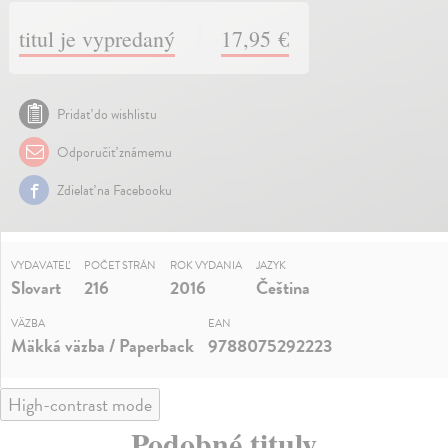
titul je vypredaný
17,95 €
Pridať do wishlistu
Odporučiť známemu
Zdielať na Facebooku
VYDAVATEĽ
POČET STRÁN
ROK VYDANIA
JAZYK
Slovart
216
2016
Čeština
VÄZBA
EAN
Mäkká väzba / Paperback
9788075292223
High-contrast mode
Podobné tituly