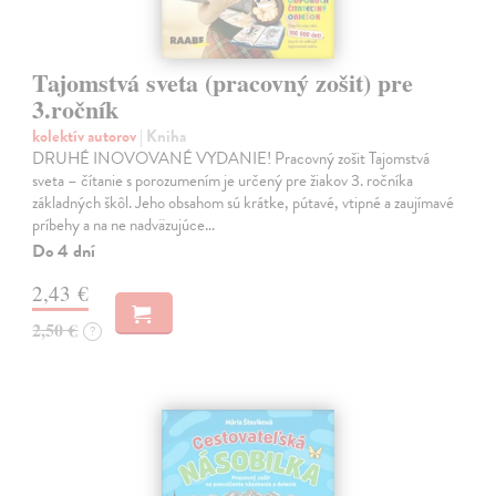
Tajomstvá sveta (pracovný zošit) pre
3.ročník
kolektív autorov
| Kniha
DRUHÉ INOVOVANÉ VYDANIE! Pracovný zošit Tajomstvá
sveta – čítanie s porozumením je určený pre žiakov 3. ročníka
základných škôl. Jeho obsahom sú krátke, pútavé, vtipné a zaujímavé
príbehy a na ne nadväzujúce…
Do 4 dní
2,43 €
2,50 €
?