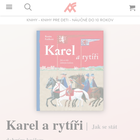
KNIHY
-
KNIHY PRE DETI
-
NÁUČNÉ DO 10 ROKOV
Karel a rytíři
Jak se stát
dobrým králem