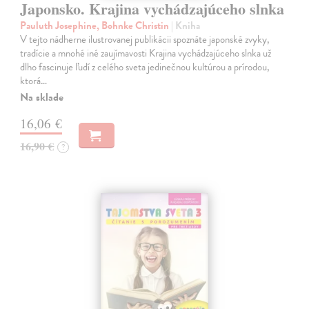
Japonsko. Krajina vychádzajúceho slnka
Pauluth Josephine, Bohnke Christin
| Kniha
V tejto nádherne ilustrovanej publikácii spoznáte japonské zvyky,
tradície a mnohé iné zaujímavosti Krajina vychádzajúceho slnka už
dlho fascinuje ľudí z celého sveta jedinečnou kultúrou a prírodou,
ktorá…
Na sklade
16,06 €
16,90 €
?