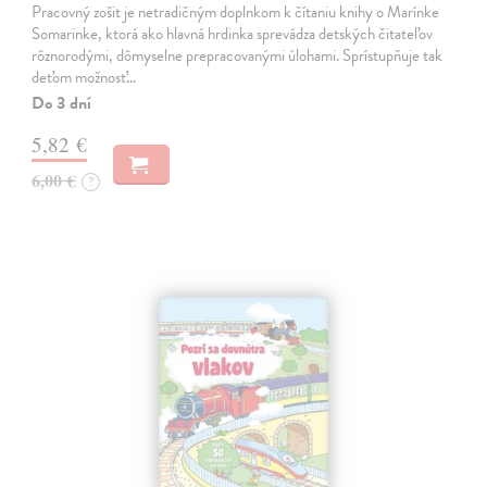
Pracovný zošit je netradičným doplnkom k čítaniu knihy o Marínke
Somarinke, ktorá ako hlavná hrdinka sprevádza detských čitateľov
rôznorodými, dômyselne prepracovanými úlohami. Sprístupňuje tak
deťom možnosť…
Do 3 dní
5,82 €
6,00 €
?