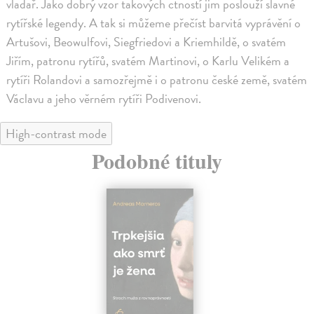
vladař. Jako dobrý vzor takových ctností jim poslouží slavné
rytířské legendy. A tak si můžeme přečíst barvitá vyprávění o
Artušovi, Beowulfovi, Siegfriedovi a Kriemhildě, o svatém
Jiřím, patronu rytířů, svatém Martinovi, o Karlu Velikém a
rytíři Rolandovi a samozřejmě i o patronu české země, svatém
Václavu a jeho věrném rytíři Podivenovi.
High-contrast mode
Podobné tituly