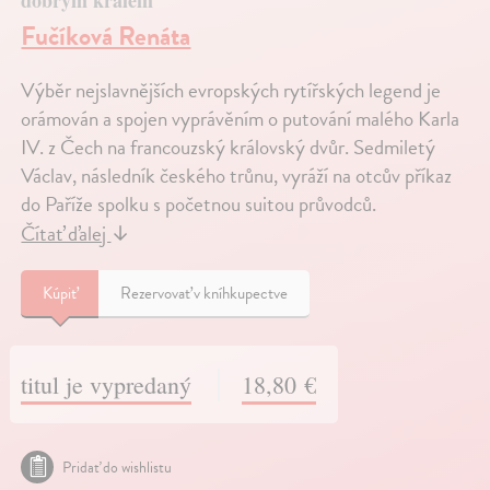
Fučíková Renáta
Výběr nejslavnějších evropských rytířských legend je
orámován a spojen vyprávěním o putování malého Karla
IV. z Čech na francouzský královský dvůr. Sedmiletý
Václav, následník českého trůnu, vyráží na otcův příkaz
do Paříže spolku s početnou suitou průvodců.
Čítať ďalej
↓
Kúpiť
Rezervovať v kníhkupectve
titul je vypredaný
18,80 €
Pridať do wishlistu