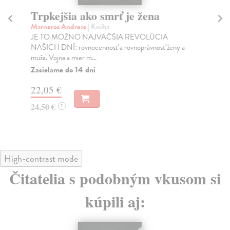
Trpkejšia ako smrť je žena
P
Marneros Andreas
| Kniha
Bor
JE TO MOŽNO NAJVÄČŠIA REVOLÚCIA
Tát
NAŠICH DNÍ: rovnocennosť a rovnoprávnosť ženy a
Bor
muža. Vojna a mier m...
Na
Zasielame do 14 dní
18
22,05 €
19
24,50 €
?
High-contrast mode
Čitatelia s podobným vkusom si
kúpili aj: