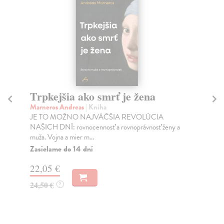
Trpkejšia ako smrť je žena
P
Marneros Andreas
| Kniha
Bor
JE TO MOŽNO NAJVÄČŠIA REVOLÚCIA
Tát
NAŠICH DNÍ: rovnocennosť a rovnoprávnosť ženy a
Bor
muža. Vojna a mier m...
Na
Zasielame do 14 dní
18
22,05 €
19
24,50 €
?