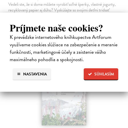
Vedeli ste, že si doma môžete vyrobiť soľné šperky, vlastné jogurty,
recyklovaný papier aj dúhu? Vyskúšajte so svojimi deťmi tridsať
jednoduchých pokusov s bežnými predmetmi a materiálmi.
Na sklade
Príjmete naše cookies?
14,20 €
K prevádzke internetového kníhkupectva Artforum
14,95 €
?
využívame cookies slúžiace na zabezpečenie a meranie
funkčnosti, marketingové účely a zaistenie vášho
maximálneho pohodlia a spokojnosti.
na sklade
NASTAVENIA
SÚHLASÍM