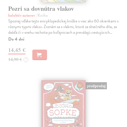
Pozri sa dovnútra vlakov
kolektív autorov
| Kniha
Spoznaj vďaka tejto encyklopedickej knižke s viac ako 60 okienkami s
rôznymi typmi vlakov. Zoznám sa s vlakmi, ktoré za slnečného dňa, za
dažďa či v snehu rachotia po koľajniciach a prevážajú cestujúcich…
Do 4 dní
14,45 €
14,90 €
?
predpredaj