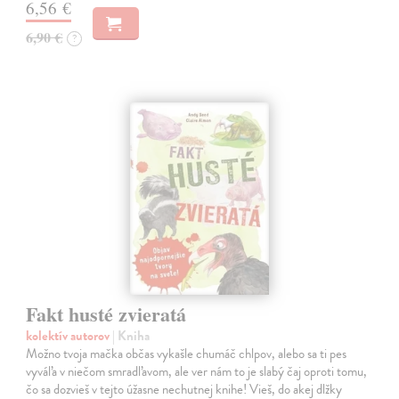
6,56 €
6,90 €
?
Fakt husté zvieratá
kolektív autorov
| Kniha
Možno tvoja mačka občas vykašle chumáč chlpov, alebo sa ti pes
vyváľa v niečom smradľavom, ale ver nám to je slabý čaj oproti tomu,
čo sa dozvieš v tejto úžasne nechutnej knihe! Vieš, do akej dlžky