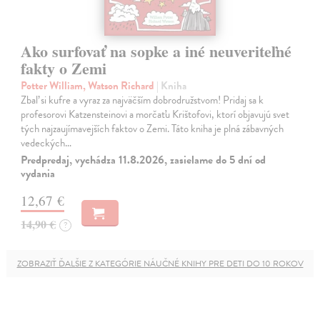
Ako surfovať na sopke a iné neuveriteľné
fakty o Zemi
Potter William, Watson Richard
| Kniha
Zbaľ si kufre a vyraz za najväčším dobrodružstvom! Pridaj sa k
profesorovi Katzensteinovi a morčaťu Krištofovi, ktorí objavujú svet
tých najzaujímavejších faktov o Zemi. Táto kniha je plná zábavných
vedeckých…
Predpredaj, vychádza 11.8.2026, zasielame do 5 dní od
vydania
12,67 €
14,90 €
?
ZOBRAZIŤ ĎALŠIE Z KATEGÓRIE NÁUČNÉ KNIHY PRE DETI DO 10 ROKOV