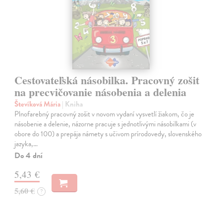
Cestovateľská násobilka. Pracovný zošit
na precvičovanie násobenia a delenia
Števíková Mária
| Kniha
Plnofarebný pracovný zošit v novom vydaní vysvetlí žiakom, čo je
násobenie a delenie, názorne pracuje s jednotlivými násobilkami (v
obore do 100) a prepája námety s učivom prírodovedy, slovenského
jazyka,…
Do 4 dní
5,43 €
5,60 €
?