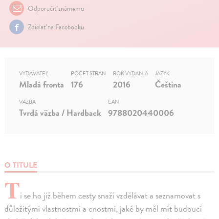
Odporučiť známemu
Zdielať na Facebooku
VYDAVATEĽ
POČET STRÁN
ROK VYDANIA
JAZYK
Mladá fronta
176
2016
Čeština
VÄZBA
EAN
Tvrdá väzba / Hardback
9788020440006
O TITULE
T
i se ho již během cesty snaží vzdělávat a seznamovat s
důležitými vlastnostmi a cnostmi, jaké by měl mít budoucí