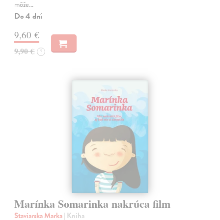
môže…
Do 4 dní
9,60 €
9,90 €
?
Marínka Somarinka nakrúca film
Staviarska Marka
| Kniha