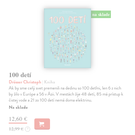
na sklade
100 detí
Drösser Christoph
| Kniha
Ak by sme celý svet premenili na dedinu so 100 deťmi, len 6 z nich
by žilo v Európe a 56 v Ázii. V mestách žije 48 detí, 85 má prístup k
čistej vode a 21 zo 100 detí nemá doma elektrinu.
Na sklade
12,60 €
12,99 €
?