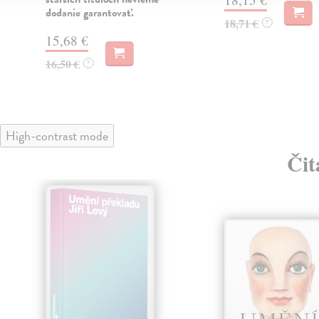
dodanie garantovať.
18,71 €
?
15,68 €
16,50 €
?
High-contrast mode
Čit