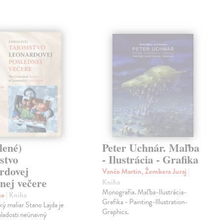
lené)
Peter Uchnár. Maľba
stvo
- Ilustrácia - Grafika
rdovej
Vančo Martin, Žembera Juraj
|
nej večere
Kniha
Monografia. Maľba-Ilustrácia-
no
| Kniha
Grafika - Painting-Illustration-
 maliar Stano Lajda je
Graphics.
mladosti neúnavný