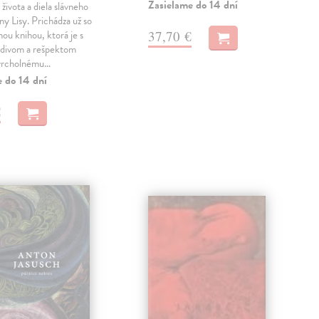
Zasielame do 14 dní
života a diela slávneho
y Lisy. Prichádza už so
37,70 €
hou knihou, ktorá je s
divom a rešpektom
vrcholnému…
e do 14 dní
€