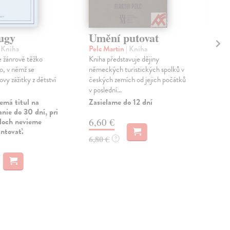
ugy
Umění putovat
Po
| Kniha
Pelc Martin
| Kniha
Svo
 žánrově těžko
Kniha představuje dějiny
Prvn
lo, v němž se
německých turistických spolků v
kom
ovy zážitky z dětství
českých zemích od jejich počátků
obra
v poslední...
mode
emá titul na
Zasielame do 12 dní
Zas
nie do 30 dní, pri
uloch nevieme
6,60 €
26
antovať.
6,80 €
28,
?