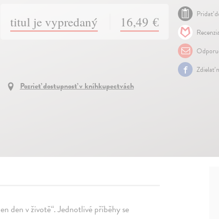
Pridať d
titul je vypredaný
16,49 €
Recenzia
Odporuč
Zdielať 
Pozrieť dostupnosť v kníhkupectvách
en den v životě“. Jednotlivé příběhy se