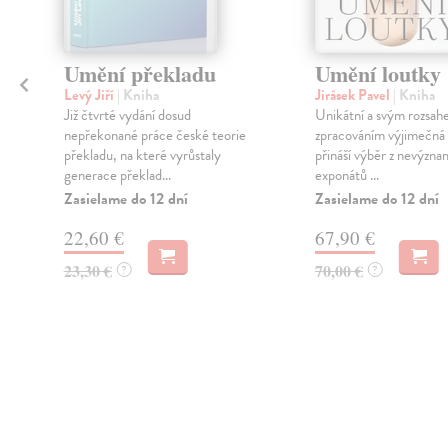
Umění překladu
Umění loutky
Levý Jiří
| Kniha
Jirásek Pavel
| Kniha
Již čtvrté vydání dosud
Unikátní a svým rozsah
nepřekonané práce české teorie
zpracováním výjimečná 
překladu, na které vyrůstaly
přináší výběr z nevýzna
generace překlad...
exponátů ...
Zasielame do 12 dní
Zasielame do 12 dní
22,60 €
67,90 €
23,30 €
70,00 €
?
?