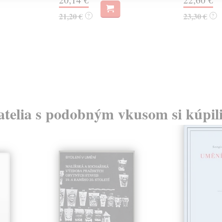
21,20 €
23,30 €
?
?
atelia s podobným vkusom si kúpili