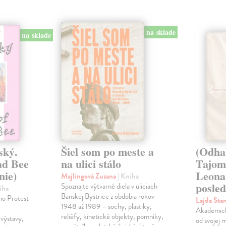
na sklade
na sklade
ský.
Šiel som po meste a
(Odha
ad Bee
na ulici stálo
Tajom
nie)
Leona
Majlingová Zuzana
| Kniha
posled
Spoznajte výtvarné diela v uliciach
iha
Banskej Bystrice z obdobia rokov
ho Protest
Lajda Sta
1948 až 1989 – sochy, plastiky,
Akademický
reliéfy, kinetické objekty, pomníky,
výstavy,
od svojej 