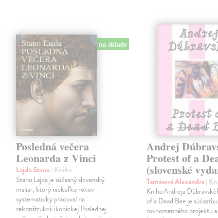
na sklade
Posledná večera
Andrej Dúbrav
Leonarda z Vinci
Protest of a De
(slovenské vyda
Lajda Stano
| Kniha
Stano Lajda je súčasný slovenský
Tamásová Alexandra
| Kn
maliar, ktorý niekoľko rokov
Kniha Andreja Dúbravské
systematicky pracoval na
of a Dead Bee je súčasťou
rekonštrukcii ikonickej Poslednej
rovnomenného projektu a 