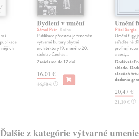
Bydlení v umění
Umění f
Šámal Petr
| Kniha
Pitol Sergio
em i
Publikace představuje fenomén
Umění fugy je
publikace
výtvarné kultury obytné
zařaditelné dí
mnějších
architektury 19. a raného 20.
prolínají autor
století v Čechác...
a cest,...
Zasielame do 12 dní
Dodávateľ n
sklade. Doda
16,01 €
starších tit
dodanie gar
16,50 €
?
20,47 €
21,10 €
?
Ďalšie z kategórie výtvarné umenie