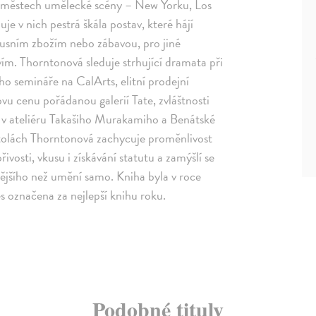
h městech umělecké scény – New Yorku, Los
je v nich pestrá škála postav, které hájí
xusním zbožím nebo zábavou, pro jiné
vím. Thorntonová sleduje strhující dramata při
ého semináře na CalArts, elitní prodejní
ovu cenu pořádanou galerií Tate, zvláštnosti
dy v ateliéru Takašiho Murakamiho a Benátské
pitolách Thorntonová zachycuje proměnlivost
osti, vkusu i získávání statutu a zamýšlí se
tějšího než umění samo. Kniha byla v roce
označena za nejlepší knihu roku.
Podobné tituly