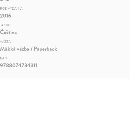
ROK VYDANIA
2016
JAZYK
Čeština
VÄZBA
Mäkká väzba / Paperback
EAN
9788074734311