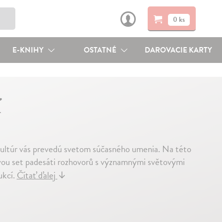
0 ks
E-KNIHY
OSTATNÉ
DAROVACIE KARTY
í
ultúr vás prevedú svetom súčasného umenia. Na této
 dvou set padesáti rozhovorů s významnými světovými
ukcí.
Čítať ďalej
↓