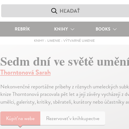
REBRÍK
KNIHY
BOOKS
KNIHY
-
UMENIE
-
VÝTVARNÉ UMENIE
Sedm dní ve světě uměn
Thorntonová Sarah
Nekonvenčné reportážne príbehy z rôznych umeleckých subk
knize Thorntonová pracovala pět let a její závěry vycházejí z
umělci, galeristy, kritiky, sběrateli, kurátory nebo účastníky a
Kúpiť
na webe
Rezervovať v kníhkupectve