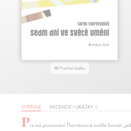
Prečítať ukážku
O TITULE
RECENZIE / UKÁŽKY
2
P
ro svá pozorování Thorntonová zvolila formát „jed