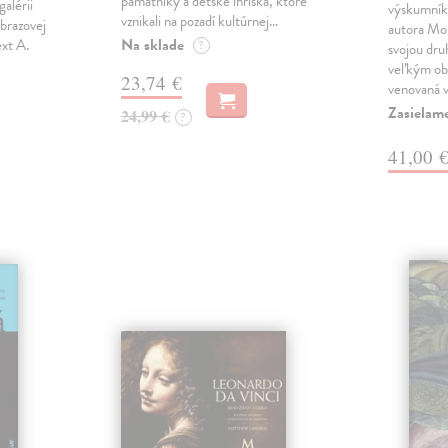
pamätníky a detské ihriská, ktoré
galérii
výskumník 
vznikali na pozadí kultúrnej…
brazovej
autora Mon
Na sklade
ext A.
?
svojou dru
veľkým ob
23,74 €
venovaná 
Zasielam
24,99 €
?
41,00 