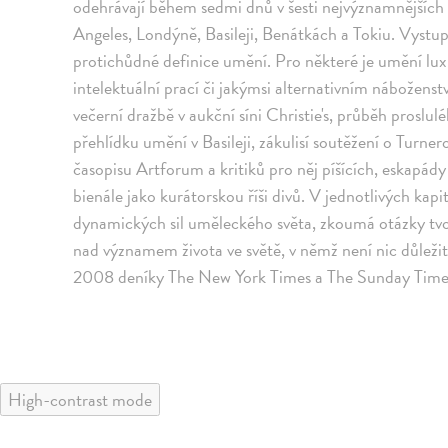
odehrávají během sedmi dnů v šesti nejvýznamnějšíc
Angeles, Londýně, Basileji, Benátkách a Tokiu. Vystupu
protichůdné definice umění. Pro některé je umění lu
intelektuální prací či jakýmsi alternativním náboženst
večerní dražbě v aukční síni Christie's, průběh proslul
přehlídku umění v Basileji, zákulisí soutěžení o Turner
časopisu Artforum a kritiků pro něj píšících, eskapá
bienále jako kurátorskou říši divů. V jednotlivých ka
dynamických sil uměleckého světa, zkoumá otázky tvořiv
nad významem života ve světě, v němž není nic důleži
2008 deníky The New York Times a The Sunday Times 
High-contrast mode