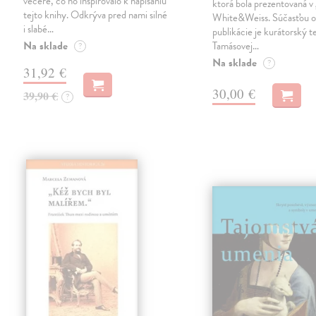
večere, čo ho inšpirovalo k napísaniu
ktorá bola prezentovaná v 
tejto knihy. Odkrýva pred nami silné
White&Weiss. Súčasťou o
i slabé…
publikácie je kurátorský t
Na sklade
Tamásovej…
?
Na sklade
?
31,92 €
30,00 €
39,90 €
?