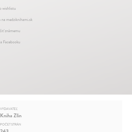
o wishlistu
 na medziknihami.sk
iť známemu
na Facebooku
VYDAVATEĽ
Kniha Zlín
POČET STRÁN
243