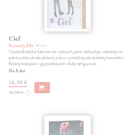
Cieľ
Kennedy Elle
| Kniha
Vysokoškoláčka Sabrina má v plánoch jasno: doštuduje, zaboduje na
práve a získa skvele platenú prácu v prestížnej advokátskej kancelárii.
Krásny hokejista v jej predstavách nikdy nefiguroval.
Do 5 dní
16,39 €
16,90 €
?