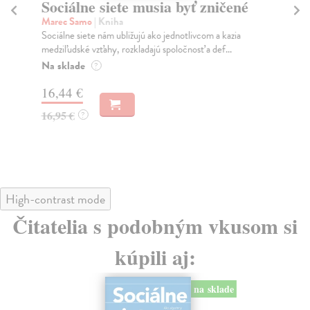
Sociálne siete musia byť zničené
S
K
Marec Samo
| Kniha
Sociálne siete nám ubližujú ako jednotlivcom a kazia
Mik
medziľudské vzťahy, rozkladajú spoločnosť a def...
Mon
o k
Na sklade
?
Na
16,44 €
23
16,95 €
?
24
High-contrast mode
Čitatelia s podobným vkusom si
kúpili aj:
na sklade