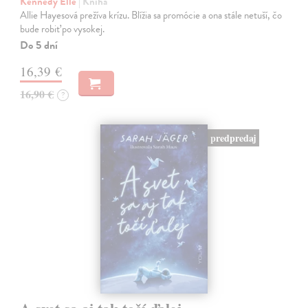
Kennedy Elle
| Kniha
Allie Hayesová prežíva krízu. Blížia sa promócie a ona stále netuší, čo
bude robiť po vysokej.
Do 5 dní
16,39 €
16,90 €
?
predpredaj