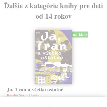
Ďalšie z kategórie knihy pre deti
od 14 rokov
na sklade
Ja, Tran a všetko ostatné
Kanaloš Martin
| Kniha
Polovičný Róm Dezi a polovičný Vietnamec Tran, dvaja outsideri z
rozpadnutých rodín, majú spoločnú záľubu v pozorovaní oblohy. Kým