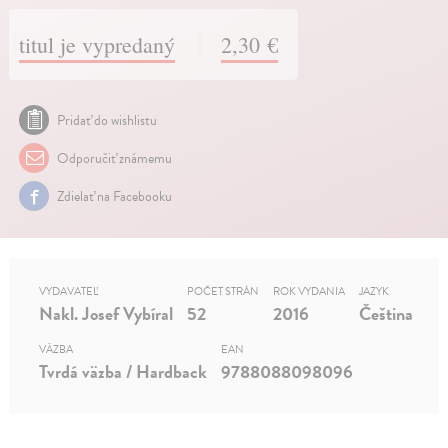
titul je vypredaný
2,30 €
Pridať do wishlistu
Odporučiť známemu
Zdielať na Facebooku
VYDAVATEĽ
POČET STRÁN
ROK VYDANIA
JAZYK
Nakl. Josef Vybíral
52
2016
Čeština
VÄZBA
EAN
Tvrdá väzba / Hardback
9788088098096