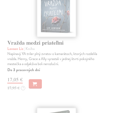
Vražda medzi priateľmi
Lawson Liz
| Kniha
Napínavý YA triler plný zvratov o kamarátoch, ktorých rozdelila
vražda. Henry, Grace a Ally vyrastali v jednej štvrti pokojného
mestečka a odjakživa boli nerozluční.
Do 3 pracovných dní
17,05 €
17,95 €
?