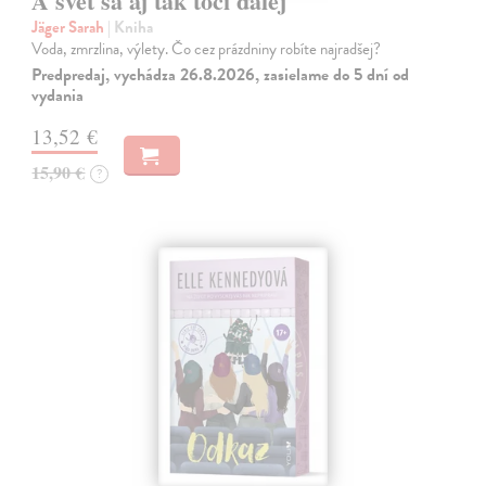
A svet sa aj tak točí ďalej
Jäger Sarah
| Kniha
Voda, zmrzlina, výlety. Čo cez prázdniny robíte najradšej?
Predpredaj, vychádza 26.8.2026, zasielame do 5 dní od
vydania
13,52 €
15,90 €
?