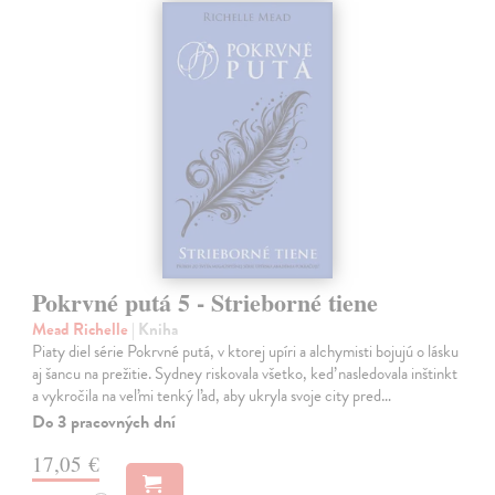
Pokrvné putá 5 - Strieborné tiene
Mead Richelle
| Kniha
Piaty diel série Pokrvné putá, v ktorej upíri a alchymisti bojujú o lásku
aj šancu na prežitie. Sydney riskovala všetko, keď nasledovala inštinkt
a vykročila na veľmi tenký ľad, aby ukryla svoje city pred…
Do 3 pracovných dní
17,05 €