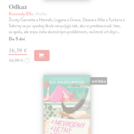
Odkaz
Kennedy Elle
| Kniha
Životy Garretta a Hannah, Logana a Grace, Deana a Allie a Tuckera a
Sabriny sa po vysokej škole nevyvíjajú tak, ako si predstavovali. Iste,
sú spolu, ale zrazu čelia skutočným problémom, na ktoré ich štyri…
Do 5 dní
16,39 €
16,90 €
?
novinka