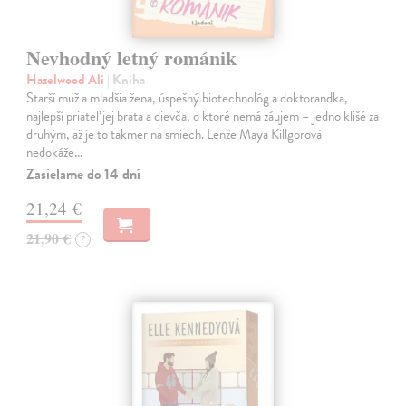
Nevhodný letný románik
Hazelwood Ali
| Kniha
Starší muž a mladšia žena, úspešný biotechnológ a doktorandka,
najlepší priateľ jej brata a dievča, o ktoré nemá záujem – jedno klišé za
druhým, až je to takmer na smiech. Lenže Maya Killgorová
nedokáže…
Zasielame do 14 dní
21,24 €
21,90 €
?