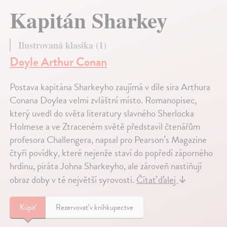
Kapitán Sharkey
Ilustrovaná klasika (1)
Doyle Arthur Conan
Postava kapitána Sharkeyho zaujímá v díle sira Arthura
Conana Doylea velmi zvláštní místo. Romanopisec,
který uvedl do světa literatury slavného Sherlocka
Holmese a ve Ztraceném světě představil čtenářům
profesora Challengera, napsal pro Pearson’s Magazine
čtyři povídky, které nejenže staví do popředí záporného
hrdinu, piráta Johna Sharkeyho, ale zároveň nastiňují
obraz doby v té největší syrovosti.
Čítať ďalej
↓
Kúpiť
Rezervovať v kníhkupectve