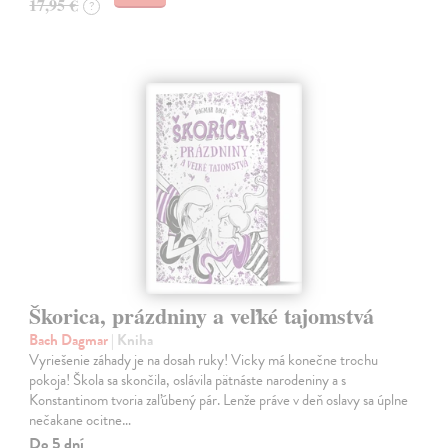
17,95 €
?
Škorica, prázdniny a veľké tajomstvá
Bach Dagmar
| Kniha
Vyriešenie záhady je na dosah ruky! Vicky má konečne trochu
pokoja! Škola sa skončila, oslávila pätnáste narodeniny a s
Konstantinom tvoria zaľúbený pár. Lenže práve v deň oslavy sa úplne
nečakane ocitne…
Do 5 dní