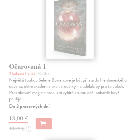
Očarovaná 1
Thalassa Laura
| Kniha
Největší touhou Selene Bowersové je být přijata do Henbaneského
covenu, elitní akademie pro čarodějky - a udělala by pro to cokoli.
Praktikování magie si však u ní vybírá krutou daň: pokaždé když
použije…
Do 3 pracovných dní
18,00 €
18,95 €
?