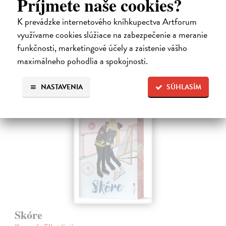
Príjmete naše cookies?
si ich spolužiaci z malomestského gymnázia užívajú mladosť a výhody
života…
K prevádzke internetového kníhkupectva Artforum
Na sklade
?
využívame cookies slúžiace na zabezpečenie a meranie
funkčnosti, marketingové účely a zaistenie vášho
18,00 €
maximálneho pohodlia a spokojnosti.
NASTAVENIA
SÚHLASÍM
Skóre