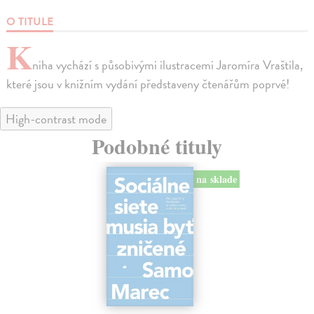
O TITULE
K
niha vychází s působivými ilustracemi Jaromíra Vraštila,
které jsou v knižním vydání představeny čtenářům poprvé!
High-contrast mode
Podobné tituly
na sklade