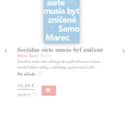
Sociálne siete musia byť zničené
S
K
Marec Samo
| Kniha
Sociálne siete nám ubližujú ako jednotlivcom a kazia
Mik
medziľudské vzťahy, rozkladajú spoločnosť a def...
Mon
o k
Na sklade
?
Na
16,44 €
23
16,95 €
?
24