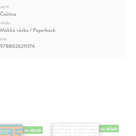
JAZYK
Čeština
VÄZBA
Mäkká väzba / Paperback
EAN
9788026211174
na sklade
na sklade