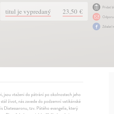
Pridať d
titul je vypredaný
23,50 €
Odporuč
Zdielať 
vi, jsou vtaženi do pátrání po okolnostech jeho
 stál život, nás zavede do podzemní vatikánské
is Diatessaronu, tzv. Pátého evangelia, který