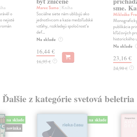
byť zničené
prichád
sme. Ka
iha
Marec Samo
| Kniha
právěl o
Sociálne siete nám ubližujú ako
Mikloško Fra
o nejisté
jednotlivcom a kazia medziľudské
Monograficky
ý román
vzťahy, rozkladajú spoločnosť a
publikácia pri
def...
kľúčových pr
historického u
Na sklade
?
Na sklade
16,44 €
23,16 €
16,95 €
?
24,90 €
?
Ďalšie z kategórie svetová beletria
na sklade
na sklade
novinka