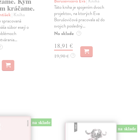
zame. Kým
Borušovičová Eva
| Kniha
Kun
m kráčame.
Táto kniha je spojením dvoch
Poma
projektov, na ktorých Eva
čty
ntišek
| Kniha
Borušovičová pracovala až do
naps
 spracovaná
svojich posledný...
česk
náša súbor esejí o
Na sklade
Na 
oblémoch
?
tvárania...
18,91 €
14
?
19,90 €
15,
?
na sklade
na sklade