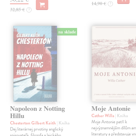
14,90 €
?
32,85 €
?
na sklade
Napoleon z Notting
Moje Antonie
Hillu
Cather Willa
| Kniha
Moje Antonie patří k
Chesterton Gilbert Keith
| Kniha
nejvýznamnějším dílům a
Dej literárnej prvotiny anglický
literatury a představuje vr
spisovateľa, filozofa a laického