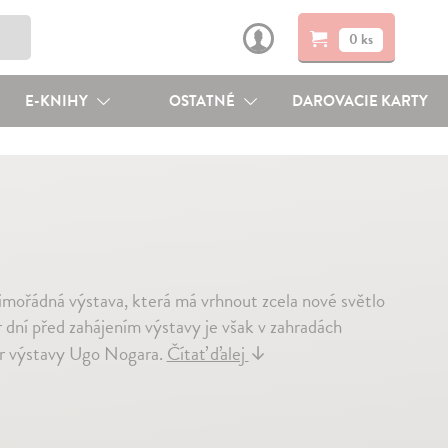
0 ks
E-KNIHY
OSTATNÉ
DAROVACIE KARTY
mimořádná výstava, která má vrhnout zcela nové světlo
 dní před zahájením výstavy je však v zahradách
or výstavy Ugo Nogara.
Čítať ďalej
↓