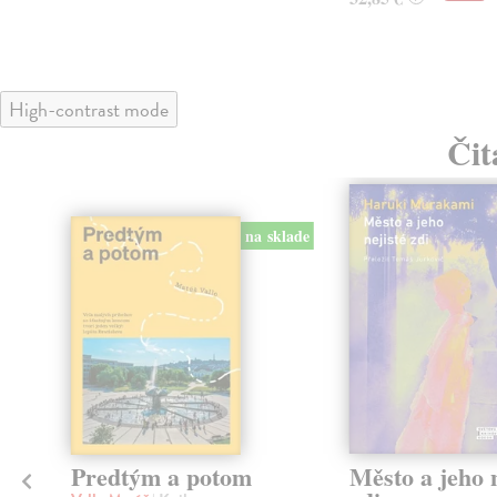
High-contrast mode
Čit
na sklade
Predtým a potom
Město a jeho n