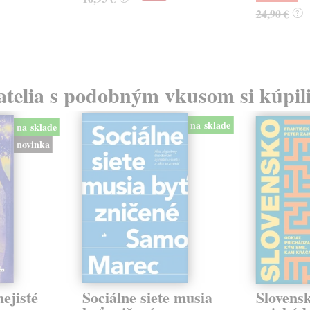
24,90 €
?
atelia s podobným vkusom si kúpili
na sklade
na sklade
novinka
ejisté
Sociálne siete musia
Slovens