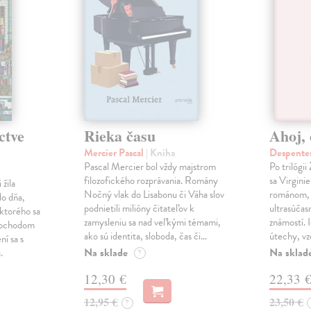
ctve
Rieka času
Ahoj, 
Mercier Pascal
| Kniha
Despentes
Pascal Mercier bol vždy majstrom
Po trilógi
filozofického rozprávania. Romány
sa Virgini
žila
Nočný vlak do Lisabonu či Váha slov
románom, 
do dňa,
podnietili milióny čitateľov k
ultrasúča
 ktorého sa
zamysleniu sa nad veľkými témami,
známostí. 
imochodom
ako sú identita, sloboda, čas či…
útechy, vzd
ní sa s
Na sklade
Na sklad
.
?
12,30 €
22,33 
12,95 €
23,50 €
?