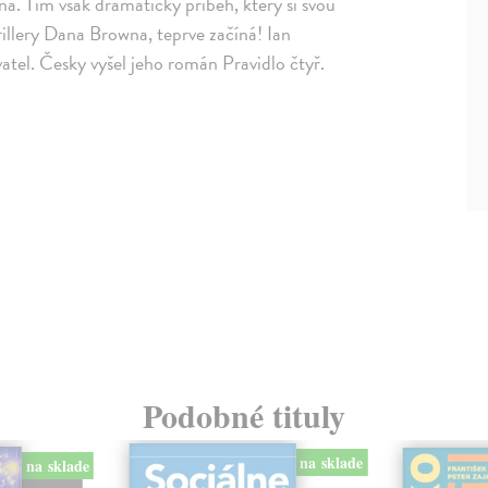
na. Tím však dramatický příběh, který si svou
illery Dana Browna, teprve začíná! Ian
vatel. Česky vyšel jeho román Pravidlo čtyř.
Podobné tituly
na sklade
na sklade