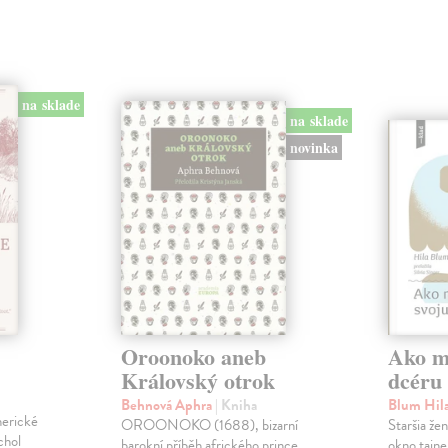
na sklade
na sklade
novinka
Oroonoko aneb
Ako mi
Královský otrok
dcéru
Behnová Aphra
| Kniha
Blum Hil
merické
OROONOKO (1688), bizarní
Staršia že
chol
barokní příběh afrického prince
okno tajne