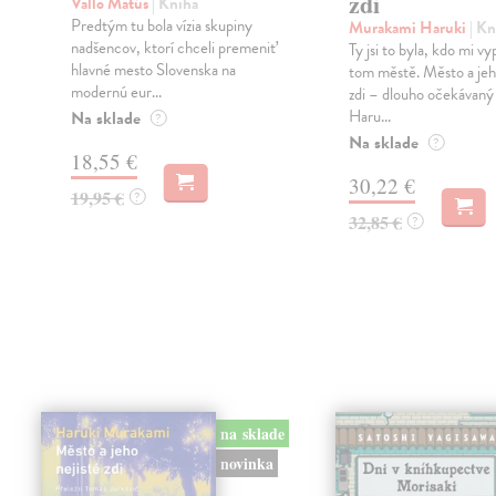
zdi
Vallo Matúš
| Kniha
Predtým tu bola vízia skupiny
Murakami Haruki
| Kn
nadšencov, ktorí chceli premeniť
Ty jsi to byla, kdo mi vy
hlavné mesto Slovenska na
tom městě. Město a jeh
modernú eur...
zdi – dlouho očekávan
Haru...
Na sklade
?
Na sklade
?
18,55 €
30,22 €
19,95 €
?
32,85 €
?
na sklade
novinka