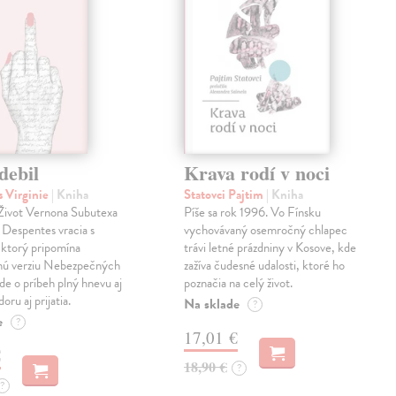
debil
Krava rodí v noci
 Virginie
| Kniha
Statovci Pajtim
| Kniha
i Život Vernona Subutexa
Píše sa rok 1996. Vo Fínsku
e Despentes vracia s
vychovávaný osemročný chlapec
ktorý pripomína
trávi letné prázdniny v Kosove, kde
snú verziu Nebezpečných
zažíva čudesné udalosti, ktoré ho
Ide o príbeh plný hnevu aj
poznačia na celý život.
oru aj prijatia.
Na sklade
?
e
?
17,01 €
€
18,90 €
?
?