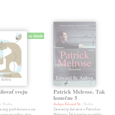
na sklade
lovať svoju
Patrick Melrose. Tak
konečne 5
a
| Kniha
Aubyn Edward St.
| Kniha
na stojí pred domom a cez
Záverečný diel série o Patrickovi
 pozoruje rodinu: otca,
Melrosovi Tak konečne sa roztáča