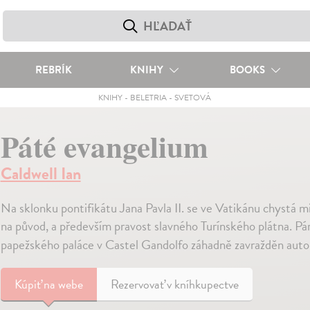
REBRÍK
KNIHY
BOOKS
KNIHY
-
BELETRIA
-
SVETOVÁ
Páté evangelium
Caldwell Ian
Na sklonku pontifikátu Jana Pavla II. se ve Vatikánu chystá 
na původ, a především pravost slavného Turínského plátna. Pár
papežského paláce v Castel Gandolfo záhadně zavražděn aut
Kúpiť
na webe
Rezervovať v kníhkupectve