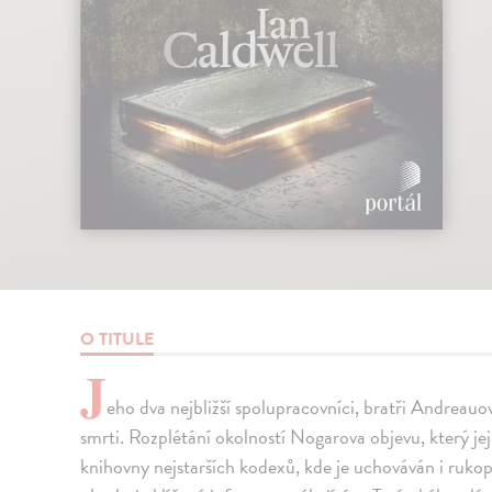
O TITULE
J
eho dva nejbližší spolupracovníci, bratři Andreauo
smrti. Rozplétání okolností Nogarova objevu, který jej
knihovny nejstarších kodexů, kde je uchováván i rukop