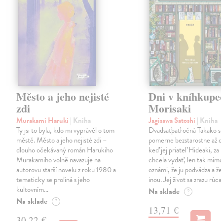
Město a jeho nejisté
Dni v kníhkupe
zdi
Morisaki
Murakami Haruki
| Kniha
Jagisawa Satoshi
| Kniha
Ty jsi to byla, kdo mi vyprávěl o tom
Dvadsaťpäťročná Takako si 
městě. Město a jeho nejisté zdi –
pomerne bezstarostne až 
dlouho očekávaný román Harukiho
keď jej priateľ Hideaki, za
Murakamiho volně navazuje na
chcela vydať, len tak m
autorovu starší novelu z roku 1980 a
oznámi, že ju podvádza a že
tematicky se prolíná s jeho
inou. Jej život sa zrazu rúca
kultovním…
Na sklade
?
Na sklade
?
13,71 €
30,22 €