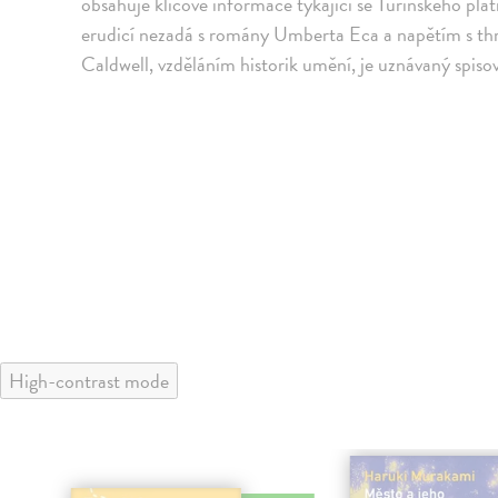
obsahuje klíčové informace týkající se Turínského plát
erudicí nezadá s romány Umberta Eca a napětím s thr
Caldwell, vzděláním historik umění, je uznávaný spiso
High-contrast mode