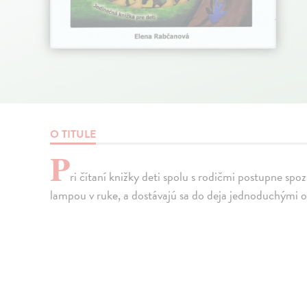
O TITULE
P
ri čítaní knižky deti spolu s rodičmi postupne spo
lampou v ruke, a dostávajú sa do deja jednoduchými o