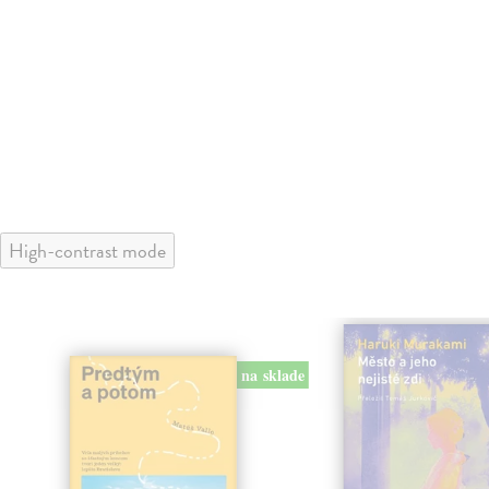
High-contrast mode
na sklade