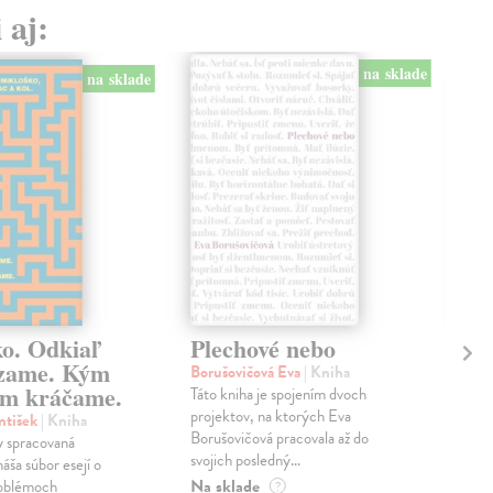
 aj:
na sklade
na sklade
ko. Odkiaľ
Plechové nebo
Po
zame. Kým
Borušovičová Eva
| Kniha
Kun
m kráčame.
Táto kniha je spojením dvoch
Poma
projektov, na ktorých Eva
čty
ntišek
| Kniha
Borušovičová pracovala až do
naps
 spracovaná
svojich posledný...
česk
náša súbor esejí o
Na sklade
Na 
oblémoch
?