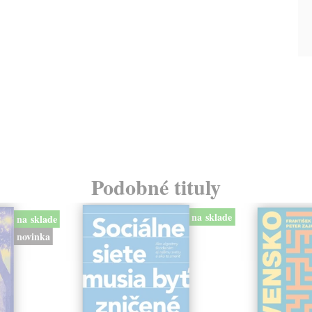
Podobné tituly
na sklade
na sklade
novinka