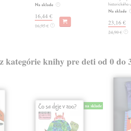
historického u
Na sklade
?
Na sklade
16,44 €
23,16 €
16,95 €
?
24,90 €
?
 z kategórie knihy pre deti od 0 do 
na sklade