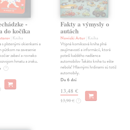
echádzke -
Fakty a výmysly o
a do kočíka
autách
autorov
| Kniha
Nowicki Artur
| Kniha
a s plstenými okienkami a
Vtipná komiksová kniha plná
m pútkom na zavesenie
zaujímavostí a informácií, ktorá
kočiar zabaví a rovnako
poteší každého nadšenca
ozvojom hmatu a zraku.
automobilov Takáto kniha tu ešte
nebola! Hlavnými hrdinami sú totiž
e
?
automobily.
Do 6 dní
13,48 €
13,90 €
?