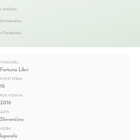
o wishlistu
iť známemu
na Facebooku
VYDAVATEĽ
Fortuna Libri
POČET STRÁN
16
ROK VYDANIA
2016
JAZYK
Slovenčina
VÄZBA
leporelo