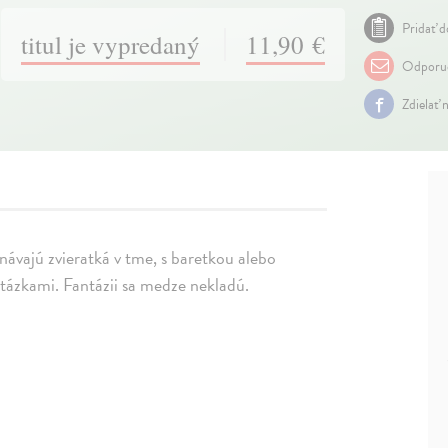
Pridať d
titul je vypredaný
11,90 €
Odporuč
Zdielať 
znávajú zvieratká v tme, s baretkou alebo
tázkami. Fantázii sa medze nekladú.