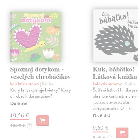
Spoznaj dotykom -
Kuk, bábätko!
veselých chrobáčikov
Látková knižka
kolektív autorov
| Kniha
kolektív autorov
| Kniha
Ktorý hmyz opeľuje kvietky? Ktorý
Šušťavá látková knižka pre
chrobáčik tká pavučiny?
obsahuje kontrastné čiern
ilustrácie zvierat, ako
Do 6 dní
veľryba,mačka, včielka.
10,56 €
Do 6 dní
10,89 €
?
9,60 €
9,90 €
?