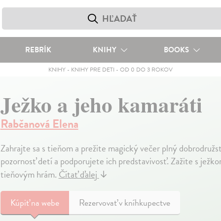
REBRÍK
KNIHY
BOOKS
KNIHY
-
KNIHY PRE DETI
-
OD 0 DO 3 ROKOV
Ježko a jeho kamaráti
Rabčanová Elena
Zahrajte sa s tieňom a prežite magický večer plný dobrodružst
pozornosť detí a podporujete ich predstavivosť. Zažite s jež
tieňovým hrám.
Čítať ďalej
↓
Kúpiť
na webe
Rezervovať v kníhkupectve