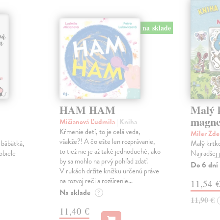
na sklade
HAM HAM
Malý k
magne
Mičianová Ľudmila
| Kniha
Kŕmenie detí, to je celá veda,
Miler Zd
všakže?! A čo ešte len rozprávanie,
 bábätká,
Malý krtko
to tiež nie je až také jednoduché, ako
obiele
Najradšej 
by sa mohlo na prvý pohľad zdať.
Do 6 dní
V rukách držíte knižku určenú práve
na rozvoj reči a rozšírenie…
11,54 
Na sklade
?
11,90 €
11,40 €