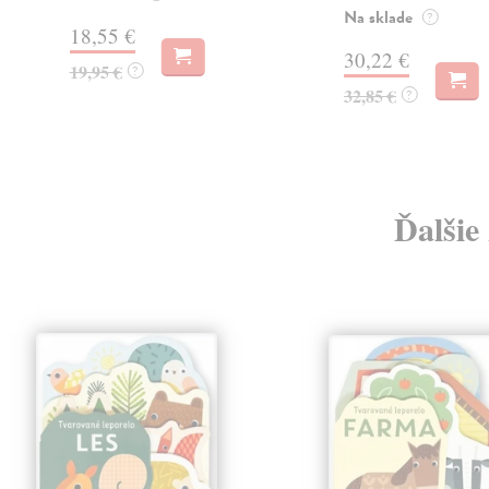
Na sklade
?
18,55 €
30,22 €
19,95 €
?
32,85 €
?
Ďalšie