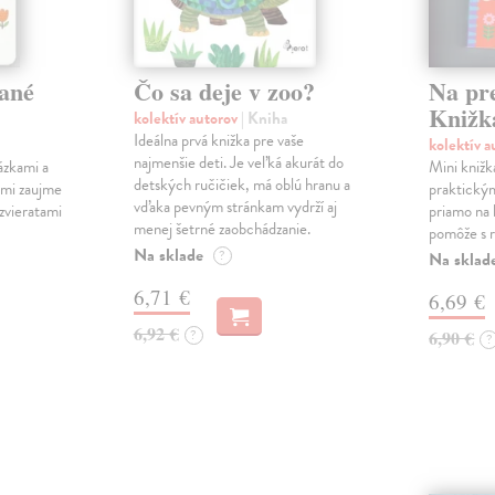
ané
Čo sa deje v zoo?
Na pr
Knižk
kolektív autorov
| Kniha
Ideálna prvá knižka pre vaše
kolektív 
najmenšie deti. Je veľká akurát do
ázkami a
Mini knižk
detských ručičiek, má oblú hranu a
ami zaujme
praktický
vďaka pevným stránkam vydrží aj
 zvieratami
priamo na 
menej šetrné zaobchádzanie.
pomôže s r
Na sklade
?
Na sklad
6,71 €
6,69 €
6,92 €
?
6,90 €
?