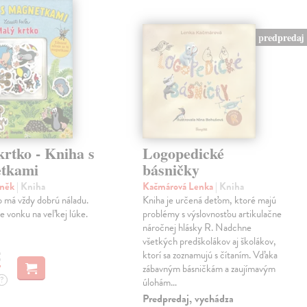
predpredaj
rtko - Kniha s
Logopedické
tkami
básničky
eněk
| Kniha
Kačmárová Lenka
| Kniha
 má vždy dobrú náladu.
Kniha je určená deťom, ktoré majú
je vonku na veľkej lúke.
problémy s výslovnosťou artikulačne
náročnej hlásky R. Nadchne
všetkých predškolákov aj školákov,
€
ktorí sa zoznamujú s čítaním. Vďaka
zábavným básničkám a zaujímavým
?
úlohám…
Predpredaj, vychádza