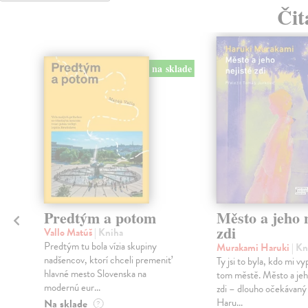
Čit
na sklade
Predtým a potom
Město a jeho n
zdi
Vallo Matúš
| Kniha
Predtým tu bola vízia skupiny
Murakami Haruki
| Kn
nadšencov, ktorí chceli premeniť
Ty jsi to byla, kdo mi vy
hlavné mesto Slovenska na
tom městě. Město a jeh
modernú eur...
zdi – dlouho očekávan
Haru...
Na sklade
?