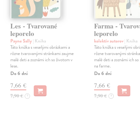
Les - Tvarované
Farma - Tvarov
leporelo
leporelo
Payne Sally
| Kniha
kolektív autorov
| Kniha
Táto knižka s veselými obrázkami a
Táto knižka s veselými obr
rôzne tvarovanými stránkami zaujme
rôzne tvarovanými stránk
malé deti a zoznámi ich so životom v
malé deti a zoznámi ich so
lese.
na farme.
Do 6 dní
Do 6 dní
7,66 €
7,66 €
7,90 €
7,90 €
?
?