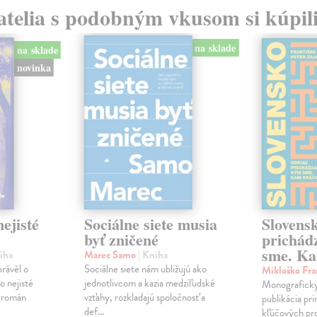
atelia s podobným vkusom si kúpili
na sklade
na sklade
novinka
ejisté
Sociálne siete musia
Slovens
byť zničené
prichád
sme. Ka
iha
Marec Samo
| Kniha
právěl o
Sociálne siete nám ubližujú ako
Mikloško Fra
o nejisté
jednotlivcom a kazia medziľudské
Monograficky
ý román
vzťahy, rozkladajú spoločnosť a
publikácia pri
def...
kľúčových pr