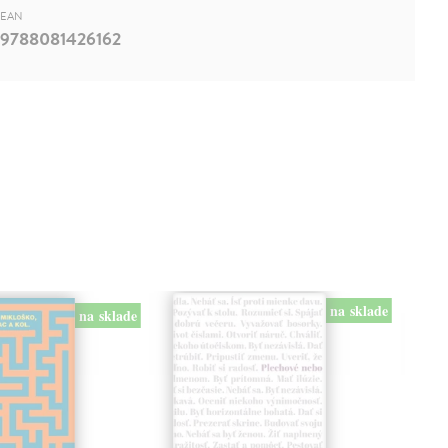
EAN
9788081426162
na sklade
na sklade