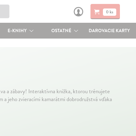
0 ks
E-KNIHY
OSTATNÉ
DAROVACIE KARTY
va a zábavy! Interaktívna knižka, ktorou trénujete
kom a jeho zvieracími kamarátmi dobrodružstvá vďaka