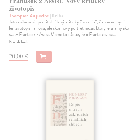
František z Assisi. Nový kritický
životopis
Thompson Augustine
| Kniha
Táto kniha nesie podtitul „Nový kritický životopis“, čím sa nemyslí,
len životopis najnovší, ale skôr nový portrét muža, ktorý je známy ako
svätý František z Assisi. Máme to šťastie, že o Františkovi sa…
Na sklade
20,00 €