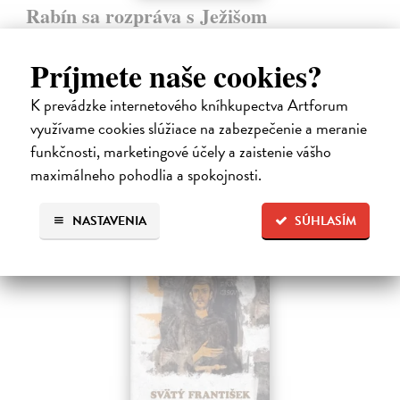
Rabín sa rozpráva s Ježišom
Neusner Jacob
| Kniha
Autor knihy sa v duchu stáva v Galilei poslucháčom Ježišovej Reči na
Príjmete naše cookies?
vrchu. Ako pravoverný rabín sa usiluje pozorne počúvať tohto nového
učiteľa a porovnáva jeho učenie s tým, čo hovorí židovská Tóra.
K prevádzke internetového kníhkupectva Artforum
Na sklade
využívame cookies slúžiace na zabezpečenie a meranie
12,60 €
funkčnosti, marketingové účely a zaistenie vášho
maximálneho pohodlia a spokojnosti.
14,00 €
?
NASTAVENIA
SÚHLASÍM