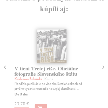
kúpili aj:
V tieni Tretej ríše. Oficiálne
R
fotografie Slovenského štátu
By
Sim
Koklesová Bohunka
| Kniha
int
Reedícia publikácie po viac ako šiestich rokoch od
rel
prvého vydania nestratila na svojej aktuálnosti. ...
Na
Do 3 dní
23,70 €
15