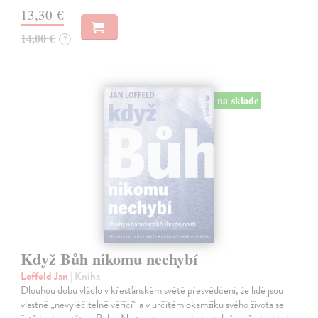
13,30 €
14,00 €
?
na sklade
Když Bůh nikomu nechybí
Loffeld Jan
| Kniha
Dlouhou dobu vládlo v křesťanském světě přesvědčení, že lidé jsou
vlastně „nevyléčitelně věřící“ a v určitém okamžiku svého života se