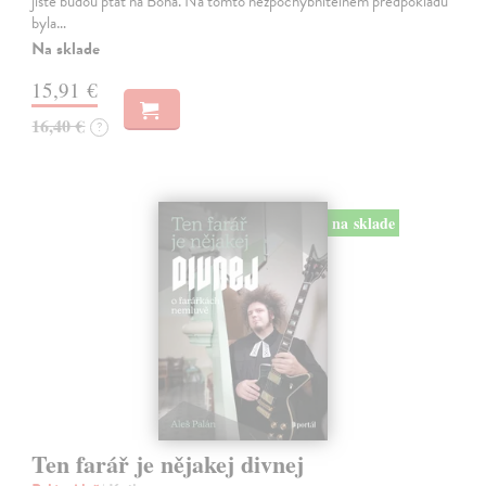
jistě budou ptát na Boha. Na tomto nezpochybnitelném předpokladu
byla…
Na sklade
15,91 €
16,40 €
?
na sklade
Ten farář je nějakej divnej