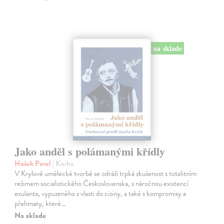
na sklade
Jako anděl s polámanými křídly
Hošek Pavel
| Kniha
V Krylově umělecké tvorbě se odráží trpká zkušenost s totalitním
režimem socialistického Československa, s náročnou existencí
exulanta, vypuzeného z vlasti do ciziny, a také s kompromisy a
přehmaty, které…
Na sklade