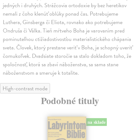
jedných i druhých. Strážcovia ortodoxie by bez heretikov
nemali z čoho klenúť oblúky ponad čas. Potrebujeme
Luthera, Ginsberga či Eliota, rovnako ako potrebujeme
Ondruša či Válka. Tieň mŕtveho Boha je varovaním pred
pominuteľnou ctižiadostivosťou materialistického chápania
sveta. Človek, ktorý prestane veriť v Boha, je schopný uveriť
čomukoľvek. Dvadsiate storočie sa stalo dokladom toho, že
spoločnosť, ktorá sa zbaví náboženstva, sa sama stane
náboženstvom a smeruje k totalite.
High-contrast mode
Podobné tituly
na sklade