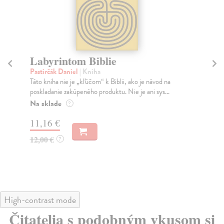
Labyrintom Biblie
V
Pastirčák Daniel
| Kniha
Páp
Táto kniha nie je „kľúčom“ k Biblii, ako je návod na
Dot
poskladanie zakúpeného produktu. Nie je ani sys...
Ďal
Na sklade
Za
?
11,16 €
11
12,00 €
12
?
High-contrast mode
Čitatelia s podobným vkusom si