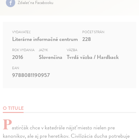
Zdielať na Facebooku
VYDAVATEĽ
POČET STRÁN
Literárne informačné centrum
228
ROK VYDANIA
JAZYK
VÄZBA
2016
Slovenčina
Tvrdá väzba / Hardback
EAN
9788081190957
O TITULE
P
astirčák chce v katedrále nájsť miesto nielen pre
kanonikov, ale aj pre heretikov. Civilizácia ducha potrebuje