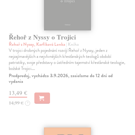
Řehoř z Nyssy o Trojici
Řehoř z Nyssy, Karfíková Lenka
| Kniha
V trojici drobných pojednání rozvíjí Řehoř z Nyssy, jeden z
nejzajímavějších a nejvlivnějších křesťanských teologů období
patristiky, svoje představy o ústředním tajemství křesťanské teologie,
božské Trojici.…
Predpredaj, vychádza 3.9.2026, zasielame do 12 dní od
vydania
13,49 €
14,99 €
?