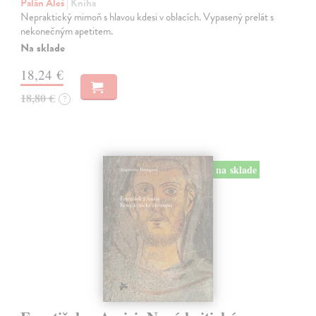
Palán Aleš
| Kniha
Nepraktický mimoň s hlavou kdesi v oblacích. Vypasený prelát s
nekonečným apetitem.
Na sklade
18,24 €
18,80 €
?
na sklade