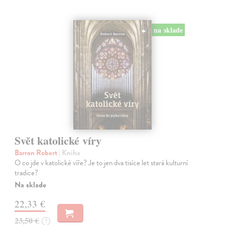
na sklade
Svět katolické víry
Barron Robert
| Kniha
O co jde v katolické víře? Je to jen dva tisíce let stará kulturní
tradice?
Na sklade
22,33 €
23,50 €
?