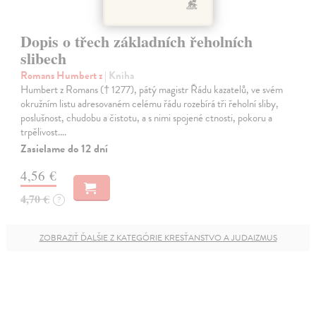
Dopis o třech základních řeholních
slibech
Romans Humbert z
| Kniha
Humbert z Romans († 1277), pátý magistr Řádu kazatelů, ve svém
okružním listu adresovaném celému řádu rozebírá tři řeholní sliby,
poslušnost, chudobu a čistotu, a s nimi spojené ctnosti, pokoru a
trpělivost.…
Zasielame do 12 dní
4,56 €
4,70 €
?
ZOBRAZIŤ ĎALŠIE Z KATEGÓRIE KRESŤANSTVO A JUDAIZMUS