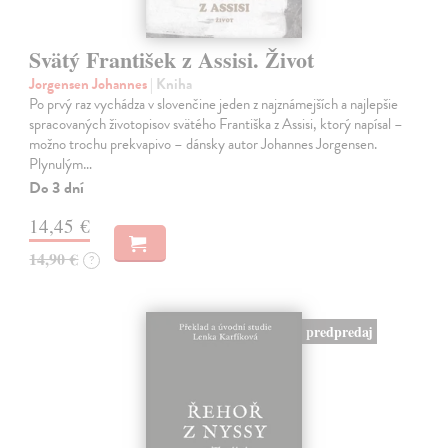
Svätý František z Assisi. Život
Jorgensen Johannes
| Kniha
Po prvý raz vychádza v slovenčine jeden z najznámejších a najlepšie
spracovaných životopisov svätého Františka z Assisi, ktorý napísal –
možno trochu prekvapivo – dánsky autor Johannes Jorgensen.
Plynulým…
Do 3 dní
14,45 €
14,90 €
?
predpredaj