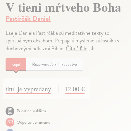
V tieni mŕtveho Boha
Pastirčák Daniel
Eseje Daniela Pastirčáka sú meditatívne texty so
spirituálnym obsahom. Prepájajú myslenie súčasníka s
duchovnými odkazmi Biblie.
Čítať ďalej
↓
Kúpiť
Rezervovať v kníhkupectve
titul je vypredaný
12,00 €
Pridať do wishlistu
Odporučiť známemu