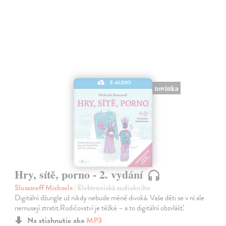
E-AUDIO
novinka
Hry, sítě, porno - 2. vydání
Slussareff Michaela
| Elektronická audiokniha
Digitální džungle už nikdy nebude méně divoká. Vaše děti se v ní ale
nemusejí ztratit.Rodičovství je těžké – a to digitální obzvlášť.
Na stiahnutie ako
MP3