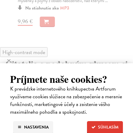
...
V prvé části audioknihy 1001 myšlenek naleznete
myšlenky a pojmy z oblasti umění a architektury, nad...
Na stiahnutie ako
MP3
9,96 €
High-contrast mode
Čitatelia s podobným vkusom si
kúpili aj:
Príjmete naše cookies?
K prevádzke internetového kníhkupectva Artforum
využívame cookies slúžiace na zabezpečenie a meranie
funkčnosti, marketingové účely a zaistenie vášho
E-AUDIO
maximálneho pohodlia a spokojnosti.
NASTAVENIA
SÚHLASÍM