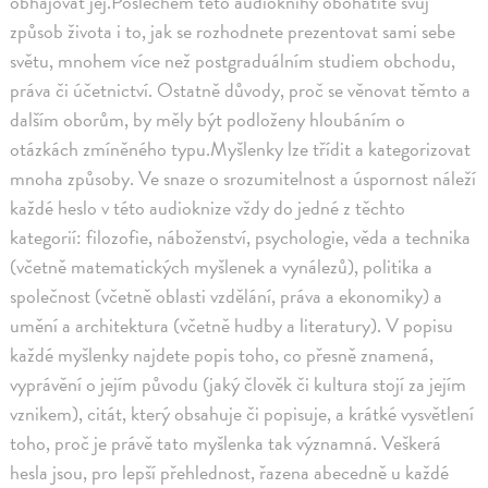
obhajovat jej.Poslechem této audioknihy obohatíte svůj
způsob života i to, jak se rozhodnete prezentovat sami sebe
světu, mnohem více než postgraduálním studiem obchodu,
práva či účetnictví. Ostatně důvody, proč se věnovat těmto a
dalším oborům, by měly být podloženy hloubáním o
otázkách zmíněného typu.Myšlenky lze třídit a kategorizovat
mnoha způsoby. Ve snaze o srozumitelnost a úspornost náleží
každé heslo v této audioknize vždy do jedné z těchto
kategorií: filozofie, náboženství, psychologie, věda a technika
(včetně matematických myšlenek a vynálezů), politika a
společnost (včetně oblasti vzdělání, práva a ekonomiky) a
umění a architektura (včetně hudby a literatury). V popisu
každé myšlenky najdete popis toho, co přesně znamená,
vyprávění o jejím původu (jaký člověk či kultura stojí za jejím
vznikem), citát, který obsahuje či popisuje, a krátké vysvětlení
toho, proč je právě tato myšlenka tak významná. Veškerá
hesla jsou, pro lepší přehlednost, řazena abecedně u každé