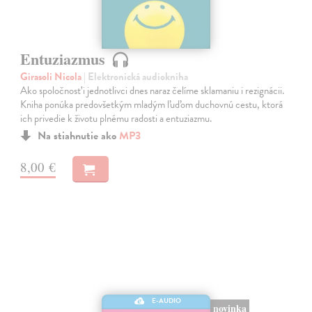
Entuziazmus
Girasoli Nicola
| Elektronická audiokniha
Ako spoločnosť i jednotlivci dnes naraz čelíme sklamaniu i rezignácii.
Kniha ponúka predovšetkým mladým ľuďom duchovnú cestu, ktorá
ich privedie k životu plnému radosti a entuziazmu.
Na stiahnutie ako
MP3
8,00 €
E-AUDIO
novinka