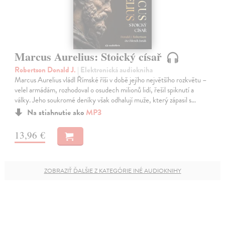
Marcus Aurelius: Stoický císař
Robertson Donald J.
| Elektronická audiokniha
Marcus Aurelius vládl Římské říši v době jejího největšího rozkvětu –
velel armádám, rozhodoval o osudech milionů lidí, řešil spiknutí a
války. Jeho soukromé deníky však odhalují muže, který zápasil s…
Na stiahnutie ako
MP3
13,96 €
ZOBRAZIŤ ĎALŠIE Z KATEGÓRIE INÉ AUDIOKNIHY