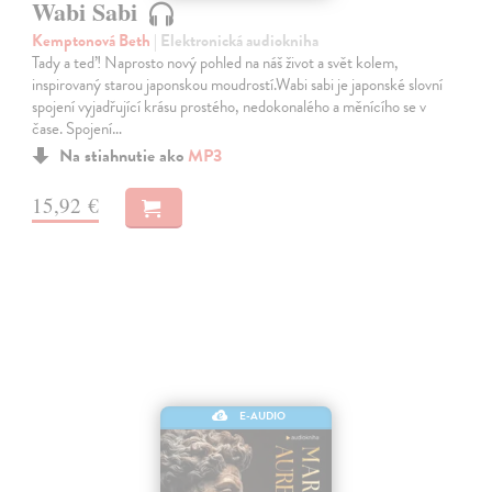
Wabi Sabi
Kemptonová Beth
| Elektronická audiokniha
Tady a teď! Naprosto nový pohled na náš život a svět kolem,
inspirovaný starou japonskou moudrostí.Wabi sabi je japonské slovní
spojení vyjadřující krásu prostého, nedokonalého a měnícího se v
čase. Spojení…
Na stiahnutie ako
MP3
15,92 €
E-AUDIO