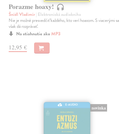
Porazme hoaxy!
Šnídl Vladimír
| Elektronická audiokniha
Nie je možné presvedčiť každého, kto verí hoaxom. S viacerými sa
však dá rozprávať.
Na stiahnutie ako
MP3
12,95 €
E-AUDIO
novinka