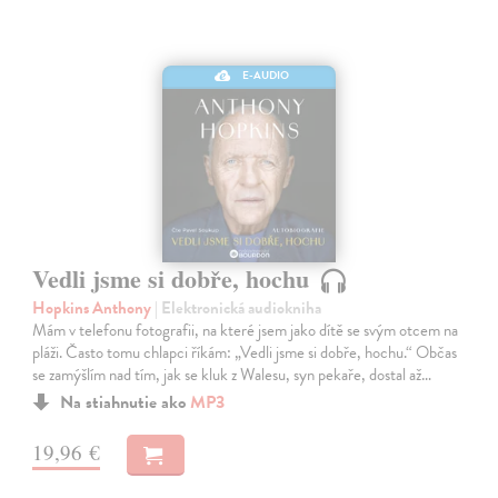
E-AUDIO
Vedli jsme si dobře, hochu
Hopkins Anthony
| Elektronická audiokniha
Mám v telefonu fotografii, na které jsem jako dítě se svým otcem na
pláži. Často tomu chlapci říkám: „Vedli jsme si dobře, hochu.“ Občas
se zamýšlím nad tím, jak se kluk z Walesu, syn pekaře, dostal až…
Na stiahnutie ako
MP3
19,96 €