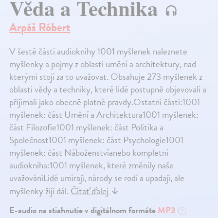
Věda a Technika
Arpáš Róbert
V šesté části audioknihy 1001 myšlenek naleznete
myšlenky a pojmy z oblasti umění a architektury, nad
kterými stojí za to uvažovat. Obsahuje 273 myšlenek z
oblasti vědy a techniky, které lidé postupně objevovali a
přijímali jako obecně platné pravdy.Ostatní části:1001
myšlenek: část Umění a Architektura1001 myšlenek:
část Filozofie1001 myšlenek: část Politika a
Společnost1001 myšlenek: část Psychologie1001
myšlenek: část Náboženstvíanebo kompletní
audiokniha:1001 myšlenek, které změnily naše
uvažováníLidé umírají, národy se rodí a upadají, ale
myšlenky žijí dál.
Čítať ďalej
↓
E-audio na stiahnutie v digitálnom formáte
MP3
?