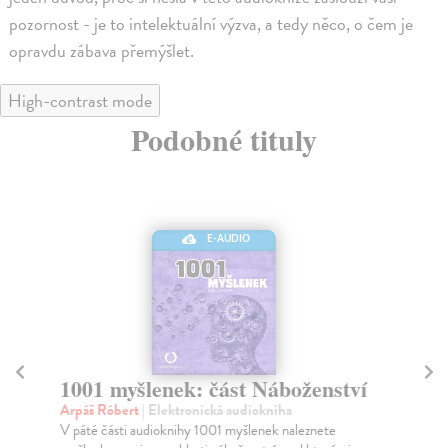
pozornost - je to intelektuální výzva, a tedy něco, o čem je
opravdu zábava přemýšlet.
High-contrast mode
Podobné tituly
E-AUDIO
ví
1001 myšlenek: část Umění a
Architektura
Arpáš Róbert
| Elektronická audiokniha