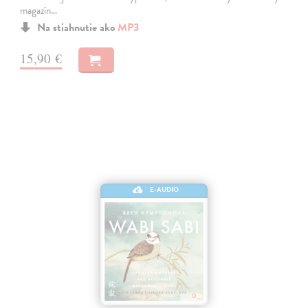
magazín…
Na stiahnutie ako
MP3
15,90 €
E-AUDIO