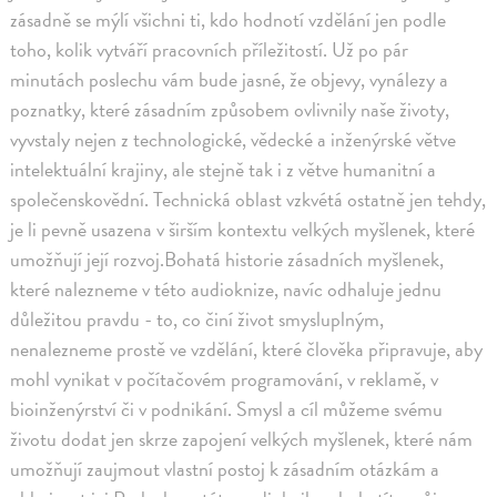
zásadně se mýlí všichni ti, kdo hodnotí vzdělání jen podle
toho, kolik vytváří pracovních příležitostí. Už po pár
minutách poslechu vám bude jasné, že objevy, vynálezy a
poznatky, které zásadním způsobem ovlivnily naše životy,
vyvstaly nejen z technologické, vědecké a inženýrské větve
intelektuální krajiny, ale stejně tak i z větve humanitní a
společenskovědní. Technická oblast vzkvétá ostatně jen tehdy,
je li pevně usazena v širším kontextu velkých myšlenek, které
umožňují její rozvoj.Bohatá historie zásadních myšlenek,
které nalezneme v této audioknize, navíc odhaluje jednu
důležitou pravdu - to, co činí život smysluplným,
nenalezneme prostě ve vzdělání, které člověka připravuje, aby
mohl vynikat v počítačovém programování, v reklamě, v
bioinženýrství či v podnikání. Smysl a cíl můžeme svému
životu dodat jen skrze zapojení velkých myšlenek, které nám
umožňují zaujmout vlastní postoj k zásadním otázkám a