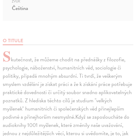
ZVUK
Čeština
O TITULE
S
kutečnost, že můžeme chodit na přednášky z filozofie,
psychologie, náboženství, humanitních věd, sociologie či
politiky, připadá mnohým absurdní. Ti tvrdí, že veškerým
smyslem vzdělání je získat práci a že k získání práce potřebuje
praktické dovednosti či určitý soubor snadno aplikovatelných
poznatků. Z hlediska těchto cílů je studium "velkých
myšlenek" humanitních či společenských věd přinejlepším
podivné a přinejhorším nesmyslné.Když se zaposloucháte do
audioknihy 1001 myšlenek, které změnily naše uvažování,
jednou z nejdůležitějších věcí, kterou si uvědomíte, je to, jak