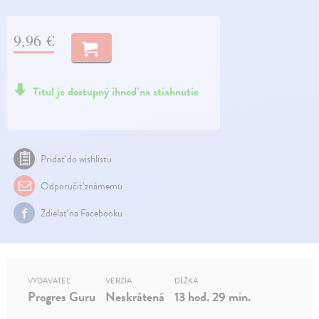
9,96 €
Titul je dostupný ihneď na stiahnutie
Pridať do wishlistu
Odporučiť známemu
Zdielať na Facebooku
VYDAVATEĽ
VERZIA
DĹŽKA
Progres Guru
Neskrátená
13 hod. 29 min.