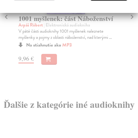
myšlenek: část Náboženství
1001 myšlene
Architektura
óbert
| Elektronická audiokniha
ásti audioknihy 1001 myšlenek naleznete
Arpáš Róbert
| Elekt
a pojmy z oblasti náboženství, nad kterými ...
V prvé části audiokni
myšlenky a pojmy z obla
stiahnutie ako
MP3
Na stiahnutie a
€
9,96 €
Ďalšie z kategórie iné audioknihy