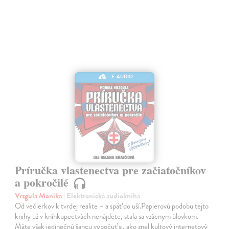
E-AUDIO
Príručka vlastenectva pre začiatočníkov
a pokročilé
Vrzgula Monika
| Elektronická audiokniha
Od večierkov k tvrdej realite – a späť do uší.Papierovú podobu tejto
knihy už v kníhkupectvách nenájdete, stala sa vzácnym úlovkom.
Máte však jedinečnú šancu vypočuť si, ako znel kultový internetový