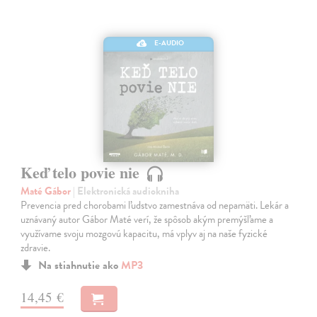
E-AUDIO
Keď telo povie nie
Maté Gábor
| Elektronická audiokniha
Prevencia pred chorobami ľudstvo zamestnáva od nepamäti. Lekár a
uznávaný autor Gábor Maté verí, že spôsob akým premýšľame a
využívame svoju mozgovú kapacitu, má vplyv aj na naše fyzické
zdravie.
Na stiahnutie ako
MP3
14,45 €