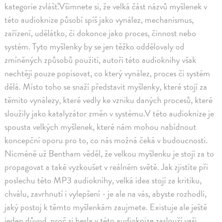
kategorie zvlášť.Všimnete si, že velká část názvů myšlenek v
této audioknize působí spíš jako vynález, mechanismus,
zařízení, udělátko, či dokonce jako proces, činnost nebo
systém. Tyto myšlenky by se jen těžko oddělovaly od
zmíněných způsobů použití, autoři této audioknihy však
nechtějí pouze popisovat, co který vynález, proces či systém
dělá. Místo toho se snaží představit myšlenky, které stojí za
těmito vynálezy, které vedly ke vzniku daných procesů, které
sloužily jako katalyzátor změn v systému.V této audioknize je
spousta velkých myšlenek, které nám mohou nabídnout
koncepční oporu pro to, co nás možná čeká v budoucnosti.
Nicméně už Bentham věděl, že velkou myšlenku je stojí za to
propagovat a také vyzkoušet v reálném světě. Jak zjistíte při
poslechu této MP3 audioknihy, velká idea stojí za kritiku,
chválu, zavrhnutí i vylepšení - je ale na vás, abyste rozhodli,
jaký postoj k těmto myšlenkám zaujmete. Existuje ale ještě
jeden důvod, proč si hesla v této audioknize zaslouží vaši