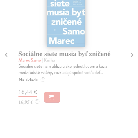
Sociálne siete musia byť zničené
S
K
Marec Samo
| Kniha
Sociálne siete nám ubližujú ako jednotlivcom a kazia
Mik
medziľudské vzťahy, rozkladajú spoločnosť a def...
Mon
o k
Na sklade
?
Na
16,44 €
23
16,95 €
?
24