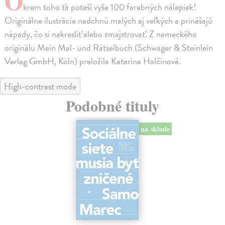
O
krem toho ťa poteší vyše 100 farebných nálepiek!
Originálne ilustrácie nadchnú malých aj veľkých a prinášajú
nápady, čo si nakresliť alebo zmajstrovať. Z nemeckého
originálu Mein Mal- und Rätselbuch (Schwager & Steinlein
Verlag GmbH, Köln) preložila Katarína Halčinová.
High-contrast mode
Podobné tituly
na sklade