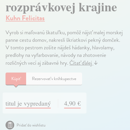
rozprávkovej krajine
Kuhn Felicitas
Vyrob si maľovanú škatuľku, pomôž nájsť malej morskej
panne cestu domov, nakresli škriatkovi pekný domček.
V tomto pestrom zošite nájdeš hádanky, hlavolamy,
predlohy na vyfarbovanie, návody na zhotovenie
rozličných vecí aj zábavné hry.
Čítať ďalej
↓
Kúpiť
Rezervovať v kníhkupectve
titul je vypredaný
4,90 €
Pridať do wishlistu