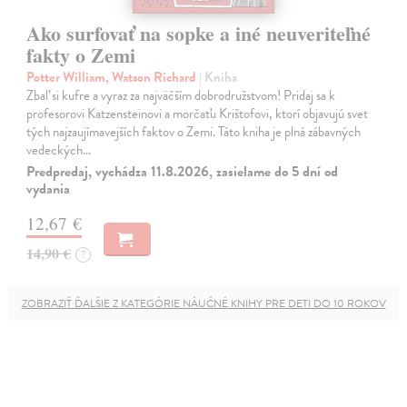
Ako surfovať na sopke a iné neuveriteľné
fakty o Zemi
Potter William, Watson Richard
| Kniha
Zbaľ si kufre a vyraz za najväčším dobrodružstvom! Pridaj sa k
profesorovi Katzensteinovi a morčaťu Krištofovi, ktorí objavujú svet
tých najzaujímavejších faktov o Zemi. Táto kniha je plná zábavných
vedeckých…
Predpredaj, vychádza 11.8.2026, zasielame do 5 dní od
vydania
12,67 €
14,90 €
?
ZOBRAZIŤ ĎALŠIE Z KATEGÓRIE NÁUČNÉ KNIHY PRE DETI DO 10 ROKOV