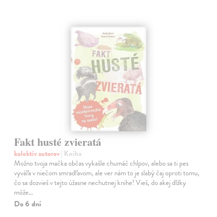
Fakt husté zvieratá
kolektív autorov
| Kniha
Možno tvoja mačka občas vykašle chumáč chlpov, alebo sa ti pes
vyváľa v niečom smradľavom, ale ver nám to je slabý čaj oproti tomu,
čo sa dozvieš v tejto úžasne nechutnej knihe! Vieš, do akej dlžky
môže…
Do 6 dní