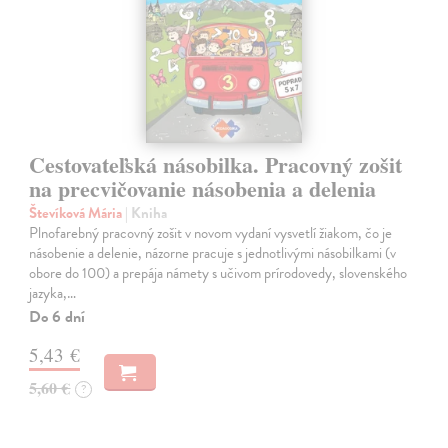
Cestovateľská násobilka. Pracovný zošit
na precvičovanie násobenia a delenia
Števíková Mária
| Kniha
Plnofarebný pracovný zošit v novom vydaní vysvetlí žiakom, čo je
násobenie a delenie, názorne pracuje s jednotlivými násobilkami (v
obore do 100) a prepája námety s učivom prírodovedy, slovenského
jazyka,…
Do 6 dní
5,43 €
5,60 €
?