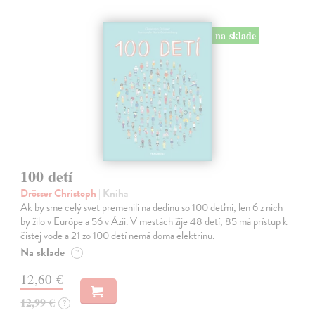
na sklade
100 detí
Drösser Christoph
| Kniha
Ak by sme celý svet premenili na dedinu so 100 deťmi, len 6 z nich
by žilo v Európe a 56 v Ázii. V mestách žije 48 detí, 85 má prístup k
čistej vode a 21 zo 100 detí nemá doma elektrinu.
Na sklade
?
12,60 €
12,99 €
?