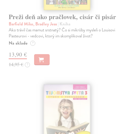
Preži deň ako pračlovek, cisár či pisár
Barfield Mike, Bradley Jess
| Kniha
Ako trávil čas mamut srstnatý? Čo si mikróby mysleli o Louisovi
Pasteurovi - vedcovi, ktorý im skomplikoval život?
Na sklade
?
13,90 €
14,95 €
?