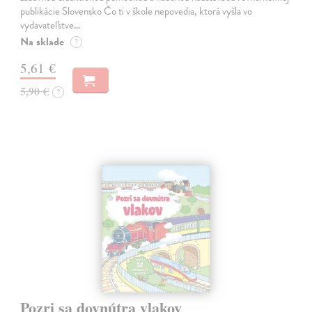
publikácie Slovensko Čo ti v škole nepovedia, ktorá vyšla vo
vydavateľstve…
Na sklade
?
5,61 €
5,90 €
?
Pozri sa dovnútra vlakov