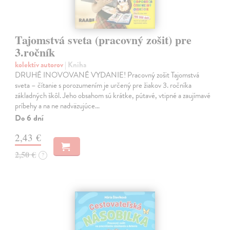
Tajomstvá sveta (pracovný zošit) pre
3.ročník
kolektív autorov
| Kniha
DRUHÉ INOVOVANÉ VYDANIE! Pracovný zošit Tajomstvá
sveta – čítanie s porozumením je určený pre žiakov 3. ročníka
základných škôl. Jeho obsahom sú krátke, pútavé, vtipné a zaujímavé
príbehy a na ne nadväzujúce…
Do 6 dní
2,43 €
2,50 €
?