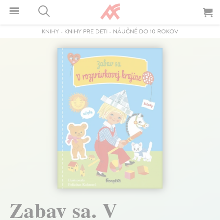
KNIHY
-
KNIHY PRE DETI
-
NÁUČNÉ DO 10 ROKOV
Zabav sa. V