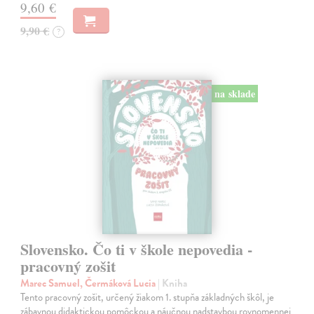
9,60 €
9,90 €
?
na sklade
Slovensko. Čo ti v škole nepovedia -
pracovný zošit
Marec Samuel, Čermáková Lucia
| Kniha
Tento pracovný zošit, určený žiakom 1. stupňa základných škôl, je
zábavnou didaktickou pomôckou a náučnou nadstavbou rovnomennej