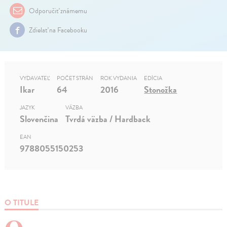
Odporučiť známemu
Zdielať na Facebooku
VYDAVATEĽ
POČET STRÁN
ROK VYDANIA
EDÍCIA
Ikar
64
2016
Stonožka
JAZYK
VÄZBA
Slovenčina
Tvrdá väzba / Hardback
EAN
9788055150253
O TITULE