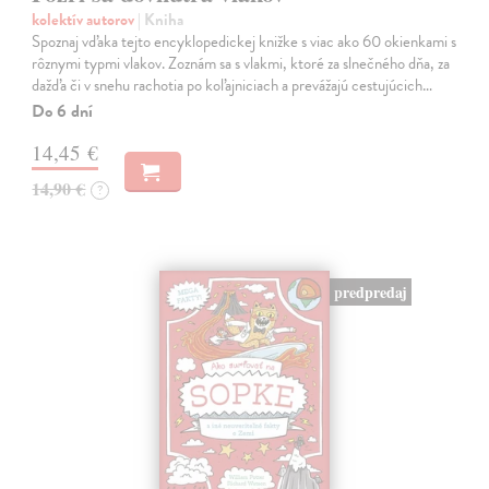
kolektív autorov
| Kniha
Spoznaj vďaka tejto encyklopedickej knižke s viac ako 60 okienkami s
rôznymi typmi vlakov. Zoznám sa s vlakmi, ktoré za slnečného dňa, za
dažďa či v snehu rachotia po koľajniciach a prevážajú cestujúcich…
Do 6 dní
14,45 €
14,90 €
?
predpredaj