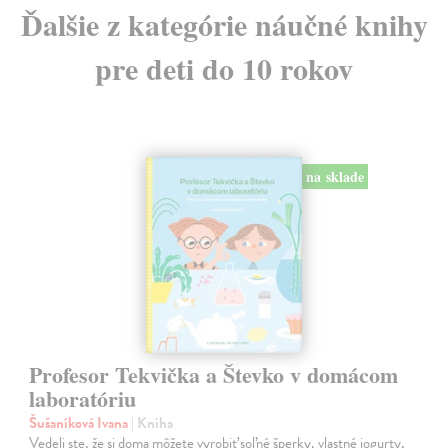
Ďalšie z kategórie náučné knihy
pre deti do 10 rokov
na sklade
Profesor Tekvička a Števko v domácom
laboratóriu
Šušaníková Ivana
| Kniha
Vedeli ste, že si doma môžete vyrobiť soľné šperky, vlastné jogurty,