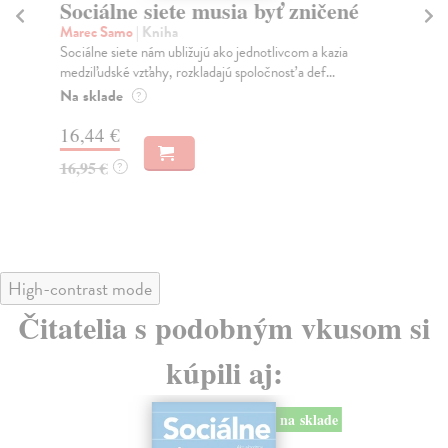
Sociálne siete musia byť zničené
S
K
Marec Samo
| Kniha
Sociálne siete nám ubližujú ako jednotlivcom a kazia
Mik
medziľudské vzťahy, rozkladajú spoločnosť a def...
Mon
o k
Na sklade
?
Na
16,44 €
23
16,95 €
?
24
High-contrast mode
Čitatelia s podobným vkusom si
kúpili aj:
na sklade