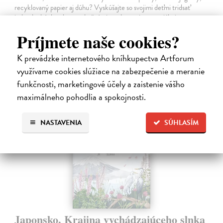
recyklovaný papier aj dúhu? Vyskúšajte so svojimi deťmi tridsať
jednoduchých pokusov s bežnými predmetmi a materiálmi.
Na sklade
?
Príjmete naše cookies?
14,20 €
K prevádzke internetového kníhkupectva Artforum
14,95 €
?
využívame cookies slúžiace na zabezpečenie a meranie
funkčnosti, marketingové účely a zaistenie vášho
maximálneho pohodlia a spokojnosti.
na sklade
NASTAVENIA
SÚHLASÍM
Japonsko. Krajina vychádzajúceho slnka