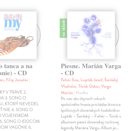
na sklade
o tanca a na
Piesne. Marián Varga
anie) - CD
- CD
an, Filip Jaroslav
|
Fehér Sisa, Lupták Jozef, Šarišský
Vladislav, Török Oskar, Varga
KY V TRÁVE 2.
Marián
| Hudba
A 3. SONG O
Po viac ako štyroch rokoch
U, KTORÝ NEVEDEL
spoločného hrania prichádza štvorica
 NIE 4. SONG O
špičkových slovenských hudobníkov
O VOJENSKOM
Lupták – Šarišský – Fehér – Török s
 5. SONG O IDÚCOM
albumom piesní slovenskej rockovej
OM VAGÓNE 6.
legendy Mariána Vargu. Album je…