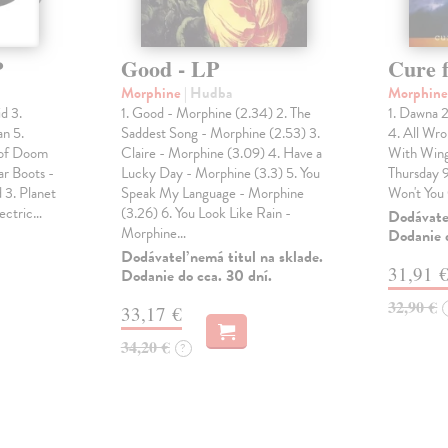
P
Good - LP
Cure f
Morphine
| Hudba
Morphin
id 3.
1. Good - Morphine (2.34) 2. The
1. Dawna 
an 5.
Saddest Song - Morphine (2.53) 3.
4. All Wr
 of Doom
Claire - Morphine (3.09) 4. Have a
With Wings
ar Boots -
Lucky Day - Morphine (3.3) 5. You
Thursday 
d 3. Planet
Speak My Language - Morphine
Won't You
lectric…
(3.26) 6. You Look Like Rain -
Dodávateľ
Morphine…
Dodanie d
Dodávateľ nemá titul na sklade.
31,91 
Dodanie do cca. 30 dní.
32,90 €
33,17 €
34,20 €
?