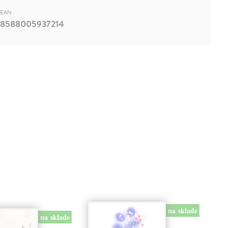
EAN
8588005937214
na sklade
na sklade