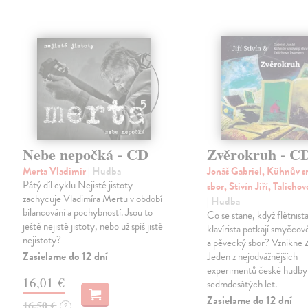
Nebe nepočká - CD
Zvěrokruh - C
Merta Vladimír
| Hudba
Jonáš Gabriel, Kühnův 
Pátý díl cyklu Nejisté jistoty
sbor, Stivín Jiří, Talicho
zachycuje Vladimíra Mertu v období
| Hudba
bilancování a pochybností. Jsou to
Co se stane, když flétnista
ještě nejisté jistoty, nebo už spíš jisté
klavírista potkají smyčcov
nejistoty?
a pěvecký sbor? Vznikne 
Zasielame do 12 dní
Jeden z nejodvážnějších
experimentů české hudby
16,01 €
sedmdesátých let.
Zasielame do 12 dní
16,50 €
?