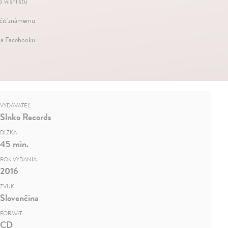
o wishlistu
iť známemu
na Facebooku
VYDAVATEĽ
Slnko Records
DĹŽKA
45 min.
ROK VYDANIA
2016
ZVUK
Slovenčina
FORMÁT
CD