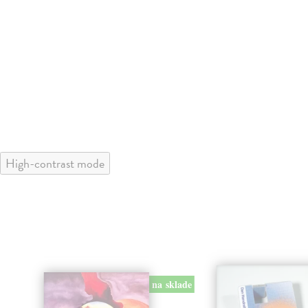
High-contrast mode
na sklade