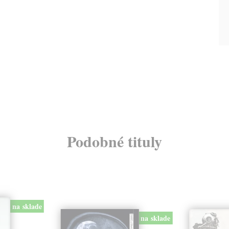
Podobné tituly
na sklade
na sklade