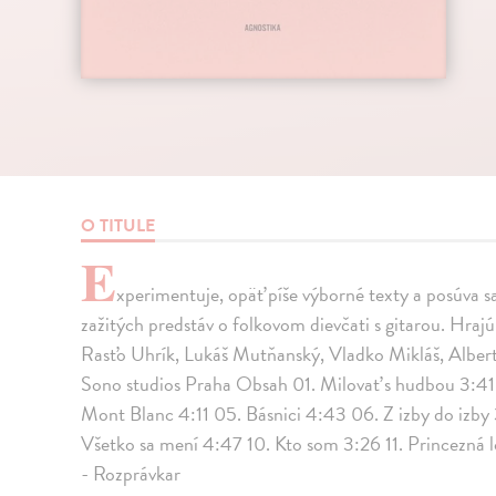
O TITULE
E
xperimentuje, opäť píše výborné texty a posúva s
zažitých predstáv o folkovom dievčati s gitarou. Hraj
Rasťo Uhrík, Lukáš Mutňanský, Vladko Mikláš, Alber
Sono studios Praha Obsah 01. Milovať s hudbou 3:4
Mont Blanc 4:11 05. Básnici 4:43 06. Z izby do izb
Všetko sa mení 4:47 10. Kto som 3:26 11. Princezná l
- Rozprávkar