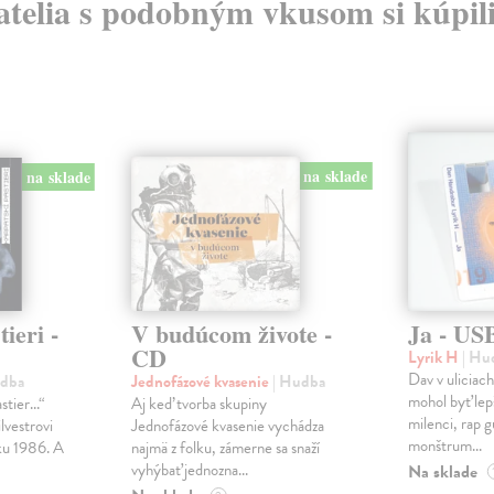
atelia s podobným vkusom si kúpili
na sklade
na sklade
ieri -
V budúcom živote -
Ja - US
CD
Lyrik H
| Hu
Dav v uliciach
udba
Jednofázové kvasenie
| Hudba
mohol byť lepš
tier...“
Aj keď tvorba skupiny
milenci, rap g
lvestrovi
Jednofázové kvasenie vychádza
monštrum...
ku 1986. A
najmä z folku, zámerne sa snaží
vyhýbať jednozna...
Na sklade