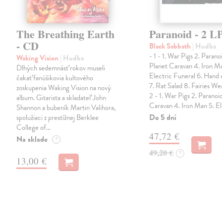
The Breathing Earth
Paranoid - 2 L
- CD
Black Sabbath
| Hudba
- 1 - 1. War Pigs 2. Parano
Waking Vision
| Hudba
Planet Caravan 4. Iron M
Dlhých sedemnásť rokov museli
Electric Funeral 6. Hand
čakať fanúšikovia kultového
7. Rat Salad 8. Fairies We
zoskupenia Waking Vision na nový
2 - 1. War Pigs 2. Paranoi
album. Gitarista a skladateľ John
Caravan 4. Iron Man 5. E
Shannon a bubeník Martin Valihora,
Do 5 dní
spolužiaci z prestížnej Berklee
College of…
47,72 €
Na sklade
?
49,20 €
?
13,00 €