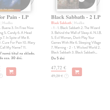
or Pain - LP
Black Sabbath - 2 LP
e
| Hudba
Black Sabbath
| Hudba
2. Buena 3. I'm Free Now
- 1 - 1. Black Sabbath 2. The Wizard
ong 5. Candy 6. A Head
3. Behind the Wall of Sleep 4. N.I.B.
 7. In Spite of Me 8.
5. Evil Woman, Don't Play Your
9. Cure For Pain 10. Mary
Games With Me 6. Sleeping Village
 Call My Name? 11.
7. Warning - 2 - 1. Wicked World 2.
Black Sabbath 3. Black Sabbath…
 nemá titul na sklade.
o cca. 30 dní.
Do 5 dní
€
47,72 €
49,20 €
?
?