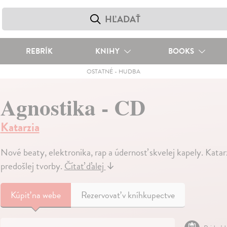
REBRÍK
KNIHY
BOOKS
OSTATNÉ
-
HUDBA
Agnostika - CD
Katarzia
Nové beaty, elektronika, rap a údernosť skvelej kapely. Kat
predošlej tvorby.
Čítať ďalej
↓
Kúpiť
na webe
Rezervovať v kníhkupectve