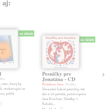
 aj:
na sklade
na sklade
B
Pesničky pre
Pe
Jonatána - CD
+
dba
, otec, ktorý by
Kirschner Jana
| Hudba
Živ
í, reinkarnujúci sa
Slovenské ľudové pesničky, tak
ŽIV
uru, politik
ako si ich pamätá, pozná a spieva
KNI
Jana Kirschner. Skladby: 1.
poč
Kukulie...
CD 
?