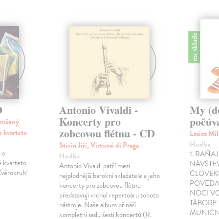
na sklade
D
Antonio Vivaldi -
My (d
Koncerty pro
počúv
smíšený
zobcovou flétnu - CD
vo kvarteto
Lasica Mil
Hudba
Stivín Jiří, Virtuosi di Praga
|
 a
1. RAŇAJ
Hudba
é kvarteto
NÁVŠTEV
Antonio Vivaldi patří mezi
Zvěrokruh!
ČLOVEK
nejplodnější barokní skladatele a jeho
POVEDAŤ
koncerty pro zobcovou flétnu
NOCI V
představují vrchol repertoáru tohoto
TÁBORE
nástroje. Naše album přináší
MUNIČN
kompletní sadu šesti koncertů (R.