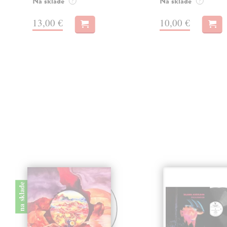
Na sklade
Na sklade
?
?
13,00 €
10,00 €
na sklade