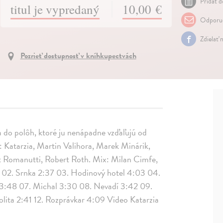
Pridať d
titul je vypredaný
10,00 €
Odporuč
Zdielať 
Pozrieť dostupnosť v kníhkupectvách
a do polôh, ktoré ju nenápadne vzďaľujú od
ú: Katarzia, Martin Valihora, Marek Minárik,
t Romanutti, Robert Roth. Mix: Milan Cimfe,
1 02. Srnka 2:37 03. Hodinový hotel 4:03 04.
y 3:48 07. Michal 3:30 08. Nevadí 3:42 09.
olita 2:41 12. Rozprávkar 4:09 Video Katarzia