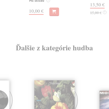
Na sklade
?
13,50 €
10,00 €
15,00 €
?
Ďalšie z kategórie hudba