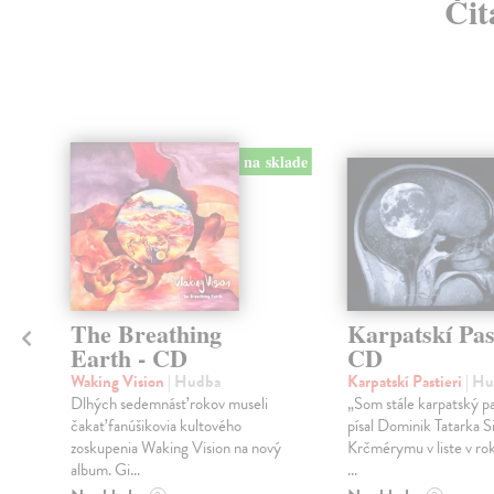
Čit
klade
na sklade
The Breathing
Karpatskí Past
Earth - CD
CD
Waking Vision
| Hudba
Karpatskí Pastieri
| H
Dlhých sedemnásť rokov museli
„Som stále karpatský pas
čakať fanúšikovia kultového
písal Dominik Tatarka Si
zoskupenia Waking Vision na nový
Krčmérymu v liste v ro
album. Gi...
...