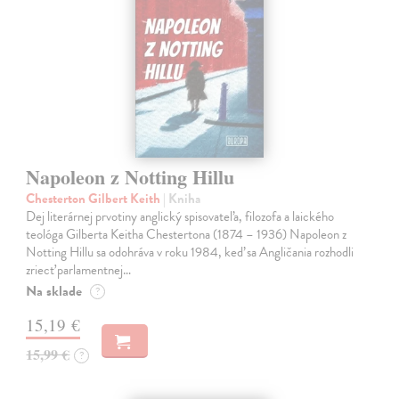
Napoleon z Notting Hillu
Chesterton Gilbert Keith
| Kniha
Dej literárnej prvotiny anglický spisovateľa, filozofa a laického
teológa Gilberta Keitha Chestertona (1874 – 1936) Napoleon z
Notting Hillu sa odohráva v roku 1984, keď sa Angličania rozhodli
zriecť parlamentnej…
Na sklade
?
15,19 €
15,99 €
?