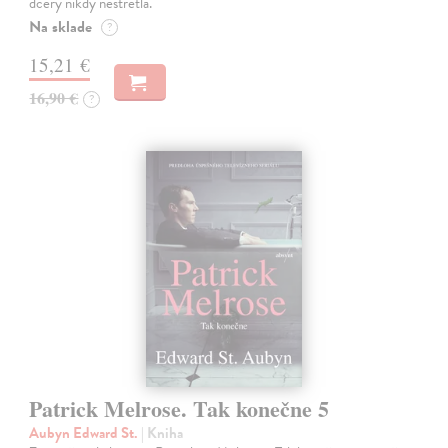
dcéry nikdy nestretla.
Na sklade
?
15,21 €
16,90 €
?
Patrick Melrose. Tak konečne 5
Aubyn Edward St.
| Kniha