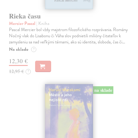
Rieka času
Mercier Pascal
| Kniha
Pascal Mercier bol vždy majstrom filozofického rozprávania. Romány
Nočný vlak do Lisabonu či Váha slov podnietili milióny čitateľov k
zamysleniu sa nad veľkými témami, ako sú identita, sloboda, čas či…
Na sklade
?
12,30 €
12,95 €
?
na sklade