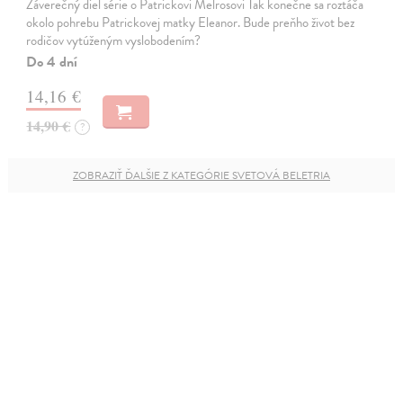
Záverečný diel série o Patrickovi Melrosovi Tak konečne sa roztáča
okolo pohrebu Patrickovej matky Eleanor. Bude preňho život bez
rodičov vytúženým vyslobodením?
Do 4 dní
14,16 €
14,90 €
?
ZOBRAZIŤ ĎALŠIE Z KATEGÓRIE SVETOVÁ BELETRIA