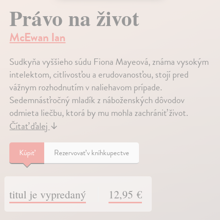
Právo na život
McEwan Ian
Sudkyňa vyššieho súdu Fiona Mayeová, známa vysokým
intelektom, citlivosťou a erudovanosťou, stojí pred
vážnym rozhodnutím v naliehavom prípade.
Sedemnásťročný mladík z náboženských dôvodov
odmieta liečbu, ktorá by mu mohla zachrániť život.
Čítať ďalej
↓
Kúpiť
Rezervovať v kníhkupectve
titul je vypredaný
12,95 €