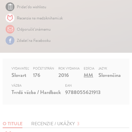
Pridať do wishlistu
Recenzia na medziknihami.sk
Odporučiť známemu
Zdielať na Facebooku
VYDAVATEĽ
POČET STRÁN
ROK VYDANIA
EDÍCIA
JAZYK
Slovart
176
2016
MM
Slovenčina
VÄZBA
EAN
Tvrdá väzba / Hardback
9788055621913
O TITULE
RECENZIE / UKÁŽKY
3