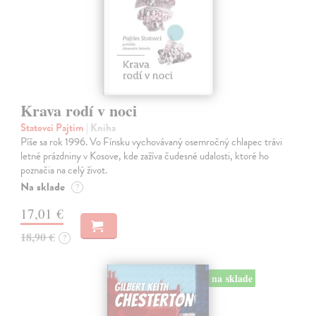
Krava rodí v noci
Statovci Pajtim
| Kniha
Píše sa rok 1996. Vo Fínsku vychovávaný osemročný chlapec trávi
letné prázdniny v Kosove, kde zažíva čudesné udalosti, ktoré ho
poznačia na celý život.
Na sklade
?
17,01 €
18,90 €
?
na sklade