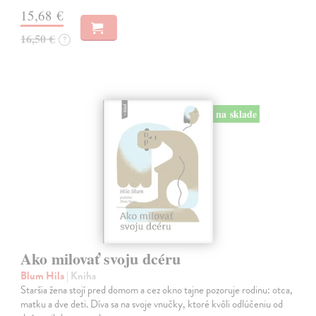
15,68 €
16,50 €
?
na sklade
Ako milovať svoju dcéru
Blum Hila
| Kniha
Staršia žena stojí pred domom a cez okno tajne pozoruje rodinu: otca,
matku a dve deti. Díva sa na svoje vnučky, ktoré kvôli odlúčeniu od