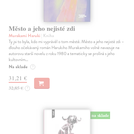
Město a jeho nejisté zdi
Murakami Haruki
| Kniha
Ty jsi to byla, kdo mi vyprávěl o tom městě. Město a jeho nejisté zdi –
dlouho očekávaný román Harukiho Murakamiho volně navazuje na
autorovu starší novelu z roku 1980 a tematicky se prolíná s jeho
kultovním…
Na sklade
?
31,21 €
32,85 €
?
na sklade