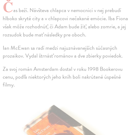
Č
as beží. Návšteva chlapca v nemocnici v nej prebudí
hlboko skryté city a v chlapcovi nečakané emócie. Iba Fiona
však môže rozhodnúť, či Adam bude žiť, alebo zomrie, a jej
rozsudok bude mať následky pre oboch.
Ian McEwan sa radí medzi najuznávanejších súčasných
prozaikov. Vydal štrnásť románov a dve zbierky poviedok.
Za svoj román Amsterdam dostal v roku 1998 Bookerovu
cenu, podľa niektorých jeho kníh boli nakrútené úspešné
filmy.