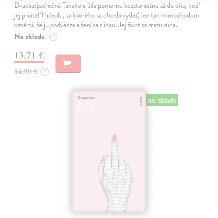
Dvadsaťpäťročná Takako si žila pomerne bezstarostne až do dňa, keď
jej priateľ Hideaki, za ktorého sa chcela vydať, len tak mimochodom
oznámi, že ju podvádza a žení sa s inou. Jej život sa zrazu rúca.
Na sklade
?
13,71 €
14,90 €
?
na sklade