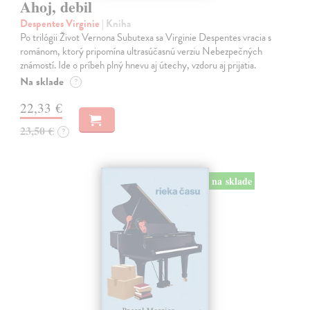
Ahoj, debil
Despentes Virginie
| Kniha
Po trilógii Život Vernona Subutexa sa Virginie Despentes vracia s
románom, ktorý pripomína ultrasúčasnú verziu Nebezpečných
známostí. Ide o príbeh plný hnevu aj útechy, vzdoru aj prijatia.
Na sklade
?
22,33 €
23,50 €
?
na sklade