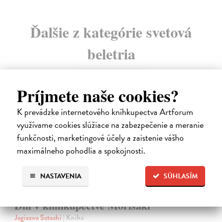
Ďalšie z kategórie svetová
beletria
na sklade
Príjmete naše cookies?
novinka
K prevádzke internetového kníhkupectva Artforum
využívame cookies slúžiace na zabezpečenie a meranie
funkčnosti, marketingové účely a zaistenie vášho
maximálneho pohodlia a spokojnosti.
NASTAVENIA
SÚHLASÍM
Dni v kníhkupectve Morisaki
Jagisawa Satoshi
| Kniha