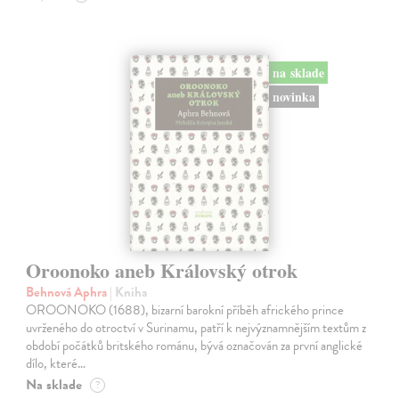
na sklade
novinka
Oroonoko aneb Královský otrok
Behnová Aphra
| Kniha
OROONOKO (1688), bizarní barokní příběh afrického prince
uvrženého do otroctví v Surinamu, patří k nejvýznamnějším textům z
období počátků britského románu, bývá označován za první anglické
dílo, které…
Na sklade
?