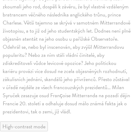
zkoumali jeho rod, dospěli k závěru, že byl vlastně vzdáleným
bratrancem věčného následníka anglického trůnu, prince
Charlese. Větší tajemno se skrývá v samotném Mitterrandově
životopisu, a to již od jeho studentských let. Dodnes není plně
objasněn atentát na jeho osobu u pařížské Observatoře.
Odehrál se, nebo byl inscenován, aby zvýšil Mitterrandovu
popularitu? Nebo za ním stáli vládní činitelé, aby
zdiskreditovali vůdce levicové opozice? Jeho politickou
kariéru provází více dosud ne zcela objasněných rozhodnutí,
zákulisních jednání, skandálů jeho přívrženců. Přesto zůstával
v úřadě nejdéle ze všech francouzských prezidentů… Milan
Syruček zasazuje osud Françoise Mitterranda na pozadí dějin
Francie 20. století a odhaluje dosud málo známá fakta jak o
prezidentovi, tak o zemi, jíž vládl.
High-contrast mode