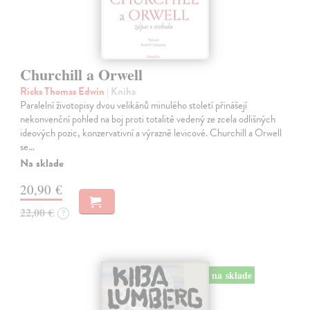
Churchill a Orwell
Ricks Thomas Edwin
| Kniha
Paralelní životopisy dvou velikánů minulého století přinášejí
nekonvenční pohled na boj proti totalitě vedený ze zcela odlišných
ideových pozic, konzervativní a výrazně levicové. Churchill a Orwell
se…
Na sklade
20,90 €
22,00 €
?
na sklade