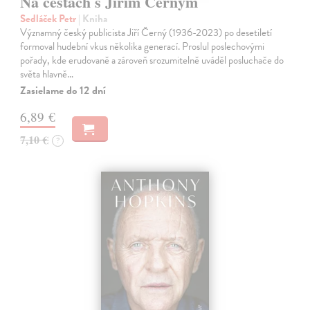
Na cestách s Jiřím Černým
Sedláček Petr
| Kniha
Významný český publicista Jiří Černý (1936-2023) po desetiletí
formoval hudební vkus několika generací. Proslul poslechovými
pořady, kde erudovaně a zároveň srozumitelně uváděl posluchače do
světa hlavně…
Zasielame do 12 dní
6,89 €
7,10 €
?