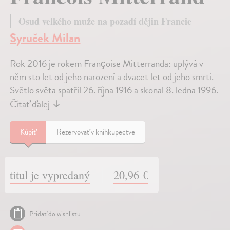
Osud velkého muže na pozadí dějin Francie
Syruček Milan
Rok 2016 je rokem Françoise Mitterranda: uplývá v
něm sto let od jeho narození a dvacet let od jeho smrti.
Světlo světa spatřil 26. října 1916 a skonal 8. ledna 1996.
Čítať ďalej
↓
Kúpiť
Rezervovať v kníhkupectve
titul je vypredaný
20,96 €
Pridať do wishlistu