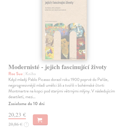
Modernisté - jejich fascinující životy
Roe Sue
| Kniha
Když mladý Pablo Picasso dorazil roku 1900 poprvé do Paříže,
nejprogresivnější mladí umělci žili a tvořili v bohémské čtvrti
Montmartre na kopci pod starými větrnými mlýny. V následujícím
desetiletí, mezi…
Zasielame do 10 dní
20,23 €
20,86 €
?