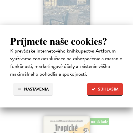
Príjmete naše cookies?
K prevádzke internetového kníhkupectva Artforum
Táňa / Praha 3 / Žižkov
využívame cookies slúžiace na zabezpečenie a meranie
Zelbová Marie
| Kniha
funkčnosti, marketingové účely a zaistenie vášho
Nikdy jsme nebyli úplně standardní žižkovská rodina. Vítejte v
mámině bytě 4. kategorie, který byl všem otevřen dokořán.
maximálneho pohodlia a spokojnosti.
Na sklade
NASTAVENIA
SÚHLASÍM
12,92 €
13,60 €
?
na sklade