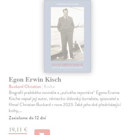
Egon Erwin Kisch
Buckard Christian
| Kniha
Biografii pražského novináře a „zuřivého reportéra“ Egona Erwina
Kische napsal její autor, německo-židovský žurnalista, spisovatel a
filmař Christian Buckard v roce 2023. Také jeho dvě předcházející
knihy,…
Zasielame do 12 dní
19,11 €