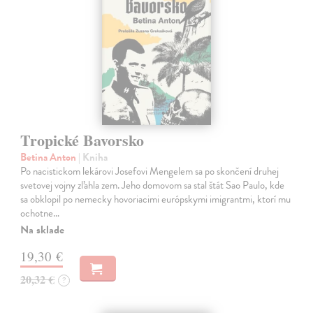
Tropické Bavorsko
Betina Anton
| Kniha
Po nacistickom lekárovi Josefovi Mengelem sa po skončení druhej
svetovej vojny zľahla zem. Jeho domovom sa stal štát Sao Paulo, kde
sa obklopil po nemecky hovoriacimi európskymi imigrantmi, ktorí mu
ochotne…
Na sklade
19,30 €
20,32 €
?