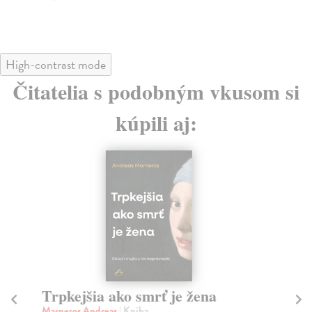
High-contrast mode
Čitatelia s podobným vkusom si
kúpili aj:
Trpkejšia ako smrť je žena
P
Marneros Andreas
| Kniha
Bor