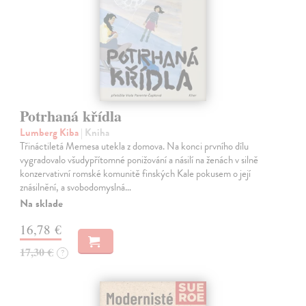
Potrhaná křídla
Lumberg Kiba
| Kniha
Třináctiletá Memesa utekla z domova. Na konci prvního dílu
vygradovalo všudypřítomné ponižování a násilí na ženách v silně
konzervativní romské komunitě finských Kale pokusem o její
znásilnění, a svobodomyslná…
Na sklade
16,78 €
17,30 €
?