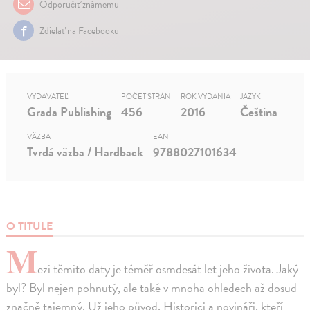
Odporučiť známemu
Zdielať na Facebooku
VYDAVATEĽ
POČET STRÁN
ROK VYDANIA
JAZYK
Grada Publishing
456
2016
Čeština
VÄZBA
EAN
Tvrdá väzba / Hardback
9788027101634
O TITULE
M
ezi těmito daty je téměř osmdesát let jeho života. Jaký
byl? Byl nejen pohnutý, ale také v mnoha ohledech až dosud
značně tajemný. Už jeho původ. Historici a novináři, kteří