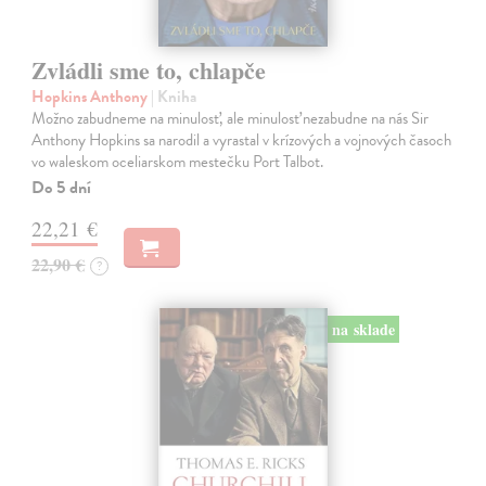
Zvládli sme to, chlapče
Hopkins Anthony
| Kniha
Možno zabudneme na minulosť, ale minulosť nezabudne na nás Sir
Anthony Hopkins sa narodil a vyrastal v krízových a vojnových časoch
vo waleskom oceliarskom mestečku Port Talbot.
Do 5 dní
22,21 €
22,90 €
?
na sklade