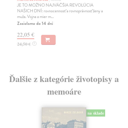
JE TO MOŽNO NAJVÄČŠIA REVOLÚCIA
Tát
NAŠICH DNÍ: rovnocennosť a rovnoprávnosť ženy a
Bor
muža. Vojna a mier m...
Na
Zasielame do 14 dní
18
22,05 €
19
24,50 €
?
Ďalšie z kategórie životopisy a
memoáre
na sklade