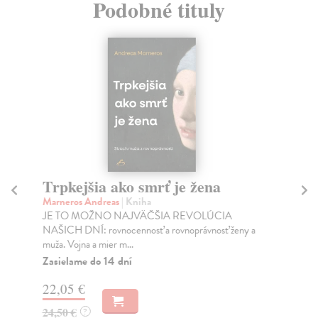
Podobné tituly
Trpkejšia ako smrť je žena
P
Marneros Andreas
| Kniha
Bor
JE TO MOŽNO NAJVÄČŠIA REVOLÚCIA
Tát
NAŠICH DNÍ: rovnocennosť a rovnoprávnosť ženy a
Bor
muža. Vojna a mier m...
Na
Zasielame do 14 dní
18
22,05 €
19
24,50 €
?