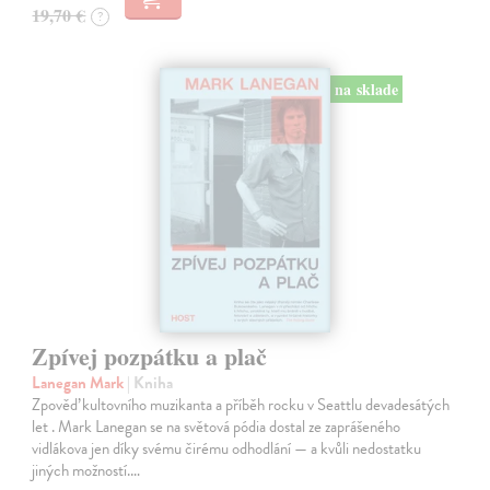
19,70 €
?
na sklade
Zpívej pozpátku a plač
Lanegan Mark
| Kniha
Zpověď kultovního muzikanta a příběh rocku v Seattlu devadesátých
let . Mark Lanegan se na světová pódia dostal ze zaprášeného
vidlákova jen díky svému čirému odhodlání — a kvůli nedostatku
jiných možností.…